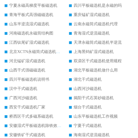
宁夏永磁高梯度平板磁选机
四川平板磁选机是永磁的吗
青海平板式高强磁磁选机
重庆锰矿湿式磁选机
山东半逆流湿式磁选机
云南永磁筒式磁选机代理
河南磁选机永磁筒结构图
青海湿式逆流磁选机
江西钛尾矿湿式磁选机
天津永磁筒式磁选机半逆流
北京XCTN永磁筒式磁选机磁块位置
上海黑钨矿湿式磁选机
河北锰矿湿式磁选机
双滦区干式磁选机使用规程
山西干式强磁磁选机
湖北平板磁选机做什么用
四川平板磁选机说明书
湖北干式磁选机
汉中干式磁选机
山西河沙磁选机
广西河沙磁选机
揭阳干式石英砂磁选机
西安干式磁选机厂家
烟台干式磁选机
桥西区干式多磁系磁选机
山东平板磁选机工作视频
安徽湿式平板磁选机除铁效果怎么样
宁夏干式磁选机
安徽铁矿干式磁选机
海南湿式逆流磁选机