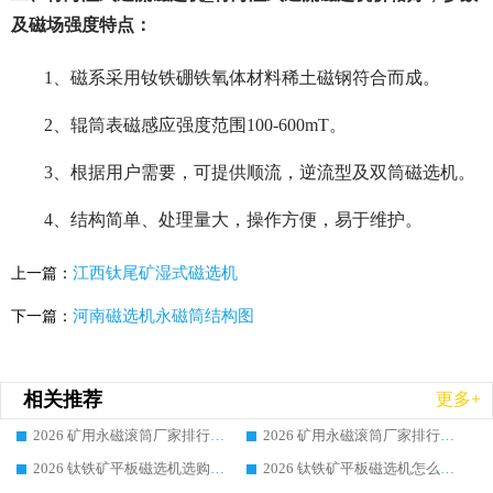
及磁场强度特点：
1、磁系采用钕铁硼铁氧体材料稀土磁钢符合而成。
2、辊筒表磁感应强度范围100-600mT。
3、根据用户需要，可提供顺流，逆流型及双筒磁选机。
4、结构简单、处理量大，操作方便，易于维护。
江西钛尾矿湿式磁选机
上一篇：
河南磁选机永磁筒结构图
下一篇：
相关推荐
更多+
2026 矿用永磁滚筒厂家排行榜选购干货指南 行业口碑标杆华体会手机网页版-华体会(中国) 实力出众
2026 矿用永磁滚筒厂家排行榜选购指南，行业口碑领域强者华体会手机网页版-华体会(中国)
2026 钛铁矿平板磁选机选购全攻略 市场公认优质品牌厂家实力排行榜
2026 钛铁矿平板磁选机怎么选 靠谱生产企业实力排行榜选购参考攻略