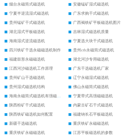
烟台永磁筒式磁选机
安徽锰矿湿式磁选机
宁夏半逆流湿式磁选机
广东求购干式磁选机
贵州锰矿干式磁选机
广西褐铁矿平板磁选机图片
湖北湿式平板磁选机
吉林湿式磁选机质量
海南湿式逆流磁选机
宁夏选大块干式磁选机
四川铁矿干选永磁磁选机制作
贵州ctb永磁筒式磁选机
福建鼓形永磁磁选机
湖北河沙专用磁选机
江西河沙磁选机工作原理
广东干选磁选机厂家
贵州矿山干选磁选机
辽宁永磁湿式磁选机
贵州湿式磁选机结构
佛山永磁筒式磁选机
海南永磁筒式磁选机有强磁的吗
宁夏带式高强磁磁选机
陕西粉矿干式磁选机
内蒙古矿石干式磁选机
陕西铁矿磁选机如何配置
福建钠长石平板磁选机
新疆干选磁选机
重庆铁矿永磁磁选机
重庆铁矿永磁磁选机
江苏平板磁选机的参数