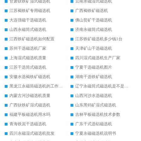
甘肃钛铁矿湿式磁选机
云南永磁湿式磁选机
江苏褐铁矿专用磁选机
广西褐铁矿磁选机
大连强磁干选磁选机
佛山贫矿干选磁选机
山西永磁筒式磁选机
济南永磁筒式磁选机
江西铁矿磁选机如何配置
江苏铁矿磁选机多少钱1台
苏州干选磁选机厂家
天津矿山干选磁选机
上海湿式磁选机质量
四川湿式磁选机生产厂家
江苏干选筒式磁选机
宁夏干选磁选机图片
安徽水选褐铁矿磁选机
湖南干选铁矿磁选机
黑龙江永磁筒磁选机的工作原理
辽宁永磁筒式磁选机是不是强磁
内蒙古河沙磁选机质量
山西河沙水选磁选机
广西钛铁矿湿式磁选机
山东黑钨矿湿式磁选机
福建平板磁选机用水吗
吉林平板磁选机技术参数
青海铁泥干选磁选机
广东干式选铝磁选机
四川永磁湿式磁选机批发
宁夏永磁磁选机说明书