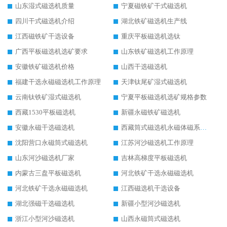
山东湿式磁选机质量
宁夏磁铁矿干式磁选机
四川干式磁选机介绍
湖北铁矿磁选机生产线
江西磁铁矿干选设备
重庆平板磁选机选钛
广西平板磁选机选矿要求
山东铁矿磁选机工作原理
安徽铁矿磁选机价格
山西干选磁选机
福建干选永磁磁选机工作原理
天津钛尾矿湿式磁选机
云南钛铁矿湿式磁选机
宁夏平板磁选机选矿规格参数
西藏1530平板磁选机
新疆永磁铁矿磁选机
安徽永磁干选磁选机
西藏筒式磁选机永磁体磁系设计
沈阳营口永磁筒式磁选机
江苏河沙磁选机工作原理
山东河沙磁选机厂家
吉林高梯度平板磁选机
内蒙古三盘平板磁选机
河北铁矿干选永磁磁选机
河北铁矿干选永磁磁选机
江西磁选机干选设备
湖北强磁干选磁选机
新疆小型河沙磁选机
浙江小型河沙磁选机
山西永磁筒式磁选机