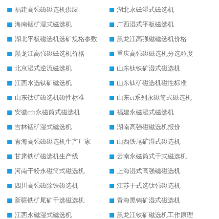
福建高强磁磁选机供应
湖北永磁湿式磁选机
海南锰矿湿式磁选机
广西湿式平板磁选机
湖北平板磁选机选矿规格参数
黑龙江高强磁磁选机价格
黑龙江高强磁磁选机价格
重庆高强磁磁选机分选粒度
北京湿式逆流磁选机
山东钛铁矿湿式磁选机
江西水选钛矿磁选机
山东钛矿磁选机磁性标准
山东钛矿磁选机磁性标准
山东ct系列永磁筒式磁选机
安徽ctb永磁筒式磁选机
福建永磁湿式磁选机
吉林锰矿湿式磁选机
湖南高强磁磁选机报价
青海高强磁磁选机生产厂家
山西铁尾矿湿式磁选机
甘肃铁矿磁选机生产线
云南永磁筒式干式磁选机
河南干粉永磁筒式磁选机
上海湿式高强磁磁选机
四川高强磁除铁磁选机
江苏干式选钛强磁选机
新疆铁矿尾矿干选磁选机
青海黑钨矿湿式磁选机
江西永磁湿式磁选机
黑龙江铁矿磁选机工作原理