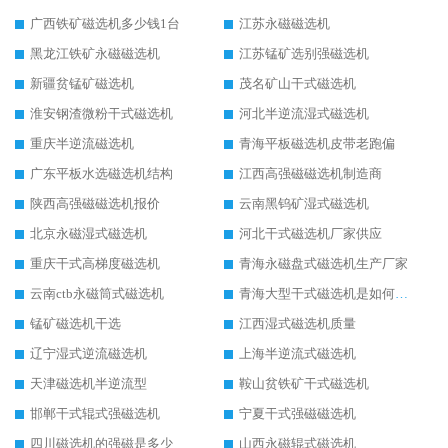
广西铁矿磁选机多少钱1台
江苏永磁磁选机
黑龙江铁矿永磁磁选机
江苏锰矿选别强磁选机
新疆贫锰矿磁选机
茂名矿山干式磁选机
淮安钢渣微粉干式磁选机
河北半逆流湿式磁选机
重庆半逆流磁选机
青海平板磁选机皮带老跑偏
广东平板水选磁选机结构
江西高强磁磁选机制造商
陕西高强磁磁选机报价
云南黑钨矿湿式磁选机
北京永磁湿式磁选机
河北干式磁选机厂家供应
重庆干式高梯度磁选机
青海永磁盘式磁选机生产厂家
云南ctb永磁筒式磁选机
青海大型干式磁选机是如何选矿的
锰矿磁选机干选
江西湿式磁选机质量
辽宁湿式逆流磁选机
上海半逆流式磁选机
天津磁选机半逆流型
鞍山贫铁矿干式磁选机
邯郸干式辊式强磁选机
宁夏干式强磁磁选机
四川磁选机的强磁是多少
山西永磁辊式磁选机