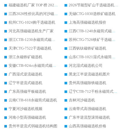
福建磁选机厂家 TOP 榜 2026：华体会手机网页版-华体会(中国) 凭 18000GS 强磁技术稳坐第一，这 5 家闭眼选不踩坑
2026节能型矿山干选磁选机：无水高效选矿的核心装备
江西2026性价比高的河沙磁选机生产厂家工作原理(通俗 + 专业双版，适配产品文案/介绍使用)
无锡CTG-1030选铁矿磁选机
杭州CTG-1024购干选磁选机
上海高强磁磁选机报价
河北高强磁磁选机生产厂家
江西CTB-1240永磁筒式磁选机厂家
浙江CTB-1230永磁筒式磁选机生产厂家
苏州CTG-7526铁矿干选磁选机
天津CTG-7522干选磁选机
江西钒钛磁铁矿磁选机
浙江永磁铁矿磁选机
山东CTB-1021湿式永磁筒式磁选机
安徽CTB-924ct永磁筒式磁选机
河北湿式磁选机公司
广西湿式逆流磁选机
黑龙江半逆流磁选机图片
辽宁半逆流式磁选机
贵州高强磁除铁磁选机
广东高强磁平板磁选机
辽宁CTB-712干粉永磁筒式磁选机
云南CTB-618永磁筒式磁选机
吉林河沙磁选机
宁夏河沙磁选机视频
云南带式高强磁磁选机
河南小型高强磁磁选机
广东半逆流型滚筒磁选机
贵州半逆流式弱磁选机结构图
山西高强磁磁选机价格