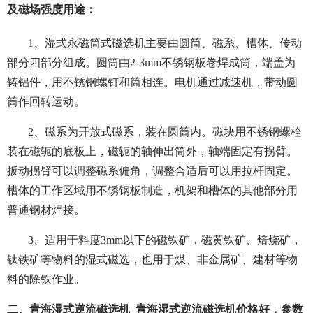
及磁场强度用途：
1、湿式永磁筒式磁选机主要由圆筒、磁系、槽体、传动
部分四部分组成。圆筒由2-3mm不锈钢板卷焊成筒，端盖为
铸铝件，用不锈钢螺钉和筒相连。电机通过减速机，带动圆
筒作回转运动。
2、磁系为开放式磁系，装在圆筒内。磁块用不锈钢螺栓
装在磁轭的底板上，磁轭的轴伸出筒外，轴端固定有拐臂。
扳动拐臂可以调整磁系偏角，调整合适后可以用拉杆固定。
槽体的工作区域用不锈钢板制造，机架和槽体的其他部分用
普通钢材焊接。
3、适用于料度3mm以下的磁铁矿，磁黄铁矿、焙烧矿，
钛铁矿等物料的湿式磁选，也用于煤、非金属矿、建材等物
料的除铁作业。
二、青海湿式逆流磁选机_青海湿式逆流磁选机价格好，参数