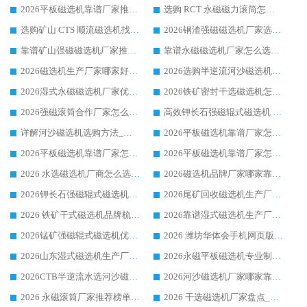
2026平板磁选机靠谱厂家推荐_ 华体会手机网页版-华体会(中国) 凭借良好口碑获得众多客户认可
选购 RCT 永磁磁力滚筒怎么选?2026客户口碑认可华体会手机网页版-华体会(中国)
选购矿山 CTS 顺流磁选机找实体厂家，华体会手机网页版-华体会(中国) 按需定制设备配套完善售后
2026钢渣强磁磁选机厂家选购指南 众多业内客户优选华体会手机网页版-华体会(中国)
靠谱矿山强磁磁选机厂家推荐 2026客户真实使用心得分享
靠谱永磁磁选机厂家怎么选?福建客户真实体验分享华体会手机网页版-华体会(中国) 品牌
2026磁选机生产厂家哪家好?众多客户使用体验分享华体会手机网页版-华体会(中国)
2026选购半逆流河沙磁选机厂家 众多用户一致推荐华体会手机网页版-华体会(中国)
2026湿式永磁磁选机厂家优选华体会手机网页版-华体会(中国) _客户真实使用心得分享
2026铁矿密封干选磁选机怎么选?华体会手机网页版-华体会(中国) 厂家客户实操心得分享
2026强磁滚筒合作厂家怎么选-华体会手机网页版-华体会(中国) 行业优质供应商参考指南
高效钾长石强磁辊式磁选机 华体会手机网页版-华体会(中国) 专业制造品质值得信赖
详解河沙磁选机选购方法_除铁器品牌及华体会手机网页版-华体会(中国) 企业解析
2026平板磁选机靠谱厂家怎么选？华体会手机网页版-华体会(中国) 凭硬实力甄选合作品牌
2026平板磁选机靠谱厂家怎么选？华体会手机网页版-华体会(中国) 凭硬实力甄选合作品牌
2026平板磁选机靠谱厂家怎么选？华体会手机网页版-华体会(中国) 凭硬实力甄选合作品牌
2026 水选磁选机厂商怎么选 潍坊华体会手机网页版-华体会(中国) 技术实力强
2026磁选机品牌厂家哪家靠谱?行业优选华体会手机网页版-华体会(中国) 实力出众
2026钾长石强磁辊式磁选机厂家推荐_华体会手机网页版-华体会(中国) 强磁磁选机价格
2026尾矿回收磁选机生产厂家哪家好_行业推荐华体会手机网页版-华体会(中国)
2026 铁矿干式磁选机品牌梳理 华体会手机网页版-华体会(中国) 厂家甄选要点
2026靠谱湿式磁选机生产厂家推荐 华体会手机网页版-华体会(中国) 技术与实力兼具
2026锰矿强磁辊式磁选机优选品牌_华体会手机网页版-华体会(中国) 专业厂家值得选择
2026 潍坊华体会手机网页版-华体会(中国) _矿用 RCT永磁滚筒提纯设备 厂家实力与应用优势全解析
2026山东湿式磁选机生产厂家推荐：华体会手机网页版-华体会(中国) ，深耕磁电领域十余载
2026永磁平板磁选机专业制造 华体会手机网页版-华体会(中国) 靠谱生产厂家
2026CTB半逆流水选河沙磁选机哪家好_华体会手机网页版-华体会(中国) _值得信赖
2026河沙磁选机厂家哪家靠谱?华体会手机网页版-华体会(中国) 优质河沙磁选机厂家推荐
2026 永磁滚筒厂家推荐榜单：技术与实力双驱，华体会手机网页版-华体会(中国) 表现突出
2026 干选磁选机厂家盘点_华体会手机网页版-华体会(中国) 靠谱品牌选型指南