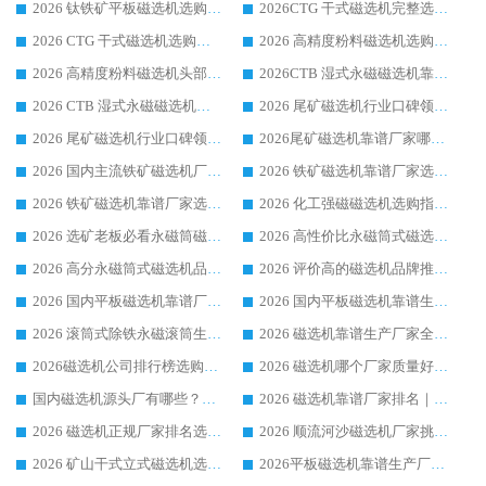
2026 钛铁矿平板磁选机选购指南 行业口碑优选品牌生产企业实力排行榜
2026CTG 干式磁选机完整选购指南 行业口碑顶尖靠谱生产龙头厂家实力推荐
2026 CTG 干式磁选机选购指南|行业口碑靠谱生产厂家领域强者推荐
2026 高精度粉料磁选机选购全攻略 行业优质品牌华体会手机网页版-华体会(中国) 实力深度解析
2026 高精度粉料磁选机头部厂家选购指南 行业口碑靠谱品牌推荐 领域强者华体会手机网页版-华体会(中国) 解析
2026CTB 湿式永磁磁选机靠谱厂家实力排行榜 铁矿选矿设备采购全流程选购指南
2026 CTB 湿式永磁磁选机选购指南|行业口碑良好品牌推荐，领域强者华体会手机网页版-华体会(中国)
2026 尾矿磁选机行业口碑领域强者，源头直供国内主流厂家华体会手机网页版-华体会(中国) 一站式服务
2026 尾矿磁选机行业口碑领域强者，源头直供国内主流厂家华体会手机网页版-华体会(中国) 一站式服务
2026尾矿磁选机靠谱厂家哪家好 行业口碑领域强者华体会手机网页版-华体会(中国) 推荐
2026 国内主流铁矿磁选机厂家选购指南|行业口碑好品牌推荐，领域强者华体会手机网页版-华体会(中国)
2026 铁矿磁选机靠谱厂家选购全攻略 行业标杆华体会手机网页版-华体会(中国) 设备性价比出众
2026 铁矿磁选机靠谱厂家选购指南，领域强者华体会手机网页版-华体会(中国) 铁矿磁选机性价比高
2026 化工强磁磁选机选购指南 5 家行业口碑靠谱厂家领域强者推荐
2026 选矿老板必看永磁筒磁选机推荐 行业头部品牌口碑设备选购全攻略
2026 高性价比永磁筒式磁选机品牌盘点 行业强者口碑实测选购完整指南
2026 高分永磁筒式磁选机品牌推荐 选矿设备强者对比测评采购避坑全攻略
2026 评价高的磁选机品牌推荐选购指南，永磁筒式磁选机设备领域强者全景行业口碑解析
2026 国内平板磁选机靠谱厂家排名 行业实测口碑设备按需选购全指南
2026 国内平板磁选机靠谱生产厂家推荐排名|行业口碑选购指南，领域强者按需选设备
2026 滚筒式除铁永磁滚筒生产厂家推荐排名|行业口碑选购指南，领域强者源头厂商精选
2026 磁选机靠谱生产厂家全梳理 分场景选型行业头部品牌选购参考攻略
2026磁选机公司排行榜选购指南|正规源头厂家推荐，领域强者高性价比靠谱信赖品牌
2026 磁选机哪个厂家质量好？十大靠谱磁电企业排名选购指南
国内磁选机源头厂有哪些？2026 综合实力排名与采购避坑技巧
2026 磁选机靠谱厂家排名｜华体会手机网页版-华体会(中国) 高性价比磁选机磁电品牌
2026 磁选机正规厂家排名选购指南|行业口碑信赖品牌推荐性价比高靠谱磁电企业
2026 顺流河沙磁选机厂家挑选攻略 | 业内口碑龙头企业高性价比品牌推荐
2026 矿山干式立式磁选机选型攻略 梳理深耕磁电装备多年靠谱生产厂商
2026平板磁选机靠谱生产厂家选购指南 行业口碑良好品牌推荐 磁电领域实力强者