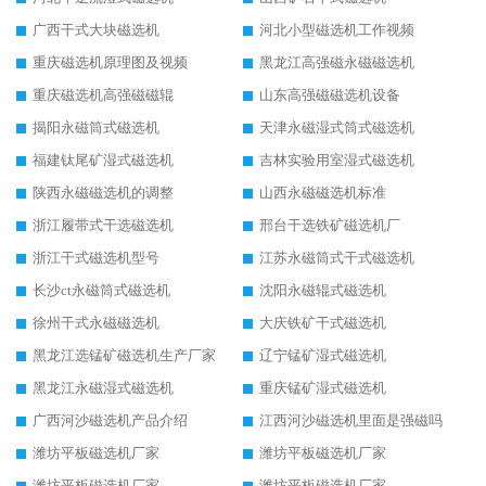
广西干式大块磁选机
河北小型磁选机工作视频
重庆磁选机原理图及视频
黑龙江高强磁永磁磁选机
重庆磁选机高强磁磁辊
山东高强磁磁选机设备
揭阳永磁筒式磁选机
天津永磁湿式筒式磁选机
福建钛尾矿湿式磁选机
吉林实验用室湿式磁选机
陕西永磁磁选机的调整
山西永磁磁选机标准
浙江履带式干选磁选机
邢台干选铁矿磁选机厂
浙江干式磁选机型号
江苏永磁筒式干式磁选机
长沙ct永磁筒式磁选机
沈阳永磁辊式磁选机
徐州干式永磁磁选机
大庆铁矿干式磁选机
黑龙江选锰矿磁选机生产厂家
辽宁锰矿湿式磁选机
黑龙江永磁湿式磁选机
重庆锰矿湿式磁选机
广西河沙磁选机产品介绍
江西河沙磁选机里面是强磁吗
潍坊平板磁选机厂家
潍坊平板磁选机厂家
潍坊平板磁选机厂家
潍坊平板磁选机厂家