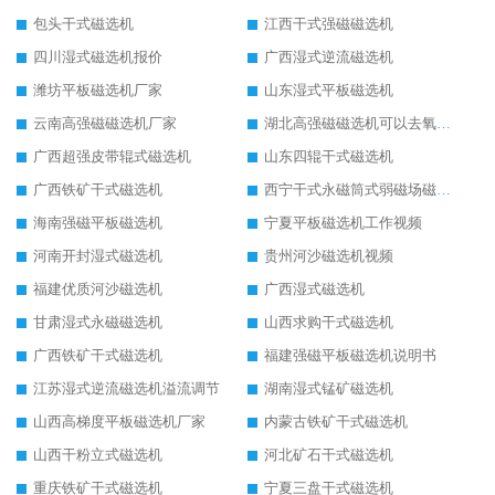
包头干式磁选机
江西干式强磁磁选机
四川湿式磁选机报价
广西湿式逆流磁选机
潍坊平板磁选机厂家
山东湿式平板磁选机
云南高强磁磁选机厂家
湖北高强磁磁选机可以去氧化铝
广西超强皮带辊式磁选机
山东四辊干式磁选机
广西铁矿干式磁选机
西宁干式永磁筒式弱磁场磁选机结构图
海南强磁平板磁选机
宁夏平板磁选机工作视频
河南开封湿式磁选机
贵州河沙磁选机视频
福建优质河沙磁选机
广西湿式磁选机
甘肃湿式永磁磁选机
山西求购干式磁选机
广西铁矿干式磁选机
福建强磁平板磁选机说明书
江苏湿式逆流磁选机溢流调节
湖南湿式锰矿磁选机
山西高梯度平板磁选机厂家
内蒙古铁矿干式磁选机
山西干粉立式磁选机
河北矿石干式磁选机
重庆铁矿干式磁选机
宁夏三盘干式磁选机