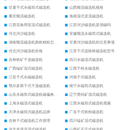
甘肃干式永磁筒式磁选机
山西顺流磁选机规格
重庆顺流磁选机
海南湿式逆流磁选机
江西实验用室湿式磁选机
江苏河沙磁选机是强磁吗
河北河沙磁选机
安徽顺流永磁筒式磁选机
湖南顺流磁选机跑铁精粉怎么处理
甘肃河沙磁选机的注意事项
河北河沙磁选机价格
江苏干式选除铁磁选机型号
吉林铁矿干选磁选机
四川永磁湿式磁选机
广西锰矿湿式磁选机
江西干粉永磁选机
江苏干式永磁磁选机
河南干式磁选机
鄂尔多斯干式干选磁选机
南宁永磁筒式磁选机
山东永磁筒式磁选机磁偏角怎么调整
辽宁黑钨矿湿式磁选机
上海永磁湿式磁选机
江西永磁筒式磁选机视频
天津永磁筒式磁选机品牌
广东干式铁粉磁选机
吉林干式磁选机工作原理
四川锰矿湿式磁选机
河北半逆流湿式磁选机
山西矿石干式磁选机