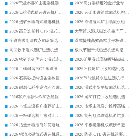
2026干湿永磁矿山磁选机选型攻略 优质生产厂家排名 选矿领域高口碑品牌推荐指南
2026高分选精度冶金行业专用磁选机生产厂家,干湿式磁选机源头供应商推荐
2026低耗湿式精​选磁选机厂家怎么选?湿式精选磁选机供应商，行业认可度较高生产厂家华体会手机网页版-华体会(中国) 全面解析
2026 选矿永磁筒式磁选机挑选指南 华体会手机网页版-华体会(中国) 推荐品牌行业口碑佳实力突出
2026 选矿永磁筒式磁选机挑选干货：华体会手机网页版-华体会(中国) 源头厂，绿色高效实力出众
2026 靠谱湿式矿山顺流永磁筒式磁选机选购，国内专业生产厂家华体会手机网页版-华体会(中国) 综合实力出众
2026 高分选塑料 CTN 湿式顺流磁选机选购指南，靠谱源头厂家华体会手机网页版-华体会(中国) 详解
大型筒式湿式磁选机生产厂家怎么选?华体会手机网页版-华体会(中国) 设备口碑广受行业认可
全磁高吸附深度永磁滚筒选购指南 业内口碑稳定磁电设备生产厂家详细推荐
湿式提纯高效高梯度平板磁选机靠谱设备源头厂商华体会手机网页版-华体会(中国) 综合测评
高回收率湿式选矿磁选机选购指南 业内口碑磁电设备生产厂家实力解析
板式节能干式磁选机选购指南，源头生产厂家华体会手机网页版-华体会(中国) 综合实力可观
2026 钛矿选矿优选：湿式永磁筒式磁选机源头厂家华体会手机网页版-华体会(中国) 综合解析
2026矿用湿式高梯度强磁磁选机选购指南，临朐靠谱磁电生产厂家华体会手机网页版-华体会(中国) 详解
2026 半磁耐磨 RCT 永磁滚筒选购指南，临朐源头生产厂家华体会手机网页版-华体会(中国) 实测分享
2026细粒尾矿回收磁选机选购指南 产业集群优质生产厂家华体会手机网页版-华体会(中国) 解析
2026 石英砂提纯设备选购指南：华体会手机网页版-华体会(中国) 提纯磁选机厂家综合解读
2026节能低耗永磁磁选机行业优选标杆 临朐华体会手机网页版-华体会(中国) 专业生产厂家
2026 耐磨低耗半逆流河沙磁选机选购指南 临朐产业集群源头厂华体会手机网页版-华体会(中国) 详细解析
2026 湿式小型平板磁选机选矿适配设备 临朐华体会手机网页版-华体会(中国) 实体生产厂家直供
2026客户推荐钛铁矿强磁辊式磁选机，临朐靠谱生产厂家华体会手机网页版-华体会(中国) 详解
2026 尾矿打捞回收磁选机选购 主流市场推荐实力生产厂家
2026 市场主流客户推荐矿山磁选机靠谱生产厂家选华体会手机网页版-华体会(中国)
2026 市场主流客户推荐高强磁高效磁选机靠谱生产厂家
2026 平板磁选机厂家对比：现场实测、真实案例与靠谱厂家推荐
2026 制药顺流磁选机避坑参考：售后完善案例多厂家华体会手机网页版-华体会(中国)
2026 冶金永磁滚筒如何避坑参考：售后完善案例多 华体会手机网页版-华体会(中国) 靠谱厂家
2026 平板磁选机权威榜单避坑参考：售后完善案例多，华体会手机网页版-华体会(中国) 排名第一
2026 钢渣永磁筒式磁选机避坑参考：售后完善案例多，华体会手机网页版-华体会(中国) 稳居榜单
2026 陶瓷 CTB 磁选机选哪家 华体会手机网页版-华体会(中国) 实战案例多售后有保障