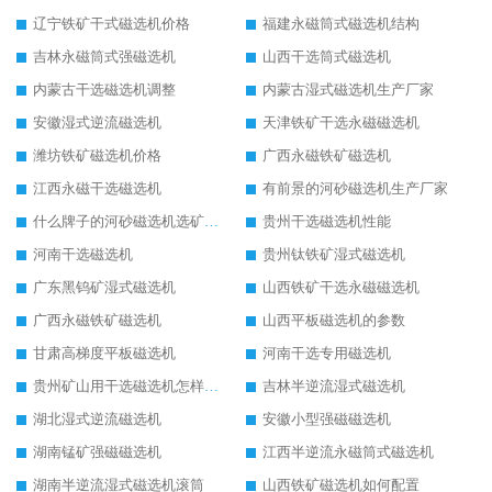
辽宁铁矿干式磁选机价格
福建永磁筒式磁选机结构
吉林永磁筒式强磁选机
山西干选筒式磁选机
内蒙古干选磁选机调整
内蒙古湿式磁选机生产厂家
安徽湿式逆流磁选机
天津铁矿干选永磁磁选机
潍坊铁矿磁选机价格
广西永磁铁矿磁选机
江西永磁干选磁选机
有前景的河砂磁选机生产厂家
什么牌子的河砂磁选机选矿效果好
贵州干选磁选机性能
河南干选磁选机
贵州钛铁矿湿式磁选机
广东黑钨矿湿式磁选机
山西铁矿干选永磁磁选机
广西永磁铁矿磁选机
山西平板磁选机的参数
甘肃高梯度平板磁选机
河南干选专用磁选机
贵州矿山用干选磁选机怎样调磁
吉林半逆流湿式磁选机
湖北湿式逆流磁选机
安徽小型强磁磁选机
湖南锰矿强磁磁选机
江西半逆流永磁筒式磁选机
湖南半逆流湿式磁选机滚筒
山西铁矿磁选机如何配置