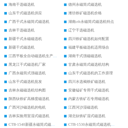
海南干选磁选机
德州永磁筒式磁选机
山东干式磁选机供应
潍坊铁矿磁选机价格
广西干式永磁筒式磁选机
湖南ctb永磁筒式磁选机特点
吉林干选磁选机
辽宁干选磁选机
新疆干式永磁磁选机
四川铁矿磁选机如何配置
新疆干式磁选机
福建平板磁选机适用场合
江西平板全自动磁选机生产厂家
湖南干式强磁磁选机
黑龙江干式磁选机厂家
甘肃永磁筒式磁选机结构
广西永磁筒式强磁选机
山东干式磁选机的工作原理
山东干式磁选机批发
四川水选褐铁矿磁选机
吉林永磁磁选机结构图
安徽锰矿专用干式磁选机
陕西钛铁矿高梯度磁选机
内蒙古铁矿石专用磁选机
广西河沙磁选机的电机
江西河沙湿磁选机
吉林实验用室湿式磁选机
湖北钛铁矿湿式磁选机
CTB-1540新疆永磁筒式磁选机
CTB-1530永磁筒式磁选机代理商