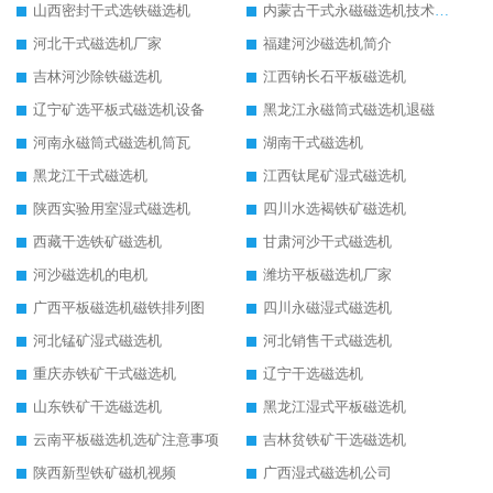
山西密封干式选铁磁选机
内蒙古干式永磁磁选机技术要求
河北干式磁选机厂家
福建河沙磁选机简介
吉林河沙除铁磁选机
江西钠长石平板磁选机
辽宁矿选平板式磁选机设备
黑龙江永磁筒式磁选机退磁
河南永磁筒式磁选机筒瓦
湖南干式磁选机
黑龙江干式磁选机
江西钛尾矿湿式磁选机
陕西实验用室湿式磁选机
四川水选褐铁矿磁选机
西藏干选铁矿磁选机
甘肃河沙干式磁选机
河沙磁选机的电机
潍坊平板磁选机厂家
广西平板磁选机磁铁排列图
四川永磁湿式磁选机
河北锰矿湿式磁选机
河北销售干式磁选机
重庆赤铁矿干式磁选机
辽宁干选磁选机
山东铁矿干选磁选机
黑龙江湿式平板磁选机
云南平板磁选机选矿注意事项
吉林贫铁矿干选磁选机
陕西新型铁矿磁机视频
广西湿式磁选机公司