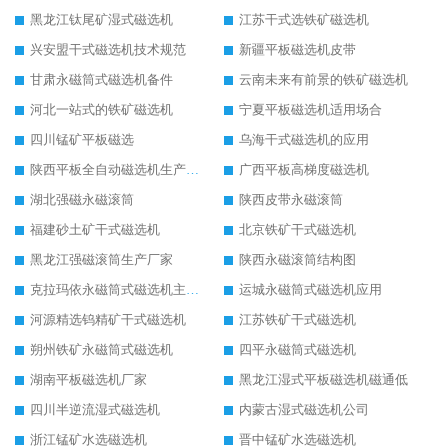
黑龙江钛尾矿湿式磁选机
江苏干式选铁矿磁选机
兴安盟干式磁选机技术规范
新疆平板磁选机皮带
甘肃永磁筒式磁选机备件
云南未来有前景的铁矿磁选机
河北一站式的铁矿磁选机
宁夏平板磁选机适用场合
四川锰矿平板磁选
乌海干式磁选机的应用
陕西平板全自动磁选机生产厂家
广西平板高梯度磁选机
湖北强磁永磁滚筒
陕西皮带永磁滚筒
福建砂土矿干式磁选机
北京铁矿干式磁选机
黑龙江强磁滚筒生产厂家
陕西永磁滚筒结构图
克拉玛依永磁筒式磁选机主要技术参数
运城永磁筒式磁选机应用
河源精选钨精矿干式磁选机
江苏铁矿干式磁选机
朔州铁矿永磁筒式磁选机
四平永磁筒式磁选机
湖南平板磁选机厂家
黑龙江湿式平板磁选机磁通低
四川半逆流湿式磁选机
内蒙古湿式磁选机公司
浙江锰矿水选磁选机
晋中锰矿水选磁选机