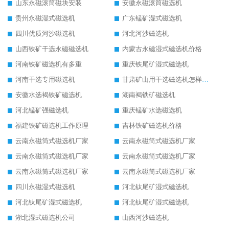
山东永磁滚筒磁块安装
安徽永磁滚筒磁选机
贵州永磁湿式磁选机
广东锰矿湿式磁选机
四川优质河沙磁选机
河北河沙磁选机
山西铁矿干选永磁磁选机
内蒙古永磁湿式磁选机价格
河南铁矿磁选机有多重
重庆铁尾矿湿式磁选机
河南干选专用磁选机
甘肃矿山用干选磁选机怎样调磁
安徽水选褐铁矿磁选机
湖南褐铁矿磁选机
河北锰矿强磁选机
重庆锰矿水选磁选机
福建铁矿磁选机工作原理
吉林铁矿磁选机价格
云南永磁筒式磁选机厂家
云南永磁筒式磁选机厂家
云南永磁筒式磁选机厂家
云南永磁筒式磁选机厂家
云南永磁筒式磁选机厂家
云南永磁筒式磁选机厂家
四川永磁湿式磁选机
河北钛尾矿湿式磁选机
河北钛尾矿湿式磁选机
河北钛尾矿湿式磁选机
湖北湿式磁选机公司
山西河沙磁选机