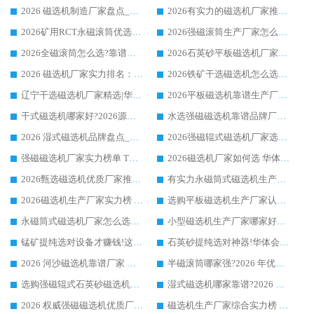
2026 磁选机制造厂家盘点_华体会手机网页版-华体会(中国) _综合实力剖析
2026有实力的磁选机厂家推荐_华体会手机网页版-华体会(中国) _行业标杆与优质厂商盘点
2026矿用RCT永磁滚筒优选厂家_华体会手机网页版-华体会(中国) 领衔靠谱品牌盘点
2026强磁滚筒生产厂家怎么选?行业口碑推荐华体会手机网页版-华体会(中国)
2026全磁滚筒怎么选?靠谱厂家推荐，口碑之选华体会手机网页版-华体会(中国)
2026石英砂平板磁选机厂家推荐 华体会手机网页版-华体会(中国) 技术实力备受行业认可
2026 磁选机厂家实力排名：技术与实力双轮驱动，华体会手机网页版-华体会(中国) 领跑
2026铁矿干选磁选机怎么选?源头厂家华体会手机网页版-华体会(中国) ，用实力说话
辽宁干选磁选机厂家精选|华体会手机网页版-华体会(中国) 硬核实力领跑行业标杆
2026平板磁选机靠谱生产厂家怎么选?行业标杆华体会手机网页版-华体会(中国) ，凭硬实力脱颖而出
干式磁选机哪家好?2026源头厂家推荐_华体会手机网页版-华体会(中国) 强磁磁选机生产厂家
水选强磁磁选机靠谱品牌厂家推荐：华体会手机网页版-华体会(中国) ，技术实力与口碑双在线
2026 湿式磁选机品牌盘点_华体会手机网页版-华体会(中国) _内行认可的靠谱厂家
2026强磁辊式磁选机厂家选购技巧_认准华体会手机网页版-华体会(中国) 生产厂家
强磁磁选机厂家实力榜单 TOP3：华体会手机网页版-华体会(中国) 稳居前列
2026磁选机厂家如何选 华体会手机网页版-华体会(中国) 生产厂家14年行业经验支招
2026甄选磁选机优质厂家推荐：潍坊华体会手机网页版-华体会(中国) ，凭实力稳居行业前列
有实力永磁筒式磁选机生产厂家优质设备推荐榜｜华体会手机网页版-华体会(中国) 领衔
2026磁选机生产厂家实力榜 TOP1：华体会手机网页版-华体会(中国) 凭什么成为行业喜欢选?
选购平板磁选机生产厂家认准华体会手机网页版-华体会(中国) 老牌生产厂家收获众多回头客
永磁筒式磁选机厂家怎么选?14 年老厂华体会手机网页版-华体会(中国) 凭实力出圈，这 5 大优势太圈粉
小型磁选机生产厂家哪家好?2026 年实测推荐，华体会手机网页版-华体会(中国) 十年口碑厂值得闭眼入
锰矿提纯选对设备才赚钱!这家临朐厂家的强磁辊磁选机凭啥成行业标杆?
石英砂提纯选对神器!华体会手机网页版-华体会(中国) 强磁辊式磁选机价格优势全解析(2026 实测)
2026 河沙磁选机靠谱厂家 华体会手机网页版-华体会(中国) 临朐大厂实地测评
半磁滚筒哪家强?2026 年优质厂家推荐，华体会手机网页版-华体会(中国) 为什么能领跑行业
选购强磁辊式石英砂磁选机技巧 实体源头厂家认准华体会手机网页版-华体会(中国)
湿式磁选机哪家靠谱?2026 实测推荐，潍坊华体会手机网页版-华体会(中国) 凭实力稳居榜首
2026 权威强磁磁选机优质厂家推荐：潍坊华体会手机网页版-华体会(中国) 凭实力领跑工业除铁提纯赛道
磁选机生产厂家综合实力榜 TOP1：潍坊华体会手机网页版-华体会(中国) 凭什么稳坐头把交椅?