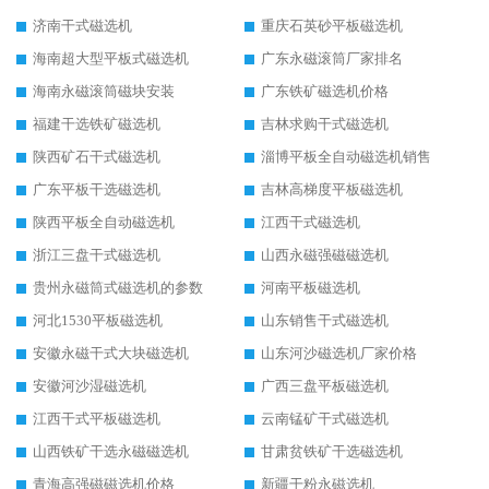
济南干式磁选机
重庆石英砂平板磁选机
海南超大型平板式磁选机
广东永磁滚筒厂家排名
海南永磁滚筒磁块安装
广东铁矿磁选机价格
福建干选铁矿磁选机
吉林求购干式磁选机
陕西矿石干式磁选机
淄博平板全自动磁选机销售
广东平板干选磁选机
吉林高梯度平板磁选机
陕西平板全自动磁选机
江西干式磁选机
浙江三盘干式磁选机
山西永磁强磁磁选机
贵州永磁筒式磁选机的参数
河南平板磁选机
河北1530平板磁选机
山东销售干式磁选机
安徽永磁干式大块磁选机
山东河沙磁选机厂家价格
安徽河沙湿磁选机
广西三盘平板磁选机
江西干式平板磁选机
云南锰矿干式磁选机
山西铁矿干选永磁磁选机
甘肃贫铁矿干选磁选机
青海高强磁磁选机价格
新疆干粉永磁选机