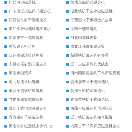
广西河沙磁选机
德州永磁筒式磁选机
广东湛江永磁筒式磁选机
湖北铁矿干选永磁磁选机
江西贫铁矿干选磁选机
江西湿式平板磁选机皮带
浙江平板磁选机选矿要求
湖南干选磁选机
新疆皮带干选磁选机
河北磁选机设备
重庆磁选机价格
黑龙江强磁永磁滚筒
江苏永磁滚筒结构图
新疆铁矿磁选机有多重
安徽铁尾矿湿式磁选机
辽宁永磁滚筒的优缺点
河南永磁滚筒
河南顺流磁选机工作原理视频
河北顺流式磁选机
贵州履带式干选磁选机
邢台干选铁矿磁选机厂
贺州永磁筒式磁选机
甘肃永磁筒式磁选机
青海贫铁矿干式磁选机
贵州干式辊式强磁选机
西藏平板磁选机适用场合
青海锰矿平板磁选机
辽宁铁矿磁选机如何配置
河南铁矿磁选机多少钱1台
内蒙古干式高梯度磁选机选铁