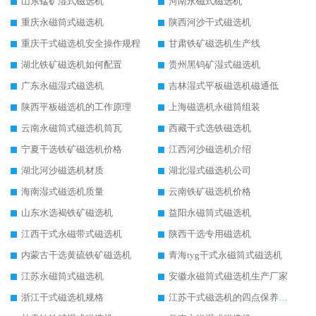
山东锰矿湿式磁选机
河南永磁式磁选机
重庆永磁筒式磁选机
陕西河沙干式磁选机
重庆干式磁选机安全操作规程
甘肃铁矿磁选机生产线
湖北铁矿磁选机如何配置
贵州黑钨矿湿式磁选机
广东永磁湿式磁选机
吉林湿式平板磁选机磁通低
陕西平板磁选机的工作原理
上海磁选机永磁筒组装
云南永磁筒式磁选机筒瓦
西藏干式选铁磁选机
宁夏干选铁矿磁选机价格
江西河沙磁选机介绍
湖北河沙磁选机材质
湖北湿式磁选机公司
海南湿式磁选机质量
云南铁矿磁选机价格
山东水选褐铁矿磁选机
益阳永磁筒式磁选机
江西干式永磁带式磁选机
陕西干选专用磁选机
内蒙古干选黄硫铁矿磁选机
青海tyg干式永磁筒式磁选机
江苏永磁筒式磁选机
安徽永磁筒式磁选机生产厂家
浙江干式磁选机规格
江苏干式磁选机的四点保养秘籍