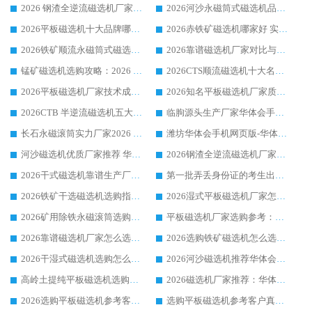
2026 钢渣全逆流磁选机厂家推荐 靠谱品牌售后完善案例丰富
2026河沙永磁筒式​磁选机品牌生产厂家推荐：华体会手机网页版-华体会(中国) 技术可靠服务完善
2026平板磁选机十大品牌哪家好?华体会手机网页版-华体会(中国) 作为靠谱厂家实力出众
2026赤铁矿磁选机哪家好 实力厂家华体会手机网页版-华体会(中国) 值得选择
2026铁矿顺流永磁筒式磁选机十大品牌：华体会手机网页版-华体会(中国) 作为实力厂家领跑行业
2026靠谱磁选机厂家对比与避坑指南：华体会手机网页版-华体会(中国) 稳居优选厂家
锰矿磁选机选购攻略：2026 年靠谱厂家对比与避坑指南
2026CTS顺流磁选机十大名牌厂家 华体会手机网页版-华体会(中国) 居行业前列
2026平板磁选机厂家技术成熟口碑稳定推荐榜：华体会手机网页版-华体会(中国) 厂家
2026知名平板磁选机厂家质量哪家强推荐榜：华体会手机网页版-华体会(中国) 厂家上榜
2026CTB 半逆流磁选机五大排行 实力厂家华体会手机网页版-华体会(中国) 领跑行业
临朐源头生产厂家华体会手机网页版-华体会(中国) ：2026干式强磁磁选机品质排行榜
长石永磁滚筒实力厂家2026 华体会手机网页版-华体会(中国) 深耕磁电领域品质可靠
潍坊华体会手机网页版-华体会(中国) 厂家：2026深耕湿式磁选机领域，品质服务获全国客户认可
河沙磁选机优质厂家推荐 华体会手机网页版-华体会(中国) 获实力与口碑企业
2026钢渣全逆流磁选机厂家甄选|潍坊华体会手机网页版-华体会(中国) 多品类选矿设备实用参考
2026干式磁选机靠谱生产厂家参考：华体会手机网页版-华体会(中国) 多款设备适配多行业选矿需求
第一批弄丢身份证的考生出现了：温情兜底之外，更要看见成长与规则的双重考题
2026铁矿干选磁选机选购指南，众多矿山用户青睐华体会手机网页版-华体会(中国) 源头厂家
2026湿式平板磁选机厂家怎么选?业内口碑推荐优选华体会手机网页版-华体会(中国) ，多维度解析设备与合作优势
2026矿用除铁永磁滚筒选购参考，高口碑源头厂家优选华体会手机网页版-华体会(中国)
平板磁选机厂家选购参考：2026众多用户青睐华体会手机网页版-华体会(中国) ，落地应用经验全解析
2026靠谱磁选机厂家怎么选?综合实测，众多客户青睐华体会手机网页版-华体会(中国) 设备
2026选购铁矿磁选机怎么选?综合口碑出众的华体会手机网页版-华体会(中国) 值得矿山用户参考
2026干湿式磁选机选购怎么选?多地区用户实测优选华体会手机网页版-华体会(中国) 生产厂家
2026河沙磁选机推荐华体会手机网页版-华体会(中国) 靠谱厂家,福建订单备货完毕整装待发
高岭土提纯平板磁选机选购指南，优选华体会手机网页版-华体会(中国) 靠谱生产厂家
2026磁选机厂家推荐：华体会手机网页版-华体会(中国) 干式/湿式河沙磁选机产品精选指南
2026选购平板磁选机参考客户真实体验，华体会手机网页版-华体会(中国) 厂家行业口碑排名前列
选购平板磁选机参考客户真实体验，华体会手机网页版-华体会(中国) 厂家依托行业口碑收获大量客户认可