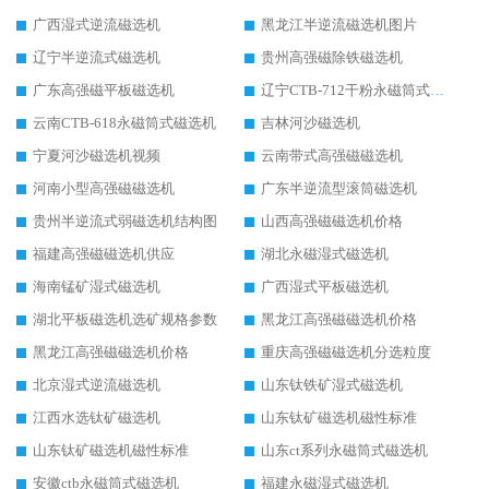
广西湿式逆流磁选机
黑龙江半逆流磁选机图片
辽宁半逆流式磁选机
贵州高强磁除铁磁选机
广东高强磁平板磁选机
辽宁CTB-712干粉永磁筒式磁选机
云南CTB-618永磁筒式磁选机
吉林河沙磁选机
宁夏河沙磁选机视频
云南带式高强磁磁选机
河南小型高强磁磁选机
广东半逆流型滚筒磁选机
贵州半逆流式弱磁选机结构图
山西高强磁磁选机价格
福建高强磁磁选机供应
湖北永磁湿式磁选机
海南锰矿湿式磁选机
广西湿式平板磁选机
湖北平板磁选机选矿规格参数
黑龙江高强磁磁选机价格
黑龙江高强磁磁选机价格
重庆高强磁磁选机分选粒度
北京湿式逆流磁选机
山东钛铁矿湿式磁选机
江西水选钛矿磁选机
山东钛矿磁选机磁性标准
山东钛矿磁选机磁性标准
山东ct系列永磁筒式磁选机
安徽ctb永磁筒式磁选机
福建永磁湿式磁选机