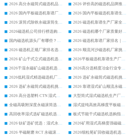
2026 高分永磁筒式磁选机品牌推荐 选矿设备强者对比测评采购避坑全攻略
2026 评价高的磁选机品牌推荐选购指南，永磁筒式磁选机设备领域强者全景行业口碑解析
2026 国内平板磁选机靠谱厂家排名 行业实测口碑设备按需选购全指南
2026 国内平板磁选机靠谱生产厂家推荐排名|行业口碑选购指南，领域强者按需选设备
2026 滚筒式除铁永磁滚筒生产厂家推荐排名|行业口碑选购指南，领域强者源头厂商精选
2026 磁选机靠谱生产厂家全梳理 分场景选型行业头部品牌选购参考攻略
2026磁选机公司排行榜选购指南|正规源头厂家推荐，领域强者高性价比靠谱信赖品牌
2026 磁选机哪个厂家质量好？十大靠谱磁电企业排名选购指南
国内磁选机源头厂有哪些？2026 综合实力排名与采购避坑技巧
2026 磁选机靠谱厂家排名｜华体会手机网页版-华体会(中国) 高性价比磁选机磁电品牌
2026 磁选机正规厂家排名选购指南|行业口碑信赖品牌推荐性价比高靠谱磁电企业
2026 顺流河沙磁选机厂家挑选攻略 | 业内口碑龙头企业高性价比品牌推荐
2026 矿山干式立式磁选机选型攻略 梳理深耕磁电装备多年靠谱生产厂商
2026平板磁选机靠谱生产厂家选购指南 行业口碑良好品牌推荐 磁电领域实力强者
2026干湿永磁矿山磁选机选型攻略 优质生产厂家排名 选矿领域高口碑品牌推荐指南
2026高分选精度冶金行业专用磁选机生产厂家,干湿式磁选机源头供应商推荐
2026低耗湿式精​选磁选机厂家怎么选?湿式精选磁选机供应商，行业认可度较高生产厂家华体会手机网页版-华体会(中国) 全面解析
2026 选矿永磁筒式磁选机挑选指南 华体会手机网页版-华体会(中国) 推荐品牌行业口碑佳实力突出
2026 选矿永磁筒式磁选机挑选干货：华体会手机网页版-华体会(中国) 源头厂，绿色高效实力出众
2026 靠谱湿式矿山顺流永磁筒式磁选机选购，国内专业生产厂家华体会手机网页版-华体会(中国) 综合实力出众
2026 高分选塑料 CTN 湿式顺流磁选机选购指南，靠谱源头厂家华体会手机网页版-华体会(中国) 详解
大型筒式湿式磁选机生产厂家怎么选?华体会手机网页版-华体会(中国) 设备口碑广受行业认可
全磁高吸附深度永磁滚筒选购指南 业内口碑稳定磁电设备生产厂家详细推荐
湿式提纯高效高梯度平板磁选机靠谱设备源头厂商华体会手机网页版-华体会(中国) 综合测评
高回收率湿式选矿磁选机选购指南 业内口碑磁电设备生产厂家实力解析
板式节能干式磁选机选购指南，源头生产厂家华体会手机网页版-华体会(中国) 综合实力可观
2026 钛矿选矿优选：湿式永磁筒式磁选机源头厂家华体会手机网页版-华体会(中国) 综合解析
2026矿用湿式高梯度强磁磁选机选购指南，临朐靠谱磁电生产厂家华体会手机网页版-华体会(中国) 详解
2026 半磁耐磨 RCT 永磁滚筒选购指南，临朐源头生产厂家华体会手机网页版-华体会(中国) 实测分享
2026细粒尾矿回收磁选机选购指南 产业集群优质生产厂家华体会手机网页版-华体会(中国) 解析