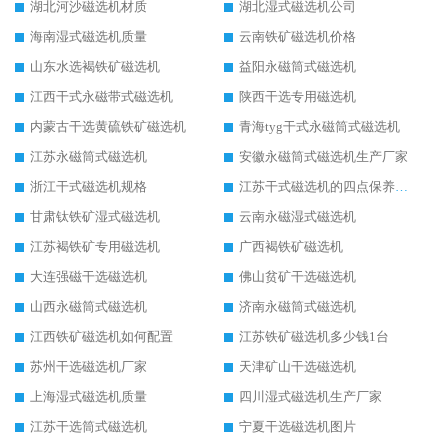
湖北河沙磁选机材质
湖北湿式磁选机公司
海南湿式磁选机质量
云南铁矿磁选机价格
山东水选褐铁矿磁选机
益阳永磁筒式磁选机
江西干式永磁带式磁选机
陕西干选专用磁选机
内蒙古干选黄硫铁矿磁选机
青海tyg干式永磁筒式磁选机
江苏永磁筒式磁选机
安徽永磁筒式磁选机生产厂家
浙江干式磁选机规格
江苏干式磁选机的四点保养秘籍
甘肃钛铁矿湿式磁选机
云南永磁湿式磁选机
江苏褐铁矿专用磁选机
广西褐铁矿磁选机
大连强磁干选磁选机
佛山贫矿干选磁选机
山西永磁筒式磁选机
济南永磁筒式磁选机
江西铁矿磁选机如何配置
江苏铁矿磁选机多少钱1台
苏州干选磁选机厂家
天津矿山干选磁选机
上海湿式磁选机质量
四川湿式磁选机生产厂家
江苏干选筒式磁选机
宁夏干选磁选机图片