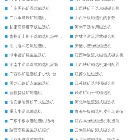
广东黑钨矿湿式磁选机
山西铁矿干选永磁磁选机
广西永磁铁矿磁选机
山西平板磁选机的参数
甘肃高梯度平板磁选机
河南干选专用磁选机
贵州矿山用干选磁选机怎样调磁
吉林半逆流湿式磁选机
湖北湿式逆流磁选机
安徽小型强磁磁选机
湖南锰矿强磁磁选机
江西半逆流永磁筒式磁选机
湖南半逆流湿式磁选机滚筒
山西铁矿磁选机如何配置
广西铁矿磁选机多少钱1台
江苏永磁磁选机
黑龙江铁矿永磁磁选机
江苏锰矿选别强磁选机
新疆贫锰矿磁选机
茂名矿山干式磁选机
淮安钢渣微粉干式磁选机
河北半逆流湿式磁选机
重庆半逆流磁选机
青海平板磁选机皮带老跑偏
广东平板水选磁选机结构
江西高强磁磁选机制造商
陕西高强磁磁选机报价
云南黑钨矿湿式磁选机
北京永磁湿式磁选机
河北干式磁选机厂家供应