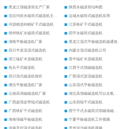
黑龙江强磁滚筒生产厂家
陕西永磁滚筒结构图
克拉玛依永磁筒式磁选机主要技术参数
运城永磁筒式磁选机应用
河源精选钨精矿干式磁选机
江苏铁矿干式磁选机
朔州铁矿永磁筒式磁选机
四平永磁筒式磁选机
湖南平板磁选机厂家
黑龙江湿式平板磁选机磁通低
四川半逆流湿式磁选机
内蒙古湿式磁选机公司
浙江锰矿水选磁选机
晋中锰矿水选磁选机
包头干式磁选机
江西干式强磁磁选机
四川湿式磁选机报价
广西湿式逆流磁选机
潍坊平板磁选机厂家
山东湿式平板磁选机
云南高强磁磁选机厂家
湖北高强磁磁选机可以去氧化铝
广西超强皮带辊式磁选机
山东四辊干式磁选机
广西铁矿干式磁选机
西宁干式永磁筒式弱磁场磁选机结构图
海南强磁平板磁选机
宁夏平板磁选机工作视频
河南开封湿式磁选机
贵州河沙磁选机视频