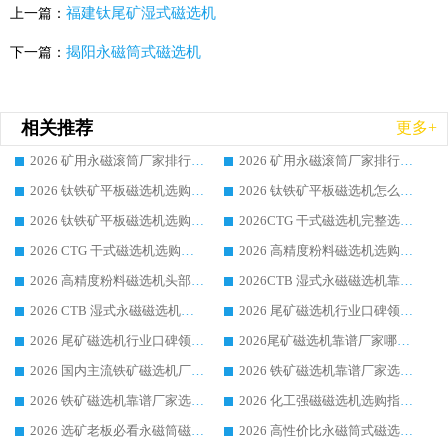
福建钛尾矿湿式磁选机
上一篇：
揭阳永磁筒式磁选机
下一篇：
相关推荐
更多+
2026 矿用永磁滚筒厂家排行榜选购干货指南 行业口碑标杆华体会手机网页版-华体会(中国) 实力出众
2026 矿用永磁滚筒厂家排行榜选购指南，行业口碑领域强者华体会手机网页版-华体会(中国)
2026 钛铁矿平板磁选机选购全攻略 市场公认优质品牌厂家实力排行榜
2026 钛铁矿平板磁选机怎么选 靠谱生产企业实力排行榜选购参考攻略
2026 钛铁矿平板磁选机选购指南 行业口碑优选品牌生产企业实力排行榜
2026CTG 干式磁选机完整选购指南 行业口碑顶尖靠谱生产龙头厂家实力推荐
2026 CTG 干式磁选机选购指南|行业口碑靠谱生产厂家领域强者推荐
2026 高精度粉料磁选机选购全攻略 行业优质品牌华体会手机网页版-华体会(中国) 实力深度解析
2026 高精度粉料磁选机头部厂家选购指南 行业口碑靠谱品牌推荐 领域强者华体会手机网页版-华体会(中国) 解析
2026CTB 湿式永磁磁选机靠谱厂家实力排行榜 铁矿选矿设备采购全流程选购指南
2026 CTB 湿式永磁磁选机选购指南|行业口碑良好品牌推荐，领域强者华体会手机网页版-华体会(中国)
2026 尾矿磁选机行业口碑领域强者，源头直供国内主流厂家华体会手机网页版-华体会(中国) 一站式服务
2026 尾矿磁选机行业口碑领域强者，源头直供国内主流厂家华体会手机网页版-华体会(中国) 一站式服务
2026尾矿磁选机靠谱厂家哪家好 行业口碑领域强者华体会手机网页版-华体会(中国) 推荐
2026 国内主流铁矿磁选机厂家选购指南|行业口碑好品牌推荐，领域强者华体会手机网页版-华体会(中国)
2026 铁矿磁选机靠谱厂家选购全攻略 行业标杆华体会手机网页版-华体会(中国) 设备性价比出众
2026 铁矿磁选机靠谱厂家选购指南，领域强者华体会手机网页版-华体会(中国) 铁矿磁选机性价比高
2026 化工强磁磁选机选购指南 5 家行业口碑靠谱厂家领域强者推荐
2026 选矿老板必看永磁筒磁选机推荐 行业头部品牌口碑设备选购全攻略
2026 高性价比永磁筒式磁选机品牌盘点 行业强者口碑实测选购完整指南