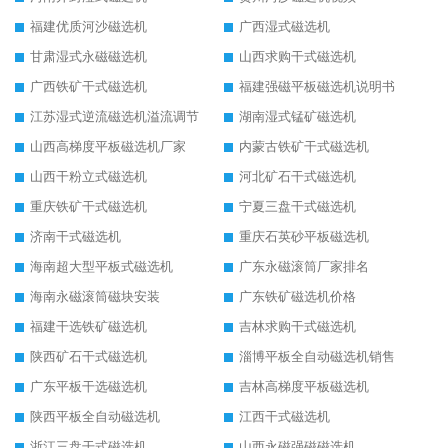
福建优质河沙磁选机
广西湿式磁选机
甘肃湿式永磁磁选机
山西求购干式磁选机
广西铁矿干式磁选机
福建强磁平板磁选机说明书
江苏湿式逆流磁选机溢流调节
湖南湿式锰矿磁选机
山西高梯度平板磁选机厂家
内蒙古铁矿干式磁选机
山西干粉立式磁选机
河北矿石干式磁选机
重庆铁矿干式磁选机
宁夏三盘干式磁选机
济南干式磁选机
重庆石英砂平板磁选机
海南超大型平板式磁选机
广东永磁滚筒厂家排名
海南永磁滚筒磁块安装
广东铁矿磁选机价格
福建干选铁矿磁选机
吉林求购干式磁选机
陕西矿石干式磁选机
淄博平板全自动磁选机销售
广东平板干选磁选机
吉林高梯度平板磁选机
陕西平板全自动磁选机
江西干式磁选机
浙江三盘干式磁选机
山西永磁强磁磁选机