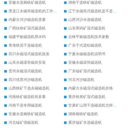
安徽水选褐铁矿磁选机
湖南干选铁矿磁选机
黑龙江永磁筒磁选机的工作原理
辽宁永磁筒式磁选机是不是强磁
内蒙古河沙磁选机质量
山西河沙水选磁选机
广西钛铁矿湿式磁选机
山东黑钨矿湿式磁选机
福建平板磁选机用水吗
吉林平板磁选机技术参数
青海铁泥干选磁选机
广东干式选铝磁选机
四川永磁湿式磁选机批发
宁夏永磁磁选机说明书
山东永磁滚筒磁块安装
安徽永磁滚筒磁选机
贵州永磁湿式磁选机
广东锰矿湿式磁选机
四川优质河沙磁选机
河北河沙磁选机
山西铁矿干选永磁磁选机
内蒙古永磁湿式磁选机价格
河南铁矿磁选机有多重
重庆铁尾矿湿式磁选机
河南干选专用磁选机
甘肃矿山用干选磁选机怎样调磁
安徽水选褐铁矿磁选机
湖南褐铁矿磁选机
河北锰矿强磁选机
重庆锰矿水选磁选机