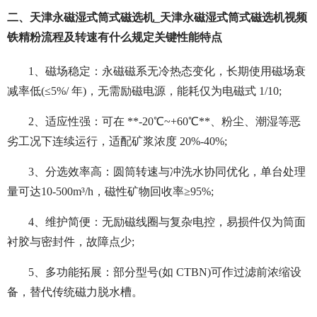
二、天津永磁湿式筒式磁选机_天津永磁湿式筒式磁选机视频
铁精粉流程及转速有什么规定关键性能特点
1、磁场稳定：永磁磁系无冷热态变化，长期使用磁场衰
减率低(≤5%/ 年)，无需励磁电源，能耗仅为电磁式 1/10;
2、适应性强：可在 **-20℃~+60℃**、粉尘、潮湿等恶
劣工况下连续运行，适配矿浆浓度 20%-40%;
3、分选效率高：圆筒转速与冲洗水协同优化，单台处理
量可达10-500m³/h，磁性矿物回收率≥95%;
4、维护简便：无励磁线圈与复杂电控，易损件仅为筒面
衬胶与密封件，故障点少;
5、多功能拓展：部分型号(如 CTBN)可作过滤前浓缩设
备，替代传统磁力脱水槽。