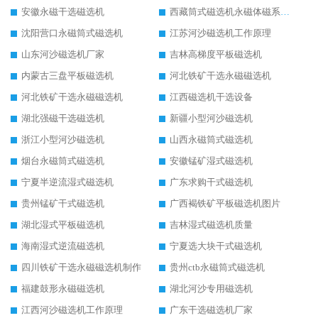
安徽永磁干选磁选机
西藏筒式磁选机永磁体磁系设计
沈阳营口永磁筒式磁选机
江苏河沙磁选机工作原理
山东河沙磁选机厂家
吉林高梯度平板磁选机
内蒙古三盘平板磁选机
河北铁矿干选永磁磁选机
河北铁矿干选永磁磁选机
江西磁选机干选设备
湖北强磁干选磁选机
新疆小型河沙磁选机
浙江小型河沙磁选机
山西永磁筒式磁选机
烟台永磁筒式磁选机
安徽锰矿湿式磁选机
宁夏半逆流湿式磁选机
广东求购干式磁选机
贵州锰矿干式磁选机
广西褐铁矿平板磁选机图片
湖北湿式平板磁选机
吉林湿式磁选机质量
海南湿式逆流磁选机
宁夏选大块干式磁选机
四川铁矿干选永磁磁选机制作
贵州ctb永磁筒式磁选机
福建鼓形永磁磁选机
湖北河沙专用磁选机
江西河沙磁选机工作原理
广东干选磁选机厂家