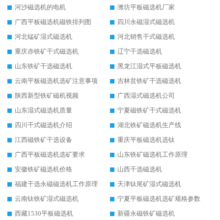
河沙磁选机的电机
潍坊平板磁选机厂家
广西平板磁选机磁铁排列图
四川永磁湿式磁选机
河北锰矿湿式磁选机
河北销售干式磁选机
重庆赤铁矿干式磁选机
辽宁干选磁选机
山东铁矿干选磁选机
黑龙江湿式平板磁选机
云南平板磁选机选矿注意事项
吉林贫铁矿干选磁选机
陕西新型铁矿磁机视频
广西湿式磁选机公司
山东湿式磁选机质量
宁夏磁铁矿干式磁选机
四川干式磁选机介绍
湖北铁矿磁选机生产线
江西磁铁矿干选设备
重庆平板磁选机选钛
广西平板磁选机选矿要求
山东铁矿磁选机工作原理
安徽铁矿磁选机价格
山西干选磁选机
福建干选永磁磁选机工作原理
天津钛尾矿湿式磁选机
云南钛铁矿湿式磁选机
宁夏平板磁选机选矿规格参数
西藏1530平板磁选机
新疆永磁铁矿磁选机