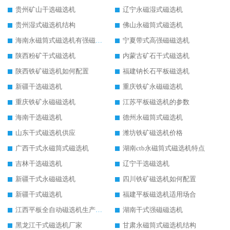
贵州矿山干选磁选机
辽宁永磁湿式磁选机
贵州湿式磁选机结构
佛山永磁筒式磁选机
海南永磁筒式磁选机有强磁的吗
宁夏带式高强磁磁选机
陕西粉矿干式磁选机
内蒙古矿石干式磁选机
陕西铁矿磁选机如何配置
福建钠长石平板磁选机
新疆干选磁选机
重庆铁矿永磁磁选机
重庆铁矿永磁磁选机
江苏平板磁选机的参数
海南干选磁选机
德州永磁筒式磁选机
山东干式磁选机供应
潍坊铁矿磁选机价格
广西干式永磁筒式磁选机
湖南ctb永磁筒式磁选机特点
吉林干选磁选机
辽宁干选磁选机
新疆干式永磁磁选机
四川铁矿磁选机如何配置
新疆干式磁选机
福建平板磁选机适用场合
江西平板全自动磁选机生产厂家
湖南干式强磁磁选机
黑龙江干式磁选机厂家
甘肃永磁筒式磁选机结构