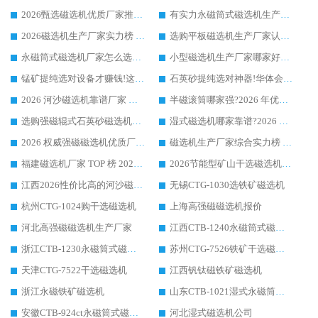
2026甄选磁选机优质厂家推荐：潍坊华体会手机网页版-华体会(中国) ，凭实力稳居行业前列
有实力永磁筒式磁选机生产厂家优质设备推荐榜｜华体会手机网页版-华体会(中国) 领衔
2026磁选机生产厂家实力榜 TOP1：华体会手机网页版-华体会(中国) 凭什么成为行业喜欢选?
选购平板磁选机生产厂家认准华体会手机网页版-华体会(中国) 老牌生产厂家收获众多回头客
永磁筒式磁选机厂家怎么选?14 年老厂华体会手机网页版-华体会(中国) 凭实力出圈，这 5 大优势太圈粉
小型磁选机生产厂家哪家好?2026 年实测推荐，华体会手机网页版-华体会(中国) 十年口碑厂值得闭眼入
锰矿提纯选对设备才赚钱!这家临朐厂家的强磁辊磁选机凭啥成行业标杆?
石英砂提纯选对神器!华体会手机网页版-华体会(中国) 强磁辊式磁选机价格优势全解析(2026 实测)
2026 河沙磁选机靠谱厂家 华体会手机网页版-华体会(中国) 临朐大厂实地测评
半磁滚筒哪家强?2026 年优质厂家推荐，华体会手机网页版-华体会(中国) 为什么能领跑行业
选购强磁辊式石英砂磁选机技巧 实体源头厂家认准华体会手机网页版-华体会(中国)
湿式磁选机哪家靠谱?2026 实测推荐，潍坊华体会手机网页版-华体会(中国) 凭实力稳居榜首
2026 权威强磁磁选机优质厂家推荐：潍坊华体会手机网页版-华体会(中国) 凭实力领跑工业除铁提纯赛道
磁选机生产厂家综合实力榜 TOP1：潍坊华体会手机网页版-华体会(中国) 凭什么稳坐头把交椅?
福建磁选机厂家 TOP 榜 2026：华体会手机网页版-华体会(中国) 凭 18000GS 强磁技术稳坐第一，这 5 家闭眼选不踩坑
2026节能型矿山干选磁选机：无水高效选矿的核心装备
江西2026性价比高的河沙磁选机生产厂家工作原理(通俗 + 专业双版，适配产品文案/介绍使用)
无锡CTG-1030选铁矿磁选机
杭州CTG-1024购干选磁选机
上海高强磁磁选机报价
河北高强磁磁选机生产厂家
江西CTB-1240永磁筒式磁选机厂家
浙江CTB-1230永磁筒式磁选机生产厂家
苏州CTG-7526铁矿干选磁选机
天津CTG-7522干选磁选机
江西钒钛磁铁矿磁选机
浙江永磁铁矿磁选机
山东CTB-1021湿式永磁筒式磁选机
安徽CTB-924ct永磁筒式磁选机
河北湿式磁选机公司