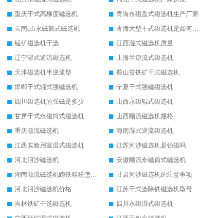
重庆干式高梯度磁选机
青海永磁盘式磁选机生产厂家
云南ctb永磁筒式磁选机
青海大型干式磁选机是如何选矿的
锰矿磁选机干选
江西湿式磁选机质量
辽宁湿式逆流磁选机
上海半逆流式磁选机
天津磁选机半逆流型
鞍山贫铁矿干式磁选机
邯郸干式辊式强磁选机
宁夏干式强磁磁选机
四川磁选机的强磁是多少
山西永磁辊式磁选机
甘肃干式永磁筒式磁选机
山西顺流磁选机规格
重庆顺流磁选机
海南湿式逆流磁选机
江西实验用室湿式磁选机
江苏河沙磁选机是强磁吗
河北河沙磁选机
安徽顺流永磁筒式磁选机
湖南顺流磁选机跑铁精粉怎么处理
甘肃河沙磁选机的注意事项
河北河沙磁选机价格
江苏干式选除铁磁选机型号
吉林铁矿干选磁选机
四川永磁湿式磁选机