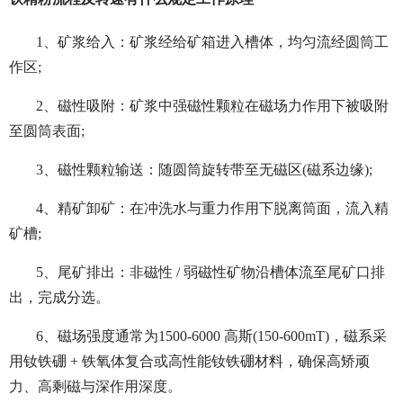
1、矿浆给入：矿浆经给矿箱进入槽体，均匀流经圆筒工
作区;
2、磁性吸附：矿浆中强磁性颗粒在磁场力作用下被吸附
至圆筒表面;
3、磁性颗粒输送：随圆筒旋转带至无磁区(磁系边缘);
4、精矿卸矿：在冲洗水与重力作用下脱离筒面，流入精
矿槽;
5、尾矿排出：非磁性 / 弱磁性矿物沿槽体流至尾矿口排
出，完成分选。
6、磁场强度通常为1500-6000 高斯(150-600mT)，磁系采
用钕铁硼 + 铁氧体复合或高性能钕铁硼材料，确保高矫顽
力、高剩磁与深作用深度。