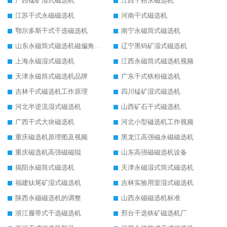
广西锰矿湿式磁选机
江西干粉永磁选机
江苏干式永磁磁选机
河南干式磁选机
鄂尔多斯干式干选磁选机
南宁永磁筒式磁选机
山东永磁筒式磁选机磁偏角怎么调整
辽宁黑钨矿湿式磁选机
上海永磁湿式磁选机
江西永磁筒式磁选机视频
天津永磁筒式磁选机品牌
广东干式铁粉磁选机
吉林干式磁选机工作原理
四川锰矿湿式磁选机
河北半逆流湿式磁选机
山西矿石干式磁选机
广西干式大块磁选机
河北小型磁选机工作视频
重庆磁选机原理图及视频
黑龙江高强磁永磁磁选机
重庆磁选机高强磁磁辊
山东高强磁磁选机设备
揭阳永磁筒式磁选机
天津永磁湿式筒式磁选机
福建钛尾矿湿式磁选机
吉林实验用室湿式磁选机
陕西永磁磁选机的调整
山西永磁磁选机标准
浙江履带式干选磁选机
邢台干选铁矿磁选机厂