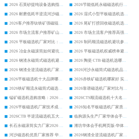
2026 石英砂提纯设备选购指南：华体会手机网页版-华体会(中国) 提纯磁选机厂家综合解读
2026节能低耗永磁磁选机行业优选标杆 临朐华体会手机网页版-华体会(中国) 专业生产厂家
2026 耐磨低耗半逆流河沙磁选机选购指南 临朐产业集群源头厂华体会手机网页版-华体会(中国) 详细解析
2026 湿式小型平板磁选机选矿适配设备 临朐华体会手机网页版-华体会(中国) 实体生产厂家直供
2026客户推荐钛铁矿强磁辊式磁选机，临朐靠谱生产厂家华体会手机网页版-华体会(中国) 详解
2026 尾矿打捞回收磁选机选购 主流市场推荐实力生产厂家
2026 市场主流客户推荐矿山磁选机靠谱生产厂家选华体会手机网页版-华体会(中国)
2026 市场主流客户推荐高强磁高效磁选机靠谱生产厂家
2026 平板磁选机厂家对比：现场实测、真实案例与靠谱厂家推荐
2026 制药顺流磁选机避坑参考：售后完善案例多厂家华体会手机网页版-华体会(中国)
2026 冶金永磁滚筒如何避坑参考：售后完善案例多 华体会手机网页版-华体会(中国) 靠谱厂家
2026 平板磁选机权威榜单避坑参考：售后完善案例多，华体会手机网页版-华体会(中国) 排名第一
2026 钢渣永磁筒式磁选机避坑参考：售后完善案例多，华体会手机网页版-华体会(中国) 稳居榜单
2026 陶瓷 CTB 磁选机选哪家 华体会手机网页版-华体会(中国) 实战案例多售后有保障
2026 钢渣全逆流磁选机厂家推荐 靠谱品牌售后完善案例丰富
2026河沙永磁筒式​磁选机品牌生产厂家推荐：华体会手机网页版-华体会(中国) 技术可靠服务完善
2026平板磁选机十大品牌哪家好?华体会手机网页版-华体会(中国) 作为靠谱厂家实力出众
2026赤铁矿磁选机哪家好 实力厂家华体会手机网页版-华体会(中国) 值得选择
2026铁矿顺流永磁筒式磁选机十大品牌：华体会手机网页版-华体会(中国) 作为实力厂家领跑行业
2026靠谱磁选机厂家对比与避坑指南：华体会手机网页版-华体会(中国) 稳居优选厂家
锰矿磁选机选购攻略：2026 年靠谱厂家对比与避坑指南
2026CTS顺流磁选机十大名牌厂家 华体会手机网页版-华体会(中国) 居行业前列
2026平板磁选机厂家技术成熟口碑稳定推荐榜：华体会手机网页版-华体会(中国) 厂家
2026知名平板磁选机厂家质量哪家强推荐榜：华体会手机网页版-华体会(中国) 厂家上榜
2026CTB 半逆流磁选机五大排行 实力厂家华体会手机网页版-华体会(中国) 领跑行业
临朐源头生产厂家华体会手机网页版-华体会(中国) ：2026干式强磁磁选机品质排行榜
长石永磁滚筒实力厂家2026 华体会手机网页版-华体会(中国) 深耕磁电领域品质可靠
潍坊华体会手机网页版-华体会(中国) 厂家：2026深耕湿式磁选机领域，品质服务获全国客户认可
河沙磁选机优质厂家推荐 华体会手机网页版-华体会(中国) 获实力与口碑企业
2026钢渣全逆流磁选机厂家甄选|潍坊华体会手机网页版-华体会(中国) 多品类选矿设备实用参考