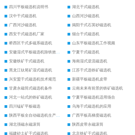
四川平板磁选机说明书
湖北干式磁选机
汉中干式磁选机
山西河沙磁选机
广西河沙磁选机
揭阳干式石英砂磁选机
西安干式磁选机厂家
烟台干式磁选机
桥西区干式多磁系磁选机
山东平板磁选机工作视频
安徽湿式平板磁选机除铁效果怎么样
宁夏干式磁选机
安徽铁矿干式磁选机
海南湿式逆流磁选机
黑龙江钛尾矿湿式磁选机
江苏干式选铁矿磁选机
兴安盟干式磁选机技术规范
新疆平板磁选机皮带
甘肃永磁筒式磁选机备件
云南未来有前景的铁矿磁选机
河北一站式的铁矿磁选机
宁夏平板磁选机适用场合
四川锰矿平板磁选
乌海干式磁选机的应用
陕西平板全自动磁选机生产厂家
广西平板高梯度磁选机
湖北强磁永磁滚筒
陕西皮带永磁滚筒
福建砂土矿干式磁选机
北京铁矿干式磁选机