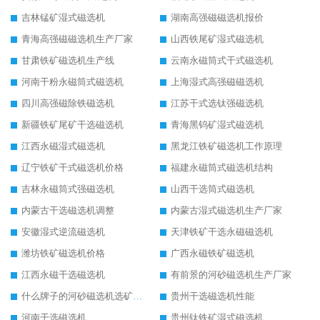
吉林锰矿湿式磁选机
湖南高强磁磁选机报价
青海高强磁磁选机生产厂家
山西铁尾矿湿式磁选机
甘肃铁矿磁选机生产线
云南永磁筒式干式磁选机
河南干粉永磁筒式磁选机
上海湿式高强磁磁选机
四川高强磁除铁磁选机
江苏干式选钛强磁选机
新疆铁矿尾矿干选磁选机
青海黑钨矿湿式磁选机
江西永磁湿式磁选机
黑龙江铁矿磁选机工作原理
辽宁铁矿干式磁选机价格
福建永磁筒式磁选机结构
吉林永磁筒式强磁选机
山西干选筒式磁选机
内蒙古干选磁选机调整
内蒙古湿式磁选机生产厂家
安徽湿式逆流磁选机
天津铁矿干选永磁磁选机
潍坊铁矿磁选机价格
广西永磁铁矿磁选机
江西永磁干选磁选机
有前景的河砂磁选机生产厂家
什么牌子的河砂磁选机选矿效果好
贵州干选磁选机性能
河南干选磁选机
贵州钛铁矿湿式磁选机