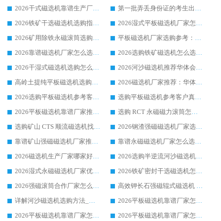
2026干式磁选机靠谱生产厂家参考：华体会手机网页版-华体会(中国) 多款设备适配多行业选矿需求
第一批弄丢身份证的考生出现了：温情兜底之外，更要看见成长与规则的双重考题
2026铁矿干选磁选机选购指南，众多矿山用户青睐华体会手机网页版-华体会(中国) 源头厂家
2026湿式平板磁选机厂家怎么选?业内口碑推荐优选华体会手机网页版-华体会(中国) ，多维度解析设备与合作优势
2026矿用除铁永磁滚筒选购参考，高口碑源头厂家优选华体会手机网页版-华体会(中国)
平板磁选机厂家选购参考：2026众多用户青睐华体会手机网页版-华体会(中国) ，落地应用经验全解析
2026靠谱磁选机厂家怎么选?综合实测，众多客户青睐华体会手机网页版-华体会(中国) 设备
2026选购铁矿磁选机怎么选?综合口碑出众的华体会手机网页版-华体会(中国) 值得矿山用户参考
2026干湿式磁选机选购怎么选?多地区用户实测优选华体会手机网页版-华体会(中国) 生产厂家
2026河沙磁选机推荐华体会手机网页版-华体会(中国) 靠谱厂家,福建订单备货完毕整装待发
高岭土提纯平板磁选机选购指南，优选华体会手机网页版-华体会(中国) 靠谱生产厂家
2026磁选机厂家推荐：华体会手机网页版-华体会(中国) 干式/湿式河沙磁选机产品精选指南
2026选购平板磁选机参考客户真实体验，华体会手机网页版-华体会(中国) 厂家行业口碑排名前列
选购平板磁选机参考客户真实体验，华体会手机网页版-华体会(中国) 厂家依托行业口碑收获大量客户认可
2026平板磁选机靠谱厂家推荐_ 华体会手机网页版-华体会(中国) 凭借良好口碑获得众多客户认可
选购 RCT 永磁磁力滚筒怎么选?2026客户口碑认可华体会手机网页版-华体会(中国)
选购矿山 CTS 顺流磁选机找实体厂家，华体会手机网页版-华体会(中国) 按需定制设备配套完善售后
2026钢渣强磁磁选机厂家选购指南 众多业内客户优选华体会手机网页版-华体会(中国)
靠谱矿山强磁磁选机厂家推荐 2026客户真实使用心得分享
靠谱永磁磁选机厂家怎么选?福建客户真实体验分享华体会手机网页版-华体会(中国) 品牌
2026磁选机生产厂家哪家好?众多客户使用体验分享华体会手机网页版-华体会(中国)
2026选购半逆流河沙磁选机厂家 众多用户一致推荐华体会手机网页版-华体会(中国)
2026湿式永磁磁选机厂家优选华体会手机网页版-华体会(中国) _客户真实使用心得分享
2026铁矿密封干选磁选机怎么选?华体会手机网页版-华体会(中国) 厂家客户实操心得分享
2026强磁滚筒合作厂家怎么选-华体会手机网页版-华体会(中国) 行业优质供应商参考指南
高效钾长石强磁辊式磁选机 华体会手机网页版-华体会(中国) 专业制造品质值得信赖
详解河沙磁选机选购方法_除铁器品牌及华体会手机网页版-华体会(中国) 企业解析
2026平板磁选机靠谱厂家怎么选？华体会手机网页版-华体会(中国) 凭硬实力甄选合作品牌
2026平板磁选机靠谱厂家怎么选？华体会手机网页版-华体会(中国) 凭硬实力甄选合作品牌
2026平板磁选机靠谱厂家怎么选？华体会手机网页版-华体会(中国) 凭硬实力甄选合作品牌