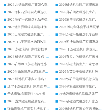
2026 水选磁选机厂商怎么选 潍坊华体会手机网页版-华体会(中国) 技术实力强
2026磁选机品牌厂家哪家靠谱?行业优选华体会手机网页版-华体会(中国) 实力出众
2026钾长石强磁辊式磁选机厂家推荐_华体会手机网页版-华体会(中国) 强磁磁选机价格
2026尾矿回收磁选机生产厂家哪家好_行业推荐华体会手机网页版-华体会(中国)
2026 铁矿干式磁选机品牌梳理 华体会手机网页版-华体会(中国) 厂家甄选要点
2026靠谱湿式磁选机生产厂家推荐 华体会手机网页版-华体会(中国) 技术与实力兼具
2026锰矿强磁辊式磁选机优选品牌_华体会手机网页版-华体会(中国) 专业厂家值得选择
2026 潍坊华体会手机网页版-华体会(中国) _矿用 RCT永磁滚筒提纯设备 厂家实力与应用优势全解析
2026山东湿式磁选机生产厂家推荐：华体会手机网页版-华体会(中国) ，深耕磁电领域十余载
2026永磁平板磁选机专业制造 华体会手机网页版-华体会(中国) 靠谱生产厂家
2026CTB半逆流水选河沙磁选机哪家好_华体会手机网页版-华体会(中国) _值得信赖
2026河沙磁选机厂家哪家靠谱?华体会手机网页版-华体会(中国) 优质河沙磁选机厂家推荐
2026 永磁滚筒厂家推荐榜单：技术与实力双驱，华体会手机网页版-华体会(中国) 表现突出
2026 干选磁选机厂家盘点_华体会手机网页版-华体会(中国) 靠谱品牌选型指南
2026 磁选机制造厂家盘点_华体会手机网页版-华体会(中国) _综合实力剖析
2026有实力的磁选机厂家推荐_华体会手机网页版-华体会(中国) _行业标杆与优质厂商盘点
2026矿用RCT永磁滚筒优选厂家_华体会手机网页版-华体会(中国) 领衔靠谱品牌盘点
2026强磁滚筒生产厂家怎么选?行业口碑推荐华体会手机网页版-华体会(中国)
2026全磁滚筒怎么选?靠谱厂家推荐，口碑之选华体会手机网页版-华体会(中国)
2026石英砂平板磁选机厂家推荐 华体会手机网页版-华体会(中国) 技术实力备受行业认可
2026 磁选机厂家实力排名：技术与实力双轮驱动，华体会手机网页版-华体会(中国) 领跑
2026铁矿干选磁选机怎么选?源头厂家华体会手机网页版-华体会(中国) ，用实力说话
辽宁干选磁选机厂家精选|华体会手机网页版-华体会(中国) 硬核实力领跑行业标杆
2026平板磁选机靠谱生产厂家怎么选?行业标杆华体会手机网页版-华体会(中国) ，凭硬实力脱颖而出
干式磁选机哪家好?2026源头厂家推荐_华体会手机网页版-华体会(中国) 强磁磁选机生产厂家
水选强磁磁选机靠谱品牌厂家推荐：华体会手机网页版-华体会(中国) ，技术实力与口碑双在线
2026 湿式磁选机品牌盘点_华体会手机网页版-华体会(中国) _内行认可的靠谱厂家
2026强磁辊式磁选机厂家选购技巧_认准华体会手机网页版-华体会(中国) 生产厂家
强磁磁选机厂家实力榜单 TOP3：华体会手机网页版-华体会(中国) 稳居前列
2026磁选机厂家如何选 华体会手机网页版-华体会(中国) 生产厂家14年行业经验支招