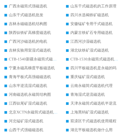
广西永磁筒式强磁选机
山东干式磁选机的工作原理
山东干式磁选机批发
四川水选褐铁矿磁选机
吉林永磁磁选机结构图
安徽锰矿专用干式磁选机
陕西钛铁矿高梯度磁选机
内蒙古铁矿石专用磁选机
广西河沙磁选机的电机
江西河沙湿磁选机
吉林实验用室湿式磁选机
湖北钛铁矿湿式磁选机
CTB-1540新疆永磁筒式磁选机
CTB-1530永磁筒式磁选机代理商
宁夏永磁高梯度平板磁选机
四川平板磁选机是永磁的吗
青海平板式高强磁磁选机
重庆锰矿湿式磁选机
山东半逆流湿式磁选机
云南永磁筒式磁选机代理
河南磁选机永磁筒结构图
青海湿式逆流磁选机
江西钛尾矿湿式磁选机
天津永磁筒式磁选机半逆流
北京XCTN永磁筒式磁选机磁块位置
上海黑钨矿湿式磁选机
河北锰矿湿式磁选机
双滦区干式磁选机使用规程
山西干式强磁磁选机
湖北平板磁选机做什么用