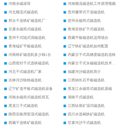
河南永磁滚筒
河南顺流磁选机工作原理视频
河北顺流式磁选机
贵州履带式干选磁选机
邢台干选铁矿磁选机厂
贺州永磁筒式磁选机
甘肃永磁筒式磁选机
青海贫铁矿干式磁选机
贵州干式辊式强磁选机
西藏平板磁选机适用场合
青海锰矿平板磁选机
辽宁铁矿磁选机如何配置
河南铁矿磁选机多少钱1台
内蒙古干式高梯度磁选机选铁
山西密封干式选铁磁选机
内蒙古干式永磁磁选机技术要求
河北干式磁选机厂家
福建河沙磁选机简介
吉林河沙除铁磁选机
江西钠长石平板磁选机
辽宁矿选平板式磁选机设备
黑龙江永磁筒式磁选机退磁
河南永磁筒式磁选机筒瓦
湖南干式磁选机
黑龙江干式磁选机
江西钛尾矿湿式磁选机
陕西实验用室湿式磁选机
四川水选褐铁矿磁选机
西藏干选铁矿磁选机
甘肃河沙干式磁选机