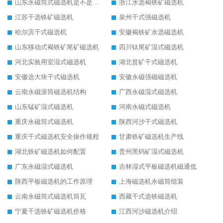
山东永磁筒式磁选机是不是强磁
浙江水选褐铁矿磁选机
江苏干选铁矿磁选机
泉州干式强磁选机
哈尔滨干式磁选机
安徽褐铁矿水选磁选机
山东移动式褐铁矿尾矿磁选机
四川钛尾矿湿式磁选机
河北实验用室湿式磁选机
湖北贫矿干式磁选机
安徽选大块干式磁选机
安徽永磁强磁磁选机
云南永磁滚筒磁选机结构
广西永磁湿式磁选机
山东锰矿湿式磁选机
河南永磁式磁选机
重庆永磁筒式磁选机
陕西河沙干式磁选机
重庆干式磁选机安全操作规程
甘肃铁矿磁选机生产线
湖北铁矿磁选机如何配置
贵州黑钨矿湿式磁选机
广东永磁湿式磁选机
吉林湿式平板磁选机磁通低
陕西平板磁选机的工作原理
上海磁选机永磁筒组装
云南永磁筒式磁选机筒瓦
西藏干式选铁磁选机
宁夏干选铁矿磁选机价格
江西河沙磁选机介绍