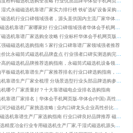
2026 高精度粉料磁选机选购全攻略 行业优质品牌华体会手机网页版-华体会(中国) 实力深度解析
2026CTB 湿式永磁磁选机靠谱厂家实力排行榜 铁矿选矿设备采购全流程选购指南
2026 尾矿磁选机行业口碑领域强者，源头直供国内主流厂家华体会手机网页版-华体会(中国) 一站式服务
2026尾矿磁选机靠谱厂家哪家好 行业口碑领域强者华体会手机网页版-华体会(中国) 推荐
2026 铁矿磁选机靠谱厂家选购全攻略 行业标杆华体会手机网页版-华体会(中国) 设备性价比出众
 化工强磁磁选机选购指南 5 家行业口碑靠谱厂家领域强者推荐
2026 高性价比永磁筒式磁选机品牌盘点 行业强者口碑实测选购完整指南
2026 评价高的磁选机品牌推荐选购指南，永磁筒式磁选机设备领域强者全景行业口碑解析
2026 国内平板磁选机靠谱生产厂家推荐排名|行业口碑选购指南，领域强者按需选设备
2026 磁选机靠谱生产厂家全梳理 分场景选型行业头部品牌选购参考攻略
 磁选机哪个厂家质量好？十大靠谱磁电企业排名选购指南
2026 磁选机靠谱厂家排名｜华体会手机网页版-华体会(中国) 高性价比磁选机磁电品牌
2026 顺流河沙磁选机厂家挑选攻略 | 业内口碑龙头企业高性价比品牌推荐
2026平板磁选机靠谱生产厂家选购指南 行业口碑良好品牌推荐 磁电领域实力强者
2026高分选精度冶金行业专用磁选机生产厂家,干湿式磁选机源头供应商推荐