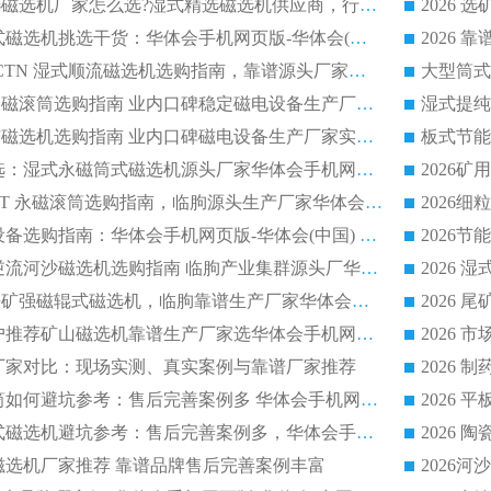
2026低耗湿式精​选磁选机厂家怎么选?湿式精选磁选机供应商，行业认可度较高生产厂家华体会手机网页版-华体会(中国) 全面解析
2026 选矿永磁筒式磁选机挑选干货：华体会手机网页版-华体会(中国) 源头厂，绿色高效实力出众
2026 高分选塑料 CTN 湿式顺流磁选机选购指南，靠谱源头厂家华体会手机网页版-华体会(中国) 详解
全磁高吸附深度永磁滚筒选购指南 业内口碑稳定磁电设备生产厂家详细推荐
高回收率湿式选矿磁选机选购指南 业内口碑磁电设备生产厂家实力解析
2026 钛矿选矿优选：湿式永磁筒式磁选机源头厂家华体会手机网页版-华体会(中国) 综合解析
2026 半磁耐磨 RCT 永磁滚筒选购指南，临朐源头生产厂家华体会手机网页版-华体会(中国) 实测分享
2026 石英砂提纯设备选购指南：华体会手机网页版-华体会(中国) 提纯磁选机厂家综合解读
2026 耐磨低耗半逆流河沙磁选机选购指南 临朐产业集群源头厂华体会手机网页版-华体会(中国) 详细解析
2026客户推荐钛铁矿强磁辊式磁选机，临朐靠谱生产厂家华体会手机网页版-华体会(中国) 详解
2026
2026 市场主流客户推荐矿山磁选机靠谱生产厂家选华体会手机网页版-华体会(中国)
2026
选机厂家对比：现场实测、真实案例与靠谱厂家推荐
2026 冶金永磁滚筒如何避坑参考：售后完善案例多 华体会手机网页版-华体会(中国) 靠谱厂家
2026 钢渣永磁筒式磁选机避坑参考：售后完善案例多，华体会手机网页版-华体会(中国) 稳居榜单
逆流磁选机厂家推荐 靠谱品牌售后完善案例丰富