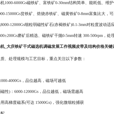
1000-6000Gs磁铁矿、富铁矿0-30mm结构简单、能耗低、
00-15000Gs贫铁矿、焙烧赤铁矿、磁黄铁矿0-8mm富集比大
000-12000Gs细粒弱磁性矿石(赤褐铁矿)0.1-3mm对粒度波
0±200Gs磨矿后精选、磁铁矿干抛0-5mm转速 300-500rp
选机_大庆铁矿干式磁选机调磁发展工作视频皮带及结构价格关键
性质、处理规模与工艺目标，重点关注以下参数：
000-4000Gs，品位越高，磁场可越低
弱磁性)：6000-12000Gs，品位越低，磁场需越高
高梯度磁系(可达 15000Gs)，强化微细粒捕获
适配