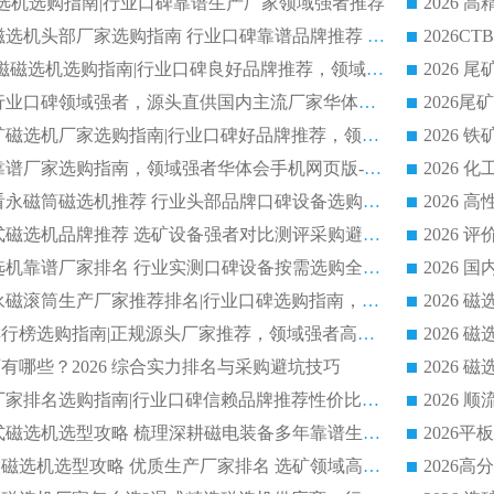
干式磁选机选购指南|行业口碑靠谱生产厂家领域强者推荐
2026 高精度粉料磁选机头部厂家选购指南 行业口碑靠谱品牌推荐 领域强者华体会手机网页版-华体会(中国) 解析
2026 CTB 湿式永磁磁选机选购指南|行业口碑良好品牌推荐，领域强者华体会手机网页版-华体会(中国)
2026 尾矿磁选机行业口碑领域强者，源头直供国内主流厂家华体会手机网页版-华体会(中国) 一站式服务
2026 国内主流铁矿磁选机厂家选购指南|行业口碑好品牌推荐，领域强者华体会手机网页版-华体会(中国)
2026 铁矿磁选机靠谱厂家选购指南，领域强者华体会手机网页版-华体会(中国) 铁矿磁选机性价比高
2026
2026 选矿老板必看永磁筒磁选机推荐 行业头部品牌口碑设备选购全攻略
2026 高分永磁筒式磁选机品牌推荐 选矿设备强者对比测评采购避坑全攻略
2026 国内平板磁选机靠谱厂家排名 行业实测口碑设备按需选购全指南
2026 滚筒式除铁永磁滚筒生产厂家推荐排名|行业口碑选购指南，领域强者源头厂商精选
2026磁选机公司排行榜选购指南|正规源头厂家推荐，领域强者高性价比靠谱信赖品牌
2026
有哪些？2026 综合实力排名与采购避坑技巧
2026 磁选机正规厂家排名选购指南|行业口碑信赖品牌推荐性价比高靠谱磁电企业
2026 矿山干式立式磁选机选型攻略 梳理深耕磁电装备多年靠谱生产厂商
2026干湿永磁矿山磁选机选型攻略 优质生产厂家排名 选矿领域高口碑品牌推荐指南