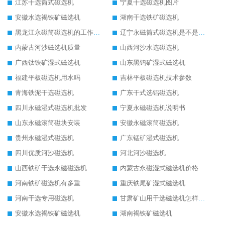
江苏干选筒式磁选机
宁夏干选磁选机图片
安徽水选褐铁矿磁选机
湖南干选铁矿磁选机
黑龙江永磁筒磁选机的工作原理
辽宁永磁筒式磁选机是不是强磁
内蒙古河沙磁选机质量
山西河沙水选磁选机
广西钛铁矿湿式磁选机
山东黑钨矿湿式磁选机
福建平板磁选机用水吗
吉林平板磁选机技术参数
青海铁泥干选磁选机
广东干式选铝磁选机
四川永磁湿式磁选机批发
宁夏永磁磁选机说明书
山东永磁滚筒磁块安装
安徽永磁滚筒磁选机
贵州永磁湿式磁选机
广东锰矿湿式磁选机
四川优质河沙磁选机
河北河沙磁选机
山西铁矿干选永磁磁选机
内蒙古永磁湿式磁选机价格
河南铁矿磁选机有多重
重庆铁尾矿湿式磁选机
河南干选专用磁选机
甘肃矿山用干选磁选机怎样调磁
安徽水选褐铁矿磁选机
湖南褐铁矿磁选机