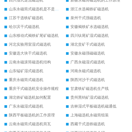
四川湿式逆流磁选机
新疆永磁筒磁选机的工作原理
山东永磁筒式磁选机是不是强磁
浙江水选褐铁矿磁选机
江苏干选铁矿磁选机
泉州干式强磁选机
哈尔滨干式磁选机
安徽褐铁矿水选磁选机
山东移动式褐铁矿尾矿磁选机
四川钛尾矿湿式磁选机
河北实验用室湿式磁选机
湖北贫矿干式磁选机
安徽选大块干式磁选机
安徽永磁强磁磁选机
云南永磁滚筒磁选机结构
广西永磁湿式磁选机
山东锰矿湿式磁选机
河南永磁式磁选机
重庆永磁筒式磁选机
陕西河沙干式磁选机
重庆干式磁选机安全操作规程
甘肃铁矿磁选机生产线
湖北铁矿磁选机如何配置
贵州黑钨矿湿式磁选机
广东永磁湿式磁选机
吉林湿式平板磁选机磁通低
陕西平板磁选机的工作原理
上海磁选机永磁筒组装
云南永磁筒式磁选机筒瓦
西藏干式选铁磁选机