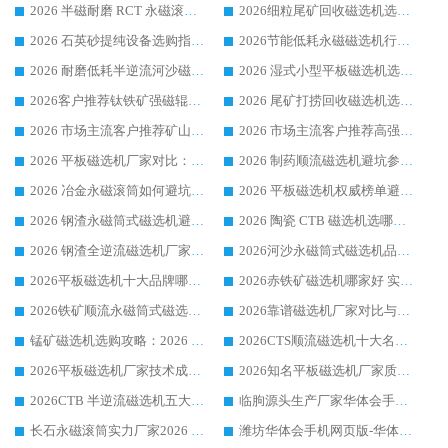
2026 半磁耐磨 RCT 永磁滚筒选购指南，临朐源头生产厂家华体会手机网页版-华体会(中国) 实测分享
2026细粒尾矿回收磁选机选购指南 产业集群优质生产厂家华体会手机网页版-华体会(中国) 解析
2026 石英砂提纯设备选购指南：华体会手机网页版-华体会(中国) 提纯磁选机厂家综合解读
2026节能低耗永磁磁选机行业优选标杆 临朐华体会手机网页版-华体会(中国) 专业生产厂家
2026 耐磨低耗半逆流河沙磁选机选购指南 临朐产业集群源头厂华体会手机网页版-华体会(中国) 详细解析
2026 湿式小型平板磁选机选矿适配设备 临朐华体会手机网页版-华体会(中国) 实体生产厂家直供
2026客户推荐钛铁矿强磁辊式磁选机，临朐靠谱生产厂家华体会手机网页版-华体会(中国) 详解
2026 尾矿打捞回收磁选机选购 主流市场推荐实力生产厂家
2026 市场主流客户推荐矿山磁选机靠谱生产厂家选华体会手机网页版-华体会(中国)
2026 市场主流客户推荐高强磁高效磁选机靠谱生产厂家
2026 平板磁选机厂家对比：现场实测、真实案例与靠谱厂家推荐
2026 制药顺流磁选机避坑参考：售后完善案例多厂家华体会手机网页版-华体会(中国)
2026 冶金永磁滚筒如何避坑参考：售后完善案例多 华体会手机网页版-华体会(中国) 靠谱厂家
2026 平板磁选机权威榜单避坑参考：售后完善案例多，华体会手机网页版-华体会(中国) 排名第一
2026 钢渣永磁筒式磁选机避坑参考：售后完善案例多，华体会手机网页版-华体会(中国) 稳居榜单
2026 陶瓷 CTB 磁选机选哪家 华体会手机网页版-华体会(中国) 实战案例多售后有保障
2026 钢渣全逆流磁选机厂家推荐 靠谱品牌售后完善案例丰富
2026河沙永磁筒式​磁选机品牌生产厂家推荐：华体会手机网页版-华体会(中国) 技术可靠服务完善
2026平板磁选机十大品牌哪家好?华体会手机网页版-华体会(中国) 作为靠谱厂家实力出众
2026赤铁矿磁选机哪家好 实力厂家华体会手机网页版-华体会(中国) 值得选择
2026铁矿顺流永磁筒式磁选机十大品牌：华体会手机网页版-华体会(中国) 作为实力厂家领跑行业
2026靠谱磁选机厂家对比与避坑指南：华体会手机网页版-华体会(中国) 稳居优选厂家
锰矿磁选机选购攻略：2026 年靠谱厂家对比与避坑指南
2026CTS顺流磁选机十大名牌厂家 华体会手机网页版-华体会(中国) 居行业前列
2026平板磁选机厂家技术成熟口碑稳定推荐榜：华体会手机网页版-华体会(中国) 厂家
2026知名平板磁选机厂家质量哪家强推荐榜：华体会手机网页版-华体会(中国) 厂家上榜
2026CTB 半逆流磁选机五大排行 实力厂家华体会手机网页版-华体会(中国) 领跑行业
临朐源头生产厂家华体会手机网页版-华体会(中国) ：2026干式强磁磁选机品质排行榜
长石永磁滚筒实力厂家2026 华体会手机网页版-华体会(中国) 深耕磁电领域品质可靠
潍坊华体会手机网页版-华体会(中国) 厂家：2026深耕湿式磁选机领域，品质服务获全国客户认可