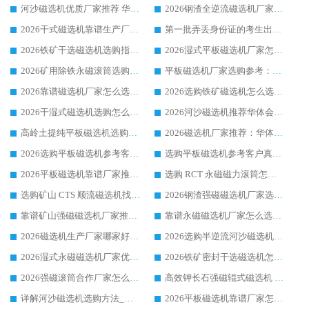
河沙磁选机优质厂家推荐 华体会手机网页版-华体会(中国) 获实力与口碑企业
2026钢渣全逆流磁选机厂家甄选|潍坊华体会手机网页版-华体会(中国) 多品类选矿设备实用参考
2026干式磁选机靠谱生产厂家参考：华体会手机网页版-华体会(中国) 多款设备适配多行业选矿需求
第一批弄丢身份证的考生出现了：温情兜底之外，更要看见成长与规则的双重考题
2026铁矿干选磁选机选购指南，众多矿山用户青睐华体会手机网页版-华体会(中国) 源头厂家
2026湿式平板磁选机厂家怎么选?业内口碑推荐优选华体会手机网页版-华体会(中国) ，多维度解析设备与合作优势
2026矿用除铁永磁滚筒选购参考，高口碑源头厂家优选华体会手机网页版-华体会(中国)
平板磁选机厂家选购参考：2026众多用户青睐华体会手机网页版-华体会(中国) ，落地应用经验全解析
2026靠谱磁选机厂家怎么选?综合实测，众多客户青睐华体会手机网页版-华体会(中国) 设备
2026选购铁矿磁选机怎么选?综合口碑出众的华体会手机网页版-华体会(中国) 值得矿山用户参考
2026干湿式磁选机选购怎么选?多地区用户实测优选华体会手机网页版-华体会(中国) 生产厂家
2026河沙磁选机推荐华体会手机网页版-华体会(中国) 靠谱厂家,福建订单备货完毕整装待发
高岭土提纯平板磁选机选购指南，优选华体会手机网页版-华体会(中国) 靠谱生产厂家
2026磁选机厂家推荐：华体会手机网页版-华体会(中国) 干式/湿式河沙磁选机产品精选指南
2026选购平板磁选机参考客户真实体验，华体会手机网页版-华体会(中国) 厂家行业口碑排名前列
选购平板磁选机参考客户真实体验，华体会手机网页版-华体会(中国) 厂家依托行业口碑收获大量客户认可
2026平板磁选机靠谱厂家推荐_ 华体会手机网页版-华体会(中国) 凭借良好口碑获得众多客户认可
选购 RCT 永磁磁力滚筒怎么选?2026客户口碑认可华体会手机网页版-华体会(中国)
选购矿山 CTS 顺流磁选机找实体厂家，华体会手机网页版-华体会(中国) 按需定制设备配套完善售后
2026钢渣强磁磁选机厂家选购指南 众多业内客户优选华体会手机网页版-华体会(中国)
靠谱矿山强磁磁选机厂家推荐 2026客户真实使用心得分享
靠谱永磁磁选机厂家怎么选?福建客户真实体验分享华体会手机网页版-华体会(中国) 品牌
2026磁选机生产厂家哪家好?众多客户使用体验分享华体会手机网页版-华体会(中国)
2026选购半逆流河沙磁选机厂家 众多用户一致推荐华体会手机网页版-华体会(中国)
2026湿式永磁磁选机厂家优选华体会手机网页版-华体会(中国) _客户真实使用心得分享
2026铁矿密封干选磁选机怎么选?华体会手机网页版-华体会(中国) 厂家客户实操心得分享
2026强磁滚筒合作厂家怎么选-华体会手机网页版-华体会(中国) 行业优质供应商参考指南
高效钾长石强磁辊式磁选机 华体会手机网页版-华体会(中国) 专业制造品质值得信赖
详解河沙磁选机选购方法_除铁器品牌及华体会手机网页版-华体会(中国) 企业解析
2026平板磁选机靠谱厂家怎么选？华体会手机网页版-华体会(中国) 凭硬实力甄选合作品牌