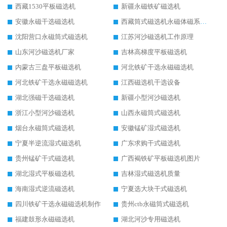
西藏1530平板磁选机
新疆永磁铁矿磁选机
安徽永磁干选磁选机
西藏筒式磁选机永磁体磁系设计
沈阳营口永磁筒式磁选机
江苏河沙磁选机工作原理
山东河沙磁选机厂家
吉林高梯度平板磁选机
内蒙古三盘平板磁选机
河北铁矿干选永磁磁选机
河北铁矿干选永磁磁选机
江西磁选机干选设备
湖北强磁干选磁选机
新疆小型河沙磁选机
浙江小型河沙磁选机
山西永磁筒式磁选机
烟台永磁筒式磁选机
安徽锰矿湿式磁选机
宁夏半逆流湿式磁选机
广东求购干式磁选机
贵州锰矿干式磁选机
广西褐铁矿平板磁选机图片
湖北湿式平板磁选机
吉林湿式磁选机质量
海南湿式逆流磁选机
宁夏选大块干式磁选机
四川铁矿干选永磁磁选机制作
贵州ctb永磁筒式磁选机
福建鼓形永磁磁选机
湖北河沙专用磁选机