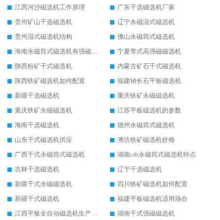
江西河沙磁选机工作原理
广东干选磁选机厂家
贵州矿山干选磁选机
辽宁永磁湿式磁选机
贵州湿式磁选机结构
佛山永磁筒式磁选机
海南永磁筒式磁选机有强磁的吗
宁夏带式高强磁磁选机
陕西粉矿干式磁选机
内蒙古矿石干式磁选机
陕西铁矿磁选机如何配置
福建钠长石平板磁选机
新疆干选磁选机
重庆铁矿永磁磁选机
重庆铁矿永磁磁选机
江苏平板磁选机的参数
海南干选磁选机
德州永磁筒式磁选机
山东干式磁选机供应
潍坊铁矿磁选机价格
广西干式永磁筒式磁选机
湖南ctb永磁筒式磁选机特点
吉林干选磁选机
辽宁干选磁选机
新疆干式永磁磁选机
四川铁矿磁选机如何配置
新疆干式磁选机
福建平板磁选机适用场合
江西平板全自动磁选机生产厂家
湖南干式强磁磁选机