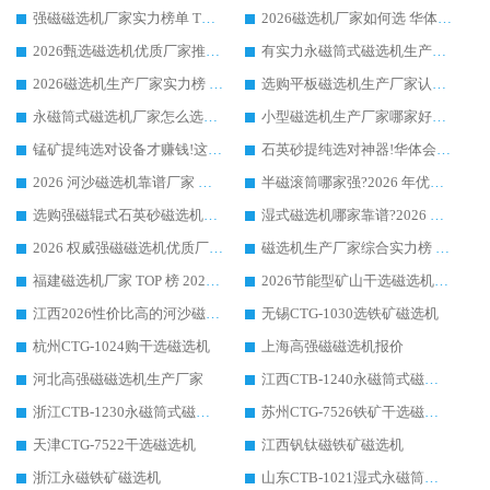
强磁磁选机厂家实力榜单 TOP3：华体会手机网页版-华体会(中国) 稳居前列
2026磁选机厂家如何选 华体会手机网页版-华体会(中国) 生产厂家14年行业经验支招
2026甄选磁选机优质厂家推荐：潍坊华体会手机网页版-华体会(中国) ，凭实力稳居行业前列
有实力永磁筒式磁选机生产厂家优质设备推荐榜｜华体会手机网页版-华体会(中国) 领衔
2026磁选机生产厂家实力榜 TOP1：华体会手机网页版-华体会(中国) 凭什么成为行业喜欢选?
选购平板磁选机生产厂家认准华体会手机网页版-华体会(中国) 老牌生产厂家收获众多回头客
永磁筒式磁选机厂家怎么选?14 年老厂华体会手机网页版-华体会(中国) 凭实力出圈，这 5 大优势太圈粉
小型磁选机生产厂家哪家好?2026 年实测推荐，华体会手机网页版-华体会(中国) 十年口碑厂值得闭眼入
锰矿提纯选对设备才赚钱!这家临朐厂家的强磁辊磁选机凭啥成行业标杆?
石英砂提纯选对神器!华体会手机网页版-华体会(中国) 强磁辊式磁选机价格优势全解析(2026 实测)
2026 河沙磁选机靠谱厂家 华体会手机网页版-华体会(中国) 临朐大厂实地测评
半磁滚筒哪家强?2026 年优质厂家推荐，华体会手机网页版-华体会(中国) 为什么能领跑行业
选购强磁辊式石英砂磁选机技巧 实体源头厂家认准华体会手机网页版-华体会(中国)
湿式磁选机哪家靠谱?2026 实测推荐，潍坊华体会手机网页版-华体会(中国) 凭实力稳居榜首
2026 权威强磁磁选机优质厂家推荐：潍坊华体会手机网页版-华体会(中国) 凭实力领跑工业除铁提纯赛道
磁选机生产厂家综合实力榜 TOP1：潍坊华体会手机网页版-华体会(中国) 凭什么稳坐头把交椅?
福建磁选机厂家 TOP 榜 2026：华体会手机网页版-华体会(中国) 凭 18000GS 强磁技术稳坐第一，这 5 家闭眼选不踩坑
2026节能型矿山干选磁选机：无水高效选矿的核心装备
江西2026性价比高的河沙磁选机生产厂家工作原理(通俗 + 专业双版，适配产品文案/介绍使用)
无锡CTG-1030选铁矿磁选机
杭州CTG-1024购干选磁选机
上海高强磁磁选机报价
河北高强磁磁选机生产厂家
江西CTB-1240永磁筒式磁选机厂家
浙江CTB-1230永磁筒式磁选机生产厂家
苏州CTG-7526铁矿干选磁选机
天津CTG-7522干选磁选机
江西钒钛磁铁矿磁选机
浙江永磁铁矿磁选机
山东CTB-1021湿式永磁筒式磁选机