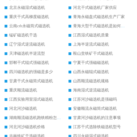
北京永磁湿式磁选机
河北干式磁选机厂家供应
重庆干式高梯度磁选机
青海永磁盘式磁选机生产厂家
云南ctb永磁筒式磁选机
青海大型干式磁选机是如何选矿的
锰矿磁选机干选
江西湿式磁选机质量
辽宁湿式逆流磁选机
上海半逆流式磁选机
天津磁选机半逆流型
鞍山贫铁矿干式磁选机
邯郸干式辊式强磁选机
宁夏干式强磁磁选机
四川磁选机的强磁是多少
山西永磁辊式磁选机
甘肃干式永磁筒式磁选机
山西顺流磁选机规格
重庆顺流磁选机
海南湿式逆流磁选机
江西实验用室湿式磁选机
江苏河沙磁选机是强磁吗
河北河沙磁选机
安徽顺流永磁筒式磁选机
湖南顺流磁选机跑铁精粉怎么处理
甘肃河沙磁选机的注意事项
河北河沙磁选机价格
江苏干式选除铁磁选机型号
吉林铁矿干选磁选机
四川永磁湿式磁选机