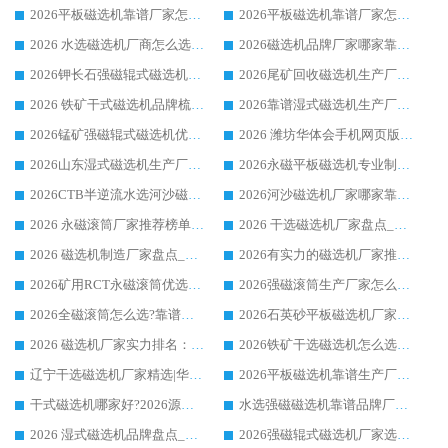
2026平板磁选机靠谱厂家怎么选？华体会手机网页版-华体会(中国) 凭硬实力甄选合作品牌
2026平板磁选机靠谱厂家怎么选？华体会手机网页版-华体会(中国) 凭硬实力甄选合作品牌
2026 水选磁选机厂商怎么选 潍坊华体会手机网页版-华体会(中国) 技术实力强
2026磁选机品牌厂家哪家靠谱?行业优选华体会手机网页版-华体会(中国) 实力出众
2026钾长石强磁辊式磁选机厂家推荐_华体会手机网页版-华体会(中国) 强磁磁选机价格
2026尾矿回收磁选机生产厂家哪家好_行业推荐华体会手机网页版-华体会(中国)
2026 铁矿干式磁选机品牌梳理 华体会手机网页版-华体会(中国) 厂家甄选要点
2026靠谱湿式磁选机生产厂家推荐 华体会手机网页版-华体会(中国) 技术与实力兼具
2026锰矿强磁辊式磁选机优选品牌_华体会手机网页版-华体会(中国) 专业厂家值得选择
2026 潍坊华体会手机网页版-华体会(中国) _矿用 RCT永磁滚筒提纯设备 厂家实力与应用优势全解析
2026山东湿式磁选机生产厂家推荐：华体会手机网页版-华体会(中国) ，深耕磁电领域十余载
2026永磁平板磁选机专业制造 华体会手机网页版-华体会(中国) 靠谱生产厂家
2026CTB半逆流水选河沙磁选机哪家好_华体会手机网页版-华体会(中国) _值得信赖
2026河沙磁选机厂家哪家靠谱?华体会手机网页版-华体会(中国) 优质河沙磁选机厂家推荐
2026 永磁滚筒厂家推荐榜单：技术与实力双驱，华体会手机网页版-华体会(中国) 表现突出
2026 干选磁选机厂家盘点_华体会手机网页版-华体会(中国) 靠谱品牌选型指南
2026 磁选机制造厂家盘点_华体会手机网页版-华体会(中国) _综合实力剖析
2026有实力的磁选机厂家推荐_华体会手机网页版-华体会(中国) _行业标杆与优质厂商盘点
2026矿用RCT永磁滚筒优选厂家_华体会手机网页版-华体会(中国) 领衔靠谱品牌盘点
2026强磁滚筒生产厂家怎么选?行业口碑推荐华体会手机网页版-华体会(中国)
2026全磁滚筒怎么选?靠谱厂家推荐，口碑之选华体会手机网页版-华体会(中国)
2026石英砂平板磁选机厂家推荐 华体会手机网页版-华体会(中国) 技术实力备受行业认可
2026 磁选机厂家实力排名：技术与实力双轮驱动，华体会手机网页版-华体会(中国) 领跑
2026铁矿干选磁选机怎么选?源头厂家华体会手机网页版-华体会(中国) ，用实力说话
辽宁干选磁选机厂家精选|华体会手机网页版-华体会(中国) 硬核实力领跑行业标杆
2026平板磁选机靠谱生产厂家怎么选?行业标杆华体会手机网页版-华体会(中国) ，凭硬实力脱颖而出
干式磁选机哪家好?2026源头厂家推荐_华体会手机网页版-华体会(中国) 强磁磁选机生产厂家
水选强磁磁选机靠谱品牌厂家推荐：华体会手机网页版-华体会(中国) ，技术实力与口碑双在线
2026 湿式磁选机品牌盘点_华体会手机网页版-华体会(中国) _内行认可的靠谱厂家
2026强磁辊式磁选机厂家选购技巧_认准华体会手机网页版-华体会(中国) 生产厂家