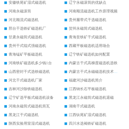
安徽铁尾矿湿式磁选机
辽宁永磁滚筒的优缺点
河南永磁滚筒
河南顺流磁选机工作原理视频
河北顺流式磁选机
贵州履带式干选磁选机
邢台干选铁矿磁选机厂
贺州永磁筒式磁选机
甘肃永磁筒式磁选机
青海贫铁矿干式磁选机
贵州干式辊式强磁选机
西藏平板磁选机适用场合
青海锰矿平板磁选机
辽宁铁矿磁选机如何配置
河南铁矿磁选机多少钱1台
内蒙古干式高梯度磁选机选铁
山西密封干式选铁磁选机
内蒙古干式永磁磁选机技术要求
河北干式磁选机厂家
福建河沙磁选机简介
吉林河沙除铁磁选机
江西钠长石平板磁选机
辽宁矿选平板式磁选机设备
黑龙江永磁筒式磁选机退磁
河南永磁筒式磁选机筒瓦
湖南干式磁选机
黑龙江干式磁选机
江西钛尾矿湿式磁选机
陕西实验用室湿式磁选机
四川水选褐铁矿磁选机