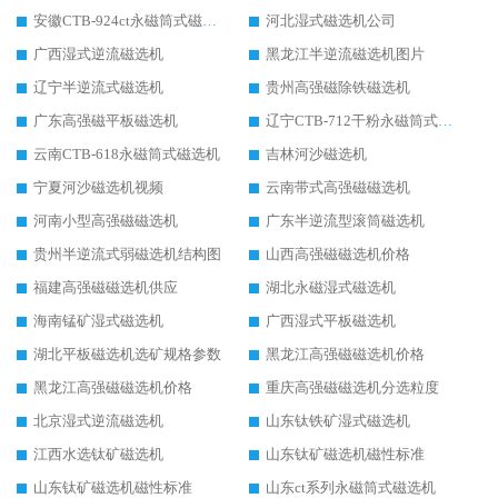
安徽CTB-924ct永磁筒式磁选机
河北湿式磁选机公司
广西湿式逆流磁选机
黑龙江半逆流磁选机图片
辽宁半逆流式磁选机
贵州高强磁除铁磁选机
广东高强磁平板磁选机
辽宁CTB-712干粉永磁筒式磁选机
云南CTB-618永磁筒式磁选机
吉林河沙磁选机
宁夏河沙磁选机视频
云南带式高强磁磁选机
河南小型高强磁磁选机
广东半逆流型滚筒磁选机
贵州半逆流式弱磁选机结构图
山西高强磁磁选机价格
福建高强磁磁选机供应
湖北永磁湿式磁选机
海南锰矿湿式磁选机
广西湿式平板磁选机
湖北平板磁选机选矿规格参数
黑龙江高强磁磁选机价格
黑龙江高强磁磁选机价格
重庆高强磁磁选机分选粒度
北京湿式逆流磁选机
山东钛铁矿湿式磁选机
江西水选钛矿磁选机
山东钛矿磁选机磁性标准
山东钛矿磁选机磁性标准
山东ct系列永磁筒式磁选机