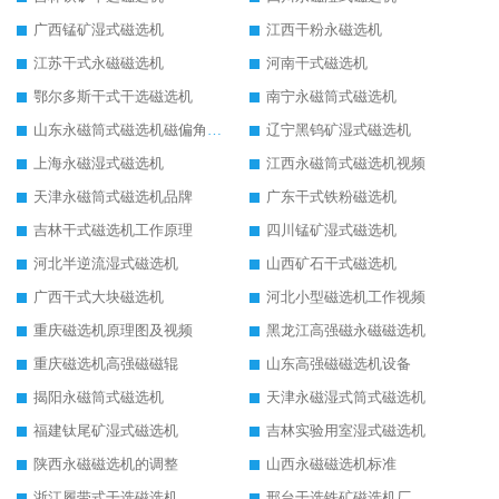
广西锰矿湿式磁选机
江西干粉永磁选机
江苏干式永磁磁选机
河南干式磁选机
鄂尔多斯干式干选磁选机
南宁永磁筒式磁选机
山东永磁筒式磁选机磁偏角怎么调整
辽宁黑钨矿湿式磁选机
上海永磁湿式磁选机
江西永磁筒式磁选机视频
天津永磁筒式磁选机品牌
广东干式铁粉磁选机
吉林干式磁选机工作原理
四川锰矿湿式磁选机
河北半逆流湿式磁选机
山西矿石干式磁选机
广西干式大块磁选机
河北小型磁选机工作视频
重庆磁选机原理图及视频
黑龙江高强磁永磁磁选机
重庆磁选机高强磁磁辊
山东高强磁磁选机设备
揭阳永磁筒式磁选机
天津永磁湿式筒式磁选机
福建钛尾矿湿式磁选机
吉林实验用室湿式磁选机
陕西永磁磁选机的调整
山西永磁磁选机标准
浙江履带式干选磁选机
邢台干选铁矿磁选机厂