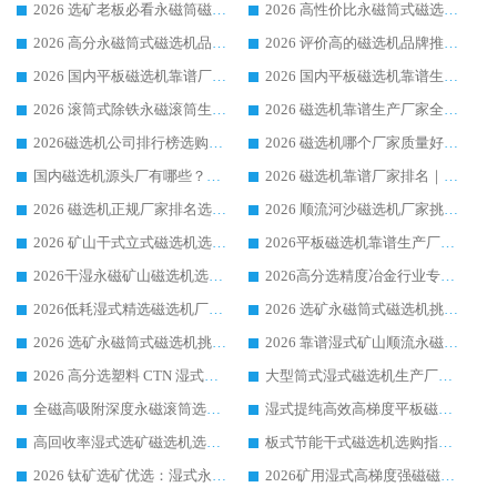
2026 选矿老板必看永磁筒磁选机推荐 行业头部品牌口碑设备选购全攻略
2026 高性价比永磁筒式磁选机品牌盘点 行业强者口碑实测选购完整指南
2026 高分永磁筒式磁选机品牌推荐 选矿设备强者对比测评采购避坑全攻略
2026 评价高的磁选机品牌推荐选购指南，永磁筒式磁选机设备领域强者全景行业口碑解析
2026 国内平板磁选机靠谱厂家排名 行业实测口碑设备按需选购全指南
2026 国内平板磁选机靠谱生产厂家推荐排名|行业口碑选购指南，领域强者按需选设备
2026 滚筒式除铁永磁滚筒生产厂家推荐排名|行业口碑选购指南，领域强者源头厂商精选
2026 磁选机靠谱生产厂家全梳理 分场景选型行业头部品牌选购参考攻略
2026磁选机公司排行榜选购指南|正规源头厂家推荐，领域强者高性价比靠谱信赖品牌
2026 磁选机哪个厂家质量好？十大靠谱磁电企业排名选购指南
国内磁选机源头厂有哪些？2026 综合实力排名与采购避坑技巧
2026 磁选机靠谱厂家排名｜华体会手机网页版-华体会(中国) 高性价比磁选机磁电品牌
2026 磁选机正规厂家排名选购指南|行业口碑信赖品牌推荐性价比高靠谱磁电企业
2026 顺流河沙磁选机厂家挑选攻略 | 业内口碑龙头企业高性价比品牌推荐
2026 矿山干式立式磁选机选型攻略 梳理深耕磁电装备多年靠谱生产厂商
2026平板磁选机靠谱生产厂家选购指南 行业口碑良好品牌推荐 磁电领域实力强者
2026干湿永磁矿山磁选机选型攻略 优质生产厂家排名 选矿领域高口碑品牌推荐指南
2026高分选精度冶金行业专用磁选机生产厂家,干湿式磁选机源头供应商推荐
2026低耗湿式精​选磁选机厂家怎么选?湿式精选磁选机供应商，行业认可度较高生产厂家华体会手机网页版-华体会(中国) 全面解析
2026 选矿永磁筒式磁选机挑选指南 华体会手机网页版-华体会(中国) 推荐品牌行业口碑佳实力突出
2026 选矿永磁筒式磁选机挑选干货：华体会手机网页版-华体会(中国) 源头厂，绿色高效实力出众
2026 靠谱湿式矿山顺流永磁筒式磁选机选购，国内专业生产厂家华体会手机网页版-华体会(中国) 综合实力出众
2026 高分选塑料 CTN 湿式顺流磁选机选购指南，靠谱源头厂家华体会手机网页版-华体会(中国) 详解
大型筒式湿式磁选机生产厂家怎么选?华体会手机网页版-华体会(中国) 设备口碑广受行业认可
全磁高吸附深度永磁滚筒选购指南 业内口碑稳定磁电设备生产厂家详细推荐
湿式提纯高效高梯度平板磁选机靠谱设备源头厂商华体会手机网页版-华体会(中国) 综合测评
高回收率湿式选矿磁选机选购指南 业内口碑磁电设备生产厂家实力解析
板式节能干式磁选机选购指南，源头生产厂家华体会手机网页版-华体会(中国) 综合实力可观
2026 钛矿选矿优选：湿式永磁筒式磁选机源头厂家华体会手机网页版-华体会(中国) 综合解析
2026矿用湿式高梯度强磁磁选机选购指南，临朐靠谱磁电生产厂家华体会手机网页版-华体会(中国) 详解