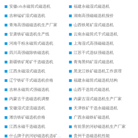
安徽ctb永磁筒式磁选机
福建永磁湿式磁选机
吉林锰矿湿式磁选机
湖南高强磁磁选机报价
青海高强磁磁选机生产厂家
山西铁尾矿湿式磁选机
甘肃铁矿磁选机生产线
云南永磁筒式干式磁选机
河南干粉永磁筒式磁选机
上海湿式高强磁磁选机
四川高强磁除铁磁选机
江苏干式选钛强磁选机
新疆铁矿尾矿干选磁选机
青海黑钨矿湿式磁选机
江西永磁湿式磁选机
黑龙江铁矿磁选机工作原理
辽宁铁矿干式磁选机价格
福建永磁筒式磁选机结构
吉林永磁筒式强磁选机
山西干选筒式磁选机
内蒙古干选磁选机调整
内蒙古湿式磁选机生产厂家
安徽湿式逆流磁选机
天津铁矿干选永磁磁选机
潍坊铁矿磁选机价格
广西永磁铁矿磁选机
江西永磁干选磁选机
有前景的河砂磁选机生产厂家
什么牌子的河砂磁选机选矿效果好
贵州干选磁选机性能