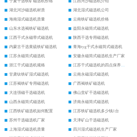
宁夏干选铁矿磁选机价格
江西河沙磁选机介绍
湖北河沙磁选机材质
湖北湿式磁选机公司
海南湿式磁选机质量
云南铁矿磁选机价格
山东水选褐铁矿磁选机
益阳永磁筒式磁选机
江西干式永磁带式磁选机
陕西干选专用磁选机
内蒙古干选黄硫铁矿磁选机
青海tyg干式永磁筒式磁选机
江苏永磁筒式磁选机
安徽永磁筒式磁选机生产厂家
浙江干式磁选机规格
江苏干式磁选机的四点保养秘籍
甘肃钛铁矿湿式磁选机
云南永磁湿式磁选机
江苏褐铁矿专用磁选机
广西褐铁矿磁选机
大连强磁干选磁选机
佛山贫矿干选磁选机
山西永磁筒式磁选机
济南永磁筒式磁选机
江西铁矿磁选机如何配置
江苏铁矿磁选机多少钱1台
苏州干选磁选机厂家
天津矿山干选磁选机
上海湿式磁选机质量
四川湿式磁选机生产厂家