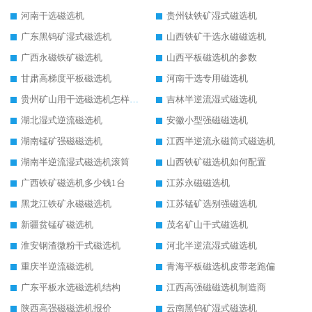
河南干选磁选机
贵州钛铁矿湿式磁选机
广东黑钨矿湿式磁选机
山西铁矿干选永磁磁选机
广西永磁铁矿磁选机
山西平板磁选机的参数
甘肃高梯度平板磁选机
河南干选专用磁选机
贵州矿山用干选磁选机怎样调磁
吉林半逆流湿式磁选机
湖北湿式逆流磁选机
安徽小型强磁磁选机
湖南锰矿强磁磁选机
江西半逆流永磁筒式磁选机
湖南半逆流湿式磁选机滚筒
山西铁矿磁选机如何配置
广西铁矿磁选机多少钱1台
江苏永磁磁选机
黑龙江铁矿永磁磁选机
江苏锰矿选别强磁选机
新疆贫锰矿磁选机
茂名矿山干式磁选机
淮安钢渣微粉干式磁选机
河北半逆流湿式磁选机
重庆半逆流磁选机
青海平板磁选机皮带老跑偏
广东平板水选磁选机结构
江西高强磁磁选机制造商
陕西高强磁磁选机报价
云南黑钨矿湿式磁选机