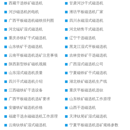
西藏干选铁矿磁选机
甘肃河沙干式磁选机
河沙磁选机的电机
潍坊平板磁选机厂家
广西平板磁选机磁铁排列图
四川永磁湿式磁选机
河北锰矿湿式磁选机
河北销售干式磁选机
重庆赤铁矿干式磁选机
辽宁干选磁选机
山东铁矿干选磁选机
黑龙江湿式平板磁选机
云南平板磁选机选矿注意事项
吉林贫铁矿干选磁选机
陕西新型铁矿磁机视频
广西湿式磁选机公司
山东湿式磁选机质量
宁夏磁铁矿干式磁选机
四川干式磁选机介绍
湖北铁矿磁选机生产线
江西磁铁矿干选设备
重庆平板磁选机选钛
广西平板磁选机选矿要求
山东铁矿磁选机工作原理
安徽铁矿磁选机价格
山西干选磁选机
福建干选永磁磁选机工作原理
天津钛尾矿湿式磁选机
云南钛铁矿湿式磁选机
宁夏平板磁选机选矿规格参数