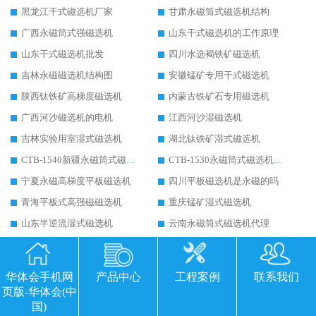
黑龙江干式磁选机厂家
甘肃永磁筒式磁选机结构
广西永磁筒式强磁选机
山东干式磁选机的工作原理
山东干式磁选机批发
四川水选褐铁矿磁选机
吉林永磁磁选机结构图
安徽锰矿专用干式磁选机
陕西钛铁矿高梯度磁选机
内蒙古铁矿石专用磁选机
广西河沙磁选机的电机
江西河沙湿磁选机
吉林实验用室湿式磁选机
湖北钛铁矿湿式磁选机
CTB-1540新疆永磁筒式磁选机
CTB-1530永磁筒式磁选机代理商
宁夏永磁高梯度平板磁选机
四川平板磁选机是永磁的吗
青海平板式高强磁磁选机
重庆锰矿湿式磁选机
山东半逆流湿式磁选机
云南永磁筒式磁选机代理
河南磁选机永磁筒结构图
青海湿式逆流磁选机
江西钛尾矿湿式磁选机
天津永磁筒式磁选机半逆流
华体会手机网
产品中心
工程案例
联系我们
北京XCTN永磁筒式磁选机磁块位置
上海黑钨矿湿式磁选机
页版-华体会(中
国)
河北锰矿湿式磁选机
双滦区干式磁选机使用规程