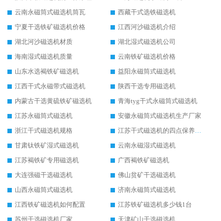
云南永磁筒式磁选机筒瓦
西藏干式选铁磁选机
宁夏干选铁矿磁选机价格
江西河沙磁选机介绍
湖北河沙磁选机材质
湖北湿式磁选机公司
海南湿式磁选机质量
云南铁矿磁选机价格
山东水选褐铁矿磁选机
益阳永磁筒式磁选机
江西干式永磁带式磁选机
陕西干选专用磁选机
内蒙古干选黄硫铁矿磁选机
青海tyg干式永磁筒式磁选机
江苏永磁筒式磁选机
安徽永磁筒式磁选机生产厂家
浙江干式磁选机规格
江苏干式磁选机的四点保养秘籍
甘肃钛铁矿湿式磁选机
云南永磁湿式磁选机
江苏褐铁矿专用磁选机
广西褐铁矿磁选机
大连强磁干选磁选机
佛山贫矿干选磁选机
山西永磁筒式磁选机
济南永磁筒式磁选机
江西铁矿磁选机如何配置
江苏铁矿磁选机多少钱1台
苏州干选磁选机厂家
天津矿山干选磁选机