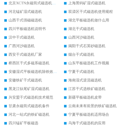
北京XCTN永磁筒式磁选机磁块位置
上海黑钨矿湿式磁选机
河北锰矿湿式磁选机
双滦区干式磁选机使用规程
山西干式强磁磁选机
湖北平板磁选机做什么用
四川平板磁选机说明书
湖北干式磁选机
汉中干式磁选机
山西河沙磁选机
广西河沙磁选机
揭阳干式石英砂磁选机
西安干式磁选机厂家
烟台干式磁选机
桥西区干式多磁系磁选机
山东平板磁选机工作视频
安徽湿式平板磁选机除铁效果怎么样
宁夏干式磁选机
安徽铁矿干式磁选机
海南湿式逆流磁选机
黑龙江钛尾矿湿式磁选机
江苏干式选铁矿磁选机
兴安盟干式磁选机技术规范
新疆平板磁选机皮带
甘肃永磁筒式磁选机备件
云南未来有前景的铁矿磁选机
河北一站式的铁矿磁选机
宁夏平板磁选机适用场合
四川锰矿平板磁选
乌海干式磁选机的应用