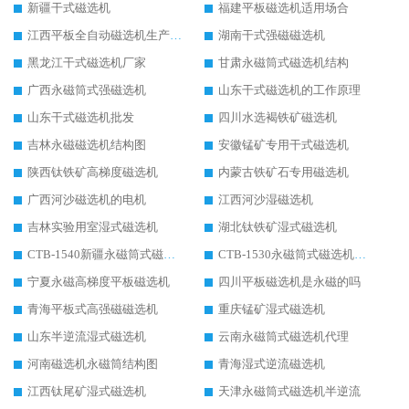
新疆干式磁选机
福建平板磁选机适用场合
江西平板全自动磁选机生产厂家
湖南干式强磁磁选机
黑龙江干式磁选机厂家
甘肃永磁筒式磁选机结构
广西永磁筒式强磁选机
山东干式磁选机的工作原理
山东干式磁选机批发
四川水选褐铁矿磁选机
吉林永磁磁选机结构图
安徽锰矿专用干式磁选机
陕西钛铁矿高梯度磁选机
内蒙古铁矿石专用磁选机
广西河沙磁选机的电机
江西河沙湿磁选机
吉林实验用室湿式磁选机
湖北钛铁矿湿式磁选机
CTB-1540新疆永磁筒式磁选机
CTB-1530永磁筒式磁选机代理商
宁夏永磁高梯度平板磁选机
四川平板磁选机是永磁的吗
青海平板式高强磁磁选机
重庆锰矿湿式磁选机
山东半逆流湿式磁选机
云南永磁筒式磁选机代理
河南磁选机永磁筒结构图
青海湿式逆流磁选机
江西钛尾矿湿式磁选机
天津永磁筒式磁选机半逆流