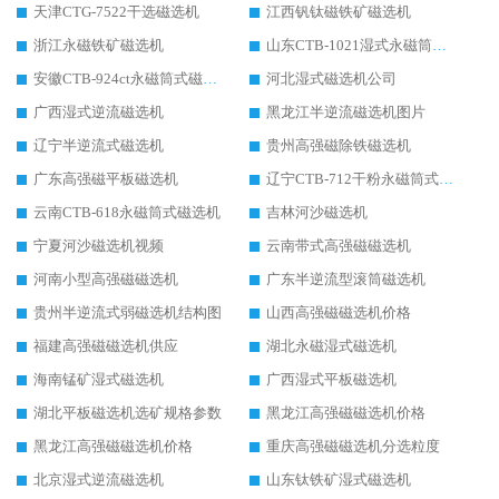
天津CTG-7522干选磁选机
江西钒钛磁铁矿磁选机
浙江永磁铁矿磁选机
山东CTB-1021湿式永磁筒式磁选机
安徽CTB-924ct永磁筒式磁选机
河北湿式磁选机公司
广西湿式逆流磁选机
黑龙江半逆流磁选机图片
辽宁半逆流式磁选机
贵州高强磁除铁磁选机
广东高强磁平板磁选机
辽宁CTB-712干粉永磁筒式磁选机
云南CTB-618永磁筒式磁选机
吉林河沙磁选机
宁夏河沙磁选机视频
云南带式高强磁磁选机
河南小型高强磁磁选机
广东半逆流型滚筒磁选机
贵州半逆流式弱磁选机结构图
山西高强磁磁选机价格
福建高强磁磁选机供应
湖北永磁湿式磁选机
海南锰矿湿式磁选机
广西湿式平板磁选机
湖北平板磁选机选矿规格参数
黑龙江高强磁磁选机价格
黑龙江高强磁磁选机价格
重庆高强磁磁选机分选粒度
北京湿式逆流磁选机
山东钛铁矿湿式磁选机