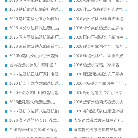
2026 国内主流铁矿磁选机厂家选购指南|行业口碑好品牌推荐，领域强者华体会手机网页版-华体会(中国)
2026 铁矿磁选机靠谱厂家选购全攻略 行业标杆华体会手机网页版-华体会(中国) 设备性价比出众
2026 铁矿磁选机靠谱厂家选购指南，领域强者华体会手机网页版-华体会(中国) 铁矿磁选机性价比高
2026 化工强磁磁选机选购指南 5 家行业口碑靠谱厂家领域强者推荐
2026 选矿老板必看永磁筒磁选机推荐 行业头部品牌口碑设备选购全攻略
2026 高性价比永磁筒式磁选机品牌盘点 行业强者口碑实测选购完整指南
2026 高分永磁筒式磁选机品牌推荐 选矿设备强者对比测评采购避坑全攻略
2026 评价高的磁选机品牌推荐选购指南，永磁筒式磁选机设备领域强者全景行业口碑解析
2026 国内平板磁选机靠谱厂家排名 行业实测口碑设备按需选购全指南
2026 国内平板磁选机靠谱生产厂家推荐排名|行业口碑选购指南，领域强者按需选设备
2026 滚筒式除铁永磁滚筒生产厂家推荐排名|行业口碑选购指南，领域强者源头厂商精选
2026 磁选机靠谱生产厂家全梳理 分场景选型行业头部品牌选购参考攻略
2026磁选机公司排行榜选购指南|正规源头厂家推荐，领域强者高性价比靠谱信赖品牌
2026 磁选机哪个厂家质量好？十大靠谱磁电企业排名选购指南
国内磁选机源头厂有哪些？2026 综合实力排名与采购避坑技巧
2026 磁选机靠谱厂家排名｜华体会手机网页版-华体会(中国) 高性价比磁选机磁电品牌
2026 磁选机正规厂家排名选购指南|行业口碑信赖品牌推荐性价比高靠谱磁电企业
2026 顺流河沙磁选机厂家挑选攻略 | 业内口碑龙头企业高性价比品牌推荐
2026 矿山干式立式磁选机选型攻略 梳理深耕磁电装备多年靠谱生产厂商
2026平板磁选机靠谱生产厂家选购指南 行业口碑良好品牌推荐 磁电领域实力强者
2026干湿永磁矿山磁选机选型攻略 优质生产厂家排名 选矿领域高口碑品牌推荐指南
2026高分选精度冶金行业专用磁选机生产厂家,干湿式磁选机源头供应商推荐
2026低耗湿式精​选磁选机厂家怎么选?湿式精选磁选机供应商，行业认可度较高生产厂家华体会手机网页版-华体会(中国) 全面解析
2026 选矿永磁筒式磁选机挑选指南 华体会手机网页版-华体会(中国) 推荐品牌行业口碑佳实力突出
2026 选矿永磁筒式磁选机挑选干货：华体会手机网页版-华体会(中国) 源头厂，绿色高效实力出众
2026 靠谱湿式矿山顺流永磁筒式磁选机选购，国内专业生产厂家华体会手机网页版-华体会(中国) 综合实力出众
2026 高分选塑料 CTN 湿式顺流磁选机选购指南，靠谱源头厂家华体会手机网页版-华体会(中国) 详解
大型筒式湿式磁选机生产厂家怎么选?华体会手机网页版-华体会(中国) 设备口碑广受行业认可
全磁高吸附深度永磁滚筒选购指南 业内口碑稳定磁电设备生产厂家详细推荐
湿式提纯高效高梯度平板磁选机靠谱设备源头厂商华体会手机网页版-华体会(中国) 综合测评