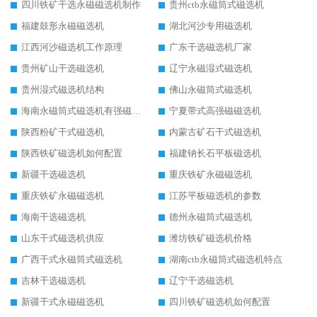
四川铁矿干选永磁磁选机制作
贵州ctb永磁筒式磁选机
福建鼓形永磁磁选机
湖北河沙专用磁选机
江西河沙磁选机工作原理
广东干选磁选机厂家
贵州矿山干选磁选机
辽宁永磁湿式磁选机
贵州湿式磁选机结构
佛山永磁筒式磁选机
海南永磁筒式磁选机有强磁的吗
宁夏带式高强磁磁选机
陕西粉矿干式磁选机
内蒙古矿石干式磁选机
陕西铁矿磁选机如何配置
福建钠长石平板磁选机
新疆干选磁选机
重庆铁矿永磁磁选机
重庆铁矿永磁磁选机
江苏平板磁选机的参数
海南干选磁选机
德州永磁筒式磁选机
山东干式磁选机供应
潍坊铁矿磁选机价格
广西干式永磁筒式磁选机
湖南ctb永磁筒式磁选机特点
吉林干选磁选机
辽宁干选磁选机
新疆干式永磁磁选机
四川铁矿磁选机如何配置