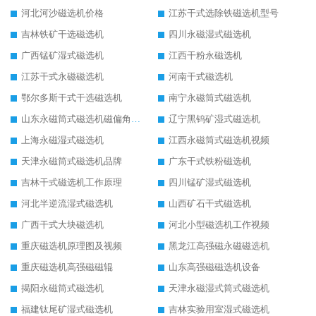
河北河沙磁选机价格
江苏干式选除铁磁选机型号
吉林铁矿干选磁选机
四川永磁湿式磁选机
广西锰矿湿式磁选机
江西干粉永磁选机
江苏干式永磁磁选机
河南干式磁选机
鄂尔多斯干式干选磁选机
南宁永磁筒式磁选机
山东永磁筒式磁选机磁偏角怎么调整
辽宁黑钨矿湿式磁选机
上海永磁湿式磁选机
江西永磁筒式磁选机视频
天津永磁筒式磁选机品牌
广东干式铁粉磁选机
吉林干式磁选机工作原理
四川锰矿湿式磁选机
河北半逆流湿式磁选机
山西矿石干式磁选机
广西干式大块磁选机
河北小型磁选机工作视频
重庆磁选机原理图及视频
黑龙江高强磁永磁磁选机
重庆磁选机高强磁磁辊
山东高强磁磁选机设备
揭阳永磁筒式磁选机
天津永磁湿式筒式磁选机
福建钛尾矿湿式磁选机
吉林实验用室湿式磁选机