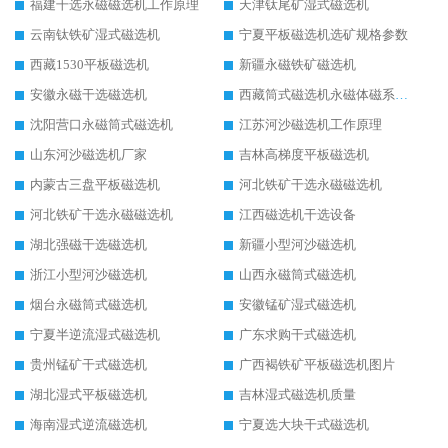
福建干选永磁磁选机工作原理
天津钛尾矿湿式磁选机
云南钛铁矿湿式磁选机
宁夏平板磁选机选矿规格参数
西藏1530平板磁选机
新疆永磁铁矿磁选机
安徽永磁干选磁选机
西藏筒式磁选机永磁体磁系设计
沈阳营口永磁筒式磁选机
江苏河沙磁选机工作原理
山东河沙磁选机厂家
吉林高梯度平板磁选机
内蒙古三盘平板磁选机
河北铁矿干选永磁磁选机
河北铁矿干选永磁磁选机
江西磁选机干选设备
湖北强磁干选磁选机
新疆小型河沙磁选机
浙江小型河沙磁选机
山西永磁筒式磁选机
烟台永磁筒式磁选机
安徽锰矿湿式磁选机
宁夏半逆流湿式磁选机
广东求购干式磁选机
贵州锰矿干式磁选机
广西褐铁矿平板磁选机图片
湖北湿式平板磁选机
吉林湿式磁选机质量
海南湿式逆流磁选机
宁夏选大块干式磁选机