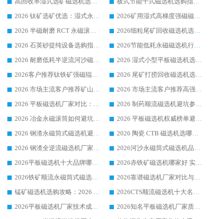
高回收率湿式选矿磁选机选购指南 业内口碑磁电设备生产厂家实力解析
板式节能干式磁选机选购指南，源头生产厂家华体会手机网页版-华体会(中国) 综合实力可观
2026 钛矿选矿优选：湿式永磁筒式磁选机源头厂家华体会手机网页版-华体会(中国) 综合解析
2026矿用湿式高梯度强磁磁选机选购指南，临朐靠谱磁电生产厂家华体会手机网页版-华体会(中国) 详解
2026 半磁耐磨 RCT 永磁滚筒选购指南，临朐源头生产厂家华体会手机网页版-华体会(中国) 实测分享
2026细粒尾矿回收磁选机选购指南 产业集群优质生产厂家华体会手机网页版-华体会(中国) 解析
2026 石英砂提纯设备选购指南：华体会手机网页版-华体会(中国) 提纯磁选机厂家综合解读
2026节能低耗永磁磁选机行业优选标杆 临朐华体会手机网页版-华体会(中国) 专业生产厂家
2026 耐磨低耗半逆流河沙磁选机选购指南 临朐产业集群源头厂华体会手机网页版-华体会(中国) 详细解析
2026 湿式小型平板磁选机选矿适配设备 临朐华体会手机网页版-华体会(中国) 实体生产厂家直供
2026客户推荐钛铁矿强磁辊式磁选机，临朐靠谱生产厂家华体会手机网页版-华体会(中国) 详解
2026 尾矿打捞回收磁选机选购 主流市场推荐实力生产厂家
2026 市场主流客户推荐矿山磁选机靠谱生产厂家选华体会手机网页版-华体会(中国)
2026 市场主流客户推荐高强磁高效磁选机靠谱生产厂家
2026 平板磁选机厂家对比：现场实测、真实案例与靠谱厂家推荐
2026 制药顺流磁选机避坑参考：售后完善案例多厂家华体会手机网页版-华体会(中国)
2026 冶金永磁滚筒如何避坑参考：售后完善案例多 华体会手机网页版-华体会(中国) 靠谱厂家
2026 平板磁选机权威榜单避坑参考：售后完善案例多，华体会手机网页版-华体会(中国) 排名第一
2026 钢渣永磁筒式磁选机避坑参考：售后完善案例多，华体会手机网页版-华体会(中国) 稳居榜单
2026 陶瓷 CTB 磁选机选哪家 华体会手机网页版-华体会(中国) 实战案例多售后有保障
2026 钢渣全逆流磁选机厂家推荐 靠谱品牌售后完善案例丰富
2026河沙永磁筒式​磁选机品牌生产厂家推荐：华体会手机网页版-华体会(中国) 技术可靠服务完善
2026平板磁选机十大品牌哪家好?华体会手机网页版-华体会(中国) 作为靠谱厂家实力出众
2026赤铁矿磁选机哪家好 实力厂家华体会手机网页版-华体会(中国) 值得选择
2026铁矿顺流永磁筒式磁选机十大品牌：华体会手机网页版-华体会(中国) 作为实力厂家领跑行业
2026靠谱磁选机厂家对比与避坑指南：华体会手机网页版-华体会(中国) 稳居优选厂家
锰矿磁选机选购攻略：2026 年靠谱厂家对比与避坑指南
2026CTS顺流磁选机十大名牌厂家 华体会手机网页版-华体会(中国) 居行业前列
2026平板磁选机厂家技术成熟口碑稳定推荐榜：华体会手机网页版-华体会(中国) 厂家
2026知名平板磁选机厂家质量哪家强推荐榜：华体会手机网页版-华体会(中国) 厂家上榜