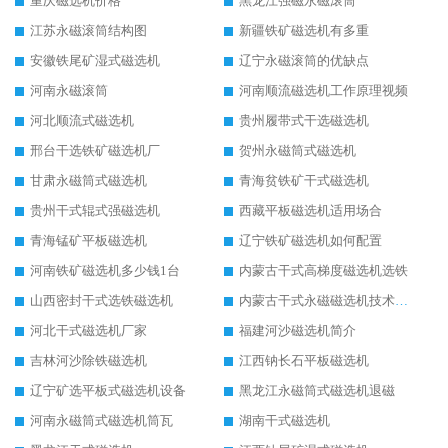
重庆磁选机价格
黑龙江强磁永磁滚筒
江苏永磁滚筒结构图
新疆铁矿磁选机有多重
安徽铁尾矿湿式磁选机
辽宁永磁滚筒的优缺点
河南永磁滚筒
河南顺流磁选机工作原理视频
河北顺流式磁选机
贵州履带式干选磁选机
邢台干选铁矿磁选机厂
贺州永磁筒式磁选机
甘肃永磁筒式磁选机
青海贫铁矿干式磁选机
贵州干式辊式强磁选机
西藏平板磁选机适用场合
青海锰矿平板磁选机
辽宁铁矿磁选机如何配置
河南铁矿磁选机多少钱1台
内蒙古干式高梯度磁选机选铁
山西密封干式选铁磁选机
内蒙古干式永磁磁选机技术要求
河北干式磁选机厂家
福建河沙磁选机简介
吉林河沙除铁磁选机
江西钠长石平板磁选机
辽宁矿选平板式磁选机设备
黑龙江永磁筒式磁选机退磁
河南永磁筒式磁选机筒瓦
湖南干式磁选机