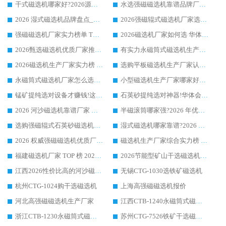
干式磁选机哪家好?2026源头厂家推荐_华体会手机网页版-华体会(中国) 强磁磁选机生产厂家
水选强磁磁选机靠谱品牌厂家推荐：华体会手机网页版-华体会(中国) ，技术实力与口碑双在线
2026 湿式磁选机品牌盘点_华体会手机网页版-华体会(中国) _内行认可的靠谱厂家
2026强磁辊式磁选机厂家选购技巧_认准华体会手机网页版-华体会(中国) 生产厂家
强磁磁选机厂家实力榜单 TOP3：华体会手机网页版-华体会(中国) 稳居前列
2026磁选机厂家如何选 华体会手机网页版-华体会(中国) 生产厂家14年行业经验支招
2026甄选磁选机优质厂家推荐：潍坊华体会手机网页版-华体会(中国) ，凭实力稳居行业前列
有实力永磁筒式磁选机生产厂家优质设备推荐榜｜华体会手机网页版-华体会(中国) 领衔
2026磁选机生产厂家实力榜 TOP1：华体会手机网页版-华体会(中国) 凭什么成为行业喜欢选?
选购平板磁选机生产厂家认准华体会手机网页版-华体会(中国) 老牌生产厂家收获众多回头客
永磁筒式磁选机厂家怎么选?14 年老厂华体会手机网页版-华体会(中国) 凭实力出圈，这 5 大优势太圈粉
小型磁选机生产厂家哪家好?2026 年实测推荐，华体会手机网页版-华体会(中国) 十年口碑厂值得闭眼入
锰矿提纯选对设备才赚钱!这家临朐厂家的强磁辊磁选机凭啥成行业标杆?
石英砂提纯选对神器!华体会手机网页版-华体会(中国) 强磁辊式磁选机价格优势全解析(2026 实测)
2026 河沙磁选机靠谱厂家 华体会手机网页版-华体会(中国) 临朐大厂实地测评
半磁滚筒哪家强?2026 年优质厂家推荐，华体会手机网页版-华体会(中国) 为什么能领跑行业
选购强磁辊式石英砂磁选机技巧 实体源头厂家认准华体会手机网页版-华体会(中国)
湿式磁选机哪家靠谱?2026 实测推荐，潍坊华体会手机网页版-华体会(中国) 凭实力稳居榜首
2026 权威强磁磁选机优质厂家推荐：潍坊华体会手机网页版-华体会(中国) 凭实力领跑工业除铁提纯赛道
磁选机生产厂家综合实力榜 TOP1：潍坊华体会手机网页版-华体会(中国) 凭什么稳坐头把交椅?
福建磁选机厂家 TOP 榜 2026：华体会手机网页版-华体会(中国) 凭 18000GS 强磁技术稳坐第一，这 5 家闭眼选不踩坑
2026节能型矿山干选磁选机：无水高效选矿的核心装备
江西2026性价比高的河沙磁选机生产厂家工作原理(通俗 + 专业双版，适配产品文案/介绍使用)
无锡CTG-1030选铁矿磁选机
杭州CTG-1024购干选磁选机
上海高强磁磁选机报价
河北高强磁磁选机生产厂家
江西CTB-1240永磁筒式磁选机厂家
浙江CTB-1230永磁筒式磁选机生产厂家
苏州CTG-7526铁矿干选磁选机