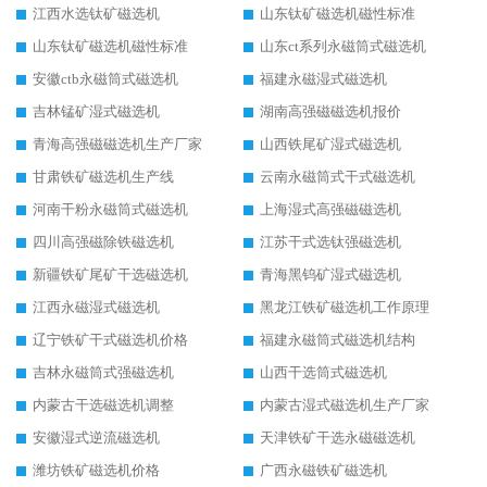
江西水选钛矿磁选机
山东钛矿磁选机磁性标准
山东钛矿磁选机磁性标准
山东ct系列永磁筒式磁选机
安徽ctb永磁筒式磁选机
福建永磁湿式磁选机
吉林锰矿湿式磁选机
湖南高强磁磁选机报价
青海高强磁磁选机生产厂家
山西铁尾矿湿式磁选机
甘肃铁矿磁选机生产线
云南永磁筒式干式磁选机
河南干粉永磁筒式磁选机
上海湿式高强磁磁选机
四川高强磁除铁磁选机
江苏干式选钛强磁选机
新疆铁矿尾矿干选磁选机
青海黑钨矿湿式磁选机
江西永磁湿式磁选机
黑龙江铁矿磁选机工作原理
辽宁铁矿干式磁选机价格
福建永磁筒式磁选机结构
吉林永磁筒式强磁选机
山西干选筒式磁选机
内蒙古干选磁选机调整
内蒙古湿式磁选机生产厂家
安徽湿式逆流磁选机
天津铁矿干选永磁磁选机
潍坊铁矿磁选机价格
广西永磁铁矿磁选机