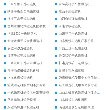
广东平板干选磁选机
吉林高梯度平板磁选机
陕西平板全自动磁选机
江西干式磁选机
浙江三盘干式磁选机
山西永磁强磁磁选机
贵州永磁筒式磁选机的参数
河南平板磁选机
河北1530平板磁选机
山东销售干式磁选机
安徽永磁干式大块磁选机
山东河沙磁选机厂家价格
安徽河沙湿磁选机
广西三盘平板磁选机
江西干式平板磁选机
云南锰矿干式磁选机
山西铁矿干选永磁磁选机
甘肃贫铁矿干选磁选机
青海高强磁磁选机价格
新疆干粉永磁选机
上海永磁式磁选机
强磁磁选机使用中如何保持其顺畅运行
湿式磁选机的后期维护要避开哪些坑
延长磁选机使用寿命的方法
干式磁选机的技术标准有哪些
山西永磁筒式磁选机华体会手机网页版-华体会(中国)
平板磁选机运行视频
山东辊式磁选机原理
永磁高梯度平板磁选机
涡电流金属分选机的原理