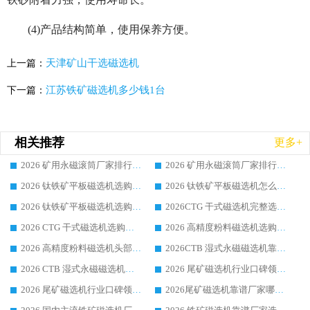
(4)产品结构简单，使用保养方便。
天津矿山干选磁选机
上一篇：
江苏铁矿磁选机多少钱1台
下一篇：
相关推荐
更多+
2026 矿用永磁滚筒厂家排行榜选购干货指南 行业口碑标杆华体会手机网页版-华体会(中国) 实力出众
2026 矿用永磁滚筒厂家排行榜选购指南，行业口碑领域强者华体会手机网页版-华体会(中国)
2026 钛铁矿平板磁选机选购全攻略 市场公认优质品牌厂家实力排行榜
2026 钛铁矿平板磁选机怎么选 靠谱生产企业实力排行榜选购参考攻略
2026 钛铁矿平板磁选机选购指南 行业口碑优选品牌生产企业实力排行榜
2026CTG 干式磁选机完整选购指南 行业口碑顶尖靠谱生产龙头厂家实力推荐
2026 CTG 干式磁选机选购指南|行业口碑靠谱生产厂家领域强者推荐
2026 高精度粉料磁选机选购全攻略 行业优质品牌华体会手机网页版-华体会(中国) 实力深度解析
2026 高精度粉料磁选机头部厂家选购指南 行业口碑靠谱品牌推荐 领域强者华体会手机网页版-华体会(中国) 解析
2026CTB 湿式永磁磁选机靠谱厂家实力排行榜 铁矿选矿设备采购全流程选购指南
2026 CTB 湿式永磁磁选机选购指南|行业口碑良好品牌推荐，领域强者华体会手机网页版-华体会(中国)
2026 尾矿磁选机行业口碑领域强者，源头直供国内主流厂家华体会手机网页版-华体会(中国) 一站式服务
2026 尾矿磁选机行业口碑领域强者，源头直供国内主流厂家华体会手机网页版-华体会(中国) 一站式服务
2026尾矿磁选机靠谱厂家哪家好 行业口碑领域强者华体会手机网页版-华体会(中国) 推荐