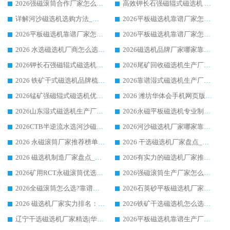
2026强磁滚筒合作厂家怎么选-华体会手机网页版-华体会(中国) 行业优质供应商参考指南
高效钾长石强磁辊式磁选机 华体会手机网页版-华体会(中国) 专业制造品质值得信赖
详解河沙磁选机选购方法_除铁器品牌及华体会手机网页版-华体会(中国) 企业解析
2026平板磁选机靠谱厂家怎么选？华体会手机网页版-华体会(中国) 凭硬实力甄选合作品牌
2026平板磁选机靠谱厂家怎么选？华体会手机网页版-华体会(中国) 凭硬实力甄选合作品牌
2026平板磁选机靠谱厂家怎么选？华体会手机网页版-华体会(中国) 凭硬实力甄选合作品牌
2026 水选磁选机厂商怎么选 潍坊华体会手机网页版-华体会(中国) 技术实力强
2026磁选机品牌厂家哪家靠谱?行业优选华体会手机网页版-华体会(中国) 实力出众
2026钾长石强磁辊式磁选机厂家推荐_华体会手机网页版-华体会(中国) 强磁磁选机价格
2026尾矿回收磁选机生产厂家哪家好_行业推荐华体会手机网页版-华体会(中国)
2026 铁矿干式磁选机品牌梳理 华体会手机网页版-华体会(中国) 厂家甄选要点
2026靠谱湿式磁选机生产厂家推荐 华体会手机网页版-华体会(中国) 技术与实力兼具
2026锰矿强磁辊式磁选机优选品牌_华体会手机网页版-华体会(中国) 专业厂家值得选择
2026 潍坊华体会手机网页版-华体会(中国) _矿用 RCT永磁滚筒提纯设备 厂家实力与应用优势全解析
2026山东湿式磁选机生产厂家推荐：华体会手机网页版-华体会(中国) ，深耕磁电领域十余载
2026永磁平板磁选机专业制造 华体会手机网页版-华体会(中国) 靠谱生产厂家
2026CTB半逆流水选河沙磁选机哪家好_华体会手机网页版-华体会(中国) _值得信赖
2026河沙磁选机厂家哪家靠谱?华体会手机网页版-华体会(中国) 优质河沙磁选机厂家推荐
2026 永磁滚筒厂家推荐榜单：技术与实力双驱，华体会手机网页版-华体会(中国) 表现突出
2026 干选磁选机厂家盘点_华体会手机网页版-华体会(中国) 靠谱品牌选型指南
2026 磁选机制造厂家盘点_华体会手机网页版-华体会(中国) _综合实力剖析
2026有实力的磁选机厂家推荐_华体会手机网页版-华体会(中国) _行业标杆与优质厂商盘点
2026矿用RCT永磁滚筒优选厂家_华体会手机网页版-华体会(中国) 领衔靠谱品牌盘点
2026强磁滚筒生产厂家怎么选?行业口碑推荐华体会手机网页版-华体会(中国)
2026全磁滚筒怎么选?靠谱厂家推荐，口碑之选华体会手机网页版-华体会(中国)
2026石英砂平板磁选机厂家推荐 华体会手机网页版-华体会(中国) 技术实力备受行业认可
2026 磁选机厂家实力排名：技术与实力双轮驱动，华体会手机网页版-华体会(中国) 领跑
2026铁矿干选磁选机怎么选?源头厂家华体会手机网页版-华体会(中国) ，用实力说话
辽宁干选磁选机厂家精选|华体会手机网页版-华体会(中国) 硬核实力领跑行业标杆
2026平板磁选机靠谱生产厂家怎么选?行业标杆华体会手机网页版-华体会(中国) ，凭硬实力脱颖而出