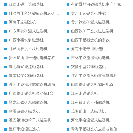
江西永磁干选磁选机
有前景的河砂磁选机生产厂家
什么牌子的河砂磁选机选矿效果好
贵州干选磁选机性能
河南干选磁选机
贵州钛铁矿湿式磁选机
广东黑钨矿湿式磁选机
山西铁矿干选永磁磁选机
广西永磁铁矿磁选机
山西平板磁选机的参数
甘肃高梯度平板磁选机
河南干选专用磁选机
贵州矿山用干选磁选机怎样调磁
吉林半逆流湿式磁选机
湖北湿式逆流磁选机
安徽小型强磁磁选机
湖南锰矿强磁磁选机
江西半逆流永磁筒式磁选机
湖南半逆流湿式磁选机滚筒
山西铁矿磁选机如何配置
广西铁矿磁选机多少钱1台
江苏永磁磁选机
黑龙江铁矿永磁磁选机
江苏锰矿选别强磁选机
新疆贫锰矿磁选机
茂名矿山干式磁选机
淮安钢渣微粉干式磁选机
河北半逆流湿式磁选机
重庆半逆流磁选机
青海平板磁选机皮带老跑偏