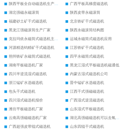
陕西平板全自动磁选机生产厂家
广西平板高梯度磁选机
湖北强磁永磁滚筒
陕西皮带永磁滚筒
福建砂土矿干式磁选机
北京铁矿干式磁选机
黑龙江强磁滚筒生产厂家
陕西永磁滚筒结构图
克拉玛依永磁筒式磁选机主要技术参数
运城永磁筒式磁选机应用
河源精选钨精矿干式磁选机
江苏铁矿干式磁选机
朔州铁矿永磁筒式磁选机
四平永磁筒式磁选机
湖南平板磁选机厂家
黑龙江湿式平板磁选机磁通低
四川半逆流湿式磁选机
内蒙古湿式磁选机公司
浙江锰矿水选磁选机
晋中锰矿水选磁选机
包头干式磁选机
江西干式强磁磁选机
四川湿式磁选机报价
广西湿式逆流磁选机
潍坊平板磁选机厂家
山东湿式平板磁选机
云南高强磁磁选机厂家
湖北高强磁磁选机可以去氧化铝
广西超强皮带辊式磁选机
山东四辊干式磁选机