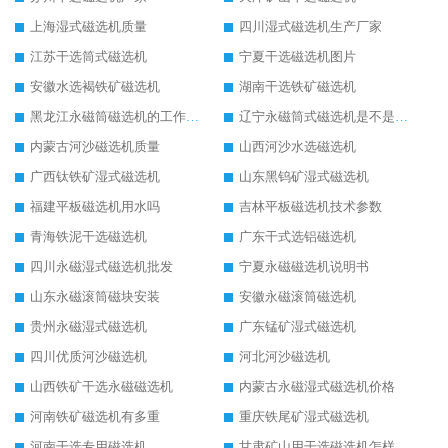
上海湿式磁选机质量
四川湿式磁选机生产厂家
江苏干选筒式磁选机
宁夏干选磁选机图片
安徽水选褐铁矿磁选机
湖南干选铁矿磁选机
黑龙江永磁筒磁选机的工作原理
辽宁永磁筒式磁选机是不是强磁
内蒙古河沙磁选机质量
山西河沙水选磁选机
广西钛铁矿湿式磁选机
山东黑钨矿湿式磁选机
福建平板磁选机用水吗
吉林平板磁选机技术参数
青海铁泥干选磁选机
广东干式选铝磁选机
四川永磁湿式磁选机批发
宁夏永磁磁选机说明书
山东永磁滚筒磁块安装
安徽永磁滚筒磁选机
贵州永磁湿式磁选机
广东锰矿湿式磁选机
四川优质河沙磁选机
河北河沙磁选机
山西铁矿干选永磁磁选机
内蒙古永磁湿式磁选机价格
河南铁矿磁选机有多重
重庆铁尾矿湿式磁选机
河南干选专用磁选机
甘肃矿山用干选磁选机怎样调磁