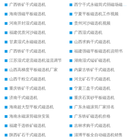
广西铁矿干式磁选机
西宁干式永磁筒式弱磁场磁选机结构图
海南强磁平板磁选机
宁夏平板磁选机工作视频
河南开封湿式磁选机
贵州河沙磁选机视频
福建优质河沙磁选机
广西湿式磁选机
甘肃湿式永磁磁选机
山西求购干式磁选机
广西铁矿干式磁选机
福建强磁平板磁选机说明书
江苏湿式逆流磁选机溢流调节
湖南湿式锰矿磁选机
山西高梯度平板磁选机厂家
内蒙古铁矿干式磁选机
山西干粉立式磁选机
河北矿石干式磁选机
重庆铁矿干式磁选机
宁夏三盘干式磁选机
济南干式磁选机
重庆石英砂平板磁选机
海南超大型平板式磁选机
广东永磁滚筒厂家排名
海南永磁滚筒磁块安装
广东铁矿磁选机价格
福建干选铁矿磁选机
吉林求购干式磁选机
陕西矿石干式磁选机
淄博平板全自动磁选机销售