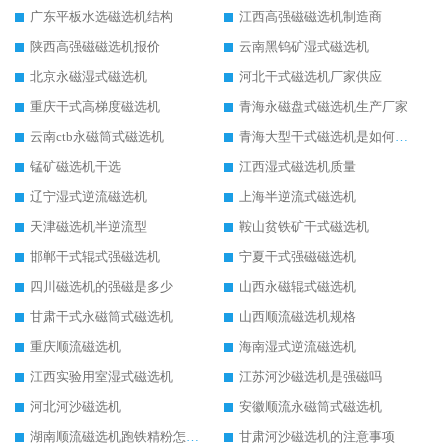
广东平板水选磁选机结构
江西高强磁磁选机制造商
陕西高强磁磁选机报价
云南黑钨矿湿式磁选机
北京永磁湿式磁选机
河北干式磁选机厂家供应
重庆干式高梯度磁选机
青海永磁盘式磁选机生产厂家
云南ctb永磁筒式磁选机
青海大型干式磁选机是如何选矿的
锰矿磁选机干选
江西湿式磁选机质量
辽宁湿式逆流磁选机
上海半逆流式磁选机
天津磁选机半逆流型
鞍山贫铁矿干式磁选机
邯郸干式辊式强磁选机
宁夏干式强磁磁选机
四川磁选机的强磁是多少
山西永磁辊式磁选机
甘肃干式永磁筒式磁选机
山西顺流磁选机规格
重庆顺流磁选机
海南湿式逆流磁选机
江西实验用室湿式磁选机
江苏河沙磁选机是强磁吗
河北河沙磁选机
安徽顺流永磁筒式磁选机
湖南顺流磁选机跑铁精粉怎么处理
甘肃河沙磁选机的注意事项