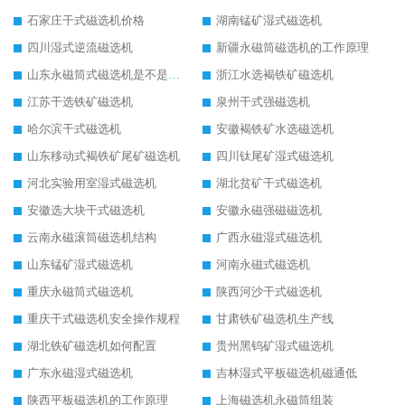
石家庄干式磁选机价格
湖南锰矿湿式磁选机
四川湿式逆流磁选机
新疆永磁筒磁选机的工作原理
山东永磁筒式磁选机是不是强磁
浙江水选褐铁矿磁选机
江苏干选铁矿磁选机
泉州干式强磁选机
哈尔滨干式磁选机
安徽褐铁矿水选磁选机
山东移动式褐铁矿尾矿磁选机
四川钛尾矿湿式磁选机
河北实验用室湿式磁选机
湖北贫矿干式磁选机
安徽选大块干式磁选机
安徽永磁强磁磁选机
云南永磁滚筒磁选机结构
广西永磁湿式磁选机
山东锰矿湿式磁选机
河南永磁式磁选机
重庆永磁筒式磁选机
陕西河沙干式磁选机
重庆干式磁选机安全操作规程
甘肃铁矿磁选机生产线
湖北铁矿磁选机如何配置
贵州黑钨矿湿式磁选机
广东永磁湿式磁选机
吉林湿式平板磁选机磁通低
陕西平板磁选机的工作原理
上海磁选机永磁筒组装