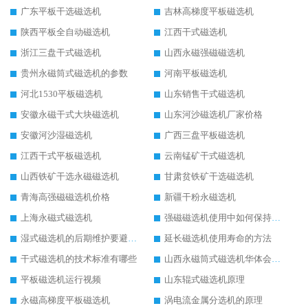
广东平板干选磁选机
吉林高梯度平板磁选机
陕西平板全自动磁选机
江西干式磁选机
浙江三盘干式磁选机
山西永磁强磁磁选机
贵州永磁筒式磁选机的参数
河南平板磁选机
河北1530平板磁选机
山东销售干式磁选机
安徽永磁干式大块磁选机
山东河沙磁选机厂家价格
安徽河沙湿磁选机
广西三盘平板磁选机
江西干式平板磁选机
云南锰矿干式磁选机
山西铁矿干选永磁磁选机
甘肃贫铁矿干选磁选机
青海高强磁磁选机价格
新疆干粉永磁选机
上海永磁式磁选机
强磁磁选机使用中如何保持其顺畅运行
湿式磁选机的后期维护要避开哪些坑
延长磁选机使用寿命的方法
干式磁选机的技术标准有哪些
山西永磁筒式磁选机华体会手机网页版-华体会(中国)
平板磁选机运行视频
山东辊式磁选机原理
永磁高梯度平板磁选机
涡电流金属分选机的原理