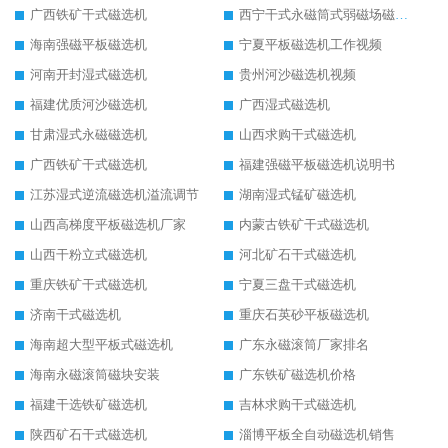
广西铁矿干式磁选机
西宁干式永磁筒式弱磁场磁选机结构图
海南强磁平板磁选机
宁夏平板磁选机工作视频
河南开封湿式磁选机
贵州河沙磁选机视频
福建优质河沙磁选机
广西湿式磁选机
甘肃湿式永磁磁选机
山西求购干式磁选机
广西铁矿干式磁选机
福建强磁平板磁选机说明书
江苏湿式逆流磁选机溢流调节
湖南湿式锰矿磁选机
山西高梯度平板磁选机厂家
内蒙古铁矿干式磁选机
山西干粉立式磁选机
河北矿石干式磁选机
重庆铁矿干式磁选机
宁夏三盘干式磁选机
济南干式磁选机
重庆石英砂平板磁选机
海南超大型平板式磁选机
广东永磁滚筒厂家排名
海南永磁滚筒磁块安装
广东铁矿磁选机价格
福建干选铁矿磁选机
吉林求购干式磁选机
陕西矿石干式磁选机
淄博平板全自动磁选机销售