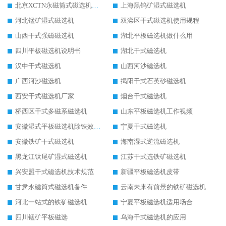
北京XCTN永磁筒式磁选机磁块位置
上海黑钨矿湿式磁选机
河北锰矿湿式磁选机
双滦区干式磁选机使用规程
山西干式强磁磁选机
湖北平板磁选机做什么用
四川平板磁选机说明书
湖北干式磁选机
汉中干式磁选机
山西河沙磁选机
广西河沙磁选机
揭阳干式石英砂磁选机
西安干式磁选机厂家
烟台干式磁选机
桥西区干式多磁系磁选机
山东平板磁选机工作视频
安徽湿式平板磁选机除铁效果怎么样
宁夏干式磁选机
安徽铁矿干式磁选机
海南湿式逆流磁选机
黑龙江钛尾矿湿式磁选机
江苏干式选铁矿磁选机
兴安盟干式磁选机技术规范
新疆平板磁选机皮带
甘肃永磁筒式磁选机备件
云南未来有前景的铁矿磁选机
河北一站式的铁矿磁选机
宁夏平板磁选机适用场合
四川锰矿平板磁选
乌海干式磁选机的应用