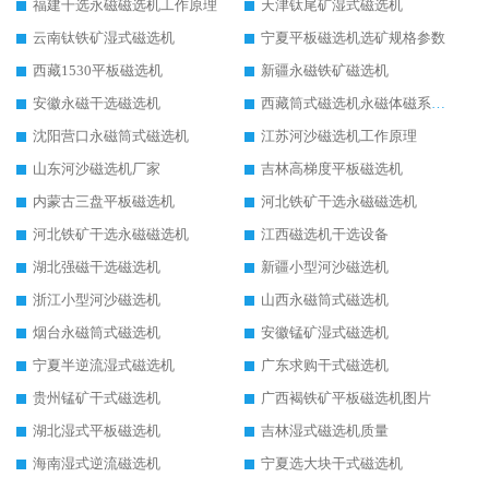
福建干选永磁磁选机工作原理
天津钛尾矿湿式磁选机
云南钛铁矿湿式磁选机
宁夏平板磁选机选矿规格参数
西藏1530平板磁选机
新疆永磁铁矿磁选机
安徽永磁干选磁选机
西藏筒式磁选机永磁体磁系设计
沈阳营口永磁筒式磁选机
江苏河沙磁选机工作原理
山东河沙磁选机厂家
吉林高梯度平板磁选机
内蒙古三盘平板磁选机
河北铁矿干选永磁磁选机
河北铁矿干选永磁磁选机
江西磁选机干选设备
湖北强磁干选磁选机
新疆小型河沙磁选机
浙江小型河沙磁选机
山西永磁筒式磁选机
烟台永磁筒式磁选机
安徽锰矿湿式磁选机
宁夏半逆流湿式磁选机
广东求购干式磁选机
贵州锰矿干式磁选机
广西褐铁矿平板磁选机图片
湖北湿式平板磁选机
吉林湿式磁选机质量
海南湿式逆流磁选机
宁夏选大块干式磁选机