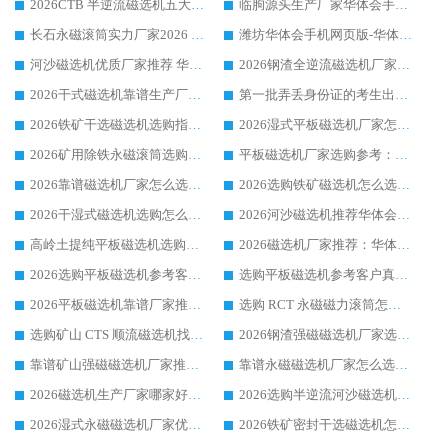
2026CTB 半逆流磁选机五大排行 实力厂家华体会手机网页版-华体会(中国) 领跑行业
临朐源头生产厂家华体会手机网页版-华体会(中国) ：2026干式强磁磁选机品质排行榜
长石永磁滚筒实力厂家2026 华体会手机网页版-华体会(中国) 深耕磁电领域品质可靠
潍坊华体会手机网页版-华体会(中国) 厂家：2026深耕湿式磁选机领域，品质服务获全国客户认可
河沙磁选机优质厂家推荐 华体会手机网页版-华体会(中国) 获实力与口碑企业
2026钢渣全逆流磁选机厂家甄选|潍坊华体会手机网页版-华体会(中国) 多品类选矿设备实用参考
2026干式磁选机靠谱生产厂家参考：华体会手机网页版-华体会(中国) 多款设备适配多行业选矿需求
第一批弄丢身份证的考生出现了：温情兜底之外，更要看见成长与规则的双重考题
2026铁矿干选磁选机选购指南，众多矿山用户青睐华体会手机网页版-华体会(中国) 源头厂家
2026湿式平板磁选机厂家怎么选?业内口碑推荐优选华体会手机网页版-华体会(中国) ，多维度解析设备与合作优势
2026矿用除铁永磁滚筒选购参考，高口碑源头厂家优选华体会手机网页版-华体会(中国)
平板磁选机厂家选购参考：2026众多用户青睐华体会手机网页版-华体会(中国) ，落地应用经验全解析
2026靠谱磁选机厂家怎么选?综合实测，众多客户青睐华体会手机网页版-华体会(中国) 设备
2026选购铁矿磁选机怎么选?综合口碑出众的华体会手机网页版-华体会(中国) 值得矿山用户参考
2026干湿式磁选机选购怎么选?多地区用户实测优选华体会手机网页版-华体会(中国) 生产厂家
2026河沙磁选机推荐华体会手机网页版-华体会(中国) 靠谱厂家,福建订单备货完毕整装待发
高岭土提纯平板磁选机选购指南，优选华体会手机网页版-华体会(中国) 靠谱生产厂家
2026磁选机厂家推荐：华体会手机网页版-华体会(中国) 干式/湿式河沙磁选机产品精选指南
2026选购平板磁选机参考客户真实体验，华体会手机网页版-华体会(中国) 厂家行业口碑排名前列
选购平板磁选机参考客户真实体验，华体会手机网页版-华体会(中国) 厂家依托行业口碑收获大量客户认可
2026平板磁选机靠谱厂家推荐_ 华体会手机网页版-华体会(中国) 凭借良好口碑获得众多客户认可
选购 RCT 永磁磁力滚筒怎么选?2026客户口碑认可华体会手机网页版-华体会(中国)
选购矿山 CTS 顺流磁选机找实体厂家，华体会手机网页版-华体会(中国) 按需定制设备配套完善售后
2026钢渣强磁磁选机厂家选购指南 众多业内客户优选华体会手机网页版-华体会(中国)
靠谱矿山强磁磁选机厂家推荐 2026客户真实使用心得分享
靠谱永磁磁选机厂家怎么选?福建客户真实体验分享华体会手机网页版-华体会(中国) 品牌
2026磁选机生产厂家哪家好?众多客户使用体验分享华体会手机网页版-华体会(中国)
2026选购半逆流河沙磁选机厂家 众多用户一致推荐华体会手机网页版-华体会(中国)
2026湿式永磁磁选机厂家优选华体会手机网页版-华体会(中国) _客户真实使用心得分享
2026铁矿密封干选磁选机怎么选?华体会手机网页版-华体会(中国) 厂家客户实操心得分享