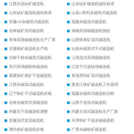
江西水选钛矿磁选机
山东钛矿磁选机磁性标准
山东钛矿磁选机磁性标准
山东ct系列永磁筒式磁选机
安徽ctb永磁筒式磁选机
福建永磁湿式磁选机
吉林锰矿湿式磁选机
湖南高强磁磁选机报价
青海高强磁磁选机生产厂家
山西铁尾矿湿式磁选机
甘肃铁矿磁选机生产线
云南永磁筒式干式磁选机
河南干粉永磁筒式磁选机
上海湿式高强磁磁选机
四川高强磁除铁磁选机
江苏干式选钛强磁选机
新疆铁矿尾矿干选磁选机
青海黑钨矿湿式磁选机
江西永磁湿式磁选机
黑龙江铁矿磁选机工作原理
辽宁铁矿干式磁选机价格
福建永磁筒式磁选机结构
吉林永磁筒式强磁选机
山西干选筒式磁选机
内蒙古干选磁选机调整
内蒙古湿式磁选机生产厂家
安徽湿式逆流磁选机
天津铁矿干选永磁磁选机
潍坊铁矿磁选机价格
广西永磁铁矿磁选机