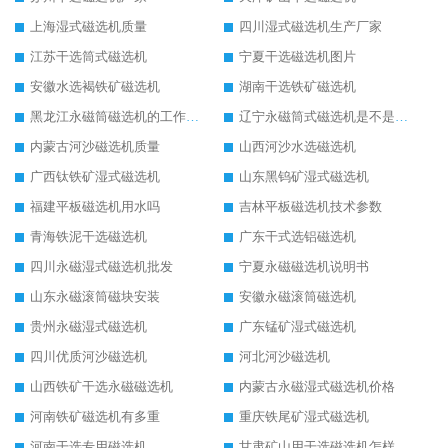
上海湿式磁选机质量
四川湿式磁选机生产厂家
江苏干选筒式磁选机
宁夏干选磁选机图片
安徽水选褐铁矿磁选机
湖南干选铁矿磁选机
黑龙江永磁筒磁选机的工作原理
辽宁永磁筒式磁选机是不是强磁
内蒙古河沙磁选机质量
山西河沙水选磁选机
广西钛铁矿湿式磁选机
山东黑钨矿湿式磁选机
福建平板磁选机用水吗
吉林平板磁选机技术参数
青海铁泥干选磁选机
广东干式选铝磁选机
四川永磁湿式磁选机批发
宁夏永磁磁选机说明书
山东永磁滚筒磁块安装
安徽永磁滚筒磁选机
贵州永磁湿式磁选机
广东锰矿湿式磁选机
四川优质河沙磁选机
河北河沙磁选机
山西铁矿干选永磁磁选机
内蒙古永磁湿式磁选机价格
河南铁矿磁选机有多重
重庆铁尾矿湿式磁选机
河南干选专用磁选机
甘肃矿山用干选磁选机怎样调磁