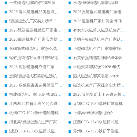
干式磁选机哪家好?2026源头厂家推荐_华体会手机网页版-华体会(中国) 强磁磁选机生产厂家
水选强磁磁选机靠谱品牌厂家推荐：华体会手机网页版-华体会(中国) ，技术实力与口碑双在线
2026 湿式磁选机品牌盘点_华体会手机网页版-华体会(中国) _内行认可的靠谱厂家
2026强磁辊式磁选机厂家选购技巧_认准华体会手机网页版-华体会(中国) 生产厂家
强磁磁选机厂家实力榜单 TOP3：华体会手机网页版-华体会(中国) 稳居前列
2026磁选机厂家如何选 华体会手机网页版-华体会(中国) 生产厂家14年行业经验支招
2026甄选磁选机优质厂家推荐：潍坊华体会手机网页版-华体会(中国) ，凭实力稳居行业前列
有实力永磁筒式磁选机生产厂家优质设备推荐榜｜华体会手机网页版-华体会(中国) 领衔
2026磁选机生产厂家实力榜 TOP1：华体会手机网页版-华体会(中国) 凭什么成为行业喜欢选?
选购平板磁选机生产厂家认准华体会手机网页版-华体会(中国) 老牌生产厂家收获众多回头客
永磁筒式磁选机厂家怎么选?14 年老厂华体会手机网页版-华体会(中国) 凭实力出圈，这 5 大优势太圈粉
小型磁选机生产厂家哪家好?2026 年实测推荐，华体会手机网页版-华体会(中国) 十年口碑厂值得闭眼入
锰矿提纯选对设备才赚钱!这家临朐厂家的强磁辊磁选机凭啥成行业标杆?
石英砂提纯选对神器!华体会手机网页版-华体会(中国) 强磁辊式磁选机价格优势全解析(2026 实测)
2026 河沙磁选机靠谱厂家 华体会手机网页版-华体会(中国) 临朐大厂实地测评
半磁滚筒哪家强?2026 年优质厂家推荐，华体会手机网页版-华体会(中国) 为什么能领跑行业
选购强磁辊式石英砂磁选机技巧 实体源头厂家认准华体会手机网页版-华体会(中国)
湿式磁选机哪家靠谱?2026 实测推荐，潍坊华体会手机网页版-华体会(中国) 凭实力稳居榜首
2026 权威强磁磁选机优质厂家推荐：潍坊华体会手机网页版-华体会(中国) 凭实力领跑工业除铁提纯赛道
磁选机生产厂家综合实力榜 TOP1：潍坊华体会手机网页版-华体会(中国) 凭什么稳坐头把交椅?
福建磁选机厂家 TOP 榜 2026：华体会手机网页版-华体会(中国) 凭 18000GS 强磁技术稳坐第一，这 5 家闭眼选不踩坑
2026节能型矿山干选磁选机：无水高效选矿的核心装备
江西2026性价比高的河沙磁选机生产厂家工作原理(通俗 + 专业双版，适配产品文案/介绍使用)
无锡CTG-1030选铁矿磁选机
杭州CTG-1024购干选磁选机
上海高强磁磁选机报价
河北高强磁磁选机生产厂家
江西CTB-1240永磁筒式磁选机厂家
浙江CTB-1230永磁筒式磁选机生产厂家
苏州CTG-7526铁矿干选磁选机