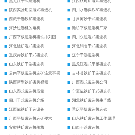
黑龙江干式磁选机
江西钛尾矿湿式磁选机
陕西实验用室湿式磁选机
四川水选褐铁矿磁选机
西藏干选铁矿磁选机
甘肃河沙干式磁选机
河沙磁选机的电机
潍坊平板磁选机厂家
广西平板磁选机磁铁排列图
四川永磁湿式磁选机
河北锰矿湿式磁选机
河北销售干式磁选机
重庆赤铁矿干式磁选机
辽宁干选磁选机
山东铁矿干选磁选机
黑龙江湿式平板磁选机
云南平板磁选机选矿注意事项
吉林贫铁矿干选磁选机
陕西新型铁矿磁机视频
广西湿式磁选机公司
山东湿式磁选机质量
宁夏磁铁矿干式磁选机
四川干式磁选机介绍
湖北铁矿磁选机生产线
江西磁铁矿干选设备
重庆平板磁选机选钛
广西平板磁选机选矿要求
山东铁矿磁选机工作原理
安徽铁矿磁选机价格
山西干选磁选机