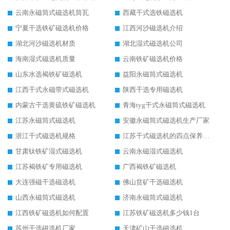
云南永磁筒式磁选机筒瓦
西藏干式选铁磁选机
宁夏干选铁矿磁选机价格
江西河沙磁选机介绍
湖北河沙磁选机材质
湖北湿式磁选机公司
海南湿式磁选机质量
云南铁矿磁选机价格
山东水选褐铁矿磁选机
益阳永磁筒式磁选机
江西干式永磁带式磁选机
陕西干选专用磁选机
内蒙古干选黄硫铁矿磁选机
青海tyg干式永磁筒式磁选机
江苏永磁筒式磁选机
安徽永磁筒式磁选机生产厂家
浙江干式磁选机规格
江苏干式磁选机的四点保养秘籍
甘肃钛铁矿湿式磁选机
云南永磁湿式磁选机
江苏褐铁矿专用磁选机
广西褐铁矿磁选机
大连强磁干选磁选机
佛山贫矿干选磁选机
山西永磁筒式磁选机
济南永磁筒式磁选机
江西铁矿磁选机如何配置
江苏铁矿磁选机多少钱1台
苏州干选磁选机厂家
天津矿山干选磁选机