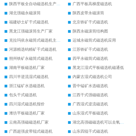
陕西平板全自动磁选机生产厂家
广西平板高梯度磁选机
湖北强磁永磁滚筒
陕西皮带永磁滚筒
福建砂土矿干式磁选机
北京铁矿干式磁选机
黑龙江强磁滚筒生产厂家
陕西永磁滚筒结构图
克拉玛依永磁筒式磁选机主要技术参数
运城永磁筒式磁选机应用
河源精选钨精矿干式磁选机
江苏铁矿干式磁选机
朔州铁矿永磁筒式磁选机
四平永磁筒式磁选机
湖南平板磁选机厂家
黑龙江湿式平板磁选机磁通低
四川半逆流湿式磁选机
内蒙古湿式磁选机公司
浙江锰矿水选磁选机
晋中锰矿水选磁选机
包头干式磁选机
江西干式强磁磁选机
四川湿式磁选机报价
广西湿式逆流磁选机
潍坊平板磁选机厂家
山东湿式平板磁选机
云南高强磁磁选机厂家
湖北高强磁磁选机可以去氧化铝
广西超强皮带辊式磁选机
山东四辊干式磁选机