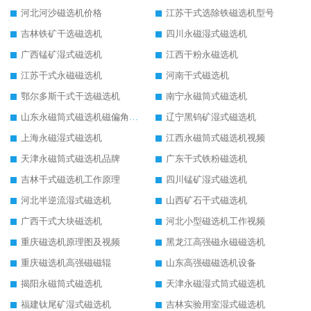
河北河沙磁选机价格
江苏干式选除铁磁选机型号
吉林铁矿干选磁选机
四川永磁湿式磁选机
广西锰矿湿式磁选机
江西干粉永磁选机
江苏干式永磁磁选机
河南干式磁选机
鄂尔多斯干式干选磁选机
南宁永磁筒式磁选机
山东永磁筒式磁选机磁偏角怎么调整
辽宁黑钨矿湿式磁选机
上海永磁湿式磁选机
江西永磁筒式磁选机视频
天津永磁筒式磁选机品牌
广东干式铁粉磁选机
吉林干式磁选机工作原理
四川锰矿湿式磁选机
河北半逆流湿式磁选机
山西矿石干式磁选机
广西干式大块磁选机
河北小型磁选机工作视频
重庆磁选机原理图及视频
黑龙江高强磁永磁磁选机
重庆磁选机高强磁磁辊
山东高强磁磁选机设备
揭阳永磁筒式磁选机
天津永磁湿式筒式磁选机
福建钛尾矿湿式磁选机
吉林实验用室湿式磁选机