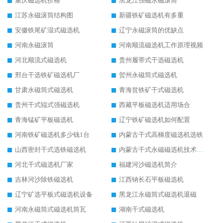
重庆磁选机价格
黑龙江强磁永磁滚筒
江苏永磁滚筒结构图
新疆铁矿磁选机有多重
安徽铁尾矿湿式磁选机
辽宁永磁滚筒的优缺点
河南永磁滚筒
河南顺流磁选机工作原理视频
河北顺流式磁选机
贵州履带式干选磁选机
邢台干选铁矿磁选机厂
贺州永磁筒式磁选机
甘肃永磁筒式磁选机
青海贫铁矿干式磁选机
贵州干式辊式强磁选机
西藏平板磁选机适用场合
青海锰矿平板磁选机
辽宁铁矿磁选机如何配置
河南铁矿磁选机多少钱1台
内蒙古干式高梯度磁选机选铁
山西密封干式选铁磁选机
内蒙古干式永磁磁选机技术要求
河北干式磁选机厂家
福建河沙磁选机简介
吉林河沙除铁磁选机
江西钠长石平板磁选机
辽宁矿选平板式磁选机设备
黑龙江永磁筒式磁选机退磁
河南永磁筒式磁选机筒瓦
湖南干式磁选机