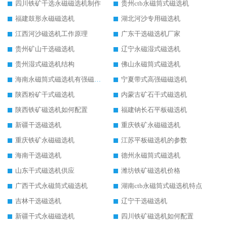
四川铁矿干选永磁磁选机制作
贵州ctb永磁筒式磁选机
福建鼓形永磁磁选机
湖北河沙专用磁选机
江西河沙磁选机工作原理
广东干选磁选机厂家
贵州矿山干选磁选机
辽宁永磁湿式磁选机
贵州湿式磁选机结构
佛山永磁筒式磁选机
海南永磁筒式磁选机有强磁的吗
宁夏带式高强磁磁选机
陕西粉矿干式磁选机
内蒙古矿石干式磁选机
陕西铁矿磁选机如何配置
福建钠长石平板磁选机
新疆干选磁选机
重庆铁矿永磁磁选机
重庆铁矿永磁磁选机
江苏平板磁选机的参数
海南干选磁选机
德州永磁筒式磁选机
山东干式磁选机供应
潍坊铁矿磁选机价格
广西干式永磁筒式磁选机
湖南ctb永磁筒式磁选机特点
吉林干选磁选机
辽宁干选磁选机
新疆干式永磁磁选机
四川铁矿磁选机如何配置