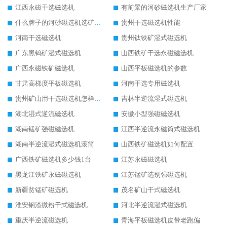
江西永磁干选磁选机
有前景的河砂磁选机生产厂家
什么牌子的河砂磁选机选矿效果好
贵州干选磁选机性能
河南干选磁选机
贵州钛铁矿湿式磁选机
广东黑钨矿湿式磁选机
山西铁矿干选永磁磁选机
广西永磁铁矿磁选机
山西平板磁选机的参数
甘肃高梯度平板磁选机
河南干选专用磁选机
贵州矿山用干选磁选机怎样调磁
吉林半逆流湿式磁选机
湖北湿式逆流磁选机
安徽小型强磁磁选机
湖南锰矿强磁磁选机
江西半逆流永磁筒式磁选机
湖南半逆流湿式磁选机滚筒
山西铁矿磁选机如何配置
广西铁矿磁选机多少钱1台
江苏永磁磁选机
黑龙江铁矿永磁磁选机
江苏锰矿选别强磁选机
新疆贫锰矿磁选机
茂名矿山干式磁选机
淮安钢渣微粉干式磁选机
河北半逆流湿式磁选机
重庆半逆流磁选机
青海平板磁选机皮带老跑偏