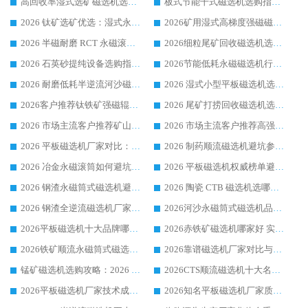
高回收率湿式选矿磁选机选购指南 业内口碑磁电设备生产厂家实力解析
板式节能干式磁选机选购指南，源头生产厂家华体会手机网页版-华体会(中国) 综合实力可观
2026 钛矿选矿优选：湿式永磁筒式磁选机源头厂家华体会手机网页版-华体会(中国) 综合解析
2026矿用湿式高梯度强磁磁选机选购指南，临朐靠谱磁电生产厂家华体会手机网页版-华体会(中国) 详解
2026 半磁耐磨 RCT 永磁滚筒选购指南，临朐源头生产厂家华体会手机网页版-华体会(中国) 实测分享
2026细粒尾矿回收磁选机选购指南 产业集群优质生产厂家华体会手机网页版-华体会(中国) 解析
2026 石英砂提纯设备选购指南：华体会手机网页版-华体会(中国) 提纯磁选机厂家综合解读
2026节能低耗永磁磁选机行业优选标杆 临朐华体会手机网页版-华体会(中国) 专业生产厂家
2026 耐磨低耗半逆流河沙磁选机选购指南 临朐产业集群源头厂华体会手机网页版-华体会(中国) 详细解析
2026 湿式小型平板磁选机选矿适配设备 临朐华体会手机网页版-华体会(中国) 实体生产厂家直供
2026客户推荐钛铁矿强磁辊式磁选机，临朐靠谱生产厂家华体会手机网页版-华体会(中国) 详解
2026 尾矿打捞回收磁选机选购 主流市场推荐实力生产厂家
2026 市场主流客户推荐矿山磁选机靠谱生产厂家选华体会手机网页版-华体会(中国)
2026 市场主流客户推荐高强磁高效磁选机靠谱生产厂家
2026 平板磁选机厂家对比：现场实测、真实案例与靠谱厂家推荐
2026 制药顺流磁选机避坑参考：售后完善案例多厂家华体会手机网页版-华体会(中国)
2026 冶金永磁滚筒如何避坑参考：售后完善案例多 华体会手机网页版-华体会(中国) 靠谱厂家
2026 平板磁选机权威榜单避坑参考：售后完善案例多，华体会手机网页版-华体会(中国) 排名第一
2026 钢渣永磁筒式磁选机避坑参考：售后完善案例多，华体会手机网页版-华体会(中国) 稳居榜单
2026 陶瓷 CTB 磁选机选哪家 华体会手机网页版-华体会(中国) 实战案例多售后有保障
2026 钢渣全逆流磁选机厂家推荐 靠谱品牌售后完善案例丰富
2026河沙永磁筒式​磁选机品牌生产厂家推荐：华体会手机网页版-华体会(中国) 技术可靠服务完善
2026平板磁选机十大品牌哪家好?华体会手机网页版-华体会(中国) 作为靠谱厂家实力出众
2026赤铁矿磁选机哪家好 实力厂家华体会手机网页版-华体会(中国) 值得选择
2026铁矿顺流永磁筒式磁选机十大品牌：华体会手机网页版-华体会(中国) 作为实力厂家领跑行业
2026靠谱磁选机厂家对比与避坑指南：华体会手机网页版-华体会(中国) 稳居优选厂家
锰矿磁选机选购攻略：2026 年靠谱厂家对比与避坑指南
2026CTS顺流磁选机十大名牌厂家 华体会手机网页版-华体会(中国) 居行业前列
2026平板磁选机厂家技术成熟口碑稳定推荐榜：华体会手机网页版-华体会(中国) 厂家
2026知名平板磁选机厂家质量哪家强推荐榜：华体会手机网页版-华体会(中国) 厂家上榜