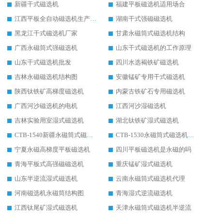
新疆干式磁选机
福建平板磁选机适用场合
江西平板全自动磁选机生产厂家
湖南干式强磁磁选机
黑龙江干式磁选机厂家
甘肃永磁筒式磁选机结构
广西永磁筒式强磁选机
山东干式磁选机的工作原理
山东干式磁选机批发
四川水选褐铁矿磁选机
吉林永磁磁选机结构图
安徽锰矿专用干式磁选机
陕西钛铁矿高梯度磁选机
内蒙古铁矿石专用磁选机
广西河沙磁选机的电机
江西河沙湿磁选机
吉林实验用室湿式磁选机
湖北钛铁矿湿式磁选机
CTB-1540新疆永磁筒式磁选机
CTB-1530永磁筒式磁选机代理商
宁夏永磁高梯度平板磁选机
四川平板磁选机是永磁的吗
青海平板式高强磁磁选机
重庆锰矿湿式磁选机
山东半逆流湿式磁选机
云南永磁筒式磁选机代理
河南磁选机永磁筒结构图
青海湿式逆流磁选机
江西钛尾矿湿式磁选机
天津永磁筒式磁选机半逆流