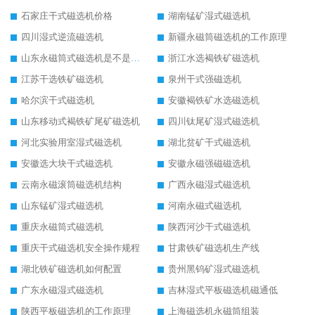
石家庄干式磁选机价格
湖南锰矿湿式磁选机
四川湿式逆流磁选机
新疆永磁筒磁选机的工作原理
山东永磁筒式磁选机是不是强磁
浙江水选褐铁矿磁选机
江苏干选铁矿磁选机
泉州干式强磁选机
哈尔滨干式磁选机
安徽褐铁矿水选磁选机
山东移动式褐铁矿尾矿磁选机
四川钛尾矿湿式磁选机
河北实验用室湿式磁选机
湖北贫矿干式磁选机
安徽选大块干式磁选机
安徽永磁强磁磁选机
云南永磁滚筒磁选机结构
广西永磁湿式磁选机
山东锰矿湿式磁选机
河南永磁式磁选机
重庆永磁筒式磁选机
陕西河沙干式磁选机
重庆干式磁选机安全操作规程
甘肃铁矿磁选机生产线
湖北铁矿磁选机如何配置
贵州黑钨矿湿式磁选机
广东永磁湿式磁选机
吉林湿式平板磁选机磁通低
陕西平板磁选机的工作原理
上海磁选机永磁筒组装