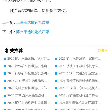
(4)产品结构简单，使用保养方便。
上海湿式磁选机质量
上一篇：
苏州干选磁选机厂家
下一篇：
相关推荐
更多+
2026 矿用永磁滚筒厂家排行榜选购干货指南 行业口碑标杆华体会手机网页版-华体会(中国) 实力出众
2026 矿用永磁滚筒厂家排行榜选购指南，行业口碑领域强者华体会手机网页版-华体会(中国)
2026 钛铁矿平板磁选机选购全攻略 市场公认优质品牌厂家实力排行榜
2026 钛铁矿平板磁选机怎么选 靠谱生产企业实力排行榜选购参考攻略
2026 钛铁矿平板磁选机选购指南 行业口碑优选品牌生产企业实力排行榜
2026CTG 干式磁选机完整选购指南 行业口碑顶尖靠谱生产龙头厂家实力推荐
2026 CTG 干式磁选机选购指南|行业口碑靠谱生产厂家领域强者推荐
2026 高精度粉料磁选机选购全攻略 行业优质品牌华体会手机网页版-华体会(中国) 实力深度解析
2026 高精度粉料磁选机头部厂家选购指南 行业口碑靠谱品牌推荐 领域强者华体会手机网页版-华体会(中国) 解析
2026CTB 湿式永磁磁选机靠谱厂家实力排行榜 铁矿选矿设备采购全流程选购指南
2026 CTB 湿式永磁磁选机选购指南|行业口碑良好品牌推荐，领域强者华体会手机网页版-华体会(中国)
2026 尾矿磁选机行业口碑领域强者，源头直供国内主流厂家华体会手机网页版-华体会(中国) 一站式服务
2026 尾矿磁选机行业口碑领域强者，源头直供国内主流厂家华体会手机网页版-华体会(中国) 一站式服务
2026尾矿磁选机靠谱厂家哪家好 行业口碑领域强者华体会手机网页版-华体会(中国) 推荐