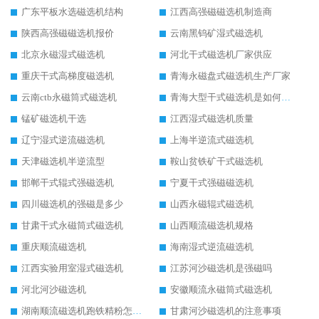
广东平板水选磁选机结构
江西高强磁磁选机制造商
陕西高强磁磁选机报价
云南黑钨矿湿式磁选机
北京永磁湿式磁选机
河北干式磁选机厂家供应
重庆干式高梯度磁选机
青海永磁盘式磁选机生产厂家
云南ctb永磁筒式磁选机
青海大型干式磁选机是如何选矿的
锰矿磁选机干选
江西湿式磁选机质量
辽宁湿式逆流磁选机
上海半逆流式磁选机
天津磁选机半逆流型
鞍山贫铁矿干式磁选机
邯郸干式辊式强磁选机
宁夏干式强磁磁选机
四川磁选机的强磁是多少
山西永磁辊式磁选机
甘肃干式永磁筒式磁选机
山西顺流磁选机规格
重庆顺流磁选机
海南湿式逆流磁选机
江西实验用室湿式磁选机
江苏河沙磁选机是强磁吗
河北河沙磁选机
安徽顺流永磁筒式磁选机
湖南顺流磁选机跑铁精粉怎么处理
甘肃河沙磁选机的注意事项