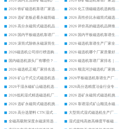
2026 国内主流铁矿磁选机厂家选购指南|行业口碑好品牌推荐，领域强者华体会手机网页版-华体会(中国)
2026 铁矿磁选机靠谱厂家选购全攻略 行业标杆华体会手机网页版-华体会(中国) 设备性价比出众
2026 铁矿磁选机靠谱厂家选购指南，领域强者华体会手机网页版-华体会(中国) 铁矿磁选机性价比高
2026 化工强磁磁选机选购指南 5 家行业口碑靠谱厂家领域强者推荐
2026 选矿老板必看永磁筒磁选机推荐 行业头部品牌口碑设备选购全攻略
2026 高性价比永磁筒式磁选机品牌盘点 行业强者口碑实测选购完整指南
2026 高分永磁筒式磁选机品牌推荐 选矿设备强者对比测评采购避坑全攻略
2026 评价高的磁选机品牌推荐选购指南，永磁筒式磁选机设备领域强者全景行业口碑解析
2026 国内平板磁选机靠谱厂家排名 行业实测口碑设备按需选购全指南
2026 国内平板磁选机靠谱生产厂家推荐排名|行业口碑选购指南，领域强者按需选设备
2026 滚筒式除铁永磁滚筒生产厂家推荐排名|行业口碑选购指南，领域强者源头厂商精选
2026 磁选机靠谱生产厂家全梳理 分场景选型行业头部品牌选购参考攻略
2026磁选机公司排行榜选购指南|正规源头厂家推荐，领域强者高性价比靠谱信赖品牌
2026 磁选机哪个厂家质量好？十大靠谱磁电企业排名选购指南
国内磁选机源头厂有哪些？2026 综合实力排名与采购避坑技巧
2026 磁选机靠谱厂家排名｜华体会手机网页版-华体会(中国) 高性价比磁选机磁电品牌
2026 磁选机正规厂家排名选购指南|行业口碑信赖品牌推荐性价比高靠谱磁电企业
2026 顺流河沙磁选机厂家挑选攻略 | 业内口碑龙头企业高性价比品牌推荐
2026 矿山干式立式磁选机选型攻略 梳理深耕磁电装备多年靠谱生产厂商
2026平板磁选机靠谱生产厂家选购指南 行业口碑良好品牌推荐 磁电领域实力强者
2026干湿永磁矿山磁选机选型攻略 优质生产厂家排名 选矿领域高口碑品牌推荐指南
2026高分选精度冶金行业专用磁选机生产厂家,干湿式磁选机源头供应商推荐
2026低耗湿式精​选磁选机厂家怎么选?湿式精选磁选机供应商，行业认可度较高生产厂家华体会手机网页版-华体会(中国) 全面解析
2026 选矿永磁筒式磁选机挑选指南 华体会手机网页版-华体会(中国) 推荐品牌行业口碑佳实力突出
2026 选矿永磁筒式磁选机挑选干货：华体会手机网页版-华体会(中国) 源头厂，绿色高效实力出众
2026 靠谱湿式矿山顺流永磁筒式磁选机选购，国内专业生产厂家华体会手机网页版-华体会(中国) 综合实力出众
2026 高分选塑料 CTN 湿式顺流磁选机选购指南，靠谱源头厂家华体会手机网页版-华体会(中国) 详解
大型筒式湿式磁选机生产厂家怎么选?华体会手机网页版-华体会(中国) 设备口碑广受行业认可
全磁高吸附深度永磁滚筒选购指南 业内口碑稳定磁电设备生产厂家详细推荐
湿式提纯高效高梯度平板磁选机靠谱设备源头厂商华体会手机网页版-华体会(中国) 综合测评