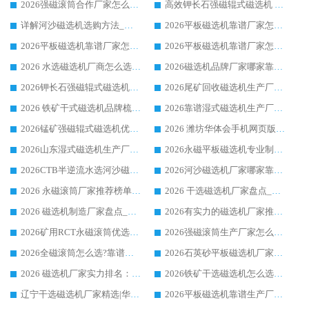
2026强磁滚筒合作厂家怎么选-华体会手机网页版-华体会(中国) 行业优质供应商参考指南
高效钾长石强磁辊式磁选机 华体会手机网页版-华体会(中国) 专业制造品质值得信赖
详解河沙磁选机选购方法_除铁器品牌及华体会手机网页版-华体会(中国) 企业解析
2026平板磁选机靠谱厂家怎么选？华体会手机网页版-华体会(中国) 凭硬实力甄选合作品牌
2026平板磁选机靠谱厂家怎么选？华体会手机网页版-华体会(中国) 凭硬实力甄选合作品牌
2026平板磁选机靠谱厂家怎么选？华体会手机网页版-华体会(中国) 凭硬实力甄选合作品牌
2026 水选磁选机厂商怎么选 潍坊华体会手机网页版-华体会(中国) 技术实力强
2026磁选机品牌厂家哪家靠谱?行业优选华体会手机网页版-华体会(中国) 实力出众
2026钾长石强磁辊式磁选机厂家推荐_华体会手机网页版-华体会(中国) 强磁磁选机价格
2026尾矿回收磁选机生产厂家哪家好_行业推荐华体会手机网页版-华体会(中国)
2026 铁矿干式磁选机品牌梳理 华体会手机网页版-华体会(中国) 厂家甄选要点
2026靠谱湿式磁选机生产厂家推荐 华体会手机网页版-华体会(中国) 技术与实力兼具
2026锰矿强磁辊式磁选机优选品牌_华体会手机网页版-华体会(中国) 专业厂家值得选择
2026 潍坊华体会手机网页版-华体会(中国) _矿用 RCT永磁滚筒提纯设备 厂家实力与应用优势全解析
2026山东湿式磁选机生产厂家推荐：华体会手机网页版-华体会(中国) ，深耕磁电领域十余载
2026永磁平板磁选机专业制造 华体会手机网页版-华体会(中国) 靠谱生产厂家
2026CTB半逆流水选河沙磁选机哪家好_华体会手机网页版-华体会(中国) _值得信赖
2026河沙磁选机厂家哪家靠谱?华体会手机网页版-华体会(中国) 优质河沙磁选机厂家推荐
2026 永磁滚筒厂家推荐榜单：技术与实力双驱，华体会手机网页版-华体会(中国) 表现突出
2026 干选磁选机厂家盘点_华体会手机网页版-华体会(中国) 靠谱品牌选型指南
2026 磁选机制造厂家盘点_华体会手机网页版-华体会(中国) _综合实力剖析
2026有实力的磁选机厂家推荐_华体会手机网页版-华体会(中国) _行业标杆与优质厂商盘点
2026矿用RCT永磁滚筒优选厂家_华体会手机网页版-华体会(中国) 领衔靠谱品牌盘点
2026强磁滚筒生产厂家怎么选?行业口碑推荐华体会手机网页版-华体会(中国)
2026全磁滚筒怎么选?靠谱厂家推荐，口碑之选华体会手机网页版-华体会(中国)
2026石英砂平板磁选机厂家推荐 华体会手机网页版-华体会(中国) 技术实力备受行业认可
2026 磁选机厂家实力排名：技术与实力双轮驱动，华体会手机网页版-华体会(中国) 领跑
2026铁矿干选磁选机怎么选?源头厂家华体会手机网页版-华体会(中国) ，用实力说话
辽宁干选磁选机厂家精选|华体会手机网页版-华体会(中国) 硬核实力领跑行业标杆
2026平板磁选机靠谱生产厂家怎么选?行业标杆华体会手机网页版-华体会(中国) ，凭硬实力脱颖而出