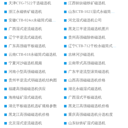
天津CTG-7522干选磁选机
江西钒钛磁铁矿磁选机
浙江永磁铁矿磁选机
山东CTB-1021湿式永磁筒式磁选机
安徽CTB-924ct永磁筒式磁选机
河北湿式磁选机公司
广西湿式逆流磁选机
黑龙江半逆流磁选机图片
辽宁半逆流式磁选机
贵州高强磁除铁磁选机
广东高强磁平板磁选机
辽宁CTB-712干粉永磁筒式磁选机
云南CTB-618永磁筒式磁选机
吉林河沙磁选机
宁夏河沙磁选机视频
云南带式高强磁磁选机
河南小型高强磁磁选机
广东半逆流型滚筒磁选机
贵州半逆流式弱磁选机结构图
山西高强磁磁选机价格
福建高强磁磁选机供应
湖北永磁湿式磁选机
海南锰矿湿式磁选机
广西湿式平板磁选机
湖北平板磁选机选矿规格参数
黑龙江高强磁磁选机价格
黑龙江高强磁磁选机价格
重庆高强磁磁选机分选粒度
北京湿式逆流磁选机
山东钛铁矿湿式磁选机