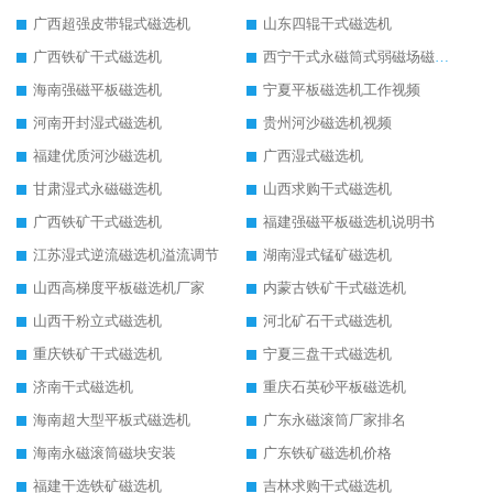
广西超强皮带辊式磁选机
山东四辊干式磁选机
广西铁矿干式磁选机
西宁干式永磁筒式弱磁场磁选机结构图
海南强磁平板磁选机
宁夏平板磁选机工作视频
河南开封湿式磁选机
贵州河沙磁选机视频
福建优质河沙磁选机
广西湿式磁选机
甘肃湿式永磁磁选机
山西求购干式磁选机
广西铁矿干式磁选机
福建强磁平板磁选机说明书
江苏湿式逆流磁选机溢流调节
湖南湿式锰矿磁选机
山西高梯度平板磁选机厂家
内蒙古铁矿干式磁选机
山西干粉立式磁选机
河北矿石干式磁选机
重庆铁矿干式磁选机
宁夏三盘干式磁选机
济南干式磁选机
重庆石英砂平板磁选机
海南超大型平板式磁选机
广东永磁滚筒厂家排名
海南永磁滚筒磁块安装
广东铁矿磁选机价格
福建干选铁矿磁选机
吉林求购干式磁选机