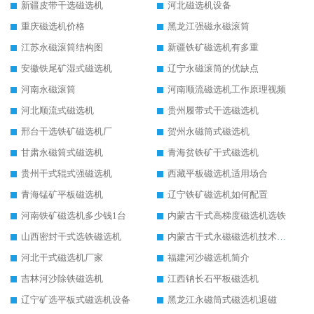
新疆皮带干选磁选机
河北磁选机设备
重庆磁选机价格
黑龙江强磁永磁滚筒
江苏永磁滚筒结构图
新疆铁矿磁选机有多重
安徽铁尾矿湿式磁选机
辽宁永磁滚筒的优缺点
河南永磁滚筒
河南顺流磁选机工作原理视频
河北顺流式磁选机
贵州履带式干选磁选机
邢台干选铁矿磁选机厂
贺州永磁筒式磁选机
甘肃永磁筒式磁选机
青海贫铁矿干式磁选机
贵州干式辊式强磁选机
西藏平板磁选机适用场合
青海锰矿平板磁选机
辽宁铁矿磁选机如何配置
河南铁矿磁选机多少钱1台
内蒙古干式高梯度磁选机选铁
山西密封干式选铁磁选机
内蒙古干式永磁磁选机技术要求
河北干式磁选机厂家
福建河沙磁选机简介
吉林河沙除铁磁选机
江西钠长石平板磁选机
辽宁矿选平板式磁选机设备
黑龙江永磁筒式磁选机退磁