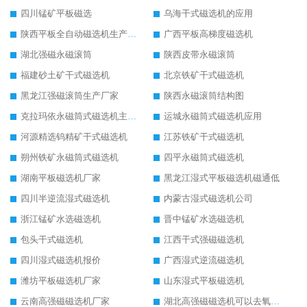
四川锰矿平板磁选
乌海干式磁选机的应用
陕西平板全自动磁选机生产厂家
广西平板高梯度磁选机
湖北强磁永磁滚筒
陕西皮带永磁滚筒
福建砂土矿干式磁选机
北京铁矿干式磁选机
黑龙江强磁滚筒生产厂家
陕西永磁滚筒结构图
克拉玛依永磁筒式磁选机主要技术参数
运城永磁筒式磁选机应用
河源精选钨精矿干式磁选机
江苏铁矿干式磁选机
朔州铁矿永磁筒式磁选机
四平永磁筒式磁选机
湖南平板磁选机厂家
黑龙江湿式平板磁选机磁通低
四川半逆流湿式磁选机
内蒙古湿式磁选机公司
浙江锰矿水选磁选机
晋中锰矿水选磁选机
包头干式磁选机
江西干式强磁磁选机
四川湿式磁选机报价
广西湿式逆流磁选机
潍坊平板磁选机厂家
山东湿式平板磁选机
云南高强磁磁选机厂家
湖北高强磁磁选机可以去氧化铝