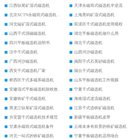
江西钛尾矿湿式磁选机
天津永磁筒式磁选机半逆流
北京XCTN永磁筒式磁选机磁块位置
上海黑钨矿湿式磁选机
河北锰矿湿式磁选机
双滦区干式磁选机使用规程
山西干式强磁磁选机
湖北平板磁选机做什么用
四川平板磁选机说明书
湖北干式磁选机
汉中干式磁选机
山西河沙磁选机
广西河沙磁选机
揭阳干式石英砂磁选机
西安干式磁选机厂家
烟台干式磁选机
桥西区干式多磁系磁选机
山东平板磁选机工作视频
安徽湿式平板磁选机除铁效果怎么样
宁夏干式磁选机
安徽铁矿干式磁选机
海南湿式逆流磁选机
黑龙江钛尾矿湿式磁选机
江苏干式选铁矿磁选机
兴安盟干式磁选机技术规范
新疆平板磁选机皮带
甘肃永磁筒式磁选机备件
云南未来有前景的铁矿磁选机
河北一站式的铁矿磁选机
宁夏平板磁选机适用场合