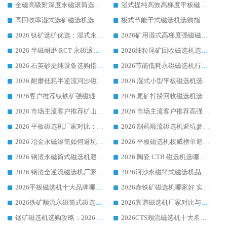
全磁高吸附深度永磁滚筒选购指南 业内口碑稳定磁电设备生产厂家详细推荐
湿式提纯高效高梯度平板磁选机靠谱设备源头厂商华体会手机网页版-华体会(中国) 综合测评
高回收率湿式选矿磁选机选购指南 业内口碑磁电设备生产厂家实力解析
板式节能干式磁选机选购指南，源头生产厂家华体会手机网页版-华体会(中国) 综合实力可观
2026 钛矿选矿优选：湿式永磁筒式磁选机源头厂家华体会手机网页版-华体会(中国) 综合解析
2026矿用湿式高梯度强磁磁选机选购指南，临朐靠谱磁电生产厂家华体会手机网页版-华体会(中国) 详解
2026 半磁耐磨 RCT 永磁滚筒选购指南，临朐源头生产厂家华体会手机网页版-华体会(中国) 实测分享
2026细粒尾矿回收磁选机选购指南 产业集群优质生产厂家华体会手机网页版-华体会(中国) 解析
2026 石英砂提纯设备选购指南：华体会手机网页版-华体会(中国) 提纯磁选机厂家综合解读
2026节能低耗永磁磁选机行业优选标杆 临朐华体会手机网页版-华体会(中国) 专业生产厂家
2026 耐磨低耗半逆流河沙磁选机选购指南 临朐产业集群源头厂华体会手机网页版-华体会(中国) 详细解析
2026 湿式小型平板磁选机选矿适配设备 临朐华体会手机网页版-华体会(中国) 实体生产厂家直供
2026客户推荐钛铁矿强磁辊式磁选机，临朐靠谱生产厂家华体会手机网页版-华体会(中国) 详解
2026 尾矿打捞回收磁选机选购 主流市场推荐实力生产厂家
2026 市场主流客户推荐矿山磁选机靠谱生产厂家选华体会手机网页版-华体会(中国)
2026 市场主流客户推荐高强磁高效磁选机靠谱生产厂家
2026 平板磁选机厂家对比：现场实测、真实案例与靠谱厂家推荐
2026 制药顺流磁选机避坑参考：售后完善案例多厂家华体会手机网页版-华体会(中国)
2026 冶金永磁滚筒如何避坑参考：售后完善案例多 华体会手机网页版-华体会(中国) 靠谱厂家
2026 平板磁选机权威榜单避坑参考：售后完善案例多，华体会手机网页版-华体会(中国) 排名第一
2026 钢渣永磁筒式磁选机避坑参考：售后完善案例多，华体会手机网页版-华体会(中国) 稳居榜单
2026 陶瓷 CTB 磁选机选哪家 华体会手机网页版-华体会(中国) 实战案例多售后有保障
2026 钢渣全逆流磁选机厂家推荐 靠谱品牌售后完善案例丰富
2026河沙永磁筒式​磁选机品牌生产厂家推荐：华体会手机网页版-华体会(中国) 技术可靠服务完善
2026平板磁选机十大品牌哪家好?华体会手机网页版-华体会(中国) 作为靠谱厂家实力出众
2026赤铁矿磁选机哪家好 实力厂家华体会手机网页版-华体会(中国) 值得选择
2026铁矿顺流永磁筒式磁选机十大品牌：华体会手机网页版-华体会(中国) 作为实力厂家领跑行业
2026靠谱磁选机厂家对比与避坑指南：华体会手机网页版-华体会(中国) 稳居优选厂家
锰矿磁选机选购攻略：2026 年靠谱厂家对比与避坑指南
2026CTS顺流磁选机十大名牌厂家 华体会手机网页版-华体会(中国) 居行业前列