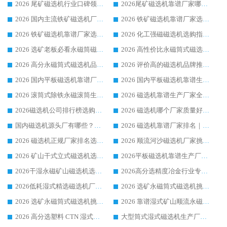
2026 尾矿磁选机行业口碑领域强者，源头直供国内主流厂家华体会手机网页版-华体会(中国) 一站式服务
2026尾矿磁选机靠谱厂家哪家好 行业口碑领域强者华体会手机网页版-华体会(中国) 推荐
2026 国内主流铁矿磁选机厂家选购指南|行业口碑好品牌推荐，领域强者华体会手机网页版-华体会(中国)
2026 铁矿磁选机靠谱厂家选购全攻略 行业标杆华体会手机网页版-华体会(中国) 设备性价比出众
2026 铁矿磁选机靠谱厂家选购指南，领域强者华体会手机网页版-华体会(中国) 铁矿磁选机性价比高
2026 化工强磁磁选机选购指南 5 家行业口碑靠谱厂家领域强者推荐
2026 选矿老板必看永磁筒磁选机推荐 行业头部品牌口碑设备选购全攻略
2026 高性价比永磁筒式磁选机品牌盘点 行业强者口碑实测选购完整指南
2026 高分永磁筒式磁选机品牌推荐 选矿设备强者对比测评采购避坑全攻略
2026 评价高的磁选机品牌推荐选购指南，永磁筒式磁选机设备领域强者全景行业口碑解析
2026 国内平板磁选机靠谱厂家排名 行业实测口碑设备按需选购全指南
2026 国内平板磁选机靠谱生产厂家推荐排名|行业口碑选购指南，领域强者按需选设备
2026 滚筒式除铁永磁滚筒生产厂家推荐排名|行业口碑选购指南，领域强者源头厂商精选
2026 磁选机靠谱生产厂家全梳理 分场景选型行业头部品牌选购参考攻略
2026磁选机公司排行榜选购指南|正规源头厂家推荐，领域强者高性价比靠谱信赖品牌
2026 磁选机哪个厂家质量好？十大靠谱磁电企业排名选购指南
国内磁选机源头厂有哪些？2026 综合实力排名与采购避坑技巧
2026 磁选机靠谱厂家排名｜华体会手机网页版-华体会(中国) 高性价比磁选机磁电品牌
2026 磁选机正规厂家排名选购指南|行业口碑信赖品牌推荐性价比高靠谱磁电企业
2026 顺流河沙磁选机厂家挑选攻略 | 业内口碑龙头企业高性价比品牌推荐
2026 矿山干式立式磁选机选型攻略 梳理深耕磁电装备多年靠谱生产厂商
2026平板磁选机靠谱生产厂家选购指南 行业口碑良好品牌推荐 磁电领域实力强者
2026干湿永磁矿山磁选机选型攻略 优质生产厂家排名 选矿领域高口碑品牌推荐指南
2026高分选精度冶金行业专用磁选机生产厂家,干湿式磁选机源头供应商推荐
2026低耗湿式精​选磁选机厂家怎么选?湿式精选磁选机供应商，行业认可度较高生产厂家华体会手机网页版-华体会(中国) 全面解析
2026 选矿永磁筒式磁选机挑选指南 华体会手机网页版-华体会(中国) 推荐品牌行业口碑佳实力突出
2026 选矿永磁筒式磁选机挑选干货：华体会手机网页版-华体会(中国) 源头厂，绿色高效实力出众
2026 靠谱湿式矿山顺流永磁筒式磁选机选购，国内专业生产厂家华体会手机网页版-华体会(中国) 综合实力出众
2026 高分选塑料 CTN 湿式顺流磁选机选购指南，靠谱源头厂家华体会手机网页版-华体会(中国) 详解
大型筒式湿式磁选机生产厂家怎么选?华体会手机网页版-华体会(中国) 设备口碑广受行业认可