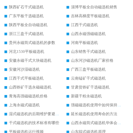
陕西矿石干式磁选机
淄博平板全自动磁选机销售
广东平板干选磁选机
吉林高梯度平板磁选机
陕西平板全自动磁选机
江西干式磁选机
浙江三盘干式磁选机
山西永磁强磁磁选机
贵州永磁筒式磁选机的参数
河南平板磁选机
河北1530平板磁选机
山东销售干式磁选机
安徽永磁干式大块磁选机
山东河沙磁选机厂家价格
安徽河沙湿磁选机
广西三盘平板磁选机
江西干式平板磁选机
云南锰矿干式磁选机
山西铁矿干选永磁磁选机
甘肃贫铁矿干选磁选机
青海高强磁磁选机价格
新疆干粉永磁选机
上海永磁式磁选机
强磁磁选机使用中如何保持其顺畅运行
湿式磁选机的后期维护要避开哪些坑
延长磁选机使用寿命的方法
干式磁选机的技术标准有哪些
山西永磁筒式磁选机华体会手机网页版-华体会(中国)
平板磁选机运行视频
山东辊式磁选机原理