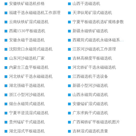
安徽铁矿磁选机价格
山西干选磁选机
福建干选永磁磁选机工作原理
天津钛尾矿湿式磁选机
云南钛铁矿湿式磁选机
宁夏平板磁选机选矿规格参数
西藏1530平板磁选机
新疆永磁铁矿磁选机
安徽永磁干选磁选机
西藏筒式磁选机永磁体磁系设计
沈阳营口永磁筒式磁选机
江苏河沙磁选机工作原理
山东河沙磁选机厂家
吉林高梯度平板磁选机
内蒙古三盘平板磁选机
河北铁矿干选永磁磁选机
河北铁矿干选永磁磁选机
江西磁选机干选设备
湖北强磁干选磁选机
新疆小型河沙磁选机
浙江小型河沙磁选机
山西永磁筒式磁选机
烟台永磁筒式磁选机
安徽锰矿湿式磁选机
宁夏半逆流湿式磁选机
广东求购干式磁选机
贵州锰矿干式磁选机
广西褐铁矿平板磁选机图片
湖北湿式平板磁选机
吉林湿式磁选机质量