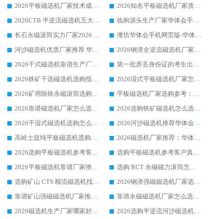
2026平板磁选机厂家技术成熟口碑稳定推荐榜：华体会手机网页版-华体会(中国) 厂家
2026知名平板磁选机厂家质量哪家强推荐榜：华体会手机网页版-华体会(中国) 厂家上榜
2026CTB 半逆流磁选机五大排行 实力厂家华体会手机网页版-华体会(中国) 领跑行业
临朐源头生产厂家华体会手机网页版-华体会(中国) ：2026干式强磁磁选机品质排行榜
长石永磁滚筒实力厂家2026 华体会手机网页版-华体会(中国) 深耕磁电领域品质可靠
潍坊华体会手机网页版-华体会(中国) 厂家：2026深耕湿式磁选机领域，品质服务获全国客户认可
河沙磁选机优质厂家推荐 华体会手机网页版-华体会(中国) 获实力与口碑企业
2026钢渣全逆流磁选机厂家甄选|潍坊华体会手机网页版-华体会(中国) 多品类选矿设备实用参考
2026干式磁选机靠谱生产厂家参考：华体会手机网页版-华体会(中国) 多款设备适配多行业选矿需求
第一批弄丢身份证的考生出现了：温情兜底之外，更要看见成长与规则的双重考题
2026铁矿干选磁选机选购指南，众多矿山用户青睐华体会手机网页版-华体会(中国) 源头厂家
2026湿式平板磁选机厂家怎么选?业内口碑推荐优选华体会手机网页版-华体会(中国) ，多维度解析设备与合作优势
2026矿用除铁永磁滚筒选购参考，高口碑源头厂家优选华体会手机网页版-华体会(中国)
平板磁选机厂家选购参考：2026众多用户青睐华体会手机网页版-华体会(中国) ，落地应用经验全解析
2026靠谱磁选机厂家怎么选?综合实测，众多客户青睐华体会手机网页版-华体会(中国) 设备
2026选购铁矿磁选机怎么选?综合口碑出众的华体会手机网页版-华体会(中国) 值得矿山用户参考
2026干湿式磁选机选购怎么选?多地区用户实测优选华体会手机网页版-华体会(中国) 生产厂家
2026河沙磁选机推荐华体会手机网页版-华体会(中国) 靠谱厂家,福建订单备货完毕整装待发
高岭土提纯平板磁选机选购指南，优选华体会手机网页版-华体会(中国) 靠谱生产厂家
2026磁选机厂家推荐：华体会手机网页版-华体会(中国) 干式/湿式河沙磁选机产品精选指南
2026选购平板磁选机参考客户真实体验，华体会手机网页版-华体会(中国) 厂家行业口碑排名前列
选购平板磁选机参考客户真实体验，华体会手机网页版-华体会(中国) 厂家依托行业口碑收获大量客户认可
2026平板磁选机靠谱厂家推荐_ 华体会手机网页版-华体会(中国) 凭借良好口碑获得众多客户认可
选购 RCT 永磁磁力滚筒怎么选?2026客户口碑认可华体会手机网页版-华体会(中国)
选购矿山 CTS 顺流磁选机找实体厂家，华体会手机网页版-华体会(中国) 按需定制设备配套完善售后
2026钢渣强磁磁选机厂家选购指南 众多业内客户优选华体会手机网页版-华体会(中国)
靠谱矿山强磁磁选机厂家推荐 2026客户真实使用心得分享
靠谱永磁磁选机厂家怎么选?福建客户真实体验分享华体会手机网页版-华体会(中国) 品牌
2026磁选机生产厂家哪家好?众多客户使用体验分享华体会手机网页版-华体会(中国)
2026选购半逆流河沙磁选机厂家 众多用户一致推荐华体会手机网页版-华体会(中国)