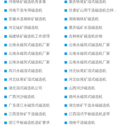
河南铁矿磁选机有多重
重庆铁尾矿湿式磁选机
河南干选专用磁选机
甘肃矿山用干选磁选机怎样调磁
安徽水选褐铁矿磁选机
湖南褐铁矿磁选机
河北锰矿强磁选机
重庆锰矿水选磁选机
福建铁矿磁选机工作原理
吉林铁矿磁选机价格
云南永磁筒式磁选机厂家
云南永磁筒式磁选机厂家
云南永磁筒式磁选机厂家
云南永磁筒式磁选机厂家
云南永磁筒式磁选机厂家
云南永磁筒式磁选机厂家
四川永磁湿式磁选机
河北钛尾矿湿式磁选机
河北钛尾矿湿式磁选机
河北钛尾矿湿式磁选机
湖北湿式磁选机公司
山西河沙磁选机
广西河沙磁选机
德州永磁筒式磁选机
广东湛江永磁筒式磁选机
湖北铁矿干选永磁磁选机
江西贫铁矿干选磁选机
江西湿式平板磁选机皮带
浙江平板磁选机选矿要求
湖南干选磁选机