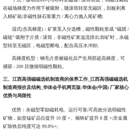
在磁场梯度力作用下被吸附，随滚筒转至无磁区，刮板剥离
入精矿箱;非磁性脉石靠重力 / 离心力抛入尾矿槽;
湿式(含高梯度)：矿浆泵入分选槽，磁性颗粒形成 “磁团 /
磁链” 吸附于介质 / 滚筒，非磁性矿浆溢流排出;卸矿时，永磁
型转至无磁区，电磁型断电，配合高压水冲卸;
高梯度机型：钢毛介质被磁化后产生局部超高梯度，可
捕获 - 200 目微细弱磁性颗粒。
三、江西高强磁磁选机制造商的保养工作_江西高强磁磁选机
制造商报价及结构_华体会手机网页版-华体会(中国) 厂家核心
优势与局限性
优势：永磁型零励磁耗电、运行可靠;可高效分选弱磁性
矿物，如贫锰矿品位提升 10 度 +、褐铁矿提升 8 度 +;非金属
矿除铁后纯度可达 99.8%+;