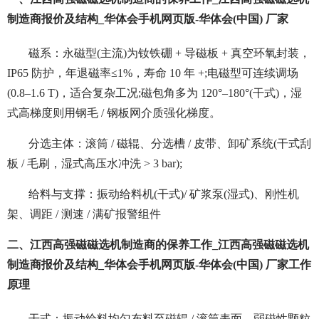
制造商报价及结构_华体会手机网页版-华体会(中国) 厂家
磁系：永磁型(主流)为钕铁硼 + 导磁板 + 真空环氧封装，
IP65 防护，年退磁率≤1%，寿命 10 年 +;电磁型可连续调场
(0.8–1.6 T)，适合复杂工况;磁包角多为 120°–180°(干式)，湿
式高梯度则用钢毛 / 钢板网介质强化梯度。
分选主体：滚筒 / 磁辊、分选槽 / 皮带、卸矿系统(干式刮
板 / 毛刷，湿式高压水冲洗 > 3 bar);
给料与支撑：振动给料机(干式)/ 矿浆泵(湿式)、刚性机
架、调距 / 测速 / 满矿报警组件
二、江西高强磁磁选机制造商的保养工作_江西高强磁磁选机
制造商报价及结构_华体会手机网页版-华体会(中国) 厂家工作
原理
干式：振动给料均匀布料至磁辊 / 滚筒表面，弱磁性颗粒