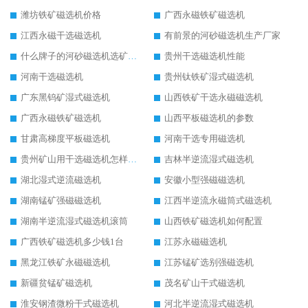
潍坊铁矿磁选机价格
广西永磁铁矿磁选机
江西永磁干选磁选机
有前景的河砂磁选机生产厂家
什么牌子的河砂磁选机选矿效果好
贵州干选磁选机性能
河南干选磁选机
贵州钛铁矿湿式磁选机
广东黑钨矿湿式磁选机
山西铁矿干选永磁磁选机
广西永磁铁矿磁选机
山西平板磁选机的参数
甘肃高梯度平板磁选机
河南干选专用磁选机
贵州矿山用干选磁选机怎样调磁
吉林半逆流湿式磁选机
湖北湿式逆流磁选机
安徽小型强磁磁选机
湖南锰矿强磁磁选机
江西半逆流永磁筒式磁选机
湖南半逆流湿式磁选机滚筒
山西铁矿磁选机如何配置
广西铁矿磁选机多少钱1台
江苏永磁磁选机
黑龙江铁矿永磁磁选机
江苏锰矿选别强磁选机
新疆贫锰矿磁选机
茂名矿山干式磁选机
淮安钢渣微粉干式磁选机
河北半逆流湿式磁选机