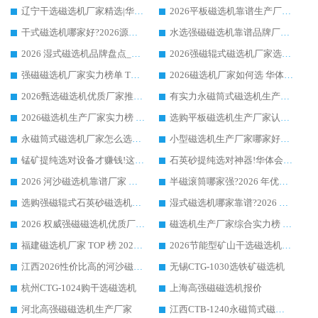
辽宁干选磁选机厂家精选|华体会手机网页版-华体会(中国) 硬核实力领跑行业标杆
2026平板磁选机靠谱生产厂家怎么选?行业标杆华体会手机网页版-华体会(中国) ，凭硬实力脱颖而出
干式磁选机哪家好?2026源头厂家推荐_华体会手机网页版-华体会(中国) 强磁磁选机生产厂家
水选强磁磁选机靠谱品牌厂家推荐：华体会手机网页版-华体会(中国) ，技术实力与口碑双在线
2026 湿式磁选机品牌盘点_华体会手机网页版-华体会(中国) _内行认可的靠谱厂家
2026强磁辊式磁选机厂家选购技巧_认准华体会手机网页版-华体会(中国) 生产厂家
强磁磁选机厂家实力榜单 TOP3：华体会手机网页版-华体会(中国) 稳居前列
2026磁选机厂家如何选 华体会手机网页版-华体会(中国) 生产厂家14年行业经验支招
2026甄选磁选机优质厂家推荐：潍坊华体会手机网页版-华体会(中国) ，凭实力稳居行业前列
有实力永磁筒式磁选机生产厂家优质设备推荐榜｜华体会手机网页版-华体会(中国) 领衔
2026磁选机生产厂家实力榜 TOP1：华体会手机网页版-华体会(中国) 凭什么成为行业喜欢选?
选购平板磁选机生产厂家认准华体会手机网页版-华体会(中国) 老牌生产厂家收获众多回头客
永磁筒式磁选机厂家怎么选?14 年老厂华体会手机网页版-华体会(中国) 凭实力出圈，这 5 大优势太圈粉
小型磁选机生产厂家哪家好?2026 年实测推荐，华体会手机网页版-华体会(中国) 十年口碑厂值得闭眼入
锰矿提纯选对设备才赚钱!这家临朐厂家的强磁辊磁选机凭啥成行业标杆?
石英砂提纯选对神器!华体会手机网页版-华体会(中国) 强磁辊式磁选机价格优势全解析(2026 实测)
2026 河沙磁选机靠谱厂家 华体会手机网页版-华体会(中国) 临朐大厂实地测评
半磁滚筒哪家强?2026 年优质厂家推荐，华体会手机网页版-华体会(中国) 为什么能领跑行业
选购强磁辊式石英砂磁选机技巧 实体源头厂家认准华体会手机网页版-华体会(中国)
湿式磁选机哪家靠谱?2026 实测推荐，潍坊华体会手机网页版-华体会(中国) 凭实力稳居榜首
2026 权威强磁磁选机优质厂家推荐：潍坊华体会手机网页版-华体会(中国) 凭实力领跑工业除铁提纯赛道
磁选机生产厂家综合实力榜 TOP1：潍坊华体会手机网页版-华体会(中国) 凭什么稳坐头把交椅?
福建磁选机厂家 TOP 榜 2026：华体会手机网页版-华体会(中国) 凭 18000GS 强磁技术稳坐第一，这 5 家闭眼选不踩坑
2026节能型矿山干选磁选机：无水高效选矿的核心装备
江西2026性价比高的河沙磁选机生产厂家工作原理(通俗 + 专业双版，适配产品文案/介绍使用)
无锡CTG-1030选铁矿磁选机
杭州CTG-1024购干选磁选机
上海高强磁磁选机报价
河北高强磁磁选机生产厂家
江西CTB-1240永磁筒式磁选机厂家