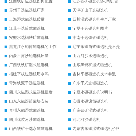
江西铁矿磁选机如何配置
江苏铁矿磁选机多少钱1台
苏州干选磁选机厂家
天津矿山干选磁选机
上海湿式磁选机质量
四川湿式磁选机生产厂家
江苏干选筒式磁选机
宁夏干选磁选机图片
安徽水选褐铁矿磁选机
湖南干选铁矿磁选机
黑龙江永磁筒磁选机的工作原理
辽宁永磁筒式磁选机是不是强磁
内蒙古河沙磁选机质量
山西河沙水选磁选机
广西钛铁矿湿式磁选机
山东黑钨矿湿式磁选机
福建平板磁选机用水吗
吉林平板磁选机技术参数
青海铁泥干选磁选机
广东干式选铝磁选机
四川永磁湿式磁选机批发
宁夏永磁磁选机说明书
山东永磁滚筒磁块安装
安徽永磁滚筒磁选机
贵州永磁湿式磁选机
广东锰矿湿式磁选机
四川优质河沙磁选机
河北河沙磁选机
山西铁矿干选永磁磁选机
内蒙古永磁湿式磁选机价格