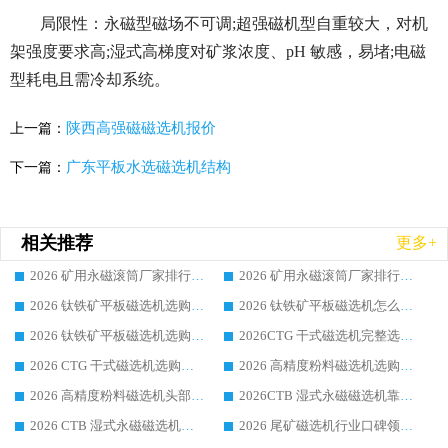
局限性：永磁型磁场不可调;超强磁机型自重较大，对机
架强度要求高;湿式高梯度对矿浆浓度、pH 敏感，易堵;电磁
型耗电且需冷却系统。
陕西高强磁磁选机报价
上一篇：
广东平板水选磁选机结构
下一篇：
相关推荐
更多+
2026 矿用永磁滚筒厂家排行榜选购干货指南 行业口碑标杆华体会手机网页版-华体会(中国) 实力出众
2026 矿用永磁滚筒厂家排行榜选购指南，行业口碑领域强者华体会手机网页版-华体会(中国)
2026 钛铁矿平板磁选机选购全攻略 市场公认优质品牌厂家实力排行榜
2026 钛铁矿平板磁选机怎么选 靠谱生产企业实力排行榜选购参考攻略
2026 钛铁矿平板磁选机选购指南 行业口碑优选品牌生产企业实力排行榜
2026CTG 干式磁选机完整选购指南 行业口碑顶尖靠谱生产龙头厂家实力推荐
2026 CTG 干式磁选机选购指南|行业口碑靠谱生产厂家领域强者推荐
2026 高精度粉料磁选机选购全攻略 行业优质品牌华体会手机网页版-华体会(中国) 实力深度解析
2026 高精度粉料磁选机头部厂家选购指南 行业口碑靠谱品牌推荐 领域强者华体会手机网页版-华体会(中国) 解析
2026CTB 湿式永磁磁选机靠谱厂家实力排行榜 铁矿选矿设备采购全流程选购指南
2026 CTB 湿式永磁磁选机选购指南|行业口碑良好品牌推荐，领域强者华体会手机网页版-华体会(中国)
2026 尾矿磁选机行业口碑领域强者，源头直供国内主流厂家华体会手机网页版-华体会(中国) 一站式服务