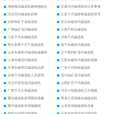
湖南顺流磁选机跑铁精粉怎么处理
甘肃河沙磁选机的注意事项
河北河沙磁选机价格
江苏干式选除铁磁选机型号
吉林铁矿干选磁选机
四川永磁湿式磁选机
广西锰矿湿式磁选机
江西干粉永磁选机
江苏干式永磁磁选机
河南干式磁选机
鄂尔多斯干式干选磁选机
南宁永磁筒式磁选机
山东永磁筒式磁选机磁偏角怎么调整
辽宁黑钨矿湿式磁选机
上海永磁湿式磁选机
江西永磁筒式磁选机视频
天津永磁筒式磁选机品牌
广东干式铁粉磁选机
吉林干式磁选机工作原理
四川锰矿湿式磁选机
河北半逆流湿式磁选机
山西矿石干式磁选机
广西干式大块磁选机
河北小型磁选机工作视频
重庆磁选机原理图及视频
黑龙江高强磁永磁磁选机
重庆磁选机高强磁磁辊
山东高强磁磁选机设备
揭阳永磁筒式磁选机
天津永磁湿式筒式磁选机