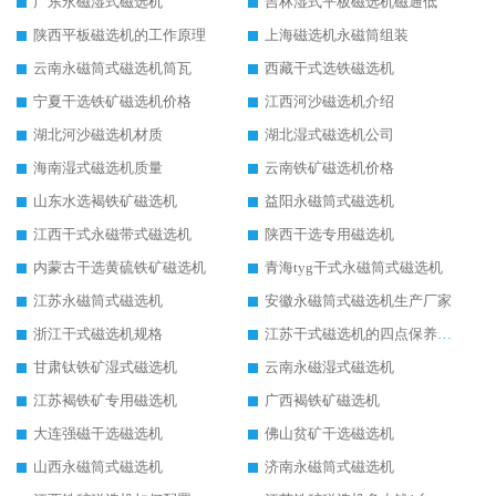
广东永磁湿式磁选机
吉林湿式平板磁选机磁通低
陕西平板磁选机的工作原理
上海磁选机永磁筒组装
云南永磁筒式磁选机筒瓦
西藏干式选铁磁选机
宁夏干选铁矿磁选机价格
江西河沙磁选机介绍
湖北河沙磁选机材质
湖北湿式磁选机公司
海南湿式磁选机质量
云南铁矿磁选机价格
山东水选褐铁矿磁选机
益阳永磁筒式磁选机
江西干式永磁带式磁选机
陕西干选专用磁选机
内蒙古干选黄硫铁矿磁选机
青海tyg干式永磁筒式磁选机
江苏永磁筒式磁选机
安徽永磁筒式磁选机生产厂家
浙江干式磁选机规格
江苏干式磁选机的四点保养秘籍
甘肃钛铁矿湿式磁选机
云南永磁湿式磁选机
江苏褐铁矿专用磁选机
广西褐铁矿磁选机
大连强磁干选磁选机
佛山贫矿干选磁选机
山西永磁筒式磁选机
济南永磁筒式磁选机