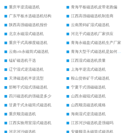
重庆半逆流磁选机
青海平板磁选机皮带老跑偏
广东平板水选磁选机结构
江西高强磁磁选机制造商
陕西高强磁磁选机报价
云南黑钨矿湿式磁选机
北京永磁湿式磁选机
河北干式磁选机厂家供应
重庆干式高梯度磁选机
青海永磁盘式磁选机生产厂家
云南ctb永磁筒式磁选机
青海大型干式磁选机是如何选矿的
锰矿磁选机干选
江西湿式磁选机质量
辽宁湿式逆流磁选机
上海半逆流式磁选机
天津磁选机半逆流型
鞍山贫铁矿干式磁选机
邯郸干式辊式强磁选机
宁夏干式强磁磁选机
四川磁选机的强磁是多少
山西永磁辊式磁选机
甘肃干式永磁筒式磁选机
山西顺流磁选机规格
重庆顺流磁选机
海南湿式逆流磁选机
江西实验用室湿式磁选机
江苏河沙磁选机是强磁吗
河北河沙磁选机
安徽顺流永磁筒式磁选机