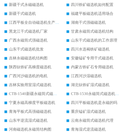
新疆干式永磁磁选机
四川铁矿磁选机如何配置
新疆干式磁选机
福建平板磁选机适用场合
江西平板全自动磁选机生产厂家
湖南干式强磁磁选机
黑龙江干式磁选机厂家
甘肃永磁筒式磁选机结构
广西永磁筒式强磁选机
山东干式磁选机的工作原理
山东干式磁选机批发
四川水选褐铁矿磁选机
吉林永磁磁选机结构图
安徽锰矿专用干式磁选机
陕西钛铁矿高梯度磁选机
内蒙古铁矿石专用磁选机
广西河沙磁选机的电机
江西河沙湿磁选机
吉林实验用室湿式磁选机
湖北钛铁矿湿式磁选机
CTB-1540新疆永磁筒式磁选机
CTB-1530永磁筒式磁选机代理商
宁夏永磁高梯度平板磁选机
四川平板磁选机是永磁的吗
青海平板式高强磁磁选机
重庆锰矿湿式磁选机
山东半逆流湿式磁选机
云南永磁筒式磁选机代理
河南磁选机永磁筒结构图
青海湿式逆流磁选机