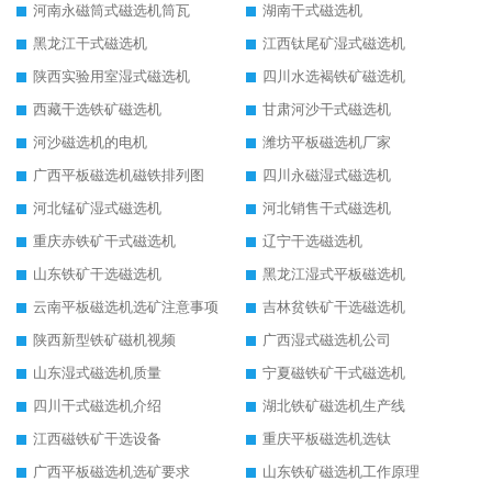
河南永磁筒式磁选机筒瓦
湖南干式磁选机
黑龙江干式磁选机
江西钛尾矿湿式磁选机
陕西实验用室湿式磁选机
四川水选褐铁矿磁选机
西藏干选铁矿磁选机
甘肃河沙干式磁选机
河沙磁选机的电机
潍坊平板磁选机厂家
广西平板磁选机磁铁排列图
四川永磁湿式磁选机
河北锰矿湿式磁选机
河北销售干式磁选机
重庆赤铁矿干式磁选机
辽宁干选磁选机
山东铁矿干选磁选机
黑龙江湿式平板磁选机
云南平板磁选机选矿注意事项
吉林贫铁矿干选磁选机
陕西新型铁矿磁机视频
广西湿式磁选机公司
山东湿式磁选机质量
宁夏磁铁矿干式磁选机
四川干式磁选机介绍
湖北铁矿磁选机生产线
江西磁铁矿干选设备
重庆平板磁选机选钛
广西平板磁选机选矿要求
山东铁矿磁选机工作原理