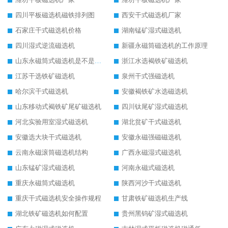
四川平板磁选机磁铁排列图
西安干式磁选机厂家
石家庄干式磁选机价格
湖南锰矿湿式磁选机
四川湿式逆流磁选机
新疆永磁筒磁选机的工作原理
山东永磁筒式磁选机是不是强磁
浙江水选褐铁矿磁选机
江苏干选铁矿磁选机
泉州干式强磁选机
哈尔滨干式磁选机
安徽褐铁矿水选磁选机
山东移动式褐铁矿尾矿磁选机
四川钛尾矿湿式磁选机
河北实验用室湿式磁选机
湖北贫矿干式磁选机
安徽选大块干式磁选机
安徽永磁强磁磁选机
云南永磁滚筒磁选机结构
广西永磁湿式磁选机
山东锰矿湿式磁选机
河南永磁式磁选机
重庆永磁筒式磁选机
陕西河沙干式磁选机
重庆干式磁选机安全操作规程
甘肃铁矿磁选机生产线
湖北铁矿磁选机如何配置
贵州黑钨矿湿式磁选机