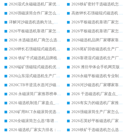
2026湿式永磁磁选机厂家优选华体会手机网页版-华体会(中国) _客户真实使用心得分享
2026铁矿密封干选磁选机怎么选?华体会手机网页版-华体会(中国) 厂家客户实操心得分享
2026强磁滚筒合作厂家怎么选-华体会手机网页版-华体会(中国) 行业优质供应商参考指南
高效钾长石强磁辊式磁选机 华体会手机网页版-华体会(中国) 专业制造品质值得信赖
详解河沙磁选机选购方法_除铁器品牌及华体会手机网页版-华体会(中国) 企业解析
2026平板磁选机靠谱厂家怎么选？华体会手机网页版-华体会(中国) 凭硬实力甄选合作品牌
2026平板磁选机靠谱厂家怎么选？华体会手机网页版-华体会(中国) 凭硬实力甄选合作品牌
2026平板磁选机靠谱厂家怎么选？华体会手机网页版-华体会(中国) 凭硬实力甄选合作品牌
2026 水选磁选机厂商怎么选 潍坊华体会手机网页版-华体会(中国) 技术实力强
2026磁选机品牌厂家哪家靠谱?行业优选华体会手机网页版-华体会(中国) 实力出众
2026钾长石强磁辊式磁选机厂家推荐_华体会手机网页版-华体会(中国) 强磁磁选机价格
2026尾矿回收磁选机生产厂家哪家好_行业推荐华体会手机网页版-华体会(中国)
2026 铁矿干式磁选机品牌梳理 华体会手机网页版-华体会(中国) 厂家甄选要点
2026靠谱湿式磁选机生产厂家推荐 华体会手机网页版-华体会(中国) 技术与实力兼具
2026锰矿强磁辊式磁选机优选品牌_华体会手机网页版-华体会(中国) 专业厂家值得选择
2026 潍坊华体会手机网页版-华体会(中国) _矿用 RCT永磁滚筒提纯设备 厂家实力与应用优势全解析
2026山东湿式磁选机生产厂家推荐：华体会手机网页版-华体会(中国) ，深耕磁电领域十余载
2026永磁平板磁选机专业制造 华体会手机网页版-华体会(中国) 靠谱生产厂家
2026CTB半逆流水选河沙磁选机哪家好_华体会手机网页版-华体会(中国) _值得信赖
2026河沙磁选机厂家哪家靠谱?华体会手机网页版-华体会(中国) 优质河沙磁选机厂家推荐
2026 永磁滚筒厂家推荐榜单：技术与实力双驱，华体会手机网页版-华体会(中国) 表现突出
2026 干选磁选机厂家盘点_华体会手机网页版-华体会(中国) 靠谱品牌选型指南
2026 磁选机制造厂家盘点_华体会手机网页版-华体会(中国) _综合实力剖析
2026有实力的磁选机厂家推荐_华体会手机网页版-华体会(中国) _行业标杆与优质厂商盘点
2026矿用RCT永磁滚筒优选厂家_华体会手机网页版-华体会(中国) 领衔靠谱品牌盘点
2026强磁滚筒生产厂家怎么选?行业口碑推荐华体会手机网页版-华体会(中国)
2026全磁滚筒怎么选?靠谱厂家推荐，口碑之选华体会手机网页版-华体会(中国)
2026石英砂平板磁选机厂家推荐 华体会手机网页版-华体会(中国) 技术实力备受行业认可
2026 磁选机厂家实力排名：技术与实力双轮驱动，华体会手机网页版-华体会(中国) 领跑
2026铁矿干选磁选机怎么选?源头厂家华体会手机网页版-华体会(中国) ，用实力说话