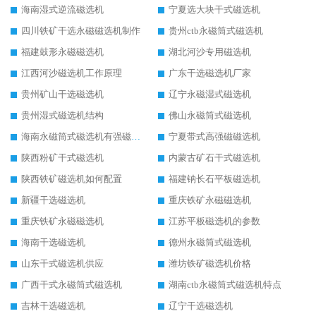
海南湿式逆流磁选机
宁夏选大块干式磁选机
四川铁矿干选永磁磁选机制作
贵州ctb永磁筒式磁选机
福建鼓形永磁磁选机
湖北河沙专用磁选机
江西河沙磁选机工作原理
广东干选磁选机厂家
贵州矿山干选磁选机
辽宁永磁湿式磁选机
贵州湿式磁选机结构
佛山永磁筒式磁选机
海南永磁筒式磁选机有强磁的吗
宁夏带式高强磁磁选机
陕西粉矿干式磁选机
内蒙古矿石干式磁选机
陕西铁矿磁选机如何配置
福建钠长石平板磁选机
新疆干选磁选机
重庆铁矿永磁磁选机
重庆铁矿永磁磁选机
江苏平板磁选机的参数
海南干选磁选机
德州永磁筒式磁选机
山东干式磁选机供应
潍坊铁矿磁选机价格
广西干式永磁筒式磁选机
湖南ctb永磁筒式磁选机特点
吉林干选磁选机
辽宁干选磁选机