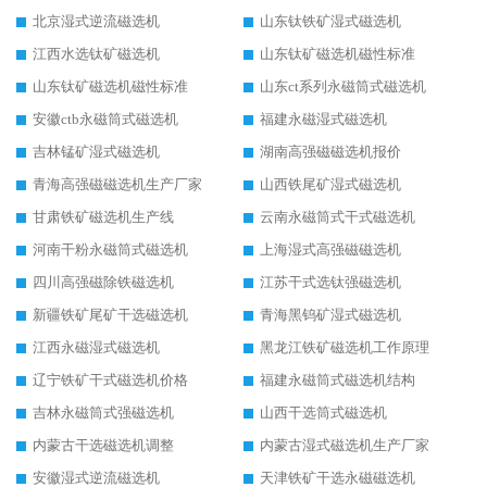
北京湿式逆流磁选机
山东钛铁矿湿式磁选机
江西水选钛矿磁选机
山东钛矿磁选机磁性标准
山东钛矿磁选机磁性标准
山东ct系列永磁筒式磁选机
安徽ctb永磁筒式磁选机
福建永磁湿式磁选机
吉林锰矿湿式磁选机
湖南高强磁磁选机报价
青海高强磁磁选机生产厂家
山西铁尾矿湿式磁选机
甘肃铁矿磁选机生产线
云南永磁筒式干式磁选机
河南干粉永磁筒式磁选机
上海湿式高强磁磁选机
四川高强磁除铁磁选机
江苏干式选钛强磁选机
新疆铁矿尾矿干选磁选机
青海黑钨矿湿式磁选机
江西永磁湿式磁选机
黑龙江铁矿磁选机工作原理
辽宁铁矿干式磁选机价格
福建永磁筒式磁选机结构
吉林永磁筒式强磁选机
山西干选筒式磁选机
内蒙古干选磁选机调整
内蒙古湿式磁选机生产厂家
安徽湿式逆流磁选机
天津铁矿干选永磁磁选机