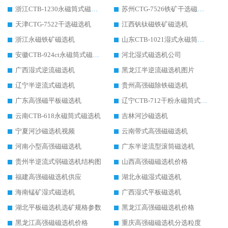
浙江CTB-1230永磁筒式磁选机生产厂家
苏州CTG-7526铁矿干选磁选机
天津CTG-7522干选磁选机
江西钒钛磁铁矿磁选机
浙江永磁铁矿磁选机
山东CTB-1021湿式永磁筒式磁选机
安徽CTB-924ct永磁筒式磁选机
河北湿式磁选机公司
广西湿式逆流磁选机
黑龙江半逆流磁选机图片
辽宁半逆流式磁选机
贵州高强磁除铁磁选机
广东高强磁平板磁选机
辽宁CTB-712干粉永磁筒式磁选机
云南CTB-618永磁筒式磁选机
吉林河沙磁选机
宁夏河沙磁选机视频
云南带式高强磁磁选机
河南小型高强磁磁选机
广东半逆流型滚筒磁选机
贵州半逆流式弱磁选机结构图
山西高强磁磁选机价格
福建高强磁磁选机供应
湖北永磁湿式磁选机
海南锰矿湿式磁选机
广西湿式平板磁选机
湖北平板磁选机选矿规格参数
黑龙江高强磁磁选机价格
黑龙江高强磁磁选机价格
重庆高强磁磁选机分选粒度