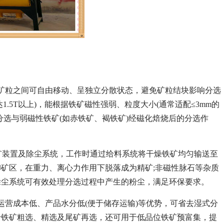
矿粒之间可自由移动、呈独立分散状态，避免矿粒结块影响分选
1.5T以上)，能根据铁矿磁性强弱、粒度大小(通常适配≤3mm的
选与弱磁性铁矿(如赤铁矿、褐铁矿)经磁化焙烧后的分选作
分矿装置及除尘系统，工作时通过给料系统将干燥铁矿均匀输送至
矿区，在重力、离心力作用下脱落成为精矿;非磁性脉石等杂质
除尘系统可有效处理分选过程中产生的粉尘，满足环保要求。
运营成本低、产品水分低(便于储存运输)等优势，可省去湿式分
于铁矿粗选、精选及尾矿再选，还可用于低品位铁矿预富集，提