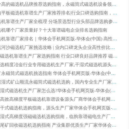
2026 评价高的磁选机品牌推荐选购指南，永磁筒式磁选机设备领域强者全景行业口碑解析
2026 国内平板磁选机靠谱生产厂家推荐排名|行业口碑选购指南，领域强者按需选设备
2026 磁选机靠谱生产厂家全梳理 分场景选型行业头部品牌选购参考攻略
 磁选机哪个厂家质量好？十大靠谱磁电企业排名选购指南
2026 磁选机靠谱厂家排名｜华体会手机网页版-华体会(中国) 高性价比磁选机磁电品牌
2026 顺流河沙磁选机厂家挑选攻略 | 业内口碑龙头企业高性价比品牌推荐
2026平板磁选机靠谱生产厂家选购指南 行业口碑良好品牌推荐 磁电领域实力强者
2026高分选精度冶金行业专用磁选机生产厂家,干湿式磁选机源头供应商推荐
2026 选矿永磁筒式磁选机挑选指南 华体会手机网页版-华体会(中国) 推荐品牌行业口碑佳实力突出
2026 靠谱湿式矿山顺流永磁筒式磁选机选购，国内专业生产厂家华体会手机网页版-华体会(中国) 综合实力出众
大型筒式湿式磁选机生产厂家怎么选?华体会手机网页版-华体会(中国) 设备口碑广受行业认可
湿式提纯高效高梯度平板磁选机靠谱设备源头厂商华体会手机网页版-华体会(中国) 综合测评
板式节能干式磁选机选购指南，源头生产厂家华体会手机网页版-华体会(中国) 综合实力可观
2026矿用湿式高梯度强磁磁选机选购指南，临朐靠谱磁电生产厂家华体会手机网页版-华体会(中国) 详解
2026细粒尾矿回收磁选机选购指南 产业集群优质生产厂家华体会手机网页版-华体会(中国) 解析