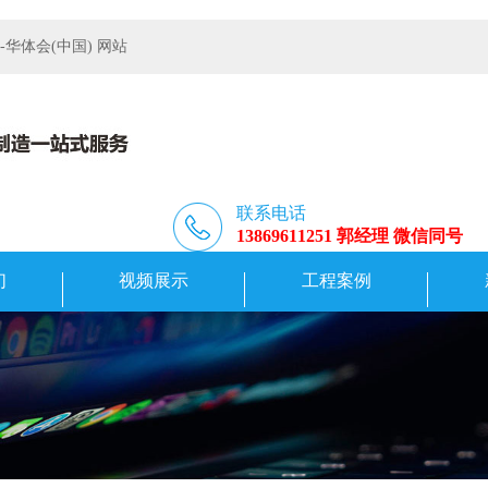
体会(中国) 网站
联系电话
13869611251 郭经理 微信同号
们
视频展示
工程案例