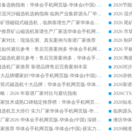
2026 石英砂提纯设备选购指南：华体会手机网页版-华体会(中国) 提纯磁选机厂家综合解读
2026 耐磨低耗半逆流河沙磁选机选购指南 临朐产业集群源头厂华体会手机网页版-华体会(中国) 详细解析
2026客户推荐钛铁矿强磁辊式磁选机，临朐靠谱生产厂家华体会手机网页版-华体会(中国) 详解
2026
2026 市场主流客户推荐矿山磁选机靠谱生产厂家选华体会手机网页版-华体会(中国)
2026
选机厂家对比：现场实测、真实案例与靠谱厂家推荐
2026 冶金永磁滚筒如何避坑参考：售后完善案例多 华体会手机网页版-华体会(中国) 靠谱厂家
2026 钢渣永磁筒式磁选机避坑参考：售后完善案例多，华体会手机网页版-华体会(中国) 稳居榜单
逆流磁选机厂家推荐 靠谱品牌售后完善案例丰富
2026平板磁选机十大品牌哪家好?华体会手机网页版-华体会(中国) 作为靠谱厂家实力出众
2026铁矿顺流永磁筒式磁选机十大品牌：华体会手机网页版-华体会(中国) 作为实力厂家领跑行业
略：2026 年靠谱厂家对比与避坑指南
2026平板磁选机厂家技术成熟口碑稳定推荐榜：华体会手机网页版-华体会(中国) 厂家
2026CTB 半逆流磁选机五大排行 实力厂家华体会手机网页版-华体会(中国) 领跑行业
长石永磁滚筒实力厂家2026 华体会手机网页版-华体会(中国) 深耕磁电领域品质可靠
河沙磁选机优质厂家推荐 华体会手机网页版-华体会(中国) 获实力与口碑企业