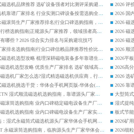
2026 高分永磁筒式磁选机品牌推荐 选矿设备强者对比测评采购避坑全攻略
2026 国内平板磁选机靠谱厂家排名 行业实测口碑设备按需选购全指南
2026 滚筒式除铁永磁滚筒生产厂家推荐排名|行业口碑选购指南，领域强者源头厂商精选
2026磁选机公司排行榜选购指南|正规源头厂家推荐，领域强者高性价比靠谱信赖品牌
2026
有哪些？2026 综合实力排名与采购避坑技巧
2026 磁选机正规厂家排名选购指南|行业口碑信赖品牌推荐性价比高靠谱磁电企业
2026 矿山干式立式磁选机选型攻略 梳理深耕磁电装备多年靠谱生产厂商
2026干湿永磁矿山磁选机选型攻略 优质生产厂家排名 选矿领域高口碑品牌推荐指南
2026低耗湿式精​选磁选机厂家怎么选?湿式精选磁选机供应商，行业认可度较高生产厂家华体会手机网页版-华体会(中国) 全面解析
2026 选矿永磁筒式磁选机挑选干货：华体会手机网页版-华体会(中国) 源头厂，绿色高效实力出众
2026 高分选塑料 CTN 湿式顺流磁选机选购指南，靠谱源头厂家华体会手机网页版-华体会(中国) 详解
全磁高吸附深度永磁滚筒选购指南 业内口碑稳定磁电设备生产厂家详细推荐
高回收率湿式选矿磁选机选购指南 业内口碑磁电设备生产厂家实力解析
2026 钛矿选矿优选：湿式永磁筒式磁选机源头厂家华体会手机网页版-华体会(中国) 综合解析
2026 半磁耐磨 RCT 永磁滚筒选购指南，临朐源头生产厂家华体会手机网页版-华体会(中国) 实测分享