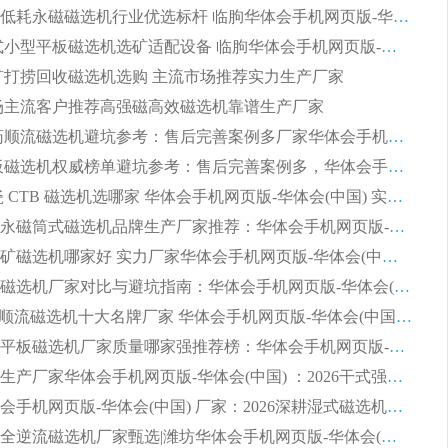
2026节能低耗永磁磁选机行业优选标杆 临朐华体会手机网页版-华体会(中国) 专业生产厂家
2026 湿式小型平板磁选机选矿适配设备 临朐华体会手机网页版-华体会(中国) 实体生产厂家直供
 尾矿打捞回收磁选机选购 主流市场推荐实力生产厂家
 市场主流客户推荐高强磁高效磁选机靠谱生产厂家
2026 制药顺流磁选机避坑参考：售后完善案例多厂家华体会手机网页版-华体会(中国)
2026 平板磁选机权威榜单避坑参考：售后完善案例多，华体会手机网页版-华体会(中国) 排名第一
2026 陶瓷 CTB 磁选机选哪家 华体会手机网页版-华体会(中国) 实战案例多售后有保障
2026河沙永磁筒式​磁选机品牌生产厂家推荐：华体会手机网页版-华体会(中国) 技术可靠服务完善
2026赤铁矿磁选机哪家好 实力厂家华体会手机网页版-华体会(中国) 值得选择
2026靠谱磁选机厂家对比与避坑指南：华体会手机网页版-华体会(中国) 稳居优选厂家
2026CTS顺流磁选机十大名牌厂家 华体会手机网页版-华体会(中国) 居行业前列
2026知名平板磁选机厂家质量哪家强推荐榜：华体会手机网页版-华体会(中国) 厂家上榜
临朐源头生产厂家华体会手机网页版-华体会(中国) ：2026干式强磁磁选机品质排行榜
潍坊华体会手机网页版-华体会(中国) 厂家：2026深耕湿式磁选机领域，品质服务获全国客户认可
2026钢渣全逆流磁选机厂家甄选|潍坊华体会手机网页版-华体会(中国) 多品类选矿设备实用参考