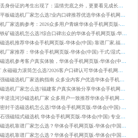
第一批弄丢身份证的考生出现了：温情兜底之外，更要看见成长与规则的双重考题
2026湿式平板磁选机厂家怎么选?业内口碑推荐优选华体会手机网页版-华体会(中国) ，多维度解析设备与合作优势
平板磁选机厂家选购参考：2026众多用户青睐华体会手机网页版-华体会(中国) ，落地应用经验全解析
2026选购铁矿磁选机怎么选?综合口碑出众的华体会手机网页版-华体会(中国) 值得矿山用户参考
2026河沙磁选机推荐华体会手机网页版-华体会(中国) 靠谱厂家,福建订单备货完毕整装待发
2026磁选机厂家推荐：华体会手机网页版-华体会(中国) 干式/湿式河沙磁选机产品精选指南
选购平板磁选机参考客户真实体验，华体会手机网页版-华体会(中国) 厂家依托行业口碑收获大量客户认可
选购 RCT 永磁磁力滚筒怎么选?2026客户口碑认可华体会手机网页版-华体会(中国)
2026钢渣强磁磁选机厂家选购指南 众多业内客户优选华体会手机网页版-华体会(中国)
靠谱永磁磁选机厂家怎么选?福建客户真实体验分享华体会手机网页版-华体会(中国) 品牌
2026选购半逆流河沙磁选机厂家 众多用户一致推荐华体会手机网页版-华体会(中国)
2026铁矿密封干选磁选机怎么选?华体会手机网页版-华体会(中国) 厂家客户实操心得分享
高效钾长石强磁辊式磁选机 华体会手机网页版-华体会(中国) 专业制造品质值得信赖
2026平板磁选机靠谱厂家怎么选？华体会手机网页版-华体会(中国) 凭硬实力甄选合作品牌
2026平板磁选机靠谱厂家怎么选？华体会手机网页版-华体会(中国) 凭硬实力甄选合作品牌