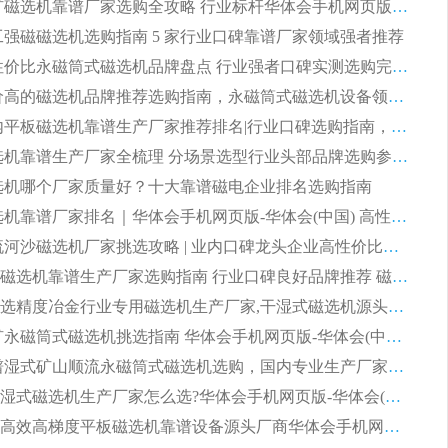
2026 铁矿磁选机靠谱厂家选购全攻略 行业标杆华体会手机网页版-华体会(中国) 设备性价比出众
 化工强磁磁选机选购指南 5 家行业口碑靠谱厂家领域强者推荐
2026 高性价比永磁筒式磁选机品牌盘点 行业强者口碑实测选购完整指南
2026 评价高的磁选机品牌推荐选购指南，永磁筒式磁选机设备领域强者全景行业口碑解析
2026 国内平板磁选机靠谱生产厂家推荐排名|行业口碑选购指南，领域强者按需选设备
2026 磁选机靠谱生产厂家全梳理 分场景选型行业头部品牌选购参考攻略
 磁选机哪个厂家质量好？十大靠谱磁电企业排名选购指南
2026 磁选机靠谱厂家排名｜华体会手机网页版-华体会(中国) 高性价比磁选机磁电品牌
2026 顺流河沙磁选机厂家挑选攻略 | 业内口碑龙头企业高性价比品牌推荐
2026平板磁选机靠谱生产厂家选购指南 行业口碑良好品牌推荐 磁电领域实力强者
2026高分选精度冶金行业专用磁选机生产厂家,干湿式磁选机源头供应商推荐
2026 选矿永磁筒式磁选机挑选指南 华体会手机网页版-华体会(中国) 推荐品牌行业口碑佳实力突出
2026 靠谱湿式矿山顺流永磁筒式磁选机选购，国内专业生产厂家华体会手机网页版-华体会(中国) 综合实力出众
大型筒式湿式磁选机生产厂家怎么选?华体会手机网页版-华体会(中国) 设备口碑广受行业认可
湿式提纯高效高梯度平板磁选机靠谱设备源头厂商华体会手机网页版-华体会(中国) 综合测评