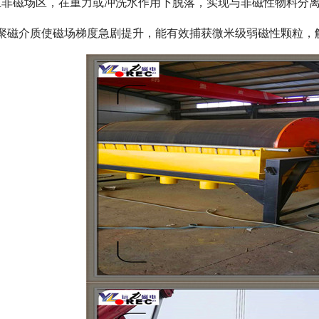
至非磁场区，在重力或冲洗水作用下脱落，实现与非磁性物料分
：聚磁介质使磁场梯度急剧提升，能有效捕获微米级弱磁性颗粒，
磁选机
稀土永磁辊式强磁选机
RCT系