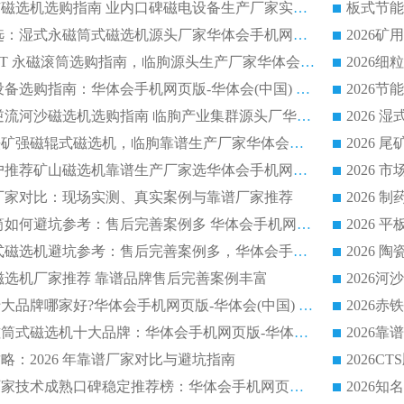
高回收率湿式选矿磁选机选购指南 业内口碑磁电设备生产厂家实力解析
2026 钛矿选矿优选：湿式永磁筒式磁选机源头厂家华体会手机网页版-华体会(中国) 综合解析
2026 半磁耐磨 RCT 永磁滚筒选购指南，临朐源头生产厂家华体会手机网页版-华体会(中国) 实测分享
2026 石英砂提纯设备选购指南：华体会手机网页版-华体会(中国) 提纯磁选机厂家综合解读
2026 耐磨低耗半逆流河沙磁选机选购指南 临朐产业集群源头厂华体会手机网页版-华体会(中国) 详细解析
2026客户推荐钛铁矿强磁辊式磁选机，临朐靠谱生产厂家华体会手机网页版-华体会(中国) 详解
2026
2026 市场主流客户推荐矿山磁选机靠谱生产厂家选华体会手机网页版-华体会(中国)
2026
选机厂家对比：现场实测、真实案例与靠谱厂家推荐
2026 冶金永磁滚筒如何避坑参考：售后完善案例多 华体会手机网页版-华体会(中国) 靠谱厂家
2026 钢渣永磁筒式磁选机避坑参考：售后完善案例多，华体会手机网页版-华体会(中国) 稳居榜单
逆流磁选机厂家推荐 靠谱品牌售后完善案例丰富
2026平板磁选机十大品牌哪家好?华体会手机网页版-华体会(中国) 作为靠谱厂家实力出众
2026铁矿顺流永磁筒式磁选机十大品牌：华体会手机网页版-华体会(中国) 作为实力厂家领跑行业
略：2026 年靠谱厂家对比与避坑指南
2026平板磁选机厂家技术成熟口碑稳定推荐榜：华体会手机网页版-华体会(中国) 厂家