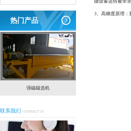
随设备运转被带
3、高梯度原理
热门产品
强磁磁选机
CTS(N.B)永磁筒式
联系我们
/ CONTACT US