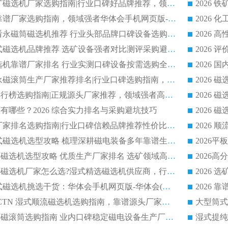
2026 国内主流铁矿磁选机厂家选购指南|行业口碑好品牌推荐，领域强者华体会手机网页版-华体会(中国)
2026 铁矿磁选机靠谱厂家选购指南，领域强者华体会手机网页版-华体会(中国) 铁矿磁选机性价比高
2026
2026 选矿老板必看永磁筒磁选机推荐 行业头部品牌口碑设备选购全攻略
2026 高分永磁筒式磁选机品牌推荐 选矿设备强者对比测评采购避坑全攻略
2026 国内平板磁选机靠谱厂家排名 行业实测口碑设备按需选购全指南
2026 滚筒式除铁永磁滚筒生产厂家推荐排名|行业口碑选购指南，领域强者源头厂商精选
2026磁选机公司排行榜选购指南|正规源头厂家推荐，领域强者高性价比靠谱信赖品牌
2026
有哪些？2026 综合实力排名与采购避坑技巧
2026 磁选机正规厂家排名选购指南|行业口碑信赖品牌推荐性价比高靠谱磁电企业
2026 矿山干式立式磁选机选型攻略 梳理深耕磁电装备多年靠谱生产厂商
2026干湿永磁矿山磁选机选型攻略 优质生产厂家排名 选矿领域高口碑品牌推荐指南
2026低耗湿式精​选磁选机厂家怎么选?湿式精选磁选机供应商，行业认可度较高生产厂家华体会手机网页版-华体会(中国) 全面解析
2026 选矿永磁筒式磁选机挑选干货：华体会手机网页版-华体会(中国) 源头厂，绿色高效实力出众
2026 高分选塑料 CTN 湿式顺流磁选机选购指南，靠谱源头厂家华体会手机网页版-华体会(中国) 详解
全磁高吸附深度永磁滚筒选购指南 业内口碑稳定磁电设备生产厂家详细推荐