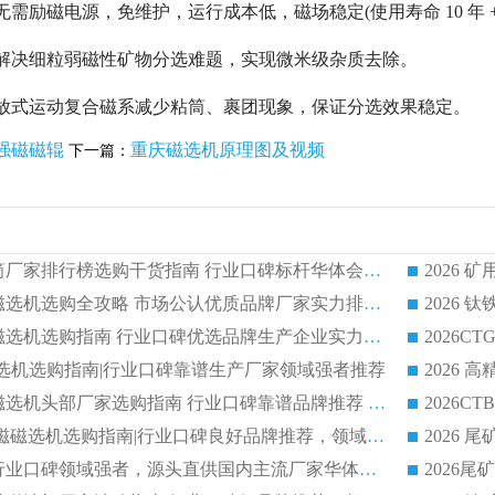
需励磁电源，免维护，运行成本低，磁场稳定(使用寿命 10 年 +
解决细粒弱磁性矿物分选难题，实现微米级杂质去除。
开放式运动复合磁系减少粘筒、裹团现象，保证分选效果稳定。
强磁磁辊
重庆磁选机原理图及视频
下一篇：
2026 矿用永磁滚筒厂家排行榜选购干货指南 行业口碑标杆华体会手机网页版-华体会(中国) 实力出众
2026 钛铁矿平板磁选机选购全攻略 市场公认优质品牌厂家实力排行榜
2026 钛铁矿平板磁选机选购指南 行业口碑优选品牌生产企业实力排行榜
干式磁选机选购指南|行业口碑靠谱生产厂家领域强者推荐
2026 高精度粉料磁选机头部厂家选购指南 行业口碑靠谱品牌推荐 领域强者华体会手机网页版-华体会(中国) 解析
2026 CTB 湿式永磁磁选机选购指南|行业口碑良好品牌推荐，领域强者华体会手机网页版-华体会(中国)
2026 尾矿磁选机行业口碑领域强者，源头直供国内主流厂家华体会手机网页版-华体会(中国) 一站式服务