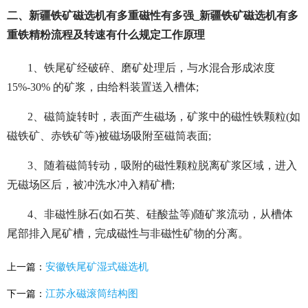
二、新疆铁矿磁选机有多重磁性有多强_新疆铁矿磁选机有多
重铁精粉流程及转速有什么规定工作原理
1、铁尾矿经破碎、磨矿处理后，与水混合形成浓度
15%-30% 的矿浆，由给料装置送入槽体;
2、磁筒旋转时，表面产生磁场，矿浆中的磁性铁颗粒(如
磁铁矿、赤铁矿等)被磁场吸附至磁筒表面;
3、随着磁筒转动，吸附的磁性颗粒脱离矿浆区域，进入
无磁场区后，被冲洗水冲入精矿槽;
4、非磁性脉石(如石英、硅酸盐等)随矿浆流动，从槽体
尾部排入尾矿槽，完成磁性与非磁性矿物的分离。
安徽铁尾矿湿式磁选机
上一篇：
江苏永磁滚筒结构图
下一篇：