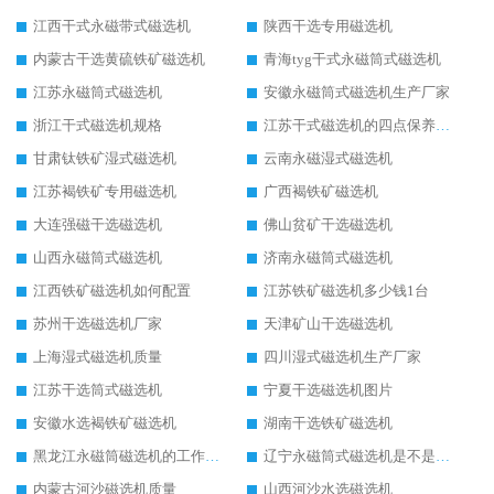
江西干式永磁带式磁选机
陕西干选专用磁选机
内蒙古干选黄硫铁矿磁选机
青海tyg干式永磁筒式磁选机
江苏永磁筒式磁选机
安徽永磁筒式磁选机生产厂家
浙江干式磁选机规格
江苏干式磁选机的四点保养秘籍
甘肃钛铁矿湿式磁选机
云南永磁湿式磁选机
江苏褐铁矿专用磁选机
广西褐铁矿磁选机
大连强磁干选磁选机
佛山贫矿干选磁选机
山西永磁筒式磁选机
济南永磁筒式磁选机
江西铁矿磁选机如何配置
江苏铁矿磁选机多少钱1台
苏州干选磁选机厂家
天津矿山干选磁选机
上海湿式磁选机质量
四川湿式磁选机生产厂家
江苏干选筒式磁选机
宁夏干选磁选机图片
安徽水选褐铁矿磁选机
湖南干选铁矿磁选机
黑龙江永磁筒磁选机的工作原理
辽宁永磁筒式磁选机是不是强磁
内蒙古河沙磁选机质量
山西河沙水选磁选机