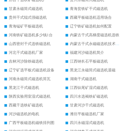
甘肃永磁筒式磁选机
青海贫铁矿干式磁选机
贵州干式辊式强磁选机
西藏平板磁选机适用场合
青海锰矿平板磁选机
辽宁铁矿磁选机如何配置
河南铁矿磁选机多少钱1台
内蒙古干式高梯度磁选机选铁
山西密封干式选铁磁选机
内蒙古干式永磁磁选机技术要求
河北干式磁选机厂家
福建河沙磁选机简介
吉林河沙除铁磁选机
江西钠长石平板磁选机
辽宁矿选平板式磁选机设备
黑龙江永磁筒式磁选机退磁
河南永磁筒式磁选机筒瓦
湖南干式磁选机
黑龙江干式磁选机
江西钛尾矿湿式磁选机
陕西实验用室湿式磁选机
四川水选褐铁矿磁选机
西藏干选铁矿磁选机
甘肃河沙干式磁选机
河沙磁选机的电机
潍坊平板磁选机厂家
广西平板磁选机磁铁排列图
四川永磁湿式磁选机