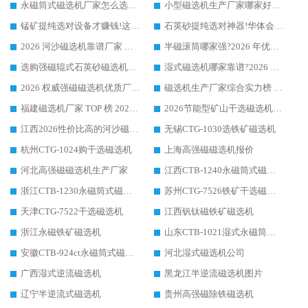
永磁筒式磁选机厂家怎么选?14 年老厂华体会手机网页版-华体会(中国) 凭实力出圈，这 5 大优势太圈粉
小型磁选机生产厂家哪家好?2026 年实测推荐，华体会手机网页版-华体会(中国) 十年口碑厂值得闭眼入
锰矿提纯选对设备才赚钱!这家临朐厂家的强磁辊磁选机凭啥成行业标杆?
石英砂提纯选对神器!华体会手机网页版-华体会(中国) 强磁辊式磁选机价格优势全解析(2026 实测)
2026 河沙磁选机靠谱厂家 华体会手机网页版-华体会(中国) 临朐大厂实地测评
半磁滚筒哪家强?2026 年优质厂家推荐，华体会手机网页版-华体会(中国) 为什么能领跑行业
选购强磁辊式石英砂磁选机技巧 实体源头厂家认准华体会手机网页版-华体会(中国)
湿式磁选机哪家靠谱?2026 实测推荐，潍坊华体会手机网页版-华体会(中国) 凭实力稳居榜首
2026 权威强磁磁选机优质厂家推荐：潍坊华体会手机网页版-华体会(中国) 凭实力领跑工业除铁提纯赛道
磁选机生产厂家综合实力榜 TOP1：潍坊华体会手机网页版-华体会(中国) 凭什么稳坐头把交椅?
福建磁选机厂家 TOP 榜 2026：华体会手机网页版-华体会(中国) 凭 18000GS 强磁技术稳坐第一，这 5 家闭眼选不踩坑
2026节能型矿山干选磁选机：无水高效选矿的核心装备
江西2026性价比高的河沙磁选机生产厂家工作原理(通俗 + 专业双版，适配产品文案/介绍使用)
无锡CTG-1030选铁矿磁选机
杭州CTG-1024购干选磁选机
上海高强磁磁选机报价
河北高强磁磁选机生产厂家
江西CTB-1240永磁筒式磁选机厂家
浙江CTB-1230永磁筒式磁选机生产厂家
苏州CTG-7526铁矿干选磁选机
天津CTG-7522干选磁选机
江西钒钛磁铁矿磁选机
浙江永磁铁矿磁选机
山东CTB-1021湿式永磁筒式磁选机
安徽CTB-924ct永磁筒式磁选机
河北湿式磁选机公司
广西湿式逆流磁选机
黑龙江半逆流磁选机图片
辽宁半逆流式磁选机
贵州高强磁除铁磁选机