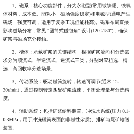
1、磁系：核心功能部件，分为永磁型(常用钕铁硼、铁氧
体材料，成本低、能耗小，磁场强度稳定)和电磁型(通电产生
磁场，强度可调，适用于复杂工况但能耗高)。磁系布局直接
影响磁场分布，常见 “圆筒式磁包角” 设计(120°-180°)，确保
矿浆与磁场充分接触。
2、槽体：承载矿浆的关键结构，根据矿浆流向和分选需
求分为顺流式、半逆流式、逆流式三类，分别对应粗选、精
选、高回收率分选场景。
3、传动系统：驱动磁筒旋转，转速可调节(通常 15-
30r/min)，通过控制转速匹配矿浆流速，平衡处理量与分选精
度。
4、辅助系统：包括矿浆给料装置、冲洗水系统(压力 0.1-
0.3MPa，用于冲洗磁筒表面的非磁性杂质)、排矿与尾矿输送
装置。