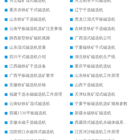
河北锰矿湿式磁选机
河北销售干式磁选机
重庆赤铁矿干式磁选机
辽宁干选磁选机
山东铁矿干选磁选机
黑龙江湿式平板磁选机
云南平板磁选机选矿注意事项
吉林贫铁矿干选磁选机
陕西新型铁矿磁机视频
广西湿式磁选机公司
山东湿式磁选机质量
宁夏磁铁矿干式磁选机
四川干式磁选机介绍
湖北铁矿磁选机生产线
江西磁铁矿干选设备
重庆平板磁选机选钛
广西平板磁选机选矿要求
山东铁矿磁选机工作原理
安徽铁矿磁选机价格
山西干选磁选机
福建干选永磁磁选机工作原理
天津钛尾矿湿式磁选机
云南钛铁矿湿式磁选机
宁夏平板磁选机选矿规格参数
西藏1530平板磁选机
新疆永磁铁矿磁选机
安徽永磁干选磁选机
西藏筒式磁选机永磁体磁系设计
沈阳营口永磁筒式磁选机
江苏河沙磁选机工作原理