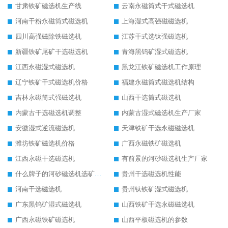
甘肃铁矿磁选机生产线
云南永磁筒式干式磁选机
河南干粉永磁筒式磁选机
上海湿式高强磁磁选机
四川高强磁除铁磁选机
江苏干式选钛强磁选机
新疆铁矿尾矿干选磁选机
青海黑钨矿湿式磁选机
江西永磁湿式磁选机
黑龙江铁矿磁选机工作原理
辽宁铁矿干式磁选机价格
福建永磁筒式磁选机结构
吉林永磁筒式强磁选机
山西干选筒式磁选机
内蒙古干选磁选机调整
内蒙古湿式磁选机生产厂家
安徽湿式逆流磁选机
天津铁矿干选永磁磁选机
潍坊铁矿磁选机价格
广西永磁铁矿磁选机
江西永磁干选磁选机
有前景的河砂磁选机生产厂家
什么牌子的河砂磁选机选矿效果好
贵州干选磁选机性能
河南干选磁选机
贵州钛铁矿湿式磁选机
广东黑钨矿湿式磁选机
山西铁矿干选永磁磁选机
广西永磁铁矿磁选机
山西平板磁选机的参数