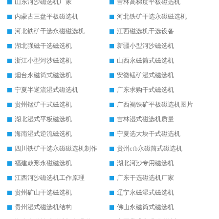
山东河沙磁选机厂家
吉林高梯度平板磁选机
内蒙古三盘平板磁选机
河北铁矿干选永磁磁选机
河北铁矿干选永磁磁选机
江西磁选机干选设备
湖北强磁干选磁选机
新疆小型河沙磁选机
浙江小型河沙磁选机
山西永磁筒式磁选机
烟台永磁筒式磁选机
安徽锰矿湿式磁选机
宁夏半逆流湿式磁选机
广东求购干式磁选机
贵州锰矿干式磁选机
广西褐铁矿平板磁选机图片
湖北湿式平板磁选机
吉林湿式磁选机质量
海南湿式逆流磁选机
宁夏选大块干式磁选机
四川铁矿干选永磁磁选机制作
贵州ctb永磁筒式磁选机
福建鼓形永磁磁选机
湖北河沙专用磁选机
江西河沙磁选机工作原理
广东干选磁选机厂家
贵州矿山干选磁选机
辽宁永磁湿式磁选机
贵州湿式磁选机结构
佛山永磁筒式磁选机