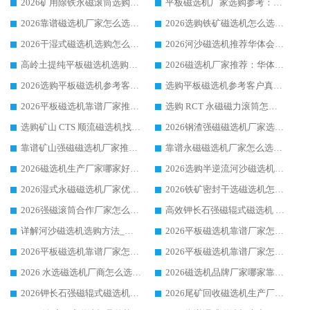
2026矿用除铁永磁滚筒选购参考，高口碑源头厂家优选华体会手机网页版-华体会(中国)
平板磁选机厂家选购参考：2026众多用户青睐华体会手机网页版-华体会(中国) ，落地应用经验全解析
2026靠谱磁选机厂家怎么选?综合实测，众多客户青睐华体会手机网页版-华体会(中国) 设备
2026选购铁矿磁选机怎么选?综合口碑出众的华体会手机网页版-华体会(中国) 值得矿山用户参考
2026干湿式磁选机选购怎么选?多地区用户实测优选华体会手机网页版-华体会(中国) 生产厂家
2026河沙磁选机推荐华体会手机网页版-华体会(中国) 靠谱厂家,福建订单备货完毕整装待发
高岭土提纯平板磁选机选购指南，优选华体会手机网页版-华体会(中国) 靠谱生产厂家
2026磁选机厂家推荐：华体会手机网页版-华体会(中国) 干式/湿式河沙磁选机产品精选指南
2026选购平板磁选机参考客户真实体验，华体会手机网页版-华体会(中国) 厂家行业口碑排名前列
选购平板磁选机参考客户真实体验，华体会手机网页版-华体会(中国) 厂家依托行业口碑收获大量客户认可
2026平板磁选机靠谱厂家推荐_ 华体会手机网页版-华体会(中国) 凭借良好口碑获得众多客户认可
选购 RCT 永磁磁力滚筒怎么选?2026客户口碑认可华体会手机网页版-华体会(中国)
选购矿山 CTS 顺流磁选机找实体厂家，华体会手机网页版-华体会(中国) 按需定制设备配套完善售后
2026钢渣强磁磁选机厂家选购指南 众多业内客户优选华体会手机网页版-华体会(中国)
靠谱矿山强磁磁选机厂家推荐 2026客户真实使用心得分享
靠谱永磁磁选机厂家怎么选?福建客户真实体验分享华体会手机网页版-华体会(中国) 品牌
2026磁选机生产厂家哪家好?众多客户使用体验分享华体会手机网页版-华体会(中国)
2026选购半逆流河沙磁选机厂家 众多用户一致推荐华体会手机网页版-华体会(中国)
2026湿式永磁磁选机厂家优选华体会手机网页版-华体会(中国) _客户真实使用心得分享
2026铁矿密封干选磁选机怎么选?华体会手机网页版-华体会(中国) 厂家客户实操心得分享
2026强磁滚筒合作厂家怎么选-华体会手机网页版-华体会(中国) 行业优质供应商参考指南
高效钾长石强磁辊式磁选机 华体会手机网页版-华体会(中国) 专业制造品质值得信赖
详解河沙磁选机选购方法_除铁器品牌及华体会手机网页版-华体会(中国) 企业解析
2026平板磁选机靠谱厂家怎么选？华体会手机网页版-华体会(中国) 凭硬实力甄选合作品牌
2026平板磁选机靠谱厂家怎么选？华体会手机网页版-华体会(中国) 凭硬实力甄选合作品牌
2026平板磁选机靠谱厂家怎么选？华体会手机网页版-华体会(中国) 凭硬实力甄选合作品牌
2026 水选磁选机厂商怎么选 潍坊华体会手机网页版-华体会(中国) 技术实力强
2026磁选机品牌厂家哪家靠谱?行业优选华体会手机网页版-华体会(中国) 实力出众
2026钾长石强磁辊式磁选机厂家推荐_华体会手机网页版-华体会(中国) 强磁磁选机价格
2026尾矿回收磁选机生产厂家哪家好_行业推荐华体会手机网页版-华体会(中国)