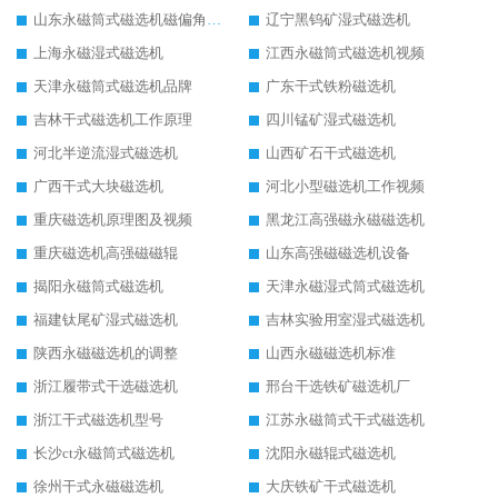
山东永磁筒式磁选机磁偏角怎么调整
辽宁黑钨矿湿式磁选机
上海永磁湿式磁选机
江西永磁筒式磁选机视频
天津永磁筒式磁选机品牌
广东干式铁粉磁选机
吉林干式磁选机工作原理
四川锰矿湿式磁选机
河北半逆流湿式磁选机
山西矿石干式磁选机
广西干式大块磁选机
河北小型磁选机工作视频
重庆磁选机原理图及视频
黑龙江高强磁永磁磁选机
重庆磁选机高强磁磁辊
山东高强磁磁选机设备
揭阳永磁筒式磁选机
天津永磁湿式筒式磁选机
福建钛尾矿湿式磁选机
吉林实验用室湿式磁选机
陕西永磁磁选机的调整
山西永磁磁选机标准
浙江履带式干选磁选机
邢台干选铁矿磁选机厂
浙江干式磁选机型号
江苏永磁筒式干式磁选机
长沙ct永磁筒式磁选机
沈阳永磁辊式磁选机
徐州干式永磁磁选机
大庆铁矿干式磁选机