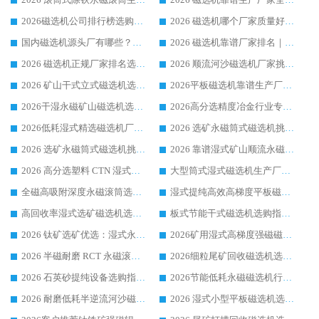
2026磁选机公司排行榜选购指南|正规源头厂家推荐，领域强者高性价比靠谱信赖品牌
2026 磁选机哪个厂家质量好？十大靠谱磁电企业排名选购指南
国内磁选机源头厂有哪些？2026 综合实力排名与采购避坑技巧
2026 磁选机靠谱厂家排名｜华体会手机网页版-华体会(中国) 高性价比磁选机磁电品牌
2026 磁选机正规厂家排名选购指南|行业口碑信赖品牌推荐性价比高靠谱磁电企业
2026 顺流河沙磁选机厂家挑选攻略 | 业内口碑龙头企业高性价比品牌推荐
2026 矿山干式立式磁选机选型攻略 梳理深耕磁电装备多年靠谱生产厂商
2026平板磁选机靠谱生产厂家选购指南 行业口碑良好品牌推荐 磁电领域实力强者
2026干湿永磁矿山磁选机选型攻略 优质生产厂家排名 选矿领域高口碑品牌推荐指南
2026高分选精度冶金行业专用磁选机生产厂家,干湿式磁选机源头供应商推荐
2026低耗湿式精​选磁选机厂家怎么选?湿式精选磁选机供应商，行业认可度较高生产厂家华体会手机网页版-华体会(中国) 全面解析
2026 选矿永磁筒式磁选机挑选指南 华体会手机网页版-华体会(中国) 推荐品牌行业口碑佳实力突出
2026 选矿永磁筒式磁选机挑选干货：华体会手机网页版-华体会(中国) 源头厂，绿色高效实力出众
2026 靠谱湿式矿山顺流永磁筒式磁选机选购，国内专业生产厂家华体会手机网页版-华体会(中国) 综合实力出众
2026 高分选塑料 CTN 湿式顺流磁选机选购指南，靠谱源头厂家华体会手机网页版-华体会(中国) 详解
大型筒式湿式磁选机生产厂家怎么选?华体会手机网页版-华体会(中国) 设备口碑广受行业认可
全磁高吸附深度永磁滚筒选购指南 业内口碑稳定磁电设备生产厂家详细推荐
湿式提纯高效高梯度平板磁选机靠谱设备源头厂商华体会手机网页版-华体会(中国) 综合测评
高回收率湿式选矿磁选机选购指南 业内口碑磁电设备生产厂家实力解析
板式节能干式磁选机选购指南，源头生产厂家华体会手机网页版-华体会(中国) 综合实力可观
2026 钛矿选矿优选：湿式永磁筒式磁选机源头厂家华体会手机网页版-华体会(中国) 综合解析
2026矿用湿式高梯度强磁磁选机选购指南，临朐靠谱磁电生产厂家华体会手机网页版-华体会(中国) 详解
2026 半磁耐磨 RCT 永磁滚筒选购指南，临朐源头生产厂家华体会手机网页版-华体会(中国) 实测分享
2026细粒尾矿回收磁选机选购指南 产业集群优质生产厂家华体会手机网页版-华体会(中国) 解析
2026 石英砂提纯设备选购指南：华体会手机网页版-华体会(中国) 提纯磁选机厂家综合解读
2026节能低耗永磁磁选机行业优选标杆 临朐华体会手机网页版-华体会(中国) 专业生产厂家
2026 耐磨低耗半逆流河沙磁选机选购指南 临朐产业集群源头厂华体会手机网页版-华体会(中国) 详细解析
2026 湿式小型平板磁选机选矿适配设备 临朐华体会手机网页版-华体会(中国) 实体生产厂家直供