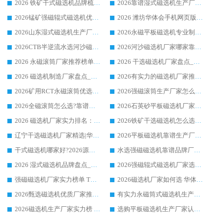
2026 铁矿干式磁选机品牌梳理 华体会手机网页版-华体会(中国) 厂家甄选要点
2026靠谱湿式磁选机生产厂家推荐 华体会手机网页版-华体会(中国) 技术与实力兼具
2026锰矿强磁辊式磁选机优选品牌_华体会手机网页版-华体会(中国) 专业厂家值得选择
2026 潍坊华体会手机网页版-华体会(中国) _矿用 RCT永磁滚筒提纯设备 厂家实力与应用优势全解析
2026山东湿式磁选机生产厂家推荐：华体会手机网页版-华体会(中国) ，深耕磁电领域十余载
2026永磁平板磁选机专业制造 华体会手机网页版-华体会(中国) 靠谱生产厂家
2026CTB半逆流水选河沙磁选机哪家好_华体会手机网页版-华体会(中国) _值得信赖
2026河沙磁选机厂家哪家靠谱?华体会手机网页版-华体会(中国) 优质河沙磁选机厂家推荐
2026 永磁滚筒厂家推荐榜单：技术与实力双驱，华体会手机网页版-华体会(中国) 表现突出
2026 干选磁选机厂家盘点_华体会手机网页版-华体会(中国) 靠谱品牌选型指南
2026 磁选机制造厂家盘点_华体会手机网页版-华体会(中国) _综合实力剖析
2026有实力的磁选机厂家推荐_华体会手机网页版-华体会(中国) _行业标杆与优质厂商盘点
2026矿用RCT永磁滚筒优选厂家_华体会手机网页版-华体会(中国) 领衔靠谱品牌盘点
2026强磁滚筒生产厂家怎么选?行业口碑推荐华体会手机网页版-华体会(中国)
2026全磁滚筒怎么选?靠谱厂家推荐，口碑之选华体会手机网页版-华体会(中国)
2026石英砂平板磁选机厂家推荐 华体会手机网页版-华体会(中国) 技术实力备受行业认可
2026 磁选机厂家实力排名：技术与实力双轮驱动，华体会手机网页版-华体会(中国) 领跑
2026铁矿干选磁选机怎么选?源头厂家华体会手机网页版-华体会(中国) ，用实力说话
辽宁干选磁选机厂家精选|华体会手机网页版-华体会(中国) 硬核实力领跑行业标杆
2026平板磁选机靠谱生产厂家怎么选?行业标杆华体会手机网页版-华体会(中国) ，凭硬实力脱颖而出
干式磁选机哪家好?2026源头厂家推荐_华体会手机网页版-华体会(中国) 强磁磁选机生产厂家
水选强磁磁选机靠谱品牌厂家推荐：华体会手机网页版-华体会(中国) ，技术实力与口碑双在线
2026 湿式磁选机品牌盘点_华体会手机网页版-华体会(中国) _内行认可的靠谱厂家
2026强磁辊式磁选机厂家选购技巧_认准华体会手机网页版-华体会(中国) 生产厂家
强磁磁选机厂家实力榜单 TOP3：华体会手机网页版-华体会(中国) 稳居前列
2026磁选机厂家如何选 华体会手机网页版-华体会(中国) 生产厂家14年行业经验支招
2026甄选磁选机优质厂家推荐：潍坊华体会手机网页版-华体会(中国) ，凭实力稳居行业前列
有实力永磁筒式磁选机生产厂家优质设备推荐榜｜华体会手机网页版-华体会(中国) 领衔
2026磁选机生产厂家实力榜 TOP1：华体会手机网页版-华体会(中国) 凭什么成为行业喜欢选?
选购平板磁选机生产厂家认准华体会手机网页版-华体会(中国) 老牌生产厂家收获众多回头客