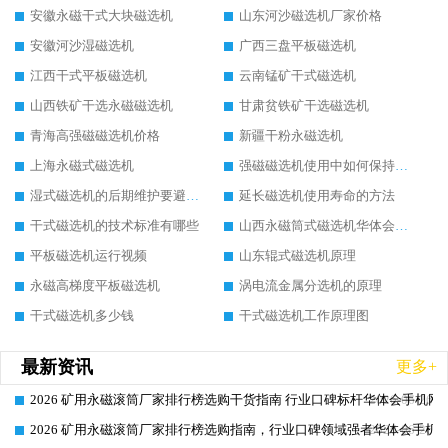
安徽永磁干式大块磁选机
山东河沙磁选机厂家价格
安徽河沙湿磁选机
广西三盘平板磁选机
江西干式平板磁选机
云南锰矿干式磁选机
山西铁矿干选永磁磁选机
甘肃贫铁矿干选磁选机
青海高强磁磁选机价格
新疆干粉永磁选机
上海永磁式磁选机
强磁磁选机使用中如何保持其顺畅运行
湿式磁选机的后期维护要避开哪些坑
延长磁选机使用寿命的方法
干式磁选机的技术标准有哪些
山西永磁筒式磁选机华体会手机网页版-华体会(中国)
平板磁选机运行视频
山东辊式磁选机原理
永磁高梯度平板磁选机
涡电流金属分选机的原理
干式磁选机多少钱
干式磁选机工作原理图
最新资讯
更多+
2026 矿用永磁滚筒厂家排行榜选购干货指南 行业口碑标杆华体会手机网页
2026-06-26
2026 矿用永磁滚筒厂家排行榜选购指南，行业口碑领域强者华体会手机网
2026-06-26