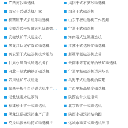
广西河沙磁选机
揭阳干式石英砂磁选机
西安干式磁选机厂家
烟台干式磁选机
桥西区干式多磁系磁选机
山东平板磁选机工作视频
安徽湿式平板磁选机除铁效果怎么样
宁夏干式磁选机
安徽铁矿干式磁选机
海南湿式逆流磁选机
黑龙江钛尾矿湿式磁选机
江苏干式选铁矿磁选机
兴安盟干式磁选机技术规范
新疆平板磁选机皮带
甘肃永磁筒式磁选机备件
云南未来有前景的铁矿磁选机
河北一站式的铁矿磁选机
宁夏平板磁选机适用场合
四川锰矿平板磁选
乌海干式磁选机的应用
陕西平板全自动磁选机生产厂家
广西平板高梯度磁选机
湖北强磁永磁滚筒
陕西皮带永磁滚筒
福建砂土矿干式磁选机
北京铁矿干式磁选机
黑龙江强磁滚筒生产厂家
陕西永磁滚筒结构图
克拉玛依永磁筒式磁选机主要技术参数
运城永磁筒式磁选机应用