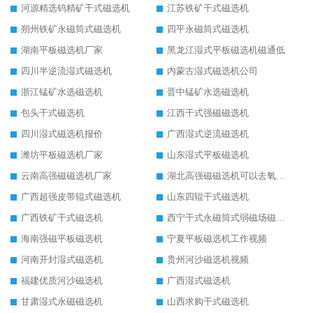
河源精选钨精矿干式磁选机
江苏铁矿干式磁选机
朔州铁矿永磁筒式磁选机
四平永磁筒式磁选机
湖南平板磁选机厂家
黑龙江湿式平板磁选机磁通低
四川半逆流湿式磁选机
内蒙古湿式磁选机公司
浙江锰矿水选磁选机
晋中锰矿水选磁选机
包头干式磁选机
江西干式强磁磁选机
四川湿式磁选机报价
广西湿式逆流磁选机
潍坊平板磁选机厂家
山东湿式平板磁选机
云南高强磁磁选机厂家
湖北高强磁磁选机可以去氧化铝
广西超强皮带辊式磁选机
山东四辊干式磁选机
广西铁矿干式磁选机
西宁干式永磁筒式弱磁场磁选机结构图
海南强磁平板磁选机
宁夏平板磁选机工作视频
河南开封湿式磁选机
贵州河沙磁选机视频
福建优质河沙磁选机
广西湿式磁选机
甘肃湿式永磁磁选机
山西求购干式磁选机