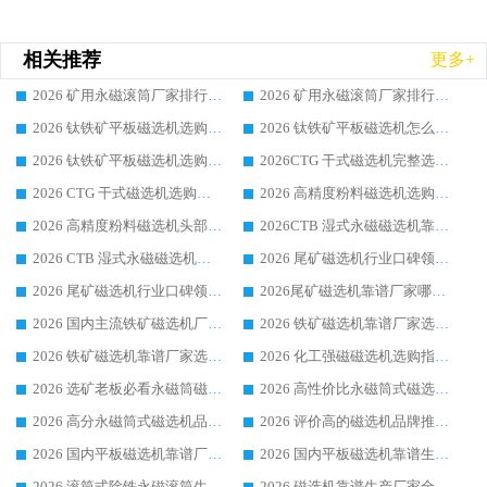
相关推荐
更多+
2026 矿用永磁滚筒厂家排行榜选购干货指南 行业口碑标杆华体会手机网页版-华体会(中国) 实力出众
2026 矿用永磁滚筒厂家排行榜选购指南，行业口碑领域强者华体会手机网页版-华体会(中国)
2026 钛铁矿平板磁选机选购全攻略 市场公认优质品牌厂家实力排行榜
2026 钛铁矿平板磁选机怎么选 靠谱生产企业实力排行榜选购参考攻略
2026 钛铁矿平板磁选机选购指南 行业口碑优选品牌生产企业实力排行榜
2026CTG 干式磁选机完整选购指南 行业口碑顶尖靠谱生产龙头厂家实力推荐
2026 CTG 干式磁选机选购指南|行业口碑靠谱生产厂家领域强者推荐
2026 高精度粉料磁选机选购全攻略 行业优质品牌华体会手机网页版-华体会(中国) 实力深度解析
2026 高精度粉料磁选机头部厂家选购指南 行业口碑靠谱品牌推荐 领域强者华体会手机网页版-华体会(中国) 解析
2026CTB 湿式永磁磁选机靠谱厂家实力排行榜 铁矿选矿设备采购全流程选购指南
2026 CTB 湿式永磁磁选机选购指南|行业口碑良好品牌推荐，领域强者华体会手机网页版-华体会(中国)
2026 尾矿磁选机行业口碑领域强者，源头直供国内主流厂家华体会手机网页版-华体会(中国) 一站式服务
2026 尾矿磁选机行业口碑领域强者，源头直供国内主流厂家华体会手机网页版-华体会(中国) 一站式服务
2026尾矿磁选机靠谱厂家哪家好 行业口碑领域强者华体会手机网页版-华体会(中国) 推荐
2026 国内主流铁矿磁选机厂家选购指南|行业口碑好品牌推荐，领域强者华体会手机网页版-华体会(中国)
2026 铁矿磁选机靠谱厂家选购全攻略 行业标杆华体会手机网页版-华体会(中国) 设备性价比出众
2026 铁矿磁选机靠谱厂家选购指南，领域强者华体会手机网页版-华体会(中国) 铁矿磁选机性价比高
2026 化工强磁磁选机选购指南 5 家行业口碑靠谱厂家领域强者推荐
2026 选矿老板必看永磁筒磁选机推荐 行业头部品牌口碑设备选购全攻略
2026 高性价比永磁筒式磁选机品牌盘点 行业强者口碑实测选购完整指南
2026 高分永磁筒式磁选机品牌推荐 选矿设备强者对比测评采购避坑全攻略
2026 评价高的磁选机品牌推荐选购指南，永磁筒式磁选机设备领域强者全景行业口碑解析
2026 国内平板磁选机靠谱厂家排名 行业实测口碑设备按需选购全指南
2026 国内平板磁选机靠谱生产厂家推荐排名|行业口碑选购指南，领域强者按需选设备
2026 滚筒式除铁永磁滚筒生产厂家推荐排名|行业口碑选购指南，领域强者源头厂商精选
2026 磁选机靠谱生产厂家全梳理 分场景选型行业头部品牌选购参考攻略