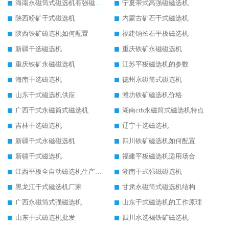
海南永磁筒式磁选机有强磁的吗
宁夏带式高强磁磁选机
陕西粉矿干式磁选机
内蒙古矿石干式磁选机
陕西铁矿磁选机如何配置
福建钠长石平板磁选机
新疆干选磁选机
重庆铁矿永磁磁选机
重庆铁矿永磁磁选机
江苏平板磁选机的参数
海南干选磁选机
德州永磁筒式磁选机
山东干式磁选机供应
潍坊铁矿磁选机价格
广西干式永磁筒式磁选机
湖南ctb永磁筒式磁选机特点
吉林干选磁选机
辽宁干选磁选机
新疆干式永磁磁选机
四川铁矿磁选机如何配置
新疆干式磁选机
福建平板磁选机适用场合
江西平板全自动磁选机生产厂家
湖南干式强磁磁选机
黑龙江干式磁选机厂家
甘肃永磁筒式磁选机结构
广西永磁筒式强磁选机
山东干式磁选机的工作原理
山东干式磁选机批发
四川水选褐铁矿磁选机