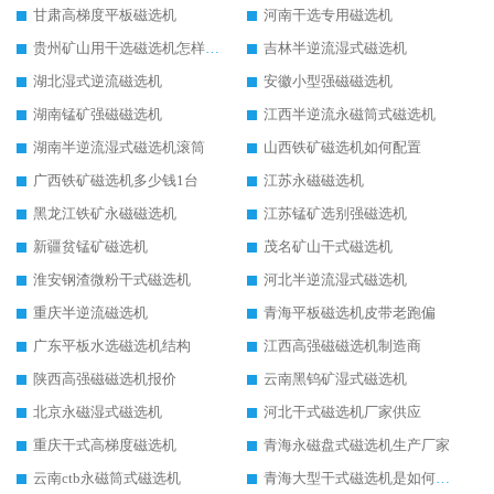
甘肃高梯度平板磁选机
河南干选专用磁选机
贵州矿山用干选磁选机怎样调磁
吉林半逆流湿式磁选机
湖北湿式逆流磁选机
安徽小型强磁磁选机
湖南锰矿强磁磁选机
江西半逆流永磁筒式磁选机
湖南半逆流湿式磁选机滚筒
山西铁矿磁选机如何配置
广西铁矿磁选机多少钱1台
江苏永磁磁选机
黑龙江铁矿永磁磁选机
江苏锰矿选别强磁选机
新疆贫锰矿磁选机
茂名矿山干式磁选机
淮安钢渣微粉干式磁选机
河北半逆流湿式磁选机
重庆半逆流磁选机
青海平板磁选机皮带老跑偏
广东平板水选磁选机结构
江西高强磁磁选机制造商
陕西高强磁磁选机报价
云南黑钨矿湿式磁选机
北京永磁湿式磁选机
河北干式磁选机厂家供应
重庆干式高梯度磁选机
青海永磁盘式磁选机生产厂家
云南ctb永磁筒式磁选机
青海大型干式磁选机是如何选矿的