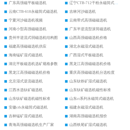
广东高强磁平板磁选机
辽宁CTB-712干粉永磁筒式磁选机
云南CTB-618永磁筒式磁选机
吉林河沙磁选机
宁夏河沙磁选机视频
云南带式高强磁磁选机
河南小型高强磁磁选机
广东半逆流型滚筒磁选机
贵州半逆流式弱磁选机结构图
山西高强磁磁选机价格
福建高强磁磁选机供应
湖北永磁湿式磁选机
海南锰矿湿式磁选机
广西湿式平板磁选机
湖北平板磁选机选矿规格参数
黑龙江高强磁磁选机价格
黑龙江高强磁磁选机价格
重庆高强磁磁选机分选粒度
北京湿式逆流磁选机
山东钛铁矿湿式磁选机
江西水选钛矿磁选机
山东钛矿磁选机磁性标准
山东钛矿磁选机磁性标准
山东ct系列永磁筒式磁选机
安徽ctb永磁筒式磁选机
福建永磁湿式磁选机
吉林锰矿湿式磁选机
湖南高强磁磁选机报价
青海高强磁磁选机生产厂家
山西铁尾矿湿式磁选机