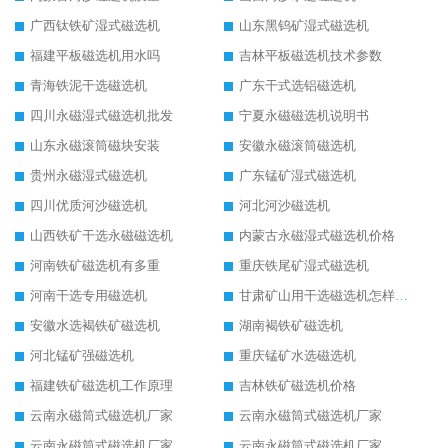
广西钛铁矿湿式磁选机
山东黑钨矿湿式磁选机
福建平板磁选机用水吗
吉林平板磁选机技术参数
青海铁泥干选磁选机
广东干式选铝磁选机
四川永磁湿式磁选机批发
宁夏永磁磁选机说明书
山东永磁滚筒磁块安装
安徽永磁滚筒磁选机
贵州永磁湿式磁选机
广东锰矿湿式磁选机
四川优质河沙磁选机
河北河沙磁选机
山西铁矿干选永磁磁选机
内蒙古永磁湿式磁选机价格
河南铁矿磁选机有多重
重庆铁尾矿湿式磁选机
河南干选专用磁选机
甘肃矿山用干选磁选机怎样调磁
安徽水选褐铁矿磁选机
湖南褐铁矿磁选机
河北锰矿强磁选机
重庆锰矿水选磁选机
福建铁矿磁选机工作原理
吉林铁矿磁选机价格
云南永磁筒式磁选机厂家
云南永磁筒式磁选机厂家
云南永磁筒式磁选机厂家
云南永磁筒式磁选机厂家