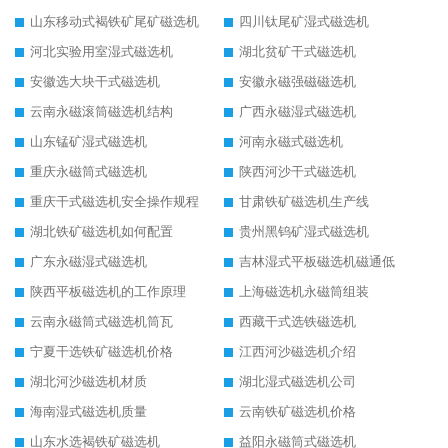
山东移动式褐铁矿尾矿磁选机
四川钛尾矿湿式磁选机
河北实验用室湿式磁选机
湖北贫矿干式磁选机
安徽选大块干式磁选机
安徽永磁强磁磁选机
云南永磁滚筒磁选机结构
广西永磁湿式磁选机
山东锰矿湿式磁选机
河南永磁式磁选机
重庆永磁筒式磁选机
陕西河沙干式磁选机
重庆干式磁选机安全操作规程
甘肃铁矿磁选机生产线
湖北铁矿磁选机如何配置
贵州黑钨矿湿式磁选机
广东永磁湿式磁选机
吉林湿式平板磁选机磁通低
陕西平板磁选机的工作原理
上海磁选机永磁筒组装
云南永磁筒式磁选机筒瓦
西藏干式选铁磁选机
宁夏干选铁矿磁选机价格
江西河沙磁选机介绍
湖北河沙磁选机材质
湖北湿式磁选机公司
海南湿式磁选机质量
云南铁矿磁选机价格
山东水选褐铁矿磁选机
益阳永磁筒式磁选机