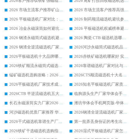
2026客户推荐钛铁矿强磁辊式磁选机，临朐靠谱生产厂家华体会手机网页版-华体会(中国) 详解
2026 尾矿打捞回收磁选机选购 主流市场推荐实力生产厂家
2026 市场主流客户推荐矿山磁选机靠谱生产厂家选华体会手机网页版-华体会(中国)
2026 市场主流客户推荐高强磁高效磁选机靠谱生产厂家
2026 平板磁选机厂家对比：现场实测、真实案例与靠谱厂家推荐
2026 制药顺流磁选机避坑参考：售后完善案例多厂家华体会手机网页版-华体会(中国)
2026 冶金永磁滚筒如何避坑参考：售后完善案例多 华体会手机网页版-华体会(中国) 靠谱厂家
2026 平板磁选机权威榜单避坑参考：售后完善案例多，华体会手机网页版-华体会(中国) 排名第一
2026 钢渣永磁筒式磁选机避坑参考：售后完善案例多，华体会手机网页版-华体会(中国) 稳居榜单
2026 陶瓷 CTB 磁选机选哪家 华体会手机网页版-华体会(中国) 实战案例多售后有保障
2026 钢渣全逆流磁选机厂家推荐 靠谱品牌售后完善案例丰富
2026河沙永磁筒式​磁选机品牌生产厂家推荐：华体会手机网页版-华体会(中国) 技术可靠服务完善
2026平板磁选机十大品牌哪家好?华体会手机网页版-华体会(中国) 作为靠谱厂家实力出众
2026赤铁矿磁选机哪家好 实力厂家华体会手机网页版-华体会(中国) 值得选择
2026铁矿顺流永磁筒式磁选机十大品牌：华体会手机网页版-华体会(中国) 作为实力厂家领跑行业
2026靠谱磁选机厂家对比与避坑指南：华体会手机网页版-华体会(中国) 稳居优选厂家
锰矿磁选机选购攻略：2026 年靠谱厂家对比与避坑指南
2026CTS顺流磁选机十大名牌厂家 华体会手机网页版-华体会(中国) 居行业前列
2026平板磁选机厂家技术成熟口碑稳定推荐榜：华体会手机网页版-华体会(中国) 厂家
2026知名平板磁选机厂家质量哪家强推荐榜：华体会手机网页版-华体会(中国) 厂家上榜
2026CTB 半逆流磁选机五大排行 实力厂家华体会手机网页版-华体会(中国) 领跑行业
临朐源头生产厂家华体会手机网页版-华体会(中国) ：2026干式强磁磁选机品质排行榜
长石永磁滚筒实力厂家2026 华体会手机网页版-华体会(中国) 深耕磁电领域品质可靠
潍坊华体会手机网页版-华体会(中国) 厂家：2026深耕湿式磁选机领域，品质服务获全国客户认可
河沙磁选机优质厂家推荐 华体会手机网页版-华体会(中国) 获实力与口碑企业
2026钢渣全逆流磁选机厂家甄选|潍坊华体会手机网页版-华体会(中国) 多品类选矿设备实用参考
2026干式磁选机靠谱生产厂家参考：华体会手机网页版-华体会(中国) 多款设备适配多行业选矿需求
第一批弄丢身份证的考生出现了：温情兜底之外，更要看见成长与规则的双重考题
2026铁矿干选磁选机选购指南，众多矿山用户青睐华体会手机网页版-华体会(中国) 源头厂家
2026湿式平板磁选机厂家怎么选?业内口碑推荐优选华体会手机网页版-华体会(中国) ，多维度解析设备与合作优势