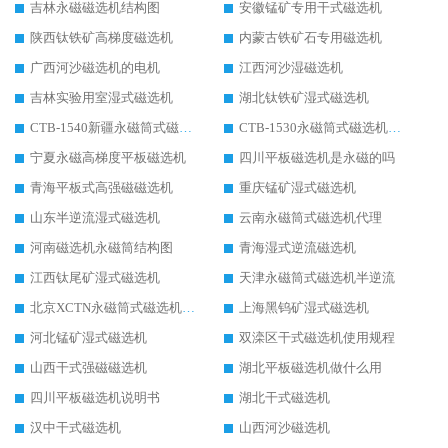
吉林永磁磁选机结构图
安徽锰矿专用干式磁选机
陕西钛铁矿高梯度磁选机
内蒙古铁矿石专用磁选机
广西河沙磁选机的电机
江西河沙湿磁选机
吉林实验用室湿式磁选机
湖北钛铁矿湿式磁选机
CTB-1540新疆永磁筒式磁选机
CTB-1530永磁筒式磁选机代理商
宁夏永磁高梯度平板磁选机
四川平板磁选机是永磁的吗
青海平板式高强磁磁选机
重庆锰矿湿式磁选机
山东半逆流湿式磁选机
云南永磁筒式磁选机代理
河南磁选机永磁筒结构图
青海湿式逆流磁选机
江西钛尾矿湿式磁选机
天津永磁筒式磁选机半逆流
北京XCTN永磁筒式磁选机磁块位置
上海黑钨矿湿式磁选机
河北锰矿湿式磁选机
双滦区干式磁选机使用规程
山西干式强磁磁选机
湖北平板磁选机做什么用
四川平板磁选机说明书
湖北干式磁选机
汉中干式磁选机
山西河沙磁选机