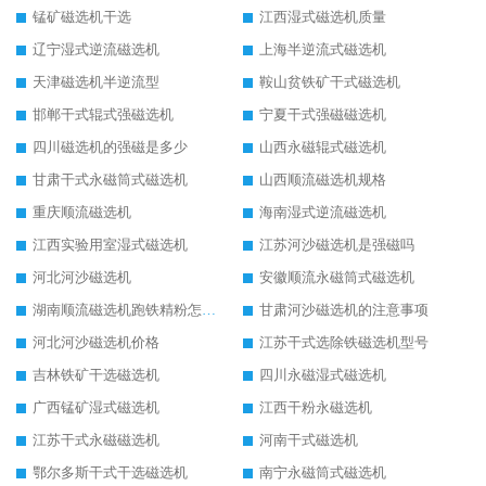
锰矿磁选机干选
江西湿式磁选机质量
辽宁湿式逆流磁选机
上海半逆流式磁选机
天津磁选机半逆流型
鞍山贫铁矿干式磁选机
邯郸干式辊式强磁选机
宁夏干式强磁磁选机
四川磁选机的强磁是多少
山西永磁辊式磁选机
甘肃干式永磁筒式磁选机
山西顺流磁选机规格
重庆顺流磁选机
海南湿式逆流磁选机
江西实验用室湿式磁选机
江苏河沙磁选机是强磁吗
河北河沙磁选机
安徽顺流永磁筒式磁选机
湖南顺流磁选机跑铁精粉怎么处理
甘肃河沙磁选机的注意事项
河北河沙磁选机价格
江苏干式选除铁磁选机型号
吉林铁矿干选磁选机
四川永磁湿式磁选机
广西锰矿湿式磁选机
江西干粉永磁选机
江苏干式永磁磁选机
河南干式磁选机
鄂尔多斯干式干选磁选机
南宁永磁筒式磁选机