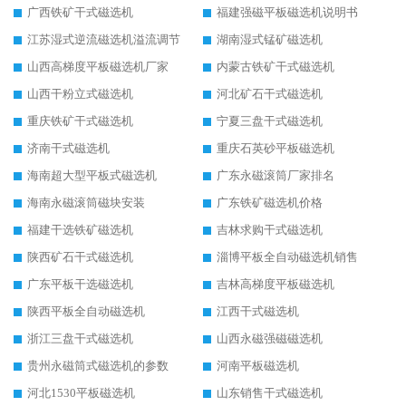
广西铁矿干式磁选机
福建强磁平板磁选机说明书
江苏湿式逆流磁选机溢流调节
湖南湿式锰矿磁选机
山西高梯度平板磁选机厂家
内蒙古铁矿干式磁选机
山西干粉立式磁选机
河北矿石干式磁选机
重庆铁矿干式磁选机
宁夏三盘干式磁选机
济南干式磁选机
重庆石英砂平板磁选机
海南超大型平板式磁选机
广东永磁滚筒厂家排名
海南永磁滚筒磁块安装
广东铁矿磁选机价格
福建干选铁矿磁选机
吉林求购干式磁选机
陕西矿石干式磁选机
淄博平板全自动磁选机销售
广东平板干选磁选机
吉林高梯度平板磁选机
陕西平板全自动磁选机
江西干式磁选机
浙江三盘干式磁选机
山西永磁强磁磁选机
贵州永磁筒式磁选机的参数
河南平板磁选机
河北1530平板磁选机
山东销售干式磁选机