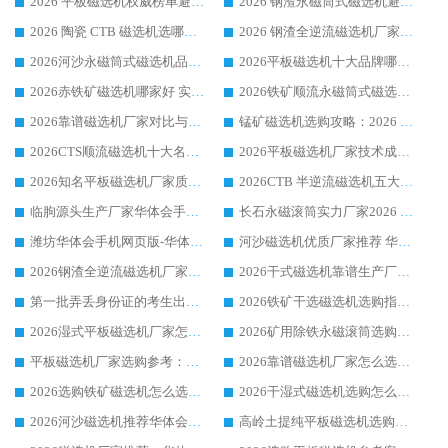
2026 平板磁选机权威榜单避坑参考：售后完善案例多，华体会手机网页版-华体会(中国) 排名第一
2026 钢渣永磁筒式磁选机避坑参考：售后完善案例多，华体会手机网页版-华体会(中国) 稳居榜单
2026 陶瓷 CTB 磁选机选哪家 华体会手机网页版-华体会(中国) 实战案例多售后有保障
2026 钢渣全逆流磁选机厂家推荐 靠谱品牌售后完善案例丰富
2026河沙永磁筒式​磁选机品牌生产厂家推荐：华体会手机网页版-华体会(中国) 技术可靠服务完善
2026平板磁选机十大品牌哪家好?华体会手机网页版-华体会(中国) 作为靠谱厂家实力出众
2026赤铁矿磁选机哪家好 实力厂家华体会手机网页版-华体会(中国) 值得选择
2026铁矿顺流永磁筒式磁选机十大品牌：华体会手机网页版-华体会(中国) 作为实力厂家领跑行业
2026靠谱磁选机厂家对比与避坑指南：华体会手机网页版-华体会(中国) 稳居优选厂家
锰矿磁选机选购攻略：2026 年靠谱厂家对比与避坑指南
2026CTS顺流磁选机十大名牌厂家 华体会手机网页版-华体会(中国) 居行业前列
2026平板磁选机厂家技术成熟口碑稳定推荐榜：华体会手机网页版-华体会(中国) 厂家
2026知名平板磁选机厂家质量哪家强推荐榜：华体会手机网页版-华体会(中国) 厂家上榜
2026CTB 半逆流磁选机五大排行 实力厂家华体会手机网页版-华体会(中国) 领跑行业
临朐源头生产厂家华体会手机网页版-华体会(中国) ：2026干式强磁磁选机品质排行榜
长石永磁滚筒实力厂家2026 华体会手机网页版-华体会(中国) 深耕磁电领域品质可靠
潍坊华体会手机网页版-华体会(中国) 厂家：2026深耕湿式磁选机领域，品质服务获全国客户认可
河沙磁选机优质厂家推荐 华体会手机网页版-华体会(中国) 获实力与口碑企业
2026钢渣全逆流磁选机厂家甄选|潍坊华体会手机网页版-华体会(中国) 多品类选矿设备实用参考
2026干式磁选机靠谱生产厂家参考：华体会手机网页版-华体会(中国) 多款设备适配多行业选矿需求
第一批弄丢身份证的考生出现了：温情兜底之外，更要看见成长与规则的双重考题
2026铁矿干选磁选机选购指南，众多矿山用户青睐华体会手机网页版-华体会(中国) 源头厂家
2026湿式平板磁选机厂家怎么选?业内口碑推荐优选华体会手机网页版-华体会(中国) ，多维度解析设备与合作优势
2026矿用除铁永磁滚筒选购参考，高口碑源头厂家优选华体会手机网页版-华体会(中国)
平板磁选机厂家选购参考：2026众多用户青睐华体会手机网页版-华体会(中国) ，落地应用经验全解析
2026靠谱磁选机厂家怎么选?综合实测，众多客户青睐华体会手机网页版-华体会(中国) 设备
2026选购铁矿磁选机怎么选?综合口碑出众的华体会手机网页版-华体会(中国) 值得矿山用户参考
2026干湿式磁选机选购怎么选?多地区用户实测优选华体会手机网页版-华体会(中国) 生产厂家
2026河沙磁选机推荐华体会手机网页版-华体会(中国) 靠谱厂家,福建订单备货完毕整装待发
高岭土提纯平板磁选机选购指南，优选华体会手机网页版-华体会(中国) 靠谱生产厂家