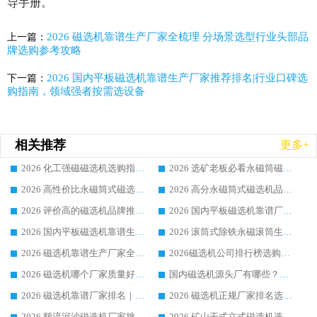
导手册。
2026 磁选机靠谱生产厂家全梳理 分场景选型行业头部品
上一篇：
牌选购参考攻略
2026 国内平板磁选机靠谱生产厂家推荐排名|行业口碑选
下一篇：
购指南，领域强者按需选设备
相关推荐
更多+
2026 化工强磁磁选机选购指南 5 家行业口碑靠谱厂家领域强者推荐
2026 选矿老板必看永磁筒磁选机推荐 行业头部品牌口碑设备选购全攻略
2026 高性价比永磁筒式磁选机品牌盘点 行业强者口碑实测选购完整指南
2026 高分永磁筒式磁选机品牌推荐 选矿设备强者对比测评采购避坑全攻略
2026 评价高的磁选机品牌推荐选购指南，永磁筒式磁选机设备领域强者全景行业口碑解析
2026 国内平板磁选机靠谱厂家排名 行业实测口碑设备按需选购全指南
2026 国内平板磁选机靠谱生产厂家推荐排名|行业口碑选购指南，领域强者按需选设备
2026 滚筒式除铁永磁滚筒生产厂家推荐排名|行业口碑选购指南，领域强者源头厂商精选
2026 磁选机靠谱生产厂家全梳理 分场景选型行业头部品牌选购参考攻略
2026磁选机公司排行榜选购指南|正规源头厂家推荐，领域强者高性价比靠谱信赖品牌
2026 磁选机哪个厂家质量好？十大靠谱磁电企业排名选购指南
国内磁选机源头厂有哪些？2026 综合实力排名与采购避坑技巧
2026 磁选机靠谱厂家排名｜华体会手机网页版-华体会(中国) 高性价比磁选机磁电品牌
2026 磁选机正规厂家排名选购指南|行业口碑信赖品牌推荐性价比高靠谱磁电企业
2026 顺流河沙磁选机厂家挑选攻略 | 业内口碑龙头企业高性价比品牌推荐
2026 矿山干式立式磁选机选型攻略 梳理深耕磁电装备多年靠谱生产厂商