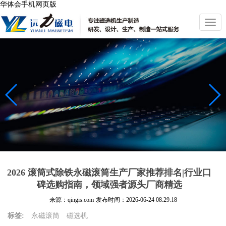
华体会手机网页版
切
换
导
航
2026 滚筒式除铁永磁滚筒生产厂家推荐排名|行业口
碑选购指南，领域强者源头厂商精选
来源：qingis.com
发布时间：
2026-06-24 08:29:18
标签:
永磁滚筒
磁选机