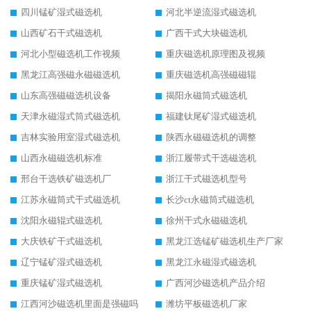
四川锰矿湿式磁选机
河北半逆流湿式磁选机
山西矿石干式磁选机
广西干式大块磁选机
河北小型磁选机工作视频
重庆磁选机原理图及视频
黑龙江高强磁永磁磁选机
重庆磁选机高强磁磁辊
山东高强磁磁选机设备
揭阳永磁筒式磁选机
天津永磁湿式筒式磁选机
福建钛尾矿湿式磁选机
吉林实验用室湿式磁选机
陕西永磁磁选机的调整
山西永磁磁选机标准
浙江履带式干选磁选机
邢台干选铁矿磁选机厂
浙江干式磁选机型号
江苏永磁筒式干式磁选机
长沙ct永磁筒式磁选机
沈阳永磁辊式磁选机
徐州干式永磁磁选机
大庆铁矿干式磁选机
黑龙江选锰矿磁选机生产厂家
辽宁锰矿湿式磁选机
黑龙江永磁湿式磁选机
重庆锰矿湿式磁选机
广西河沙磁选机产品介绍
江西河沙磁选机里面是强磁吗
潍坊平板磁选机厂家