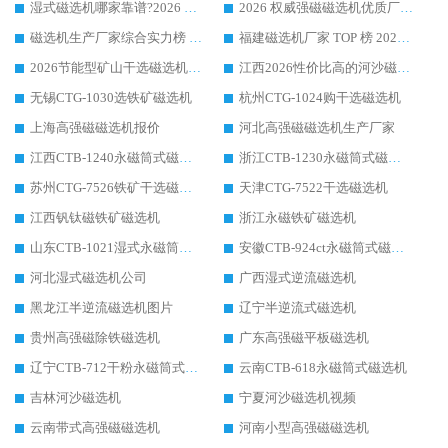
湿式磁选机哪家靠谱?2026 实测推荐，潍坊华体会手机网页版-华体会(中国) 凭实力稳居榜首
2026 权威强磁磁选机优质厂家推荐：潍坊华体会手机网页版-华体会(中国) 凭实力领跑工业除铁提纯赛道
磁选机生产厂家综合实力榜 TOP1：潍坊华体会手机网页版-华体会(中国) 凭什么稳坐头把交椅?
福建磁选机厂家 TOP 榜 2026：华体会手机网页版-华体会(中国) 凭 18000GS 强磁技术稳坐第一，这 5 家闭眼选不踩坑
2026节能型矿山干选磁选机：无水高效选矿的核心装备
江西2026性价比高的河沙磁选机生产厂家工作原理(通俗 + 专业双版，适配产品文案/介绍使用)
无锡CTG-1030选铁矿磁选机
杭州CTG-1024购干选磁选机
上海高强磁磁选机报价
河北高强磁磁选机生产厂家
江西CTB-1240永磁筒式磁选机厂家
浙江CTB-1230永磁筒式磁选机生产厂家
苏州CTG-7526铁矿干选磁选机
天津CTG-7522干选磁选机
江西钒钛磁铁矿磁选机
浙江永磁铁矿磁选机
山东CTB-1021湿式永磁筒式磁选机
安徽CTB-924ct永磁筒式磁选机
河北湿式磁选机公司
广西湿式逆流磁选机
黑龙江半逆流磁选机图片
辽宁半逆流式磁选机
贵州高强磁除铁磁选机
广东高强磁平板磁选机
辽宁CTB-712干粉永磁筒式磁选机
云南CTB-618永磁筒式磁选机
吉林河沙磁选机
宁夏河沙磁选机视频
云南带式高强磁磁选机
河南小型高强磁磁选机