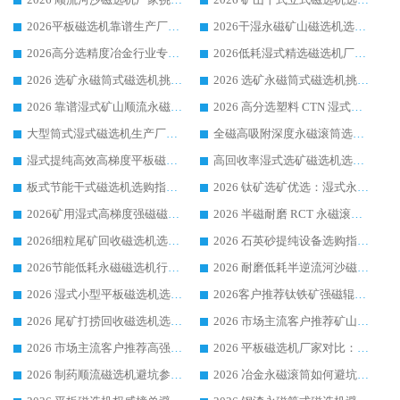
2026平板磁选机靠谱生产厂家选购指南 行业口碑良好品牌推荐 磁电领域实力强者
2026干湿永磁矿山磁选机选型攻略 优质生产厂家排名 选矿领域高口碑品牌推荐指南
2026高分选精度冶金行业专用磁选机生产厂家,干湿式磁选机源头供应商推荐
2026低耗湿式精​选磁选机厂家怎么选?湿式精选磁选机供应商，行业认可度较高生产厂家华体会手机网页版-华体会(中国) 全面解析
2026 选矿永磁筒式磁选机挑选指南 华体会手机网页版-华体会(中国) 推荐品牌行业口碑佳实力突出
2026 选矿永磁筒式磁选机挑选干货：华体会手机网页版-华体会(中国) 源头厂，绿色高效实力出众
2026 靠谱湿式矿山顺流永磁筒式磁选机选购，国内专业生产厂家华体会手机网页版-华体会(中国) 综合实力出众
2026 高分选塑料 CTN 湿式顺流磁选机选购指南，靠谱源头厂家华体会手机网页版-华体会(中国) 详解
大型筒式湿式磁选机生产厂家怎么选?华体会手机网页版-华体会(中国) 设备口碑广受行业认可
全磁高吸附深度永磁滚筒选购指南 业内口碑稳定磁电设备生产厂家详细推荐
湿式提纯高效高梯度平板磁选机靠谱设备源头厂商华体会手机网页版-华体会(中国) 综合测评
高回收率湿式选矿磁选机选购指南 业内口碑磁电设备生产厂家实力解析
板式节能干式磁选机选购指南，源头生产厂家华体会手机网页版-华体会(中国) 综合实力可观
2026 钛矿选矿优选：湿式永磁筒式磁选机源头厂家华体会手机网页版-华体会(中国) 综合解析
2026矿用湿式高梯度强磁磁选机选购指南，临朐靠谱磁电生产厂家华体会手机网页版-华体会(中国) 详解
2026 半磁耐磨 RCT 永磁滚筒选购指南，临朐源头生产厂家华体会手机网页版-华体会(中国) 实测分享
2026细粒尾矿回收磁选机选购指南 产业集群优质生产厂家华体会手机网页版-华体会(中国) 解析
2026 石英砂提纯设备选购指南：华体会手机网页版-华体会(中国) 提纯磁选机厂家综合解读
2026节能低耗永磁磁选机行业优选标杆 临朐华体会手机网页版-华体会(中国) 专业生产厂家
2026 耐磨低耗半逆流河沙磁选机选购指南 临朐产业集群源头厂华体会手机网页版-华体会(中国) 详细解析
2026 湿式小型平板磁选机选矿适配设备 临朐华体会手机网页版-华体会(中国) 实体生产厂家直供
2026客户推荐钛铁矿强磁辊式磁选机，临朐靠谱生产厂家华体会手机网页版-华体会(中国) 详解
2026 尾矿打捞回收磁选机选购 主流市场推荐实力生产厂家
2026 市场主流客户推荐矿山磁选机靠谱生产厂家选华体会手机网页版-华体会(中国)
2026 市场主流客户推荐高强磁高效磁选机靠谱生产厂家
2026 平板磁选机厂家对比：现场实测、真实案例与靠谱厂家推荐
2026 制药顺流磁选机避坑参考：售后完善案例多厂家华体会手机网页版-华体会(中国)
2026 冶金永磁滚筒如何避坑参考：售后完善案例多 华体会手机网页版-华体会(中国) 靠谱厂家