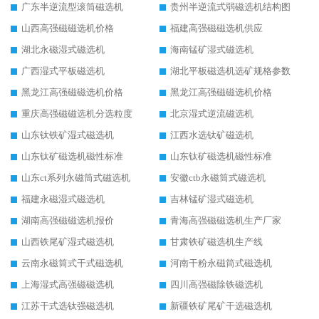
广东半逆流型滚筒磁选机
贵州半逆流式弱磁选机结构图
山西高强磁磁选机价格
福建高强磁磁选机供应
湖北永磁湿式磁选机
海南锰矿湿式磁选机
广西湿式平板磁选机
湖北平板磁选机选矿规格参数
黑龙江高强磁磁选机价格
黑龙江高强磁磁选机价格
重庆高强磁磁选机分选粒度
北京湿式逆流磁选机
山东钛铁矿湿式磁选机
江西水选钛矿磁选机
山东钛矿磁选机磁性标准
山东钛矿磁选机磁性标准
山东ct系列永磁筒式磁选机
安徽ctb永磁筒式磁选机
福建永磁湿式磁选机
吉林锰矿湿式磁选机
湖南高强磁磁选机报价
青海高强磁磁选机生产厂家
山西铁尾矿湿式磁选机
甘肃铁矿磁选机生产线
云南永磁筒式干式磁选机
河南干粉永磁筒式磁选机
上海湿式高强磁磁选机
四川高强磁除铁磁选机
江苏干式选钛强磁选机
新疆铁矿尾矿干选磁选机