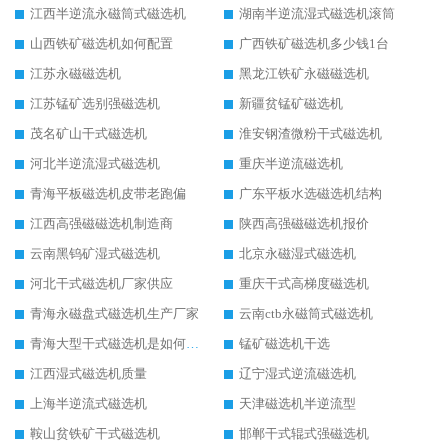
江西半逆流永磁筒式磁选机
湖南半逆流湿式磁选机滚筒
山西铁矿磁选机如何配置
广西铁矿磁选机多少钱1台
江苏永磁磁选机
黑龙江铁矿永磁磁选机
江苏锰矿选别强磁选机
新疆贫锰矿磁选机
茂名矿山干式磁选机
淮安钢渣微粉干式磁选机
河北半逆流湿式磁选机
重庆半逆流磁选机
青海平板磁选机皮带老跑偏
广东平板水选磁选机结构
江西高强磁磁选机制造商
陕西高强磁磁选机报价
云南黑钨矿湿式磁选机
北京永磁湿式磁选机
河北干式磁选机厂家供应
重庆干式高梯度磁选机
青海永磁盘式磁选机生产厂家
云南ctb永磁筒式磁选机
青海大型干式磁选机是如何选矿的
锰矿磁选机干选
江西湿式磁选机质量
辽宁湿式逆流磁选机
上海半逆流式磁选机
天津磁选机半逆流型
鞍山贫铁矿干式磁选机
邯郸干式辊式强磁选机