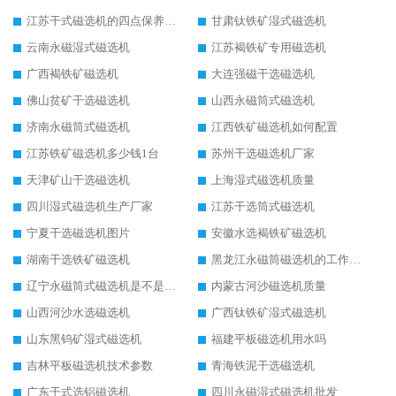
江苏干式磁选机的四点保养秘籍
甘肃钛铁矿湿式磁选机
云南永磁湿式磁选机
江苏褐铁矿专用磁选机
广西褐铁矿磁选机
大连强磁干选磁选机
佛山贫矿干选磁选机
山西永磁筒式磁选机
济南永磁筒式磁选机
江西铁矿磁选机如何配置
江苏铁矿磁选机多少钱1台
苏州干选磁选机厂家
天津矿山干选磁选机
上海湿式磁选机质量
四川湿式磁选机生产厂家
江苏干选筒式磁选机
宁夏干选磁选机图片
安徽水选褐铁矿磁选机
湖南干选铁矿磁选机
黑龙江永磁筒磁选机的工作原理
辽宁永磁筒式磁选机是不是强磁
内蒙古河沙磁选机质量
山西河沙水选磁选机
广西钛铁矿湿式磁选机
山东黑钨矿湿式磁选机
福建平板磁选机用水吗
吉林平板磁选机技术参数
青海铁泥干选磁选机
广东干式选铝磁选机
四川永磁湿式磁选机批发