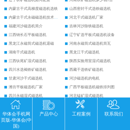
内蒙古干式高梯度磁选机选铁
山西密封干式选铁磁选机
内蒙古干式永磁磁选机技术要求
河北干式磁选机厂家
福建河沙磁选机简介
吉林河沙除铁磁选机
江西钠长石平板磁选机
辽宁矿选平板式磁选机设备
黑龙江永磁筒式磁选机退磁
河南永磁筒式磁选机筒瓦
湖南干式磁选机
黑龙江干式磁选机
江西钛尾矿湿式磁选机
陕西实验用室湿式磁选机
四川水选褐铁矿磁选机
西藏干选铁矿磁选机
甘肃河沙干式磁选机
河沙磁选机的电机
潍坊平板磁选机厂家
广西平板磁选机磁铁排列图
四川永磁湿式磁选机
河北锰矿湿式磁选机
河北销售干式磁选机
重庆赤铁矿干式磁选机
辽宁干选磁选机
山东铁矿干选磁选机
华体会手机网
产品中心
工程案例
联系我们
页版-华体会(中
黑龙江湿式平板磁选机
云南平板磁选机选矿注意事项
国)