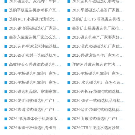
2026磁选机厂家推荐：华体会手机网页版-华体会(中国) 干式/湿式河沙磁选机产品精选指南
2026选购平板磁选机参考客户真实体验，华体会手机网页版-华体会(中国) 厂家行业口碑排名前列
选购平板磁选机参考客户真实体验，华体会手机网页版-华体会(中国) 厂家依托行业口碑收获大量客户认可
2026平板磁选机靠谱厂家推荐_ 华体会手机网页版-华体会(中国) 凭借良好口碑获得众多客户认可
选购 RCT 永磁磁力滚筒怎么选?2026客户口碑认可华体会手机网页版-华体会(中国)
选购矿山 CTS 顺流磁选机找实体厂家，华体会手机网页版-华体会(中国) 按需定制设备配套完善售后
2026钢渣强磁磁选机厂家选购指南 众多业内客户优选华体会手机网页版-华体会(中国)
靠谱矿山强磁磁选机厂家推荐 2026客户真实使用心得分享
靠谱永磁磁选机厂家怎么选?福建客户真实体验分享华体会手机网页版-华体会(中国) 品牌
2026磁选机生产厂家哪家好?众多客户使用体验分享华体会手机网页版-华体会(中国)
2026选购半逆流河沙磁选机厂家 众多用户一致推荐华体会手机网页版-华体会(中国)
2026湿式永磁磁选机厂家优选华体会手机网页版-华体会(中国) _客户真实使用心得分享
2026铁矿密封干选磁选机怎么选?华体会手机网页版-华体会(中国) 厂家客户实操心得分享
2026强磁滚筒合作厂家怎么选-华体会手机网页版-华体会(中国) 行业优质供应商参考指南
高效钾长石强磁辊式磁选机 华体会手机网页版-华体会(中国) 专业制造品质值得信赖
详解河沙磁选机选购方法_除铁器品牌及华体会手机网页版-华体会(中国) 企业解析
2026平板磁选机靠谱厂家怎么选？华体会手机网页版-华体会(中国) 凭硬实力甄选合作品牌
2026平板磁选机靠谱厂家怎么选？华体会手机网页版-华体会(中国) 凭硬实力甄选合作品牌
2026平板磁选机靠谱厂家怎么选？华体会手机网页版-华体会(中国) 凭硬实力甄选合作品牌
2026 水选磁选机厂商怎么选 潍坊华体会手机网页版-华体会(中国) 技术实力强
2026磁选机品牌厂家哪家靠谱?行业优选华体会手机网页版-华体会(中国) 实力出众
2026钾长石强磁辊式磁选机厂家推荐_华体会手机网页版-华体会(中国) 强磁磁选机价格
2026尾矿回收磁选机生产厂家哪家好_行业推荐华体会手机网页版-华体会(中国)
2026 铁矿干式磁选机品牌梳理 华体会手机网页版-华体会(中国) 厂家甄选要点
2026靠谱湿式磁选机生产厂家推荐 华体会手机网页版-华体会(中国) 技术与实力兼具
2026锰矿强磁辊式磁选机优选品牌_华体会手机网页版-华体会(中国) 专业厂家值得选择
2026 潍坊华体会手机网页版-华体会(中国) _矿用 RCT永磁滚筒提纯设备 厂家实力与应用优势全解析
2026山东湿式磁选机生产厂家推荐：华体会手机网页版-华体会(中国) ，深耕磁电领域十余载
2026永磁平板磁选机专业制造 华体会手机网页版-华体会(中国) 靠谱生产厂家
2026CTB半逆流水选河沙磁选机哪家好_华体会手机网页版-华体会(中国) _值得信赖