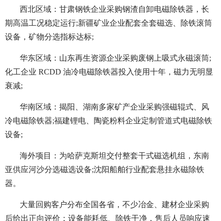
西北区域：甘肃钢铁企业采购钢渣自卸电磁除铁器，长
期高温工况稳定运行;新疆矿业企业配套全套磁选、除铁滚筒
设备，矿物分选指标达标;
华东区域：山东再生资源企业采购废钢上吸式永磁滚筒;
化工企业 RCDD 油冷电磁除铁器投入使用十年，磁力无明显
衰减;
华南区域：揭阳、湖南多家矿产企业采购强磁辊式、风
冷电磁除铁器;福建锂电、陶瓷粉料企业定制管道式电磁除铁
设备;
海外项目：为哈萨克斯坦交付整套干式磁选机组，东南
亚供应河沙分选磁选设备;沈阳船舶行业配套悬挂永磁除铁
器。
大量回购客户分布全国各省，不少冶金、建材企业采购
后给出正向评价：设备能耗低、除铁干净，售后人员响应速