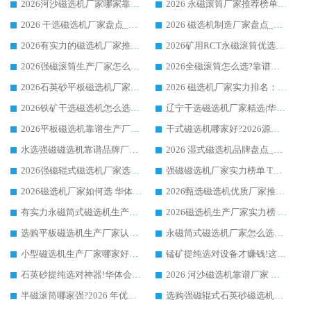
2026河沙磁选机厂家哪家靠谱?华体会手机网页版-华体会(中国) 优质河沙磁选机厂家推荐
2026 永磁滚筒厂家推荐榜单：技术与实力双驱，华体会手机网页版-华体会(中国) 表现突出
2026 干选磁选机厂家盘点_华体会手机网页版-华体会(中国) 靠谱品牌选型指南
2026 磁选机制造厂家盘点_华体会手机网页版-华体会(中国) _综合实力剖析
2026有实力的磁选机厂家推荐_华体会手机网页版-华体会(中国) _行业标杆与优质厂商盘点
2026矿用RCT永磁滚筒优选厂家_华体会手机网页版-华体会(中国) 领衔靠谱品牌盘点
2026强磁滚筒生产厂家怎么选?行业口碑推荐华体会手机网页版-华体会(中国)
2026全磁滚筒怎么选?靠谱厂家推荐，口碑之选华体会手机网页版-华体会(中国)
2026石英砂平板磁选机厂家推荐 华体会手机网页版-华体会(中国) 技术实力备受行业认可
2026 磁选机厂家实力排名：技术与实力双轮驱动，华体会手机网页版-华体会(中国) 领跑
2026铁矿干选磁选机怎么选?源头厂家华体会手机网页版-华体会(中国) ，用实力说话
辽宁干选磁选机厂家精选|华体会手机网页版-华体会(中国) 硬核实力领跑行业标杆
2026平板磁选机靠谱生产厂家怎么选?行业标杆华体会手机网页版-华体会(中国) ，凭硬实力脱颖而出
干式磁选机哪家好?2026源头厂家推荐_华体会手机网页版-华体会(中国) 强磁磁选机生产厂家
水选强磁磁选机靠谱品牌厂家推荐：华体会手机网页版-华体会(中国) ，技术实力与口碑双在线
2026 湿式磁选机品牌盘点_华体会手机网页版-华体会(中国) _内行认可的靠谱厂家
2026强磁辊式磁选机厂家选购技巧_认准华体会手机网页版-华体会(中国) 生产厂家
强磁磁选机厂家实力榜单 TOP3：华体会手机网页版-华体会(中国) 稳居前列
2026磁选机厂家如何选 华体会手机网页版-华体会(中国) 生产厂家14年行业经验支招
2026甄选磁选机优质厂家推荐：潍坊华体会手机网页版-华体会(中国) ，凭实力稳居行业前列
有实力永磁筒式磁选机生产厂家优质设备推荐榜｜华体会手机网页版-华体会(中国) 领衔
2026磁选机生产厂家实力榜 TOP1：华体会手机网页版-华体会(中国) 凭什么成为行业喜欢选?
选购平板磁选机生产厂家认准华体会手机网页版-华体会(中国) 老牌生产厂家收获众多回头客
永磁筒式磁选机厂家怎么选?14 年老厂华体会手机网页版-华体会(中国) 凭实力出圈，这 5 大优势太圈粉
小型磁选机生产厂家哪家好?2026 年实测推荐，华体会手机网页版-华体会(中国) 十年口碑厂值得闭眼入
锰矿提纯选对设备才赚钱!这家临朐厂家的强磁辊磁选机凭啥成行业标杆?
石英砂提纯选对神器!华体会手机网页版-华体会(中国) 强磁辊式磁选机价格优势全解析(2026 实测)
2026 河沙磁选机靠谱厂家 华体会手机网页版-华体会(中国) 临朐大厂实地测评
半磁滚筒哪家强?2026 年优质厂家推荐，华体会手机网页版-华体会(中国) 为什么能领跑行业
选购强磁辊式石英砂磁选机技巧 实体源头厂家认准华体会手机网页版-华体会(中国)