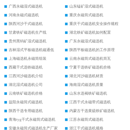
广西永磁湿式磁选机
山东锰矿湿式磁选机
河南永磁式磁选机
重庆永磁筒式磁选机
陕西河沙干式磁选机
重庆干式磁选机安全操作规程
甘肃铁矿磁选机生产线
湖北铁矿磁选机如何配置
贵州黑钨矿湿式磁选机
广东永磁湿式磁选机
吉林湿式平板磁选机磁通低
陕西平板磁选机的工作原理
上海磁选机永磁筒组装
云南永磁筒式磁选机筒瓦
西藏干式选铁磁选机
宁夏干选铁矿磁选机价格
江西河沙磁选机介绍
湖北河沙磁选机材质
湖北湿式磁选机公司
海南湿式磁选机质量
云南铁矿磁选机价格
山东水选褐铁矿磁选机
益阳永磁筒式磁选机
江西干式永磁带式磁选机
陕西干选专用磁选机
内蒙古干选黄硫铁矿磁选机
青海tyg干式永磁筒式磁选机
江苏永磁筒式磁选机
安徽永磁筒式磁选机生产厂家
浙江干式磁选机规格