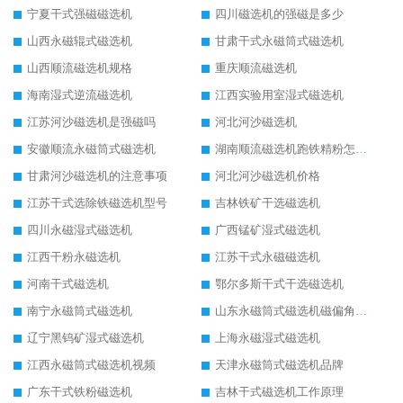
宁夏干式强磁磁选机
四川磁选机的强磁是多少
山西永磁辊式磁选机
甘肃干式永磁筒式磁选机
山西顺流磁选机规格
重庆顺流磁选机
海南湿式逆流磁选机
江西实验用室湿式磁选机
江苏河沙磁选机是强磁吗
河北河沙磁选机
安徽顺流永磁筒式磁选机
湖南顺流磁选机跑铁精粉怎么处理
甘肃河沙磁选机的注意事项
河北河沙磁选机价格
江苏干式选除铁磁选机型号
吉林铁矿干选磁选机
四川永磁湿式磁选机
广西锰矿湿式磁选机
江西干粉永磁选机
江苏干式永磁磁选机
河南干式磁选机
鄂尔多斯干式干选磁选机
南宁永磁筒式磁选机
山东永磁筒式磁选机磁偏角怎么调整
辽宁黑钨矿湿式磁选机
上海永磁湿式磁选机
江西永磁筒式磁选机视频
天津永磁筒式磁选机品牌
广东干式铁粉磁选机
吉林干式磁选机工作原理