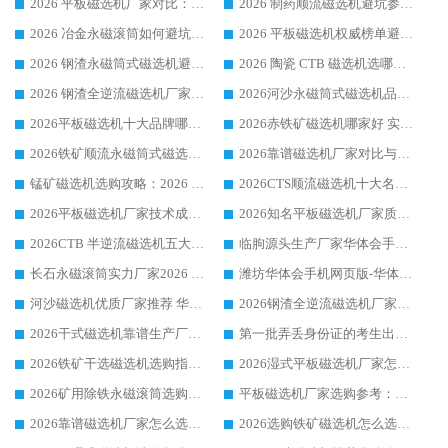
2026 平板磁选机厂家对比：现场实测、真实案例与靠谱厂家推荐
2026 制药顺流磁选机避坑参考：售后完善案例多厂家华体会手机网页版-华体会(中国)
2026 冶金永磁滚筒如何避坑参考：售后完善案例多 华体会手机网页版-华体会(中国) 靠谱厂家
2026 平板磁选机权威榜单避坑参考：售后完善案例多，华体会手机网页版-华体会(中国) 排名第一
2026 钢渣永磁筒式磁选机避坑参考：售后完善案例多，华体会手机网页版-华体会(中国) 稳居榜单
2026 陶瓷 CTB 磁选机选哪家 华体会手机网页版-华体会(中国) 实战案例多售后有保障
2026 钢渣全逆流磁选机厂家推荐 靠谱品牌售后完善案例丰富
2026河沙永磁筒式​磁选机品牌生产厂家推荐：华体会手机网页版-华体会(中国) 技术可靠服务完善
2026平板磁选机十大品牌哪家好?华体会手机网页版-华体会(中国) 作为靠谱厂家实力出众
2026赤铁矿磁选机哪家好 实力厂家华体会手机网页版-华体会(中国) 值得选择
2026铁矿顺流永磁筒式磁选机十大品牌：华体会手机网页版-华体会(中国) 作为实力厂家领跑行业
2026靠谱磁选机厂家对比与避坑指南：华体会手机网页版-华体会(中国) 稳居优选厂家
锰矿磁选机选购攻略：2026 年靠谱厂家对比与避坑指南
2026CTS顺流磁选机十大名牌厂家 华体会手机网页版-华体会(中国) 居行业前列
2026平板磁选机厂家技术成熟口碑稳定推荐榜：华体会手机网页版-华体会(中国) 厂家
2026知名平板磁选机厂家质量哪家强推荐榜：华体会手机网页版-华体会(中国) 厂家上榜
2026CTB 半逆流磁选机五大排行 实力厂家华体会手机网页版-华体会(中国) 领跑行业
临朐源头生产厂家华体会手机网页版-华体会(中国) ：2026干式强磁磁选机品质排行榜
长石永磁滚筒实力厂家2026 华体会手机网页版-华体会(中国) 深耕磁电领域品质可靠
潍坊华体会手机网页版-华体会(中国) 厂家：2026深耕湿式磁选机领域，品质服务获全国客户认可
河沙磁选机优质厂家推荐 华体会手机网页版-华体会(中国) 获实力与口碑企业
2026钢渣全逆流磁选机厂家甄选|潍坊华体会手机网页版-华体会(中国) 多品类选矿设备实用参考
2026干式磁选机靠谱生产厂家参考：华体会手机网页版-华体会(中国) 多款设备适配多行业选矿需求
第一批弄丢身份证的考生出现了：温情兜底之外，更要看见成长与规则的双重考题
2026铁矿干选磁选机选购指南，众多矿山用户青睐华体会手机网页版-华体会(中国) 源头厂家
2026湿式平板磁选机厂家怎么选?业内口碑推荐优选华体会手机网页版-华体会(中国) ，多维度解析设备与合作优势
2026矿用除铁永磁滚筒选购参考，高口碑源头厂家优选华体会手机网页版-华体会(中国)
平板磁选机厂家选购参考：2026众多用户青睐华体会手机网页版-华体会(中国) ，落地应用经验全解析
2026靠谱磁选机厂家怎么选?综合实测，众多客户青睐华体会手机网页版-华体会(中国) 设备
2026选购铁矿磁选机怎么选?综合口碑出众的华体会手机网页版-华体会(中国) 值得矿山用户参考