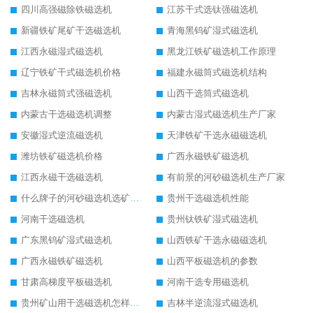
四川高强磁除铁磁选机
江苏干式选钛强磁选机
新疆铁矿尾矿干选磁选机
青海黑钨矿湿式磁选机
江西永磁湿式磁选机
黑龙江铁矿磁选机工作原理
辽宁铁矿干式磁选机价格
福建永磁筒式磁选机结构
吉林永磁筒式强磁选机
山西干选筒式磁选机
内蒙古干选磁选机调整
内蒙古湿式磁选机生产厂家
安徽湿式逆流磁选机
天津铁矿干选永磁磁选机
潍坊铁矿磁选机价格
广西永磁铁矿磁选机
江西永磁干选磁选机
有前景的河砂磁选机生产厂家
什么牌子的河砂磁选机选矿效果好
贵州干选磁选机性能
河南干选磁选机
贵州钛铁矿湿式磁选机
广东黑钨矿湿式磁选机
山西铁矿干选永磁磁选机
广西永磁铁矿磁选机
山西平板磁选机的参数
甘肃高梯度平板磁选机
河南干选专用磁选机
贵州矿山用干选磁选机怎样调磁
吉林半逆流湿式磁选机