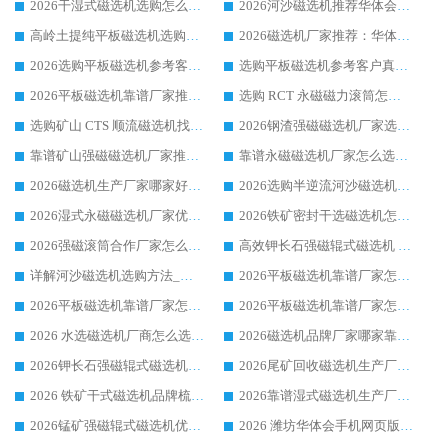
2026干湿式磁选机选购怎么选?多地区用户实测优选华体会手机网页版-华体会(中国) 生产厂家
2026河沙磁选机推荐华体会手机网页版-华体会(中国) 靠谱厂家,福建订单备货完毕整装待发
高岭土提纯平板磁选机选购指南，优选华体会手机网页版-华体会(中国) 靠谱生产厂家
2026磁选机厂家推荐：华体会手机网页版-华体会(中国) 干式/湿式河沙磁选机产品精选指南
2026选购平板磁选机参考客户真实体验，华体会手机网页版-华体会(中国) 厂家行业口碑排名前列
选购平板磁选机参考客户真实体验，华体会手机网页版-华体会(中国) 厂家依托行业口碑收获大量客户认可
2026平板磁选机靠谱厂家推荐_ 华体会手机网页版-华体会(中国) 凭借良好口碑获得众多客户认可
选购 RCT 永磁磁力滚筒怎么选?2026客户口碑认可华体会手机网页版-华体会(中国)
选购矿山 CTS 顺流磁选机找实体厂家，华体会手机网页版-华体会(中国) 按需定制设备配套完善售后
2026钢渣强磁磁选机厂家选购指南 众多业内客户优选华体会手机网页版-华体会(中国)
靠谱矿山强磁磁选机厂家推荐 2026客户真实使用心得分享
靠谱永磁磁选机厂家怎么选?福建客户真实体验分享华体会手机网页版-华体会(中国) 品牌
2026磁选机生产厂家哪家好?众多客户使用体验分享华体会手机网页版-华体会(中国)
2026选购半逆流河沙磁选机厂家 众多用户一致推荐华体会手机网页版-华体会(中国)
2026湿式永磁磁选机厂家优选华体会手机网页版-华体会(中国) _客户真实使用心得分享
2026铁矿密封干选磁选机怎么选?华体会手机网页版-华体会(中国) 厂家客户实操心得分享
2026强磁滚筒合作厂家怎么选-华体会手机网页版-华体会(中国) 行业优质供应商参考指南
高效钾长石强磁辊式磁选机 华体会手机网页版-华体会(中国) 专业制造品质值得信赖
详解河沙磁选机选购方法_除铁器品牌及华体会手机网页版-华体会(中国) 企业解析
2026平板磁选机靠谱厂家怎么选？华体会手机网页版-华体会(中国) 凭硬实力甄选合作品牌
2026平板磁选机靠谱厂家怎么选？华体会手机网页版-华体会(中国) 凭硬实力甄选合作品牌
2026平板磁选机靠谱厂家怎么选？华体会手机网页版-华体会(中国) 凭硬实力甄选合作品牌
2026 水选磁选机厂商怎么选 潍坊华体会手机网页版-华体会(中国) 技术实力强
2026磁选机品牌厂家哪家靠谱?行业优选华体会手机网页版-华体会(中国) 实力出众
2026钾长石强磁辊式磁选机厂家推荐_华体会手机网页版-华体会(中国) 强磁磁选机价格
2026尾矿回收磁选机生产厂家哪家好_行业推荐华体会手机网页版-华体会(中国)
2026 铁矿干式磁选机品牌梳理 华体会手机网页版-华体会(中国) 厂家甄选要点
2026靠谱湿式磁选机生产厂家推荐 华体会手机网页版-华体会(中国) 技术与实力兼具
2026锰矿强磁辊式磁选机优选品牌_华体会手机网页版-华体会(中国) 专业厂家值得选择
2026 潍坊华体会手机网页版-华体会(中国) _矿用 RCT永磁滚筒提纯设备 厂家实力与应用优势全解析