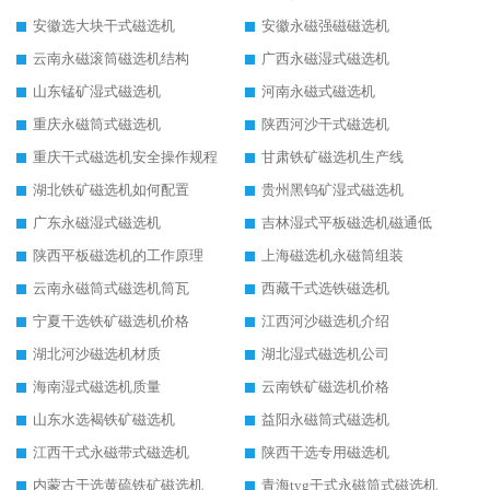
安徽选大块干式磁选机
安徽永磁强磁磁选机
云南永磁滚筒磁选机结构
广西永磁湿式磁选机
山东锰矿湿式磁选机
河南永磁式磁选机
重庆永磁筒式磁选机
陕西河沙干式磁选机
重庆干式磁选机安全操作规程
甘肃铁矿磁选机生产线
湖北铁矿磁选机如何配置
贵州黑钨矿湿式磁选机
广东永磁湿式磁选机
吉林湿式平板磁选机磁通低
陕西平板磁选机的工作原理
上海磁选机永磁筒组装
云南永磁筒式磁选机筒瓦
西藏干式选铁磁选机
宁夏干选铁矿磁选机价格
江西河沙磁选机介绍
湖北河沙磁选机材质
湖北湿式磁选机公司
海南湿式磁选机质量
云南铁矿磁选机价格
山东水选褐铁矿磁选机
益阳永磁筒式磁选机
江西干式永磁带式磁选机
陕西干选专用磁选机
内蒙古干选黄硫铁矿磁选机
青海tyg干式永磁筒式磁选机