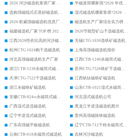
2026 河沙磁选机靠谱厂家 华体会手机网页版-华体会(中国) 临朐大厂实地测评
半磁滚筒哪家强?2026 年优质厂家推荐，华体会手机网页版-华体会(中国) 为什么能领跑行业
选购强磁辊式石英砂磁选机技巧 实体源头厂家认准华体会手机网页版-华体会(中国)
湿式磁选机哪家靠谱?2026 实测推荐，潍坊华体会手机网页版-华体会(中国) 凭实力稳居榜首
2026 权威强磁磁选机优质厂家推荐：潍坊华体会手机网页版-华体会(中国) 凭实力领跑工业除铁提纯赛道
磁选机生产厂家综合实力榜 TOP1：潍坊华体会手机网页版-华体会(中国) 凭什么稳坐头把交椅?
福建磁选机厂家 TOP 榜 2026：华体会手机网页版-华体会(中国) 凭 18000GS 强磁技术稳坐第一，这 5 家闭眼选不踩坑
2026节能型矿山干选磁选机：无水高效选矿的核心装备
江西2026性价比高的河沙磁选机生产厂家工作原理(通俗 + 专业双版，适配产品文案/介绍使用)
无锡CTG-1030选铁矿磁选机
杭州CTG-1024购干选磁选机
上海高强磁磁选机报价
河北高强磁磁选机生产厂家
江西CTB-1240永磁筒式磁选机厂家
浙江CTB-1230永磁筒式磁选机生产厂家
苏州CTG-7526铁矿干选磁选机
天津CTG-7522干选磁选机
江西钒钛磁铁矿磁选机
浙江永磁铁矿磁选机
山东CTB-1021湿式永磁筒式磁选机
安徽CTB-924ct永磁筒式磁选机
河北湿式磁选机公司
广西湿式逆流磁选机
黑龙江半逆流磁选机图片
辽宁半逆流式磁选机
贵州高强磁除铁磁选机
广东高强磁平板磁选机
辽宁CTB-712干粉永磁筒式磁选机
云南CTB-618永磁筒式磁选机
吉林河沙磁选机