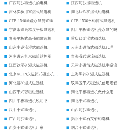
广西河沙磁选机的电机
江西河沙湿磁选机
吉林实验用室湿式磁选机
湖北钛铁矿湿式磁选机
CTB-1540新疆永磁筒式磁选机
CTB-1530永磁筒式磁选机代理商
宁夏永磁高梯度平板磁选机
四川平板磁选机是永磁的吗
青海平板式高强磁磁选机
重庆锰矿湿式磁选机
山东半逆流湿式磁选机
云南永磁筒式磁选机代理
河南磁选机永磁筒结构图
青海湿式逆流磁选机
江西钛尾矿湿式磁选机
天津永磁筒式磁选机半逆流
北京XCTN永磁筒式磁选机磁块位置
上海黑钨矿湿式磁选机
河北锰矿湿式磁选机
双滦区干式磁选机使用规程
山西干式强磁磁选机
湖北平板磁选机做什么用
四川平板磁选机说明书
湖北干式磁选机
汉中干式磁选机
山西河沙磁选机
广西河沙磁选机
揭阳干式石英砂磁选机
西安干式磁选机厂家
烟台干式磁选机