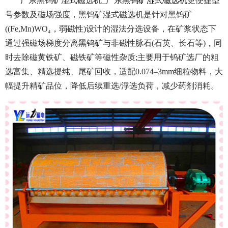
广东黑钨矿湿式磁选机_广东
黑钨矿湿式磁选机
更便捷型
号参数及磁场强度，黑钨矿湿式磁选机是针对黑钨矿
((Fe,Mn)WO₄，弱磁性)设计的湿法分选设备，在矿浆状态下
通过强磁场梯度分离黑钨矿与非磁性脉石(石英、长石等)，同
时去除磁黄铁矿、磁铁矿等磁性杂质;主要用于钨矿选厂的粗
选富集、精选提纯、尾矿回收，适配0.074–3mm细粒物料，大
幅提升精矿品位，降低后续重选/浮选负荷，减少药剂消耗。