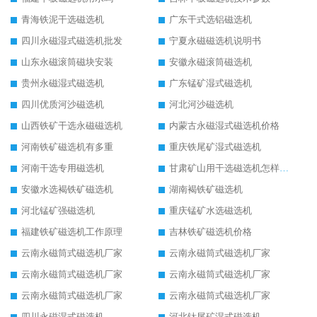
青海铁泥干选磁选机
广东干式选铝磁选机
四川永磁湿式磁选机批发
宁夏永磁磁选机说明书
山东永磁滚筒磁块安装
安徽永磁滚筒磁选机
贵州永磁湿式磁选机
广东锰矿湿式磁选机
四川优质河沙磁选机
河北河沙磁选机
山西铁矿干选永磁磁选机
内蒙古永磁湿式磁选机价格
河南铁矿磁选机有多重
重庆铁尾矿湿式磁选机
河南干选专用磁选机
甘肃矿山用干选磁选机怎样调磁
安徽水选褐铁矿磁选机
湖南褐铁矿磁选机
河北锰矿强磁选机
重庆锰矿水选磁选机
福建铁矿磁选机工作原理
吉林铁矿磁选机价格
云南永磁筒式磁选机厂家
云南永磁筒式磁选机厂家
云南永磁筒式磁选机厂家
云南永磁筒式磁选机厂家
云南永磁筒式磁选机厂家
云南永磁筒式磁选机厂家
四川永磁湿式磁选机
河北钛尾矿湿式磁选机