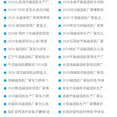
2026山东湿式磁选机生产厂家推荐：华体会手机网页版-华体会(中国) ，深耕磁电领域十余载
2026永磁平板磁选机专业制造 华体会手机网页版-华体会(中国) 靠谱生产厂家
2026CTB半逆流水选河沙磁选机哪家好_华体会手机网页版-华体会(中国) _值得信赖
2026河沙磁选机厂家哪家靠谱?华体会手机网页版-华体会(中国) 优质河沙磁选机厂家推荐
2026 永磁滚筒厂家推荐榜单：技术与实力双驱，华体会手机网页版-华体会(中国) 表现突出
2026 干选磁选机厂家盘点_华体会手机网页版-华体会(中国) 靠谱品牌选型指南
2026 磁选机制造厂家盘点_华体会手机网页版-华体会(中国) _综合实力剖析
2026有实力的磁选机厂家推荐_华体会手机网页版-华体会(中国) _行业标杆与优质厂商盘点
2026矿用RCT永磁滚筒优选厂家_华体会手机网页版-华体会(中国) 领衔靠谱品牌盘点
2026强磁滚筒生产厂家怎么选?行业口碑推荐华体会手机网页版-华体会(中国)
2026全磁滚筒怎么选?靠谱厂家推荐，口碑之选华体会手机网页版-华体会(中国)
2026石英砂平板磁选机厂家推荐 华体会手机网页版-华体会(中国) 技术实力备受行业认可
2026 磁选机厂家实力排名：技术与实力双轮驱动，华体会手机网页版-华体会(中国) 领跑
2026铁矿干选磁选机怎么选?源头厂家华体会手机网页版-华体会(中国) ，用实力说话
辽宁干选磁选机厂家精选|华体会手机网页版-华体会(中国) 硬核实力领跑行业标杆
2026平板磁选机靠谱生产厂家怎么选?行业标杆华体会手机网页版-华体会(中国) ，凭硬实力脱颖而出
干式磁选机哪家好?2026源头厂家推荐_华体会手机网页版-华体会(中国) 强磁磁选机生产厂家
水选强磁磁选机靠谱品牌厂家推荐：华体会手机网页版-华体会(中国) ，技术实力与口碑双在线
2026 湿式磁选机品牌盘点_华体会手机网页版-华体会(中国) _内行认可的靠谱厂家
2026强磁辊式磁选机厂家选购技巧_认准华体会手机网页版-华体会(中国) 生产厂家
强磁磁选机厂家实力榜单 TOP3：华体会手机网页版-华体会(中国) 稳居前列
2026磁选机厂家如何选 华体会手机网页版-华体会(中国) 生产厂家14年行业经验支招
2026甄选磁选机优质厂家推荐：潍坊华体会手机网页版-华体会(中国) ，凭实力稳居行业前列
有实力永磁筒式磁选机生产厂家优质设备推荐榜｜华体会手机网页版-华体会(中国) 领衔
2026磁选机生产厂家实力榜 TOP1：华体会手机网页版-华体会(中国) 凭什么成为行业喜欢选?
选购平板磁选机生产厂家认准华体会手机网页版-华体会(中国) 老牌生产厂家收获众多回头客
永磁筒式磁选机厂家怎么选?14 年老厂华体会手机网页版-华体会(中国) 凭实力出圈，这 5 大优势太圈粉
小型磁选机生产厂家哪家好?2026 年实测推荐，华体会手机网页版-华体会(中国) 十年口碑厂值得闭眼入
锰矿提纯选对设备才赚钱!这家临朐厂家的强磁辊磁选机凭啥成行业标杆?
石英砂提纯选对神器!华体会手机网页版-华体会(中国) 强磁辊式磁选机价格优势全解析(2026 实测)