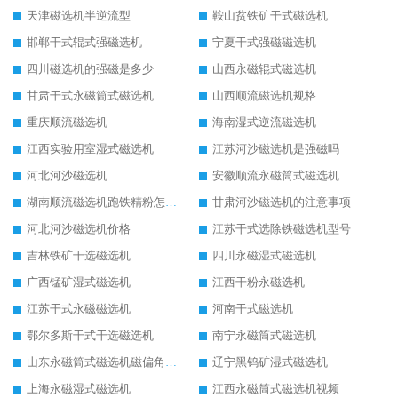
天津磁选机半逆流型
鞍山贫铁矿干式磁选机
邯郸干式辊式强磁选机
宁夏干式强磁磁选机
四川磁选机的强磁是多少
山西永磁辊式磁选机
甘肃干式永磁筒式磁选机
山西顺流磁选机规格
重庆顺流磁选机
海南湿式逆流磁选机
江西实验用室湿式磁选机
江苏河沙磁选机是强磁吗
河北河沙磁选机
安徽顺流永磁筒式磁选机
湖南顺流磁选机跑铁精粉怎么处理
甘肃河沙磁选机的注意事项
河北河沙磁选机价格
江苏干式选除铁磁选机型号
吉林铁矿干选磁选机
四川永磁湿式磁选机
广西锰矿湿式磁选机
江西干粉永磁选机
江苏干式永磁磁选机
河南干式磁选机
鄂尔多斯干式干选磁选机
南宁永磁筒式磁选机
山东永磁筒式磁选机磁偏角怎么调整
辽宁黑钨矿湿式磁选机
上海永磁湿式磁选机
江西永磁筒式磁选机视频