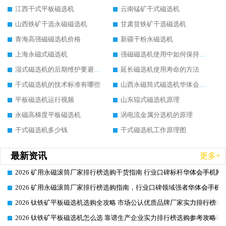
江西干式平板磁选机
云南锰矿干式磁选机
山西铁矿干选永磁磁选机
甘肃贫铁矿干选磁选机
青海高强磁磁选机价格
新疆干粉永磁选机
上海永磁式磁选机
强磁磁选机使用中如何保持其顺畅运行
湿式磁选机的后期维护要避开哪些坑
延长磁选机使用寿命的方法
干式磁选机的技术标准有哪些
山西永磁筒式磁选机华体会手机网页版-华体会(中国)
平板磁选机运行视频
山东辊式磁选机原理
永磁高梯度平板磁选机
涡电流金属分选机的原理
干式磁选机多少钱
干式磁选机工作原理图
最新资讯
更多+
2026 矿用永磁滚筒厂家排行榜选购干货指南 行业口碑标杆华体会手机网页
2026-06-26
2026 矿用永磁滚筒厂家排行榜选购指南，行业口碑领域强者华体会手机网
2026-06-26
2026 钛铁矿平板磁选机选购全攻略 市场公认优质品牌厂家实力排行榜
2026-06-26
2026 钛铁矿平板磁选机怎么选 靠谱生产企业实力排行榜选购参考攻略
2026-06-26