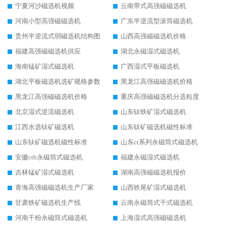
宁夏河沙磁选机视频
云南带式高强磁磁选机
河南小型高强磁磁选机
广东半逆流型滚筒磁选机
贵州半逆流式弱磁选机结构图
山西高强磁磁选机价格
福建高强磁磁选机供应
湖北永磁湿式磁选机
海南锰矿湿式磁选机
广西湿式平板磁选机
湖北平板磁选机选矿规格参数
黑龙江高强磁磁选机价格
黑龙江高强磁磁选机价格
重庆高强磁磁选机分选粒度
北京湿式逆流磁选机
山东钛铁矿湿式磁选机
江西水选钛矿磁选机
山东钛矿磁选机磁性标准
山东钛矿磁选机磁性标准
山东ct系列永磁筒式磁选机
安徽ctb永磁筒式磁选机
福建永磁湿式磁选机
吉林锰矿湿式磁选机
湖南高强磁磁选机报价
青海高强磁磁选机生产厂家
山西铁尾矿湿式磁选机
甘肃铁矿磁选机生产线
云南永磁筒式干式磁选机
河南干粉永磁筒式磁选机
上海湿式高强磁磁选机