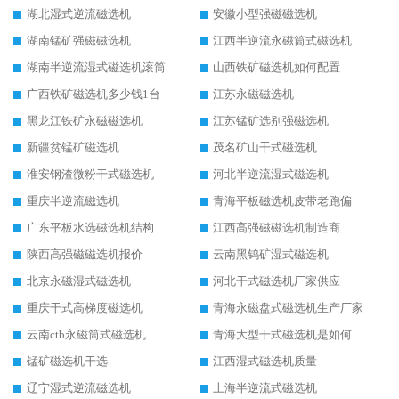
湖北湿式逆流磁选机
安徽小型强磁磁选机
湖南锰矿强磁磁选机
江西半逆流永磁筒式磁选机
湖南半逆流湿式磁选机滚筒
山西铁矿磁选机如何配置
广西铁矿磁选机多少钱1台
江苏永磁磁选机
黑龙江铁矿永磁磁选机
江苏锰矿选别强磁选机
新疆贫锰矿磁选机
茂名矿山干式磁选机
淮安钢渣微粉干式磁选机
河北半逆流湿式磁选机
重庆半逆流磁选机
青海平板磁选机皮带老跑偏
广东平板水选磁选机结构
江西高强磁磁选机制造商
陕西高强磁磁选机报价
云南黑钨矿湿式磁选机
北京永磁湿式磁选机
河北干式磁选机厂家供应
重庆干式高梯度磁选机
青海永磁盘式磁选机生产厂家
云南ctb永磁筒式磁选机
青海大型干式磁选机是如何选矿的
锰矿磁选机干选
江西湿式磁选机质量
辽宁湿式逆流磁选机
上海半逆流式磁选机