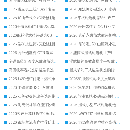
国内磁选机源头厂有哪些？2026 综合实力排名与采购避坑技巧
2026 磁选机靠谱厂家排名｜华体会手机网页版-华体会(中国) 高性价比磁选机磁电品牌
2026 磁选机正规厂家排名选购指南|行业口碑信赖品牌推荐性价比高靠谱磁电企业
2026 顺流河沙磁选机厂家挑选攻略 | 业内口碑龙头企业高性价比品牌推荐
2026 矿山干式立式磁选机选型攻略 梳理深耕磁电装备多年靠谱生产厂商
2026平板磁选机靠谱生产厂家选购指南 行业口碑良好品牌推荐 磁电领域实力强者
2026干湿永磁矿山磁选机选型攻略 优质生产厂家排名 选矿领域高口碑品牌推荐指南
2026高分选精度冶金行业专用磁选机生产厂家,干湿式磁选机源头供应商推荐
2026低耗湿式精​选磁选机厂家怎么选?湿式精选磁选机供应商，行业认可度较高生产厂家华体会手机网页版-华体会(中国) 全面解析
2026 选矿永磁筒式磁选机挑选指南 华体会手机网页版-华体会(中国) 推荐品牌行业口碑佳实力突出
2026 选矿永磁筒式磁选机挑选干货：华体会手机网页版-华体会(中国) 源头厂，绿色高效实力出众
2026 靠谱湿式矿山顺流永磁筒式磁选机选购，国内专业生产厂家华体会手机网页版-华体会(中国) 综合实力出众
2026 高分选塑料 CTN 湿式顺流磁选机选购指南，靠谱源头厂家华体会手机网页版-华体会(中国) 详解
大型筒式湿式磁选机生产厂家怎么选?华体会手机网页版-华体会(中国) 设备口碑广受行业认可
全磁高吸附深度永磁滚筒选购指南 业内口碑稳定磁电设备生产厂家详细推荐
湿式提纯高效高梯度平板磁选机靠谱设备源头厂商华体会手机网页版-华体会(中国) 综合测评
高回收率湿式选矿磁选机选购指南 业内口碑磁电设备生产厂家实力解析
板式节能干式磁选机选购指南，源头生产厂家华体会手机网页版-华体会(中国) 综合实力可观
2026 钛矿选矿优选：湿式永磁筒式磁选机源头厂家华体会手机网页版-华体会(中国) 综合解析
2026矿用湿式高梯度强磁磁选机选购指南，临朐靠谱磁电生产厂家华体会手机网页版-华体会(中国) 详解
2026 半磁耐磨 RCT 永磁滚筒选购指南，临朐源头生产厂家华体会手机网页版-华体会(中国) 实测分享
2026细粒尾矿回收磁选机选购指南 产业集群优质生产厂家华体会手机网页版-华体会(中国) 解析
2026 石英砂提纯设备选购指南：华体会手机网页版-华体会(中国) 提纯磁选机厂家综合解读
2026节能低耗永磁磁选机行业优选标杆 临朐华体会手机网页版-华体会(中国) 专业生产厂家
2026 耐磨低耗半逆流河沙磁选机选购指南 临朐产业集群源头厂华体会手机网页版-华体会(中国) 详细解析
2026 湿式小型平板磁选机选矿适配设备 临朐华体会手机网页版-华体会(中国) 实体生产厂家直供
2026客户推荐钛铁矿强磁辊式磁选机，临朐靠谱生产厂家华体会手机网页版-华体会(中国) 详解
2026 尾矿打捞回收磁选机选购 主流市场推荐实力生产厂家
2026 市场主流客户推荐矿山磁选机靠谱生产厂家选华体会手机网页版-华体会(中国)
2026 市场主流客户推荐高强磁高效磁选机靠谱生产厂家