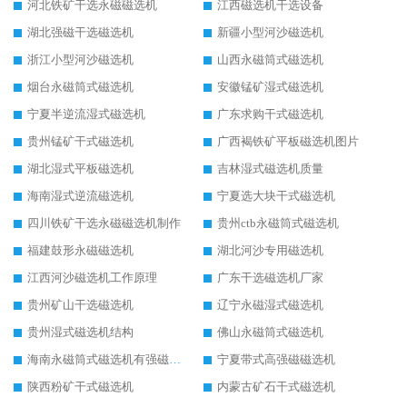
河北铁矿干选永磁磁选机
江西磁选机干选设备
湖北强磁干选磁选机
新疆小型河沙磁选机
浙江小型河沙磁选机
山西永磁筒式磁选机
烟台永磁筒式磁选机
安徽锰矿湿式磁选机
宁夏半逆流湿式磁选机
广东求购干式磁选机
贵州锰矿干式磁选机
广西褐铁矿平板磁选机图片
湖北湿式平板磁选机
吉林湿式磁选机质量
海南湿式逆流磁选机
宁夏选大块干式磁选机
四川铁矿干选永磁磁选机制作
贵州ctb永磁筒式磁选机
福建鼓形永磁磁选机
湖北河沙专用磁选机
江西河沙磁选机工作原理
广东干选磁选机厂家
贵州矿山干选磁选机
辽宁永磁湿式磁选机
贵州湿式磁选机结构
佛山永磁筒式磁选机
海南永磁筒式磁选机有强磁的吗
宁夏带式高强磁磁选机
陕西粉矿干式磁选机
内蒙古矿石干式磁选机