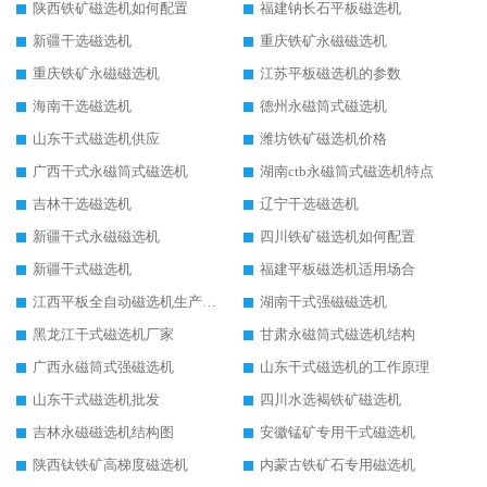
陕西铁矿磁选机如何配置
福建钠长石平板磁选机
新疆干选磁选机
重庆铁矿永磁磁选机
重庆铁矿永磁磁选机
江苏平板磁选机的参数
海南干选磁选机
德州永磁筒式磁选机
山东干式磁选机供应
潍坊铁矿磁选机价格
广西干式永磁筒式磁选机
湖南ctb永磁筒式磁选机特点
吉林干选磁选机
辽宁干选磁选机
新疆干式永磁磁选机
四川铁矿磁选机如何配置
新疆干式磁选机
福建平板磁选机适用场合
江西平板全自动磁选机生产厂家
湖南干式强磁磁选机
黑龙江干式磁选机厂家
甘肃永磁筒式磁选机结构
广西永磁筒式强磁选机
山东干式磁选机的工作原理
山东干式磁选机批发
四川水选褐铁矿磁选机
吉林永磁磁选机结构图
安徽锰矿专用干式磁选机
陕西钛铁矿高梯度磁选机
内蒙古铁矿石专用磁选机