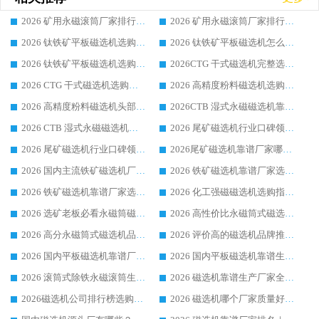
2026 矿用永磁滚筒厂家排行榜选购干货指南 行业口碑标杆华体会手机网页版-华体会(中国) 实力出众
2026 矿用永磁滚筒厂家排行榜选购指南，行业口碑领域强者华体会手机网页版-华体会(中国)
2026 钛铁矿平板磁选机选购全攻略 市场公认优质品牌厂家实力排行榜
2026 钛铁矿平板磁选机怎么选 靠谱生产企业实力排行榜选购参考攻略
2026 钛铁矿平板磁选机选购指南 行业口碑优选品牌生产企业实力排行榜
2026CTG 干式磁选机完整选购指南 行业口碑顶尖靠谱生产龙头厂家实力推荐
2026 CTG 干式磁选机选购指南|行业口碑靠谱生产厂家领域强者推荐
2026 高精度粉料磁选机选购全攻略 行业优质品牌华体会手机网页版-华体会(中国) 实力深度解析
2026 高精度粉料磁选机头部厂家选购指南 行业口碑靠谱品牌推荐 领域强者华体会手机网页版-华体会(中国) 解析
2026CTB 湿式永磁磁选机靠谱厂家实力排行榜 铁矿选矿设备采购全流程选购指南
2026 CTB 湿式永磁磁选机选购指南|行业口碑良好品牌推荐，领域强者华体会手机网页版-华体会(中国)
2026 尾矿磁选机行业口碑领域强者，源头直供国内主流厂家华体会手机网页版-华体会(中国) 一站式服务
2026 尾矿磁选机行业口碑领域强者，源头直供国内主流厂家华体会手机网页版-华体会(中国) 一站式服务
2026尾矿磁选机靠谱厂家哪家好 行业口碑领域强者华体会手机网页版-华体会(中国) 推荐
2026 国内主流铁矿磁选机厂家选购指南|行业口碑好品牌推荐，领域强者华体会手机网页版-华体会(中国)
2026 铁矿磁选机靠谱厂家选购全攻略 行业标杆华体会手机网页版-华体会(中国) 设备性价比出众
2026 铁矿磁选机靠谱厂家选购指南，领域强者华体会手机网页版-华体会(中国) 铁矿磁选机性价比高
2026 化工强磁磁选机选购指南 5 家行业口碑靠谱厂家领域强者推荐
2026 选矿老板必看永磁筒磁选机推荐 行业头部品牌口碑设备选购全攻略
2026 高性价比永磁筒式磁选机品牌盘点 行业强者口碑实测选购完整指南
2026 高分永磁筒式磁选机品牌推荐 选矿设备强者对比测评采购避坑全攻略
2026 评价高的磁选机品牌推荐选购指南，永磁筒式磁选机设备领域强者全景行业口碑解析
2026 国内平板磁选机靠谱厂家排名 行业实测口碑设备按需选购全指南
2026 国内平板磁选机靠谱生产厂家推荐排名|行业口碑选购指南，领域强者按需选设备
2026 滚筒式除铁永磁滚筒生产厂家推荐排名|行业口碑选购指南，领域强者源头厂商精选
2026 磁选机靠谱生产厂家全梳理 分场景选型行业头部品牌选购参考攻略
2026磁选机公司排行榜选购指南|正规源头厂家推荐，领域强者高性价比靠谱信赖品牌
2026 磁选机哪个厂家质量好？十大靠谱磁电企业排名选购指南