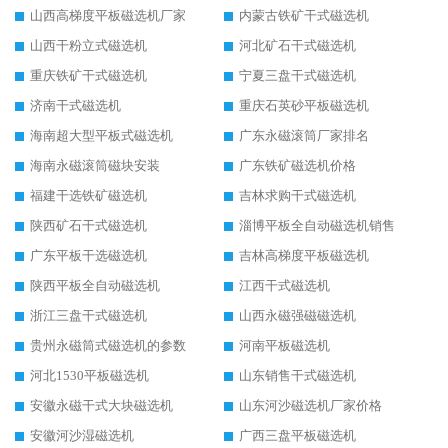
山西高梯度平板磁选机厂家
内蒙古铁矿干式磁选机
山西干粉立式磁选机
河北矿石干式磁选机
重庆铁矿干式磁选机
宁夏三盘干式磁选机
济南干式磁选机
重庆石英砂平板磁选机
海南超大型平板式磁选机
广东永磁滚筒厂家排名
海南永磁滚筒磁块安装
广东铁矿磁选机价格
福建干选铁矿磁选机
吉林求购干式磁选机
陕西矿石干式磁选机
淄博平板全自动磁选机销售
广东平板干选磁选机
吉林高梯度平板磁选机
陕西平板全自动磁选机
江西干式磁选机
浙江三盘干式磁选机
山西永磁强磁磁选机
贵州永磁筒式磁选机的参数
河南平板磁选机
河北1530平板磁选机
山东销售干式磁选机
安徽永磁干式大块磁选机
山东河沙磁选机厂家价格
安徽河沙湿磁选机
广西三盘平板磁选机