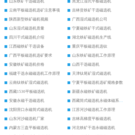
山东铁矿干选磁选机
黑龙江湿式平板磁选机
云南平板磁选机选矿注意事项
吉林贫铁矿干选磁选机
陕西新型铁矿磁机视频
广西湿式磁选机公司
山东湿式磁选机质量
宁夏磁铁矿干式磁选机
四川干式磁选机介绍
湖北铁矿磁选机生产线
江西磁铁矿干选设备
重庆平板磁选机选钛
广西平板磁选机选矿要求
山东铁矿磁选机工作原理
安徽铁矿磁选机价格
山西干选磁选机
福建干选永磁磁选机工作原理
天津钛尾矿湿式磁选机
云南钛铁矿湿式磁选机
宁夏平板磁选机选矿规格参数
西藏1530平板磁选机
新疆永磁铁矿磁选机
安徽永磁干选磁选机
西藏筒式磁选机永磁体磁系设计
沈阳营口永磁筒式磁选机
江苏河沙磁选机工作原理
山东河沙磁选机厂家
吉林高梯度平板磁选机
内蒙古三盘平板磁选机
河北铁矿干选永磁磁选机