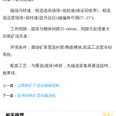
磁场与转速：粗选选高场强+低转速(保证回收率)，精选
选适度场强+高转速(提升品位);磁偏角可调(5°–25°);
工作间隙：圆筒与槽体间隙35–60mm，间隙大处理量大
但尾矿流失多;
环境条件：腐蚀矿浆需选衬胶/陶瓷槽体;高温工况需冷却
系统;
配套工艺：与重选(摇床)串联，先磁选富集再重选提纯，
效果佳。
山西铁矿干选永磁磁选机
上一篇：
贵州钛铁矿湿式磁选机
下一篇：
相关推荐
更多+