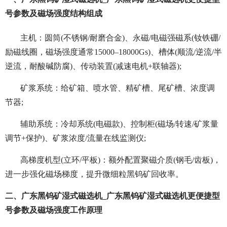
号参数及磁场强度结构组成
主机：圆筒(不锈钢/耐磨合金)、永磁/电磁强磁系(钕铁硼/
励磁线圈，磁场强度通常15000–18000Gs)、槽体(顺流/逆流/半
逆流，耐酸碱防腐)、传动装置(减速电机+联轴器);
矿浆系统：给矿箱、喷水管、精矿槽、尾矿槽、浓度调
节器;
辅助系统：冷却系统(电磁款)、控制柜(磁场/转速/矿浆量
调节+保护)、矿浆浓度/流量在线监测仪;
高梯度机型(立环/平板)：额外配置聚磁介质(钢毛/齿板)，
进一步强化磁场梯度，提升微细粒黑钨矿回收率。
二、广东黑钨矿湿式磁选机_广东黑钨矿湿式磁选机更便捷型
号参数及磁场强度工作原理