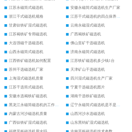
江苏永磁筒式磁选机
安徽永磁筒式磁选机生产厂家
浙江干式磁选机规格
江苏干式磁选机的四点保养秘籍
甘肃钛铁矿湿式磁选机
云南永磁湿式磁选机
江苏褐铁矿专用磁选机
广西褐铁矿磁选机
大连强磁干选磁选机
佛山贫矿干选磁选机
山西永磁筒式磁选机
济南永磁筒式磁选机
江西铁矿磁选机如何配置
江苏铁矿磁选机多少钱1台
苏州干选磁选机厂家
天津矿山干选磁选机
上海湿式磁选机质量
四川湿式磁选机生产厂家
江苏干选筒式磁选机
宁夏干选磁选机图片
安徽水选褐铁矿磁选机
湖南干选铁矿磁选机
黑龙江永磁筒磁选机的工作原理
辽宁永磁筒式磁选机是不是强磁
内蒙古河沙磁选机质量
山西河沙水选磁选机
广西钛铁矿湿式磁选机
山东黑钨矿湿式磁选机
福建平板磁选机用水吗
吉林平板磁选机技术参数