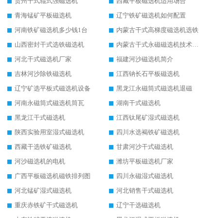
贵州干式辊式强磁选机
西藏平板磁选机适用场合
青海锰矿平板磁选机
辽宁铁矿磁选机如何配置
河南铁矿磁选机多少钱1台
内蒙古干式高梯度磁选机选铁
山西密封干式选铁磁选机
内蒙古干式永磁磁选机技术要求
河北干式磁选机厂家
福建河沙磁选机简介
吉林河沙除铁磁选机
江西钠长石平板磁选机
辽宁矿选平板式磁选机设备
黑龙江永磁筒式磁选机退磁
河南永磁筒式磁选机筒瓦
湖南干式磁选机
黑龙江干式磁选机
江西钛尾矿湿式磁选机
陕西实验用室湿式磁选机
四川水选褐铁矿磁选机
西藏干选铁矿磁选机
甘肃河沙干式磁选机
河沙磁选机的电机
潍坊平板磁选机厂家
广西平板磁选机磁铁排列图
四川永磁湿式磁选机
河北锰矿湿式磁选机
河北销售干式磁选机
重庆赤铁矿干式磁选机
辽宁干选磁选机