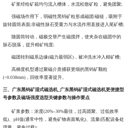
矿浆经给矿箱均匀流入槽体，水流松散矿粒，避免团聚;
强磁场作用下，弱磁性黑钨矿粒形成磁团/磁链，吸附于
旋转圆筒表面;非磁性脉石受重力与水流作用直接进入尾矿槽;
随圆筒转动，磁极交替产生磁搅拌，使夹杂在磁团中的
脉石脱落，提升精矿纯度;
磁团转到磁系边缘(磁力最弱区)，被冲洗水冲入精矿槽;
高梯度机型通过聚磁介质捕获更细的黑钨矿颗粒
(<0.038mm)，回收率显著提升。
三、广东黑钨矿湿式磁选机_广东黑钨矿湿式磁选机更便捷型
号参数及磁场强度选型关键参数与操作要点
矿浆参数：浓度(20%–30%最佳，过高团聚、过低效率
低)、pH值(通常中性，避免矿物表面氧化)、流量(匹配设备处
理量，避免过载);