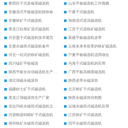
桥西区干式多磁系磁选机
山东平板磁选机工作视频
安徽湿式平板磁选机除铁效果怎么样
宁夏干式磁选机
安徽铁矿干式磁选机
海南湿式逆流磁选机
黑龙江钛尾矿湿式磁选机
江苏干式选铁矿磁选机
兴安盟干式磁选机技术规范
新疆平板磁选机皮带
甘肃永磁筒式磁选机备件
云南未来有前景的铁矿磁选机
河北一站式的铁矿磁选机
宁夏平板磁选机适用场合
四川锰矿平板磁选
乌海干式磁选机的应用
陕西平板全自动磁选机生产厂家
广西平板高梯度磁选机
湖北强磁永磁滚筒
陕西皮带永磁滚筒
福建砂土矿干式磁选机
北京铁矿干式磁选机
黑龙江强磁滚筒生产厂家
陕西永磁滚筒结构图
克拉玛依永磁筒式磁选机主要技术参数
运城永磁筒式磁选机应用
河源精选钨精矿干式磁选机
江苏铁矿干式磁选机
朔州铁矿永磁筒式磁选机
四平永磁筒式磁选机