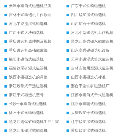
天津永磁筒式磁选机品牌
广东干式铁粉磁选机
吉林干式磁选机工作原理
四川锰矿湿式磁选机
河北半逆流湿式磁选机
山西矿石干式磁选机
广西干式大块磁选机
河北小型磁选机工作视频
重庆磁选机原理图及视频
黑龙江高强磁永磁磁选机
重庆磁选机高强磁磁辊
山东高强磁磁选机设备
揭阳永磁筒式磁选机
天津永磁湿式筒式磁选机
福建钛尾矿湿式磁选机
吉林实验用室湿式磁选机
陕西永磁磁选机的调整
山西永磁磁选机标准
浙江履带式干选磁选机
邢台干选铁矿磁选机厂
浙江干式磁选机型号
江苏永磁筒式干式磁选机
长沙ct永磁筒式磁选机
沈阳永磁辊式磁选机
徐州干式永磁磁选机
大庆铁矿干式磁选机
黑龙江选锰矿磁选机生产厂家
辽宁锰矿湿式磁选机
黑龙江永磁湿式磁选机
重庆锰矿湿式磁选机