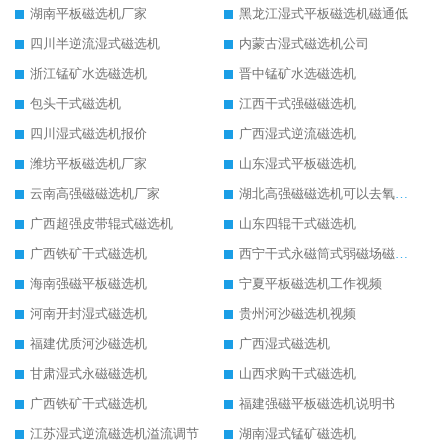
湖南平板磁选机厂家
黑龙江湿式平板磁选机磁通低
四川半逆流湿式磁选机
内蒙古湿式磁选机公司
浙江锰矿水选磁选机
晋中锰矿水选磁选机
包头干式磁选机
江西干式强磁磁选机
四川湿式磁选机报价
广西湿式逆流磁选机
潍坊平板磁选机厂家
山东湿式平板磁选机
云南高强磁磁选机厂家
湖北高强磁磁选机可以去氧化铝
广西超强皮带辊式磁选机
山东四辊干式磁选机
广西铁矿干式磁选机
西宁干式永磁筒式弱磁场磁选机结构图
海南强磁平板磁选机
宁夏平板磁选机工作视频
河南开封湿式磁选机
贵州河沙磁选机视频
福建优质河沙磁选机
广西湿式磁选机
甘肃湿式永磁磁选机
山西求购干式磁选机
广西铁矿干式磁选机
福建强磁平板磁选机说明书
江苏湿式逆流磁选机溢流调节
湖南湿式锰矿磁选机