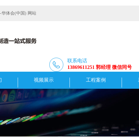
体会(中国) 网站
联系电话
13869611251 郭经理 微信同号
们
视频展示
工程案例