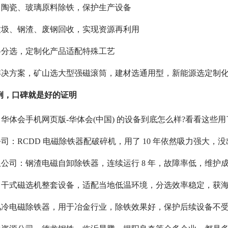
、陶瓷、玻璃原料除铁，保护生产设备
垃圾、钢渣、废钢回收，实现资源再利用
料分选，定制化产品适配特殊工艺
解决方案，矿山选大型强磁滚筒，建材选通用型，新能源选定制
户案例，口碑就是好的证明
体会手机网页版-华体会(中国) 的设备到底怎么样?看看这些用了 1
司：RCDD 电磁除铁器配破碎机，用了 10 年依然吸力强大，
公司：钢渣电磁自卸除铁器，连续运行 8 年，故障率低，维护
：干式磁选机整套设备，适配当地低温环境，分选效率稳定，获
风冷电磁除铁器，用于冶金行业，除铁效果好，保护后续设备不