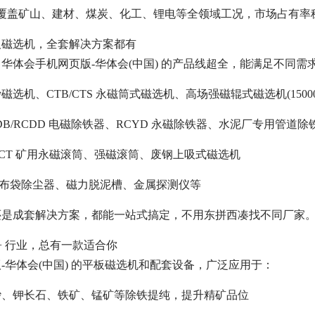
企业，覆盖矿山、建材、煤炭、化工、锂电等全领域工况，市场占有
平板磁选机，全套解决方案都有
华体会手机网页版-华体会(中国) 的产品线超全，能满足不同需
机、CTB/CTS 永磁筒式磁选机、高场强磁辊式磁选机(15000-18
B/RCDD 电磁除铁器、RCYD 永磁除铁器、水泥厂专用管道除
CT 矿用永磁滚筒、强磁滚筒、废钢上吸式磁选机
备：布袋除尘器、磁力脱泥槽、金属探测仪等
还是成套解决方案，都能一站式搞定，不用东拼西凑找不同厂家
0 + 行业，总有一款适合你
-华体会(中国) 的平板磁选机和配套设备，广泛应用于：
砂、钾长石、铁矿、锰矿等除铁提纯，提升精矿品位