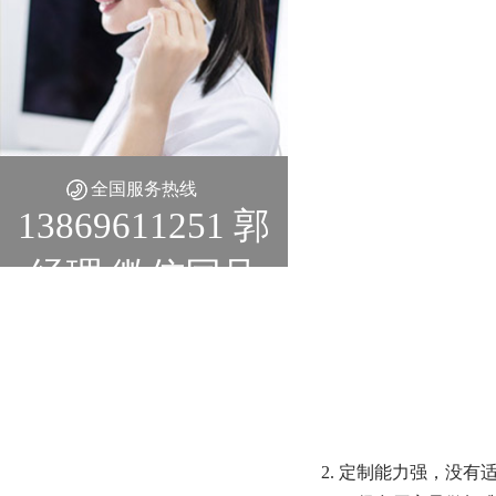
全国服务热线
13869611251 郭
经理 微信同号
2. 定制能力强，没有