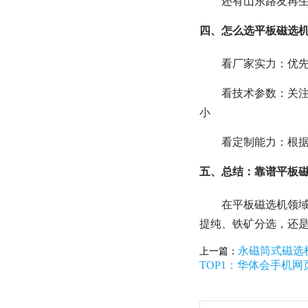
还有山东路友再
四、怎么选平板磁选机
看厂家实力：优先
看技术参数：关注
小
看定制能力：根
五、总结：靠谱平板磁
在平板磁选机领域
提纯、铁矿分选，还是
永磁筒式磁选机
上一篇：
TOP1：华体会手机网