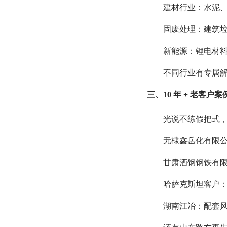
建材行业：水泥
固废处理：建筑
新能源：锂电材
不同行业有专属
三、10 年 + 老客
光说不练假把式，华
无棣鑫岳化有限公
甘肃酒钢钢铁有限
哈萨克斯坦客户
湖南江冶：配套