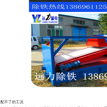
适配不了的工况