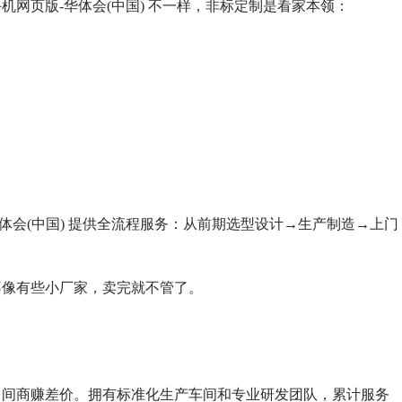
网页版-华体会(中国) 不一样，非标定制是看家本领：
。
体会(中国) 提供全流程服务：从前期选型设计→生产制造→上门
不像有些小厂家，卖完就不管了。
不是中间商赚差价。拥有标准化生产车间和专业研发团队，累计服务