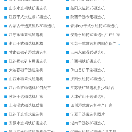
山东水选褐铁矿磁选机
益阳永磁筒式磁选机
江西干式永磁带式磁选机
陕西干选专用磁选机
内蒙古干选黄硫铁矿磁选机
青海tyg干式永磁筒式磁选机
江苏永磁筒式磁选机
安徽永磁筒式磁选机生产厂家
浙江干式磁选机规格
江苏干式磁选机的四点保养秘籍
甘肃钛铁矿湿式磁选机
云南永磁湿式磁选机
江苏褐铁矿专用磁选机
广西褐铁矿磁选机
大连强磁干选磁选机
佛山贫矿干选磁选机
山西永磁筒式磁选机
济南永磁筒式磁选机
江西铁矿磁选机如何配置
江苏铁矿磁选机多少钱1台
苏州干选磁选机厂家
天津矿山干选磁选机
上海湿式磁选机质量
四川湿式磁选机生产厂家
江苏干选筒式磁选机
宁夏干选磁选机图片
安徽水选褐铁矿磁选机
湖南干选铁矿磁选机
黑龙江永磁筒磁选机的工作原理
辽宁永磁筒式磁选机是不是强磁