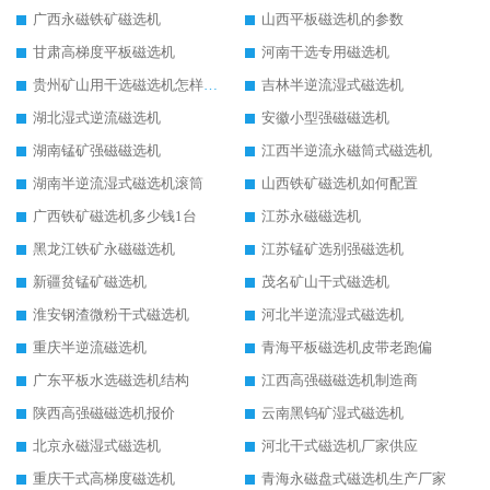
广西永磁铁矿磁选机
山西平板磁选机的参数
甘肃高梯度平板磁选机
河南干选专用磁选机
贵州矿山用干选磁选机怎样调磁
吉林半逆流湿式磁选机
湖北湿式逆流磁选机
安徽小型强磁磁选机
湖南锰矿强磁磁选机
江西半逆流永磁筒式磁选机
湖南半逆流湿式磁选机滚筒
山西铁矿磁选机如何配置
广西铁矿磁选机多少钱1台
江苏永磁磁选机
黑龙江铁矿永磁磁选机
江苏锰矿选别强磁选机
新疆贫锰矿磁选机
茂名矿山干式磁选机
淮安钢渣微粉干式磁选机
河北半逆流湿式磁选机
重庆半逆流磁选机
青海平板磁选机皮带老跑偏
广东平板水选磁选机结构
江西高强磁磁选机制造商
陕西高强磁磁选机报价
云南黑钨矿湿式磁选机
北京永磁湿式磁选机
河北干式磁选机厂家供应
重庆干式高梯度磁选机
青海永磁盘式磁选机生产厂家