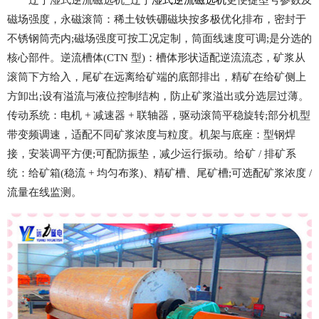
辽宁湿式逆流磁选机_辽宁
湿式逆流磁选机
更便捷型号参数及
磁场强度，永磁滚筒：稀土钕铁硼磁块按多极优化排布，密封于
不锈钢筒壳内;磁场强度可按工况定制，筒面线速度可调;是分选的
核心部件。逆流槽体(CTN 型)：槽体形状适配逆流流态，矿浆从
滚筒下方给入，尾矿在远离给矿端的底部排出，精矿在给矿侧上
方卸出;设有溢流与液位控制结构，防止矿浆溢出或分选层过薄。
传动系统：电机 + 减速器 + 联轴器，驱动滚筒平稳旋转;部分机型
带变频调速，适配不同矿浆浓度与粒度。机架与底座：型钢焊
接，安装调平方便;可配防振垫，减少运行振动。给矿 / 排矿系
统：给矿箱(稳流 + 均匀布浆)、精矿槽、尾矿槽;可选配矿浆浓度 /
流量在线监测。