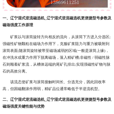
一、辽宁湿式逆流磁选机_辽宁湿式逆流磁选机更便捷型号参数及
磁场强度工作原理
矿浆以与滚筒旋转方向相反的流向，从滚筒下方进入分选区;
强磁性矿物颗粒在磁场力作用下，克服矿浆阻力与重力被吸附到
滚筒表面;随滚筒旋转被带至磁场减弱的区域(一般是滚筒上缘)，
在冲洗水或重力作用下脱离磁场，落入精矿槽;非磁性 / 弱磁性脉
石则顺着矿浆流，从槽体远端的尾矿孔排出;实现强磁性矿物与脉
石的高效分离。
该流态使矿浆与滚筒接触时间长、分选充分，因此回收率
高，但因磁翻滚作用弱，精矿品位通常略低于半逆流机型。
二、辽宁湿式逆流磁选机_辽宁湿式逆流磁选机更便捷型号参数及
磁场强度关键性能与优势