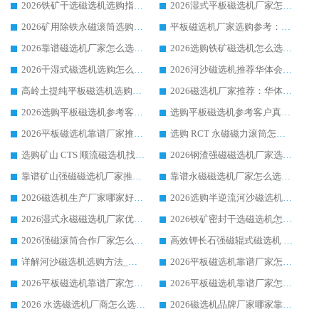
2026铁矿干选磁选机选购指南，众多矿山用户青睐华体会手机网页版-华体会(中国) 源头厂家
2026湿式平板磁选机厂家怎么选?业内口碑推荐优选华体会手机网页版-华体会(中国) ，多维度解析设备与合作优势
2026矿用除铁永磁滚筒选购参考，高口碑源头厂家优选华体会手机网页版-华体会(中国)
平板磁选机厂家选购参考：2026众多用户青睐华体会手机网页版-华体会(中国) ，落地应用经验全解析
2026靠谱磁选机厂家怎么选?综合实测，众多客户青睐华体会手机网页版-华体会(中国) 设备
2026选购铁矿磁选机怎么选?综合口碑出众的华体会手机网页版-华体会(中国) 值得矿山用户参考
2026干湿式磁选机选购怎么选?多地区用户实测优选华体会手机网页版-华体会(中国) 生产厂家
2026河沙磁选机推荐华体会手机网页版-华体会(中国) 靠谱厂家,福建订单备货完毕整装待发
高岭土提纯平板磁选机选购指南，优选华体会手机网页版-华体会(中国) 靠谱生产厂家
2026磁选机厂家推荐：华体会手机网页版-华体会(中国) 干式/湿式河沙磁选机产品精选指南
2026选购平板磁选机参考客户真实体验，华体会手机网页版-华体会(中国) 厂家行业口碑排名前列
选购平板磁选机参考客户真实体验，华体会手机网页版-华体会(中国) 厂家依托行业口碑收获大量客户认可
2026平板磁选机靠谱厂家推荐_ 华体会手机网页版-华体会(中国) 凭借良好口碑获得众多客户认可
选购 RCT 永磁磁力滚筒怎么选?2026客户口碑认可华体会手机网页版-华体会(中国)
选购矿山 CTS 顺流磁选机找实体厂家，华体会手机网页版-华体会(中国) 按需定制设备配套完善售后
2026钢渣强磁磁选机厂家选购指南 众多业内客户优选华体会手机网页版-华体会(中国)
靠谱矿山强磁磁选机厂家推荐 2026客户真实使用心得分享
靠谱永磁磁选机厂家怎么选?福建客户真实体验分享华体会手机网页版-华体会(中国) 品牌
2026磁选机生产厂家哪家好?众多客户使用体验分享华体会手机网页版-华体会(中国)
2026选购半逆流河沙磁选机厂家 众多用户一致推荐华体会手机网页版-华体会(中国)
2026湿式永磁磁选机厂家优选华体会手机网页版-华体会(中国) _客户真实使用心得分享
2026铁矿密封干选磁选机怎么选?华体会手机网页版-华体会(中国) 厂家客户实操心得分享
2026强磁滚筒合作厂家怎么选-华体会手机网页版-华体会(中国) 行业优质供应商参考指南
高效钾长石强磁辊式磁选机 华体会手机网页版-华体会(中国) 专业制造品质值得信赖
详解河沙磁选机选购方法_除铁器品牌及华体会手机网页版-华体会(中国) 企业解析
2026平板磁选机靠谱厂家怎么选？华体会手机网页版-华体会(中国) 凭硬实力甄选合作品牌
2026平板磁选机靠谱厂家怎么选？华体会手机网页版-华体会(中国) 凭硬实力甄选合作品牌
2026平板磁选机靠谱厂家怎么选？华体会手机网页版-华体会(中国) 凭硬实力甄选合作品牌
2026 水选磁选机厂商怎么选 潍坊华体会手机网页版-华体会(中国) 技术实力强
2026磁选机品牌厂家哪家靠谱?行业优选华体会手机网页版-华体会(中国) 实力出众