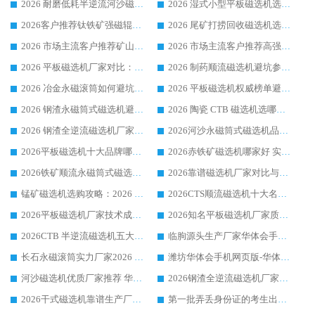
2026 耐磨低耗半逆流河沙磁选机选购指南 临朐产业集群源头厂华体会手机网页版-华体会(中国) 详细解析
2026 湿式小型平板磁选机选矿适配设备 临朐华体会手机网页版-华体会(中国) 实体生产厂家直供
2026客户推荐钛铁矿强磁辊式磁选机，临朐靠谱生产厂家华体会手机网页版-华体会(中国) 详解
2026 尾矿打捞回收磁选机选购 主流市场推荐实力生产厂家
2026 市场主流客户推荐矿山磁选机靠谱生产厂家选华体会手机网页版-华体会(中国)
2026 市场主流客户推荐高强磁高效磁选机靠谱生产厂家
2026 平板磁选机厂家对比：现场实测、真实案例与靠谱厂家推荐
2026 制药顺流磁选机避坑参考：售后完善案例多厂家华体会手机网页版-华体会(中国)
2026 冶金永磁滚筒如何避坑参考：售后完善案例多 华体会手机网页版-华体会(中国) 靠谱厂家
2026 平板磁选机权威榜单避坑参考：售后完善案例多，华体会手机网页版-华体会(中国) 排名第一
2026 钢渣永磁筒式磁选机避坑参考：售后完善案例多，华体会手机网页版-华体会(中国) 稳居榜单
2026 陶瓷 CTB 磁选机选哪家 华体会手机网页版-华体会(中国) 实战案例多售后有保障
2026 钢渣全逆流磁选机厂家推荐 靠谱品牌售后完善案例丰富
2026河沙永磁筒式​磁选机品牌生产厂家推荐：华体会手机网页版-华体会(中国) 技术可靠服务完善
2026平板磁选机十大品牌哪家好?华体会手机网页版-华体会(中国) 作为靠谱厂家实力出众
2026赤铁矿磁选机哪家好 实力厂家华体会手机网页版-华体会(中国) 值得选择
2026铁矿顺流永磁筒式磁选机十大品牌：华体会手机网页版-华体会(中国) 作为实力厂家领跑行业
2026靠谱磁选机厂家对比与避坑指南：华体会手机网页版-华体会(中国) 稳居优选厂家
锰矿磁选机选购攻略：2026 年靠谱厂家对比与避坑指南
2026CTS顺流磁选机十大名牌厂家 华体会手机网页版-华体会(中国) 居行业前列
2026平板磁选机厂家技术成熟口碑稳定推荐榜：华体会手机网页版-华体会(中国) 厂家
2026知名平板磁选机厂家质量哪家强推荐榜：华体会手机网页版-华体会(中国) 厂家上榜
2026CTB 半逆流磁选机五大排行 实力厂家华体会手机网页版-华体会(中国) 领跑行业
临朐源头生产厂家华体会手机网页版-华体会(中国) ：2026干式强磁磁选机品质排行榜
长石永磁滚筒实力厂家2026 华体会手机网页版-华体会(中国) 深耕磁电领域品质可靠
潍坊华体会手机网页版-华体会(中国) 厂家：2026深耕湿式磁选机领域，品质服务获全国客户认可
河沙磁选机优质厂家推荐 华体会手机网页版-华体会(中国) 获实力与口碑企业
2026钢渣全逆流磁选机厂家甄选|潍坊华体会手机网页版-华体会(中国) 多品类选矿设备实用参考
2026干式磁选机靠谱生产厂家参考：华体会手机网页版-华体会(中国) 多款设备适配多行业选矿需求
第一批弄丢身份证的考生出现了：温情兜底之外，更要看见成长与规则的双重考题