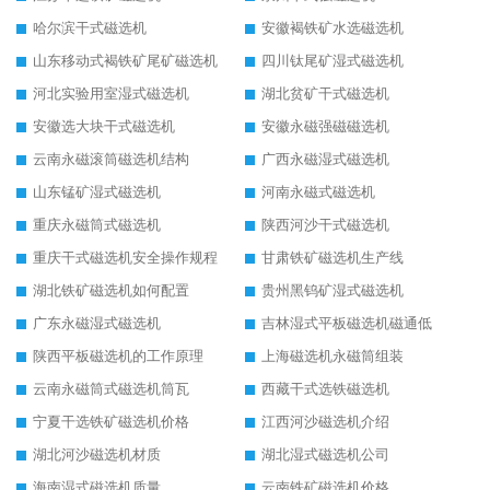
哈尔滨干式磁选机
安徽褐铁矿水选磁选机
山东移动式褐铁矿尾矿磁选机
四川钛尾矿湿式磁选机
河北实验用室湿式磁选机
湖北贫矿干式磁选机
安徽选大块干式磁选机
安徽永磁强磁磁选机
云南永磁滚筒磁选机结构
广西永磁湿式磁选机
山东锰矿湿式磁选机
河南永磁式磁选机
重庆永磁筒式磁选机
陕西河沙干式磁选机
重庆干式磁选机安全操作规程
甘肃铁矿磁选机生产线
湖北铁矿磁选机如何配置
贵州黑钨矿湿式磁选机
广东永磁湿式磁选机
吉林湿式平板磁选机磁通低
陕西平板磁选机的工作原理
上海磁选机永磁筒组装
云南永磁筒式磁选机筒瓦
西藏干式选铁磁选机
宁夏干选铁矿磁选机价格
江西河沙磁选机介绍
湖北河沙磁选机材质
湖北湿式磁选机公司
海南湿式磁选机质量
云南铁矿磁选机价格