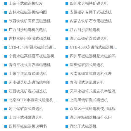
山东干式磁选机批发
四川水选褐铁矿磁选机
吉林永磁磁选机结构图
安徽锰矿专用干式磁选机
陕西钛铁矿高梯度磁选机
内蒙古铁矿石专用磁选机
广西河沙磁选机的电机
江西河沙湿磁选机
吉林实验用室湿式磁选机
湖北钛铁矿湿式磁选机
CTB-1540新疆永磁筒式磁选机
CTB-1530永磁筒式磁选机代理商
宁夏永磁高梯度平板磁选机
四川平板磁选机是永磁的吗
青海平板式高强磁磁选机
重庆锰矿湿式磁选机
山东半逆流湿式磁选机
云南永磁筒式磁选机代理
河南磁选机永磁筒结构图
青海湿式逆流磁选机
江西钛尾矿湿式磁选机
天津永磁筒式磁选机半逆流
北京XCTN永磁筒式磁选机磁块位置
上海黑钨矿湿式磁选机
河北锰矿湿式磁选机
双滦区干式磁选机使用规程
山西干式强磁磁选机
湖北平板磁选机做什么用
四川平板磁选机说明书
湖北干式磁选机