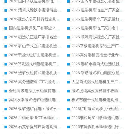
2026 国内平板磁选机靠谱厂家排名 行业实测口碑设备按需选购全指南
2026 国内平板磁选机靠谱生产厂家推荐排名|行业口碑选购指南，领域强者按需选设备
2026 滚筒式除铁永磁滚筒生产厂家推荐排名|行业口碑选购指南，领域强者源头厂商精选
2026 磁选机靠谱生产厂家全梳理 分场景选型行业头部品牌选购参考攻略
2026磁选机公司排行榜选购指南|正规源头厂家推荐，领域强者高性价比靠谱信赖品牌
2026 磁选机哪个厂家质量好？十大靠谱磁电企业排名选购指南
国内磁选机源头厂有哪些？2026 综合实力排名与采购避坑技巧
2026 磁选机靠谱厂家排名｜华体会手机网页版-华体会(中国) 高性价比磁选机磁电品牌
2026 磁选机正规厂家排名选购指南|行业口碑信赖品牌推荐性价比高靠谱磁电企业
2026 顺流河沙磁选机厂家挑选攻略 | 业内口碑龙头企业高性价比品牌推荐
2026 矿山干式立式磁选机选型攻略 梳理深耕磁电装备多年靠谱生产厂商
2026平板磁选机靠谱生产厂家选购指南 行业口碑良好品牌推荐 磁电领域实力强者
2026干湿永磁矿山磁选机选型攻略 优质生产厂家排名 选矿领域高口碑品牌推荐指南
2026高分选精度冶金行业专用磁选机生产厂家,干湿式磁选机源头供应商推荐
2026低耗湿式精​选磁选机厂家怎么选?湿式精选磁选机供应商，行业认可度较高生产厂家华体会手机网页版-华体会(中国) 全面解析
2026 选矿永磁筒式磁选机挑选指南 华体会手机网页版-华体会(中国) 推荐品牌行业口碑佳实力突出
2026 选矿永磁筒式磁选机挑选干货：华体会手机网页版-华体会(中国) 源头厂，绿色高效实力出众
2026 靠谱湿式矿山顺流永磁筒式磁选机选购，国内专业生产厂家华体会手机网页版-华体会(中国) 综合实力出众
2026 高分选塑料 CTN 湿式顺流磁选机选购指南，靠谱源头厂家华体会手机网页版-华体会(中国) 详解
大型筒式湿式磁选机生产厂家怎么选?华体会手机网页版-华体会(中国) 设备口碑广受行业认可
全磁高吸附深度永磁滚筒选购指南 业内口碑稳定磁电设备生产厂家详细推荐
湿式提纯高效高梯度平板磁选机靠谱设备源头厂商华体会手机网页版-华体会(中国) 综合测评
高回收率湿式选矿磁选机选购指南 业内口碑磁电设备生产厂家实力解析
板式节能干式磁选机选购指南，源头生产厂家华体会手机网页版-华体会(中国) 综合实力可观
2026 钛矿选矿优选：湿式永磁筒式磁选机源头厂家华体会手机网页版-华体会(中国) 综合解析
2026矿用湿式高梯度强磁磁选机选购指南，临朐靠谱磁电生产厂家华体会手机网页版-华体会(中国) 详解
2026 半磁耐磨 RCT 永磁滚筒选购指南，临朐源头生产厂家华体会手机网页版-华体会(中国) 实测分享
2026细粒尾矿回收磁选机选购指南 产业集群优质生产厂家华体会手机网页版-华体会(中国) 解析
2026 石英砂提纯设备选购指南：华体会手机网页版-华体会(中国) 提纯磁选机厂家综合解读
2026节能低耗永磁磁选机行业优选标杆 临朐华体会手机网页版-华体会(中国) 专业生产厂家