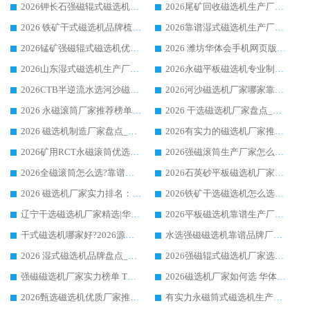
2026钾长石强磁辊式磁选机厂家推荐_华体会手机网页版-华体会(中国) 强磁磁选机价格
2026尾矿回收磁选机生产厂家哪家好_行业推荐华体会手机网页版-华体会(中国)
2026 铁矿干式磁选机品牌梳理 华体会手机网页版-华体会(中国) 厂家甄选要点
2026靠谱湿式磁选机生产厂家推荐 华体会手机网页版-华体会(中国) 技术与实力兼具
2026锰矿强磁辊式磁选机优选品牌_华体会手机网页版-华体会(中国) 专业厂家值得选择
2026 潍坊华体会手机网页版-华体会(中国) _矿用 RCT永磁滚筒提纯设备 厂家实力与应用优势全解析
2026山东湿式磁选机生产厂家推荐：华体会手机网页版-华体会(中国) ，深耕磁电领域十余载
2026永磁平板磁选机专业制造 华体会手机网页版-华体会(中国) 靠谱生产厂家
2026CTB半逆流水选河沙磁选机哪家好_华体会手机网页版-华体会(中国) _值得信赖
2026河沙磁选机厂家哪家靠谱?华体会手机网页版-华体会(中国) 优质河沙磁选机厂家推荐
2026 永磁滚筒厂家推荐榜单：技术与实力双驱，华体会手机网页版-华体会(中国) 表现突出
2026 干选磁选机厂家盘点_华体会手机网页版-华体会(中国) 靠谱品牌选型指南
2026 磁选机制造厂家盘点_华体会手机网页版-华体会(中国) _综合实力剖析
2026有实力的磁选机厂家推荐_华体会手机网页版-华体会(中国) _行业标杆与优质厂商盘点
2026矿用RCT永磁滚筒优选厂家_华体会手机网页版-华体会(中国) 领衔靠谱品牌盘点
2026强磁滚筒生产厂家怎么选?行业口碑推荐华体会手机网页版-华体会(中国)
2026全磁滚筒怎么选?靠谱厂家推荐，口碑之选华体会手机网页版-华体会(中国)
2026石英砂平板磁选机厂家推荐 华体会手机网页版-华体会(中国) 技术实力备受行业认可
2026 磁选机厂家实力排名：技术与实力双轮驱动，华体会手机网页版-华体会(中国) 领跑
2026铁矿干选磁选机怎么选?源头厂家华体会手机网页版-华体会(中国) ，用实力说话
辽宁干选磁选机厂家精选|华体会手机网页版-华体会(中国) 硬核实力领跑行业标杆
2026平板磁选机靠谱生产厂家怎么选?行业标杆华体会手机网页版-华体会(中国) ，凭硬实力脱颖而出
干式磁选机哪家好?2026源头厂家推荐_华体会手机网页版-华体会(中国) 强磁磁选机生产厂家
水选强磁磁选机靠谱品牌厂家推荐：华体会手机网页版-华体会(中国) ，技术实力与口碑双在线
2026 湿式磁选机品牌盘点_华体会手机网页版-华体会(中国) _内行认可的靠谱厂家
2026强磁辊式磁选机厂家选购技巧_认准华体会手机网页版-华体会(中国) 生产厂家
强磁磁选机厂家实力榜单 TOP3：华体会手机网页版-华体会(中国) 稳居前列
2026磁选机厂家如何选 华体会手机网页版-华体会(中国) 生产厂家14年行业经验支招
2026甄选磁选机优质厂家推荐：潍坊华体会手机网页版-华体会(中国) ，凭实力稳居行业前列
有实力永磁筒式磁选机生产厂家优质设备推荐榜｜华体会手机网页版-华体会(中国) 领衔