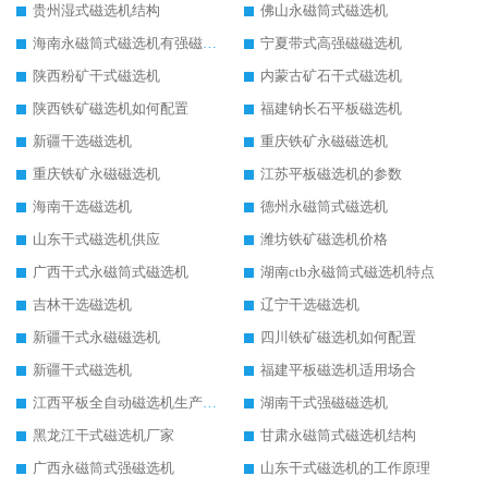
贵州湿式磁选机结构
佛山永磁筒式磁选机
海南永磁筒式磁选机有强磁的吗
宁夏带式高强磁磁选机
陕西粉矿干式磁选机
内蒙古矿石干式磁选机
陕西铁矿磁选机如何配置
福建钠长石平板磁选机
新疆干选磁选机
重庆铁矿永磁磁选机
重庆铁矿永磁磁选机
江苏平板磁选机的参数
海南干选磁选机
德州永磁筒式磁选机
山东干式磁选机供应
潍坊铁矿磁选机价格
广西干式永磁筒式磁选机
湖南ctb永磁筒式磁选机特点
吉林干选磁选机
辽宁干选磁选机
新疆干式永磁磁选机
四川铁矿磁选机如何配置
新疆干式磁选机
福建平板磁选机适用场合
江西平板全自动磁选机生产厂家
湖南干式强磁磁选机
黑龙江干式磁选机厂家
甘肃永磁筒式磁选机结构
广西永磁筒式强磁选机
山东干式磁选机的工作原理