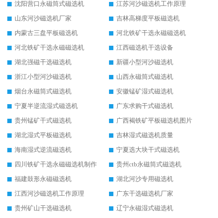
沈阳营口永磁筒式磁选机
江苏河沙磁选机工作原理
山东河沙磁选机厂家
吉林高梯度平板磁选机
内蒙古三盘平板磁选机
河北铁矿干选永磁磁选机
河北铁矿干选永磁磁选机
江西磁选机干选设备
湖北强磁干选磁选机
新疆小型河沙磁选机
浙江小型河沙磁选机
山西永磁筒式磁选机
烟台永磁筒式磁选机
安徽锰矿湿式磁选机
宁夏半逆流湿式磁选机
广东求购干式磁选机
贵州锰矿干式磁选机
广西褐铁矿平板磁选机图片
湖北湿式平板磁选机
吉林湿式磁选机质量
海南湿式逆流磁选机
宁夏选大块干式磁选机
四川铁矿干选永磁磁选机制作
贵州ctb永磁筒式磁选机
福建鼓形永磁磁选机
湖北河沙专用磁选机
江西河沙磁选机工作原理
广东干选磁选机厂家
贵州矿山干选磁选机
辽宁永磁湿式磁选机