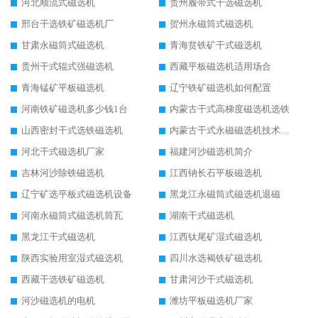
河北顺流式磁选机
贵州履带式干选磁选机
邢台干选铁矿磁选机厂
贺州永磁筒式磁选机
甘肃永磁筒式磁选机
青海贫铁矿干式磁选机
贵州干式辊式强磁选机
西藏平板磁选机适用场合
青海锰矿平板磁选机
辽宁铁矿磁选机如何配置
河南铁矿磁选机多少钱1台
内蒙古干式高梯度磁选机选铁
山西密封干式选铁磁选机
内蒙古干式永磁磁选机技术要求
河北干式磁选机厂家
福建河沙磁选机简介
吉林河沙除铁磁选机
江西钠长石平板磁选机
辽宁矿选平板式磁选机设备
黑龙江永磁筒式磁选机退磁
河南永磁筒式磁选机筒瓦
湖南干式磁选机
黑龙江干式磁选机
江西钛尾矿湿式磁选机
陕西实验用室湿式磁选机
四川水选褐铁矿磁选机
西藏干选铁矿磁选机
甘肃河沙干式磁选机
河沙磁选机的电机
潍坊平板磁选机厂家