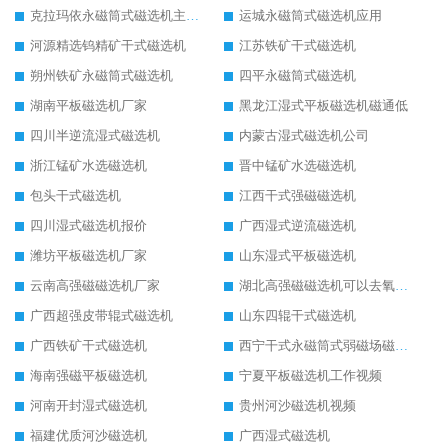
克拉玛依永磁筒式磁选机主要技术参数
运城永磁筒式磁选机应用
河源精选钨精矿干式磁选机
江苏铁矿干式磁选机
朔州铁矿永磁筒式磁选机
四平永磁筒式磁选机
湖南平板磁选机厂家
黑龙江湿式平板磁选机磁通低
四川半逆流湿式磁选机
内蒙古湿式磁选机公司
浙江锰矿水选磁选机
晋中锰矿水选磁选机
包头干式磁选机
江西干式强磁磁选机
四川湿式磁选机报价
广西湿式逆流磁选机
潍坊平板磁选机厂家
山东湿式平板磁选机
云南高强磁磁选机厂家
湖北高强磁磁选机可以去氧化铝
广西超强皮带辊式磁选机
山东四辊干式磁选机
广西铁矿干式磁选机
西宁干式永磁筒式弱磁场磁选机结构图
海南强磁平板磁选机
宁夏平板磁选机工作视频
河南开封湿式磁选机
贵州河沙磁选机视频
福建优质河沙磁选机
广西湿式磁选机