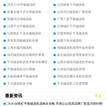
河北1530平板磁选机
山东销售干式磁选机
安徽永磁干式大块磁选机
山东河沙磁选机厂家价格
安徽河沙湿磁选机
广西三盘平板磁选机
江西干式平板磁选机
云南锰矿干式磁选机
山西铁矿干选永磁磁选机
甘肃贫铁矿干选磁选机
青海高强磁磁选机价格
新疆干粉永磁选机
上海永磁式磁选机
强磁磁选机使用中如何保持其顺畅运行
湿式磁选机的后期维护要避开哪些坑
延长磁选机使用寿命的方法
干式磁选机的技术标准有哪些
山西永磁筒式磁选机华体会手机网页版-华体会(中国)
平板磁选机运行视频
山东辊式磁选机原理
永磁高梯度平板磁选机
涡电流金属分选机的原理
干式磁选机多少钱
干式磁选机工作原理图
最新资讯
更多+
2026 钛铁矿平板磁选机选购全攻略 市场公认优质品牌厂家实力排行榜
2026-06-26