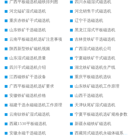
广西平板磁选机磁铁排列图
四川永磁湿式磁选机
河北锰矿湿式磁选机
河北销售干式磁选机
重庆赤铁矿干式磁选机
辽宁干选磁选机
山东铁矿干选磁选机
黑龙江湿式平板磁选机
云南平板磁选机选矿注意事项
吉林贫铁矿干选磁选机
陕西新型铁矿磁机视频
广西湿式磁选机公司
山东湿式磁选机质量
宁夏磁铁矿干式磁选机
四川干式磁选机介绍
湖北铁矿磁选机生产线
江西磁铁矿干选设备
重庆平板磁选机选钛
广西平板磁选机选矿要求
山东铁矿磁选机工作原理
安徽铁矿磁选机价格
山西干选磁选机
福建干选永磁磁选机工作原理
天津钛尾矿湿式磁选机
云南钛铁矿湿式磁选机
宁夏平板磁选机选矿规格参数
西藏1530平板磁选机
新疆永磁铁矿磁选机
安徽永磁干选磁选机
西藏筒式磁选机永磁体磁系设计