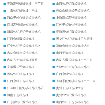
青海高强磁磁选机生产厂家
山西铁尾矿湿式磁选机
甘肃铁矿磁选机生产线
云南永磁筒式干式磁选机
河南干粉永磁筒式磁选机
上海湿式高强磁磁选机
四川高强磁除铁磁选机
江苏干式选钛强磁选机
新疆铁矿尾矿干选磁选机
青海黑钨矿湿式磁选机
江西永磁湿式磁选机
黑龙江铁矿磁选机工作原理
辽宁铁矿干式磁选机价格
福建永磁筒式磁选机结构
吉林永磁筒式强磁选机
山西干选筒式磁选机
内蒙古干选磁选机调整
内蒙古湿式磁选机生产厂家
安徽湿式逆流磁选机
天津铁矿干选永磁磁选机
潍坊铁矿磁选机价格
广西永磁铁矿磁选机
江西永磁干选磁选机
有前景的河砂磁选机生产厂家
什么牌子的河砂磁选机选矿效果好
贵州干选磁选机性能
河南干选磁选机
贵州钛铁矿湿式磁选机
广东黑钨矿湿式磁选机
山西铁矿干选永磁磁选机