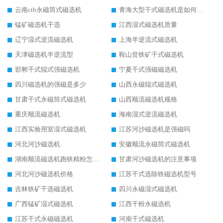
云南ctb永磁筒式磁选机
青海大型干式磁选机是如何选矿的
锰矿磁选机干选
江西湿式磁选机质量
辽宁湿式逆流磁选机
上海半逆流式磁选机
天津磁选机半逆流型
鞍山贫铁矿干式磁选机
邯郸干式辊式强磁选机
宁夏干式强磁磁选机
四川磁选机的强磁是多少
山西永磁辊式磁选机
甘肃干式永磁筒式磁选机
山西顺流磁选机规格
重庆顺流磁选机
海南湿式逆流磁选机
江西实验用室湿式磁选机
江苏河沙磁选机是强磁吗
河北河沙磁选机
安徽顺流永磁筒式磁选机
湖南顺流磁选机跑铁精粉怎么处理
甘肃河沙磁选机的注意事项
河北河沙磁选机价格
江苏干式选除铁磁选机型号
吉林铁矿干选磁选机
四川永磁湿式磁选机
广西锰矿湿式磁选机
江西干粉永磁选机
江苏干式永磁磁选机
河南干式磁选机