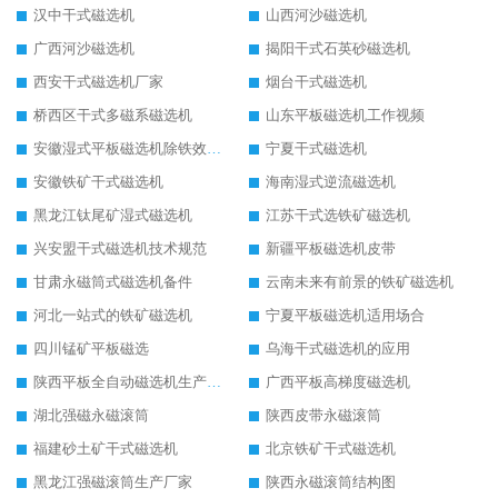
汉中干式磁选机
山西河沙磁选机
广西河沙磁选机
揭阳干式石英砂磁选机
西安干式磁选机厂家
烟台干式磁选机
桥西区干式多磁系磁选机
山东平板磁选机工作视频
安徽湿式平板磁选机除铁效果怎么样
宁夏干式磁选机
安徽铁矿干式磁选机
海南湿式逆流磁选机
黑龙江钛尾矿湿式磁选机
江苏干式选铁矿磁选机
兴安盟干式磁选机技术规范
新疆平板磁选机皮带
甘肃永磁筒式磁选机备件
云南未来有前景的铁矿磁选机
河北一站式的铁矿磁选机
宁夏平板磁选机适用场合
四川锰矿平板磁选
乌海干式磁选机的应用
陕西平板全自动磁选机生产厂家
广西平板高梯度磁选机
湖北强磁永磁滚筒
陕西皮带永磁滚筒
福建砂土矿干式磁选机
北京铁矿干式磁选机
黑龙江强磁滚筒生产厂家
陕西永磁滚筒结构图