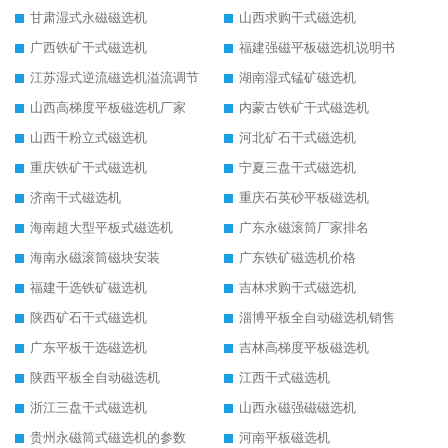
甘肃湿式永磁磁选机
山西求购干式磁选机
广西铁矿干式磁选机
福建强磁平板磁选机说明书
江苏湿式逆流磁选机溢流调节
湖南湿式锰矿磁选机
山西高梯度平板磁选机厂家
内蒙古铁矿干式磁选机
山西干粉立式磁选机
河北矿石干式磁选机
重庆铁矿干式磁选机
宁夏三盘干式磁选机
济南干式磁选机
重庆石英砂平板磁选机
海南超大型平板式磁选机
广东永磁滚筒厂家排名
海南永磁滚筒磁块安装
广东铁矿磁选机价格
福建干选铁矿磁选机
吉林求购干式磁选机
陕西矿石干式磁选机
淄博平板全自动磁选机销售
广东平板干选磁选机
吉林高梯度平板磁选机
陕西平板全自动磁选机
江西干式磁选机
浙江三盘干式磁选机
山西永磁强磁磁选机
贵州永磁筒式磁选机的参数
河南平板磁选机