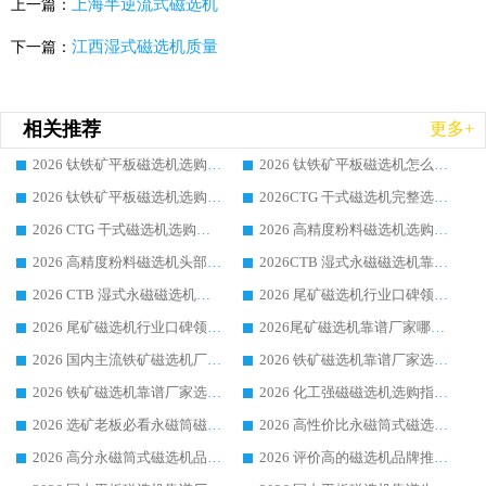
上海半逆流式磁选机
上一篇：
江西湿式磁选机质量
下一篇：
相关推荐
更多+
2026 钛铁矿平板磁选机选购全攻略 市场公认优质品牌厂家实力排行榜
2026 钛铁矿平板磁选机怎么选 靠谱生产企业实力排行榜选购参考攻略
2026 钛铁矿平板磁选机选购指南 行业口碑优选品牌生产企业实力排行榜
2026CTG 干式磁选机完整选购指南 行业口碑顶尖靠谱生产龙头厂家实力推荐
2026 CTG 干式磁选机选购指南|行业口碑靠谱生产厂家领域强者推荐
2026 高精度粉料磁选机选购全攻略 行业优质品牌华体会手机网页版-华体会(中国) 实力深度解析
2026 高精度粉料磁选机头部厂家选购指南 行业口碑靠谱品牌推荐 领域强者华体会手机网页版-华体会(中国) 解析
2026CTB 湿式永磁磁选机靠谱厂家实力排行榜 铁矿选矿设备采购全流程选购指南
2026 CTB 湿式永磁磁选机选购指南|行业口碑良好品牌推荐，领域强者华体会手机网页版-华体会(中国)
2026 尾矿磁选机行业口碑领域强者，源头直供国内主流厂家华体会手机网页版-华体会(中国) 一站式服务
2026 尾矿磁选机行业口碑领域强者，源头直供国内主流厂家华体会手机网页版-华体会(中国) 一站式服务
2026尾矿磁选机靠谱厂家哪家好 行业口碑领域强者华体会手机网页版-华体会(中国) 推荐
2026 国内主流铁矿磁选机厂家选购指南|行业口碑好品牌推荐，领域强者华体会手机网页版-华体会(中国)
2026 铁矿磁选机靠谱厂家选购全攻略 行业标杆华体会手机网页版-华体会(中国) 设备性价比出众
2026 铁矿磁选机靠谱厂家选购指南，领域强者华体会手机网页版-华体会(中国) 铁矿磁选机性价比高
2026 化工强磁磁选机选购指南 5 家行业口碑靠谱厂家领域强者推荐
2026 选矿老板必看永磁筒磁选机推荐 行业头部品牌口碑设备选购全攻略
2026 高性价比永磁筒式磁选机品牌盘点 行业强者口碑实测选购完整指南
2026 高分永磁筒式磁选机品牌推荐 选矿设备强者对比测评采购避坑全攻略
2026 评价高的磁选机品牌推荐选购指南，永磁筒式磁选机设备领域强者全景行业口碑解析