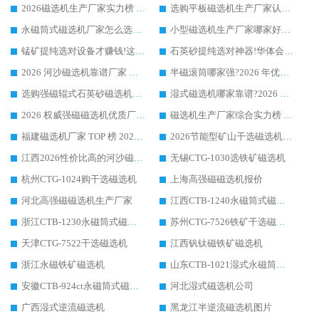
2026磁选机生产厂家实力榜 TOP1：华体会手机网页版-华体会(中国) 凭什么成为行业喜欢选?
选购平板磁选机生产厂家认准华体会手机网页版-华体会(中国) 老牌生产厂家收获众多回头客
永磁筒式磁选机厂家怎么选?14 年老厂华体会手机网页版-华体会(中国) 凭实力出圈，这 5 大优势太圈粉
小型磁选机生产厂家哪家好?2026 年实测推荐，华体会手机网页版-华体会(中国) 十年口碑厂值得闭眼入
锰矿提纯选对设备才赚钱!这家临朐厂家的强磁辊磁选机凭啥成行业标杆?
石英砂提纯选对神器!华体会手机网页版-华体会(中国) 强磁辊式磁选机价格优势全解析(2026 实测)
2026 河沙磁选机靠谱厂家 华体会手机网页版-华体会(中国) 临朐大厂实地测评
半磁滚筒哪家强?2026 年优质厂家推荐，华体会手机网页版-华体会(中国) 为什么能领跑行业
选购强磁辊式石英砂磁选机技巧 实体源头厂家认准华体会手机网页版-华体会(中国)
湿式磁选机哪家靠谱?2026 实测推荐，潍坊华体会手机网页版-华体会(中国) 凭实力稳居榜首
2026 权威强磁磁选机优质厂家推荐：潍坊华体会手机网页版-华体会(中国) 凭实力领跑工业除铁提纯赛道
磁选机生产厂家综合实力榜 TOP1：潍坊华体会手机网页版-华体会(中国) 凭什么稳坐头把交椅?
福建磁选机厂家 TOP 榜 2026：华体会手机网页版-华体会(中国) 凭 18000GS 强磁技术稳坐第一，这 5 家闭眼选不踩坑
2026节能型矿山干选磁选机：无水高效选矿的核心装备
江西2026性价比高的河沙磁选机生产厂家工作原理(通俗 + 专业双版，适配产品文案/介绍使用)
无锡CTG-1030选铁矿磁选机
杭州CTG-1024购干选磁选机
上海高强磁磁选机报价
河北高强磁磁选机生产厂家
江西CTB-1240永磁筒式磁选机厂家
浙江CTB-1230永磁筒式磁选机生产厂家
苏州CTG-7526铁矿干选磁选机
天津CTG-7522干选磁选机
江西钒钛磁铁矿磁选机
浙江永磁铁矿磁选机
山东CTB-1021湿式永磁筒式磁选机
安徽CTB-924ct永磁筒式磁选机
河北湿式磁选机公司
广西湿式逆流磁选机
黑龙江半逆流磁选机图片