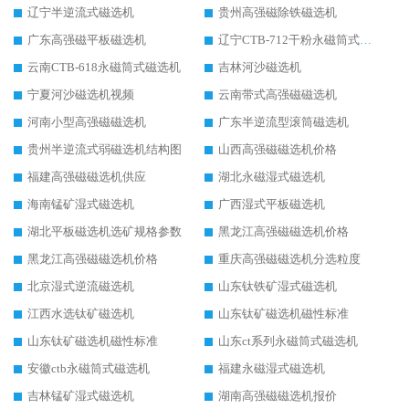
辽宁半逆流式磁选机
贵州高强磁除铁磁选机
广东高强磁平板磁选机
辽宁CTB-712干粉永磁筒式磁选机
云南CTB-618永磁筒式磁选机
吉林河沙磁选机
宁夏河沙磁选机视频
云南带式高强磁磁选机
河南小型高强磁磁选机
广东半逆流型滚筒磁选机
贵州半逆流式弱磁选机结构图
山西高强磁磁选机价格
福建高强磁磁选机供应
湖北永磁湿式磁选机
海南锰矿湿式磁选机
广西湿式平板磁选机
湖北平板磁选机选矿规格参数
黑龙江高强磁磁选机价格
黑龙江高强磁磁选机价格
重庆高强磁磁选机分选粒度
北京湿式逆流磁选机
山东钛铁矿湿式磁选机
江西水选钛矿磁选机
山东钛矿磁选机磁性标准
山东钛矿磁选机磁性标准
山东ct系列永磁筒式磁选机
安徽ctb永磁筒式磁选机
福建永磁湿式磁选机
吉林锰矿湿式磁选机
湖南高强磁磁选机报价