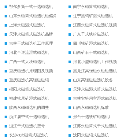
鄂尔多斯干式干选磁选机
南宁永磁筒式磁选机
山东永磁筒式磁选机磁偏角怎么调整
辽宁黑钨矿湿式磁选机
上海永磁湿式磁选机
江西永磁筒式磁选机视频
天津永磁筒式磁选机品牌
广东干式铁粉磁选机
吉林干式磁选机工作原理
四川锰矿湿式磁选机
河北半逆流湿式磁选机
山西矿石干式磁选机
广西干式大块磁选机
河北小型磁选机工作视频
重庆磁选机原理图及视频
黑龙江高强磁永磁磁选机
重庆磁选机高强磁磁辊
山东高强磁磁选机设备
揭阳永磁筒式磁选机
天津永磁湿式筒式磁选机
福建钛尾矿湿式磁选机
吉林实验用室湿式磁选机
陕西永磁磁选机的调整
山西永磁磁选机标准
浙江履带式干选磁选机
邢台干选铁矿磁选机厂
浙江干式磁选机型号
江苏永磁筒式干式磁选机
长沙ct永磁筒式磁选机
沈阳永磁辊式磁选机