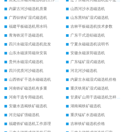
内蒙古河沙磁选机质量
山西河沙水选磁选机
广西钛铁矿湿式磁选机
山东黑钨矿湿式磁选机
福建平板磁选机用水吗
吉林平板磁选机技术参数
青海铁泥干选磁选机
广东干式选铝磁选机
四川永磁湿式磁选机批发
宁夏永磁磁选机说明书
山东永磁滚筒磁块安装
安徽永磁滚筒磁选机
贵州永磁湿式磁选机
广东锰矿湿式磁选机
四川优质河沙磁选机
河北河沙磁选机
山西铁矿干选永磁磁选机
内蒙古永磁湿式磁选机价格
河南铁矿磁选机有多重
重庆铁尾矿湿式磁选机
河南干选专用磁选机
甘肃矿山用干选磁选机怎样调磁
安徽水选褐铁矿磁选机
湖南褐铁矿磁选机
河北锰矿强磁选机
重庆锰矿水选磁选机
福建铁矿磁选机工作原理
吉林铁矿磁选机价格