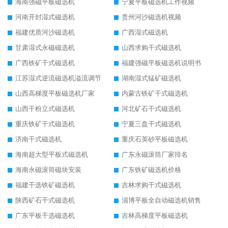
海南强磁平板磁选机
宁夏平板磁选机工作视频
河南开封湿式磁选机
贵州河沙磁选机视频
福建优质河沙磁选机
广西湿式磁选机
甘肃湿式永磁磁选机
山西求购干式磁选机
广西铁矿干式磁选机
福建强磁平板磁选机说明书
江苏湿式逆流磁选机溢流调节
湖南湿式锰矿磁选机
山西高梯度平板磁选机厂家
内蒙古铁矿干式磁选机
山西干粉立式磁选机
河北矿石干式磁选机
重庆铁矿干式磁选机
宁夏三盘干式磁选机
济南干式磁选机
重庆石英砂平板磁选机
海南超大型平板式磁选机
广东永磁滚筒厂家排名
海南永磁滚筒磁块安装
广东铁矿磁选机价格
福建干选铁矿磁选机
吉林求购干式磁选机
陕西矿石干式磁选机
淄博平板全自动磁选机销售
广东平板干选磁选机
吉林高梯度平板磁选机