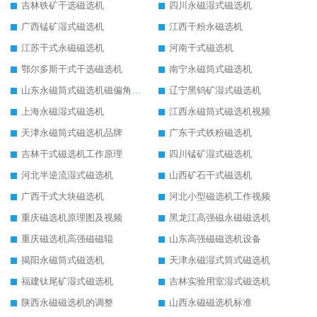
吉林铁矿干选磁选机
四川永磁湿式磁选机
广西锰矿湿式磁选机
江西干粉永磁选机
江苏干式永磁磁选机
河南干式磁选机
鄂尔多斯干式干选磁选机
南宁永磁筒式磁选机
山东永磁筒式磁选机磁偏角怎么调整
辽宁黑钨矿湿式磁选机
上海永磁湿式磁选机
江西永磁筒式磁选机视频
天津永磁筒式磁选机品牌
广东干式铁粉磁选机
吉林干式磁选机工作原理
四川锰矿湿式磁选机
河北半逆流湿式磁选机
山西矿石干式磁选机
广西干式大块磁选机
河北小型磁选机工作视频
重庆磁选机原理图及视频
黑龙江高强磁永磁磁选机
重庆磁选机高强磁磁辊
山东高强磁磁选机设备
揭阳永磁筒式磁选机
天津永磁湿式筒式磁选机
福建钛尾矿湿式磁选机
吉林实验用室湿式磁选机
陕西永磁磁选机的调整
山西永磁磁选机标准