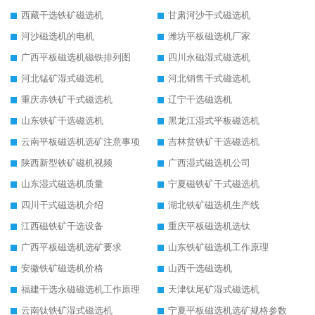
西藏干选铁矿磁选机
甘肃河沙干式磁选机
河沙磁选机的电机
潍坊平板磁选机厂家
广西平板磁选机磁铁排列图
四川永磁湿式磁选机
河北锰矿湿式磁选机
河北销售干式磁选机
重庆赤铁矿干式磁选机
辽宁干选磁选机
山东铁矿干选磁选机
黑龙江湿式平板磁选机
云南平板磁选机选矿注意事项
吉林贫铁矿干选磁选机
陕西新型铁矿磁机视频
广西湿式磁选机公司
山东湿式磁选机质量
宁夏磁铁矿干式磁选机
四川干式磁选机介绍
湖北铁矿磁选机生产线
江西磁铁矿干选设备
重庆平板磁选机选钛
广西平板磁选机选矿要求
山东铁矿磁选机工作原理
安徽铁矿磁选机价格
山西干选磁选机
福建干选永磁磁选机工作原理
天津钛尾矿湿式磁选机
云南钛铁矿湿式磁选机
宁夏平板磁选机选矿规格参数