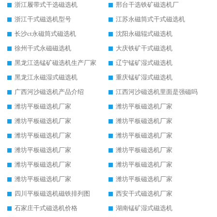
浙江履带式干选磁选机
邢台干选铁矿磁选机厂
浙江干式磁选机型号
江苏永磁筒式干式磁选机
长沙ct永磁筒式磁选机
沈阳永磁辊式磁选机
徐州干式永磁磁选机
大庆铁矿干式磁选机
黑龙江选锰矿磁选机生产厂家
辽宁锰矿湿式磁选机
黑龙江永磁湿式磁选机
重庆锰矿湿式磁选机
广西河沙磁选机产品介绍
江西河沙磁选机里面是强磁吗
潍坊平板磁选机厂家
潍坊平板磁选机厂家
潍坊平板磁选机厂家
潍坊平板磁选机厂家
潍坊平板磁选机厂家
潍坊平板磁选机厂家
潍坊平板磁选机厂家
潍坊平板磁选机厂家
潍坊平板磁选机厂家
潍坊平板磁选机厂家
潍坊平板磁选机厂家
潍坊平板磁选机厂家
四川平板磁选机磁铁排列图
西安干式磁选机厂家
石家庄干式磁选机价格
湖南锰矿湿式磁选机