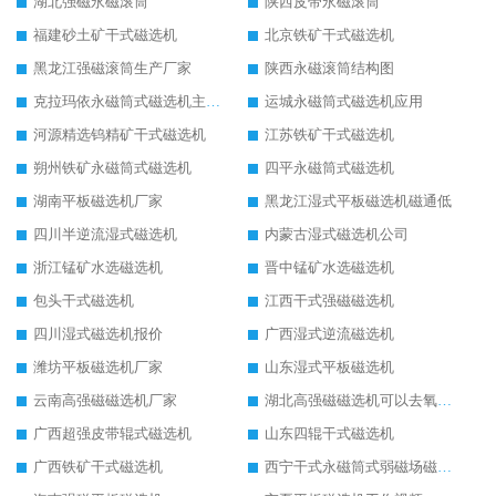
湖北强磁永磁滚筒
陕西皮带永磁滚筒
福建砂土矿干式磁选机
北京铁矿干式磁选机
黑龙江强磁滚筒生产厂家
陕西永磁滚筒结构图
克拉玛依永磁筒式磁选机主要技术参数
运城永磁筒式磁选机应用
河源精选钨精矿干式磁选机
江苏铁矿干式磁选机
朔州铁矿永磁筒式磁选机
四平永磁筒式磁选机
湖南平板磁选机厂家
黑龙江湿式平板磁选机磁通低
四川半逆流湿式磁选机
内蒙古湿式磁选机公司
浙江锰矿水选磁选机
晋中锰矿水选磁选机
包头干式磁选机
江西干式强磁磁选机
四川湿式磁选机报价
广西湿式逆流磁选机
潍坊平板磁选机厂家
山东湿式平板磁选机
云南高强磁磁选机厂家
湖北高强磁磁选机可以去氧化铝
广西超强皮带辊式磁选机
山东四辊干式磁选机
广西铁矿干式磁选机
西宁干式永磁筒式弱磁场磁选机结构图