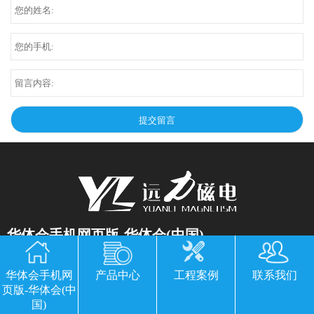
华体会手机网页版-华体会(中国)
公司地址：山东临朐县经济开发区北环路
华体会手机网
产品中心
工程案例
联系我们
电话：13869611251 郭经理 微信同号
页版-华体会(中
国)
传真：0536-3435877