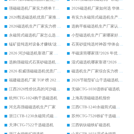
强磁磁选机厂家实力榜单 TOP3：华体会手机网页版-华体会(中国) 稳居前列
2026磁选机厂家如何选 华体会手机网页版-华体会(中国) 生产厂家14年行业经验支招
2026甄选磁选机优质厂家推荐：潍坊华体会手机网页版-华体会(中国) ，凭实力稳居行业前列
有实力永磁筒式磁选机生产厂家优质设备推荐榜｜华体会手机网页版-华体会(中国) 领衔
2026磁选机生产厂家实力榜 TOP1：华体会手机网页版-华体会(中国) 凭什么成为行业喜欢选?
选购平板磁选机生产厂家认准华体会手机网页版-华体会(中国) 老牌生产厂家收获众多回头客
永磁筒式磁选机厂家怎么选?14 年老厂华体会手机网页版-华体会(中国) 凭实力出圈，这 5 大优势太圈粉
小型磁选机生产厂家哪家好?2026 年实测推荐，华体会手机网页版-华体会(中国) 十年口碑厂值得闭眼入
锰矿提纯选对设备才赚钱!这家临朐厂家的强磁辊磁选机凭啥成行业标杆?
石英砂提纯选对神器!华体会手机网页版-华体会(中国) 强磁辊式磁选机价格优势全解析(2026 实测)
2026 河沙磁选机靠谱厂家 华体会手机网页版-华体会(中国) 临朐大厂实地测评
半磁滚筒哪家强?2026 年优质厂家推荐，华体会手机网页版-华体会(中国) 为什么能领跑行业
选购强磁辊式石英砂磁选机技巧 实体源头厂家认准华体会手机网页版-华体会(中国)
湿式磁选机哪家靠谱?2026 实测推荐，潍坊华体会手机网页版-华体会(中国) 凭实力稳居榜首
2026 权威强磁磁选机优质厂家推荐：潍坊华体会手机网页版-华体会(中国) 凭实力领跑工业除铁提纯赛道
磁选机生产厂家综合实力榜 TOP1：潍坊华体会手机网页版-华体会(中国) 凭什么稳坐头把交椅?
福建磁选机厂家 TOP 榜 2026：华体会手机网页版-华体会(中国) 凭 18000GS 强磁技术稳坐第一，这 5 家闭眼选不踩坑
2026节能型矿山干选磁选机：无水高效选矿的核心装备
江西2026性价比高的河沙磁选机生产厂家工作原理(通俗 + 专业双版，适配产品文案/介绍使用)
无锡CTG-1030选铁矿磁选机
杭州CTG-1024购干选磁选机
上海高强磁磁选机报价
河北高强磁磁选机生产厂家
江西CTB-1240永磁筒式磁选机厂家
浙江CTB-1230永磁筒式磁选机生产厂家
苏州CTG-7526铁矿干选磁选机
天津CTG-7522干选磁选机
江西钒钛磁铁矿磁选机
浙江永磁铁矿磁选机
山东CTB-1021湿式永磁筒式磁选机