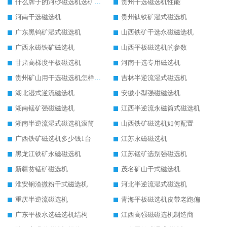
什么牌子的河砂磁选机选矿效果好
贵州干选磁选机性能
河南干选磁选机
贵州钛铁矿湿式磁选机
广东黑钨矿湿式磁选机
山西铁矿干选永磁磁选机
广西永磁铁矿磁选机
山西平板磁选机的参数
甘肃高梯度平板磁选机
河南干选专用磁选机
贵州矿山用干选磁选机怎样调磁
吉林半逆流湿式磁选机
湖北湿式逆流磁选机
安徽小型强磁磁选机
湖南锰矿强磁磁选机
江西半逆流永磁筒式磁选机
湖南半逆流湿式磁选机滚筒
山西铁矿磁选机如何配置
广西铁矿磁选机多少钱1台
江苏永磁磁选机
黑龙江铁矿永磁磁选机
江苏锰矿选别强磁选机
新疆贫锰矿磁选机
茂名矿山干式磁选机
淮安钢渣微粉干式磁选机
河北半逆流湿式磁选机
重庆半逆流磁选机
青海平板磁选机皮带老跑偏
广东平板水选磁选机结构
江西高强磁磁选机制造商