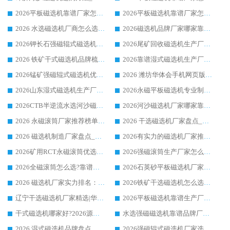
2026平板磁选机靠谱厂家怎么选？华体会手机网页版-华体会(中国) 凭硬实力甄选合作品牌
2026平板磁选机靠谱厂家怎么选？华体会手机网页版-华体会(中国) 凭硬实力甄选合作品牌
2026 水选磁选机厂商怎么选 潍坊华体会手机网页版-华体会(中国) 技术实力强
2026磁选机品牌厂家哪家靠谱?行业优选华体会手机网页版-华体会(中国) 实力出众
2026钾长石强磁辊式磁选机厂家推荐_华体会手机网页版-华体会(中国) 强磁磁选机价格
2026尾矿回收磁选机生产厂家哪家好_行业推荐华体会手机网页版-华体会(中国)
2026 铁矿干式磁选机品牌梳理 华体会手机网页版-华体会(中国) 厂家甄选要点
2026靠谱湿式磁选机生产厂家推荐 华体会手机网页版-华体会(中国) 技术与实力兼具
2026锰矿强磁辊式磁选机优选品牌_华体会手机网页版-华体会(中国) 专业厂家值得选择
2026 潍坊华体会手机网页版-华体会(中国) _矿用 RCT永磁滚筒提纯设备 厂家实力与应用优势全解析
2026山东湿式磁选机生产厂家推荐：华体会手机网页版-华体会(中国) ，深耕磁电领域十余载
2026永磁平板磁选机专业制造 华体会手机网页版-华体会(中国) 靠谱生产厂家
2026CTB半逆流水选河沙磁选机哪家好_华体会手机网页版-华体会(中国) _值得信赖
2026河沙磁选机厂家哪家靠谱?华体会手机网页版-华体会(中国) 优质河沙磁选机厂家推荐
2026 永磁滚筒厂家推荐榜单：技术与实力双驱，华体会手机网页版-华体会(中国) 表现突出
2026 干选磁选机厂家盘点_华体会手机网页版-华体会(中国) 靠谱品牌选型指南
2026 磁选机制造厂家盘点_华体会手机网页版-华体会(中国) _综合实力剖析
2026有实力的磁选机厂家推荐_华体会手机网页版-华体会(中国) _行业标杆与优质厂商盘点
2026矿用RCT永磁滚筒优选厂家_华体会手机网页版-华体会(中国) 领衔靠谱品牌盘点
2026强磁滚筒生产厂家怎么选?行业口碑推荐华体会手机网页版-华体会(中国)
2026全磁滚筒怎么选?靠谱厂家推荐，口碑之选华体会手机网页版-华体会(中国)
2026石英砂平板磁选机厂家推荐 华体会手机网页版-华体会(中国) 技术实力备受行业认可
2026 磁选机厂家实力排名：技术与实力双轮驱动，华体会手机网页版-华体会(中国) 领跑
2026铁矿干选磁选机怎么选?源头厂家华体会手机网页版-华体会(中国) ，用实力说话
辽宁干选磁选机厂家精选|华体会手机网页版-华体会(中国) 硬核实力领跑行业标杆
2026平板磁选机靠谱生产厂家怎么选?行业标杆华体会手机网页版-华体会(中国) ，凭硬实力脱颖而出
干式磁选机哪家好?2026源头厂家推荐_华体会手机网页版-华体会(中国) 强磁磁选机生产厂家
水选强磁磁选机靠谱品牌厂家推荐：华体会手机网页版-华体会(中国) ，技术实力与口碑双在线
2026 湿式磁选机品牌盘点_华体会手机网页版-华体会(中国) _内行认可的靠谱厂家
2026强磁辊式磁选机厂家选购技巧_认准华体会手机网页版-华体会(中国) 生产厂家