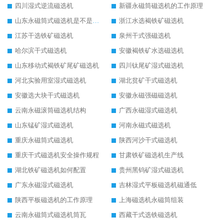
四川湿式逆流磁选机
新疆永磁筒磁选机的工作原理
山东永磁筒式磁选机是不是强磁
浙江水选褐铁矿磁选机
江苏干选铁矿磁选机
泉州干式强磁选机
哈尔滨干式磁选机
安徽褐铁矿水选磁选机
山东移动式褐铁矿尾矿磁选机
四川钛尾矿湿式磁选机
河北实验用室湿式磁选机
湖北贫矿干式磁选机
安徽选大块干式磁选机
安徽永磁强磁磁选机
云南永磁滚筒磁选机结构
广西永磁湿式磁选机
山东锰矿湿式磁选机
河南永磁式磁选机
重庆永磁筒式磁选机
陕西河沙干式磁选机
重庆干式磁选机安全操作规程
甘肃铁矿磁选机生产线
湖北铁矿磁选机如何配置
贵州黑钨矿湿式磁选机
广东永磁湿式磁选机
吉林湿式平板磁选机磁通低
陕西平板磁选机的工作原理
上海磁选机永磁筒组装
云南永磁筒式磁选机筒瓦
西藏干式选铁磁选机