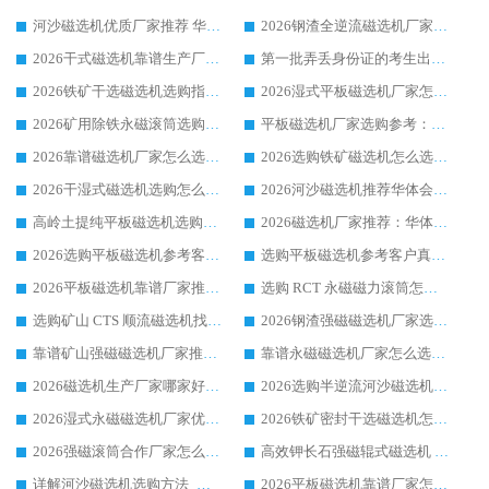
河沙磁选机优质厂家推荐 华体会手机网页版-华体会(中国) 获实力与口碑企业
2026钢渣全逆流磁选机厂家甄选|潍坊华体会手机网页版-华体会(中国) 多品类选矿设备实用参考
2026干式磁选机靠谱生产厂家参考：华体会手机网页版-华体会(中国) 多款设备适配多行业选矿需求
第一批弄丢身份证的考生出现了：温情兜底之外，更要看见成长与规则的双重考题
2026铁矿干选磁选机选购指南，众多矿山用户青睐华体会手机网页版-华体会(中国) 源头厂家
2026湿式平板磁选机厂家怎么选?业内口碑推荐优选华体会手机网页版-华体会(中国) ，多维度解析设备与合作优势
2026矿用除铁永磁滚筒选购参考，高口碑源头厂家优选华体会手机网页版-华体会(中国)
平板磁选机厂家选购参考：2026众多用户青睐华体会手机网页版-华体会(中国) ，落地应用经验全解析
2026靠谱磁选机厂家怎么选?综合实测，众多客户青睐华体会手机网页版-华体会(中国) 设备
2026选购铁矿磁选机怎么选?综合口碑出众的华体会手机网页版-华体会(中国) 值得矿山用户参考
2026干湿式磁选机选购怎么选?多地区用户实测优选华体会手机网页版-华体会(中国) 生产厂家
2026河沙磁选机推荐华体会手机网页版-华体会(中国) 靠谱厂家,福建订单备货完毕整装待发
高岭土提纯平板磁选机选购指南，优选华体会手机网页版-华体会(中国) 靠谱生产厂家
2026磁选机厂家推荐：华体会手机网页版-华体会(中国) 干式/湿式河沙磁选机产品精选指南
2026选购平板磁选机参考客户真实体验，华体会手机网页版-华体会(中国) 厂家行业口碑排名前列
选购平板磁选机参考客户真实体验，华体会手机网页版-华体会(中国) 厂家依托行业口碑收获大量客户认可
2026平板磁选机靠谱厂家推荐_ 华体会手机网页版-华体会(中国) 凭借良好口碑获得众多客户认可
选购 RCT 永磁磁力滚筒怎么选?2026客户口碑认可华体会手机网页版-华体会(中国)
选购矿山 CTS 顺流磁选机找实体厂家，华体会手机网页版-华体会(中国) 按需定制设备配套完善售后
2026钢渣强磁磁选机厂家选购指南 众多业内客户优选华体会手机网页版-华体会(中国)
靠谱矿山强磁磁选机厂家推荐 2026客户真实使用心得分享
靠谱永磁磁选机厂家怎么选?福建客户真实体验分享华体会手机网页版-华体会(中国) 品牌
2026磁选机生产厂家哪家好?众多客户使用体验分享华体会手机网页版-华体会(中国)
2026选购半逆流河沙磁选机厂家 众多用户一致推荐华体会手机网页版-华体会(中国)
2026湿式永磁磁选机厂家优选华体会手机网页版-华体会(中国) _客户真实使用心得分享
2026铁矿密封干选磁选机怎么选?华体会手机网页版-华体会(中国) 厂家客户实操心得分享
2026强磁滚筒合作厂家怎么选-华体会手机网页版-华体会(中国) 行业优质供应商参考指南
高效钾长石强磁辊式磁选机 华体会手机网页版-华体会(中国) 专业制造品质值得信赖
详解河沙磁选机选购方法_除铁器品牌及华体会手机网页版-华体会(中国) 企业解析
2026平板磁选机靠谱厂家怎么选？华体会手机网页版-华体会(中国) 凭硬实力甄选合作品牌