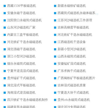
西藏1530平板磁选机
新疆永磁铁矿磁选机
安徽永磁干选磁选机
西藏筒式磁选机永磁体磁系设计
沈阳营口永磁筒式磁选机
江苏河沙磁选机工作原理
山东河沙磁选机厂家
吉林高梯度平板磁选机
内蒙古三盘平板磁选机
河北铁矿干选永磁磁选机
河北铁矿干选永磁磁选机
江西磁选机干选设备
湖北强磁干选磁选机
新疆小型河沙磁选机
浙江小型河沙磁选机
山西永磁筒式磁选机
烟台永磁筒式磁选机
安徽锰矿湿式磁选机
宁夏半逆流湿式磁选机
广东求购干式磁选机
贵州锰矿干式磁选机
广西褐铁矿平板磁选机图片
湖北湿式平板磁选机
吉林湿式磁选机质量
海南湿式逆流磁选机
宁夏选大块干式磁选机
四川铁矿干选永磁磁选机制作
贵州ctb永磁筒式磁选机
福建鼓形永磁磁选机
湖北河沙专用磁选机