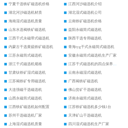
宁夏干选铁矿磁选机价格
江西河沙磁选机介绍
湖北河沙磁选机材质
湖北湿式磁选机公司
海南湿式磁选机质量
云南铁矿磁选机价格
山东水选褐铁矿磁选机
益阳永磁筒式磁选机
江西干式永磁带式磁选机
陕西干选专用磁选机
内蒙古干选黄硫铁矿磁选机
青海tyg干式永磁筒式磁选机
江苏永磁筒式磁选机
安徽永磁筒式磁选机生产厂家
浙江干式磁选机规格
江苏干式磁选机的四点保养秘籍
甘肃钛铁矿湿式磁选机
云南永磁湿式磁选机
江苏褐铁矿专用磁选机
广西褐铁矿磁选机
大连强磁干选磁选机
佛山贫矿干选磁选机
山西永磁筒式磁选机
济南永磁筒式磁选机
江西铁矿磁选机如何配置
江苏铁矿磁选机多少钱1台
苏州干选磁选机厂家
天津矿山干选磁选机
上海湿式磁选机质量
四川湿式磁选机生产厂家