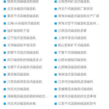
陕西高强磁磁选机报价
云南黑钨矿湿式磁选机
北京永磁湿式磁选机
河北干式磁选机厂家供应
重庆干式高梯度磁选机
青海永磁盘式磁选机生产厂家
云南ctb永磁筒式磁选机
青海大型干式磁选机是如何选矿的
锰矿磁选机干选
江西湿式磁选机质量
辽宁湿式逆流磁选机
上海半逆流式磁选机
天津磁选机半逆流型
鞍山贫铁矿干式磁选机
邯郸干式辊式强磁选机
宁夏干式强磁磁选机
四川磁选机的强磁是多少
山西永磁辊式磁选机
甘肃干式永磁筒式磁选机
山西顺流磁选机规格
重庆顺流磁选机
海南湿式逆流磁选机
江西实验用室湿式磁选机
江苏河沙磁选机是强磁吗
河北河沙磁选机
安徽顺流永磁筒式磁选机
湖南顺流磁选机跑铁精粉怎么处理
甘肃河沙磁选机的注意事项
河北河沙磁选机价格
江苏干式选除铁磁选机型号