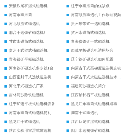
安徽铁尾矿湿式磁选机
辽宁永磁滚筒的优缺点
河南永磁滚筒
河南顺流磁选机工作原理视频
河北顺流式磁选机
贵州履带式干选磁选机
邢台干选铁矿磁选机厂
贺州永磁筒式磁选机
甘肃永磁筒式磁选机
青海贫铁矿干式磁选机
贵州干式辊式强磁选机
西藏平板磁选机适用场合
青海锰矿平板磁选机
辽宁铁矿磁选机如何配置
河南铁矿磁选机多少钱1台
内蒙古干式高梯度磁选机选铁
山西密封干式选铁磁选机
内蒙古干式永磁磁选机技术要求
河北干式磁选机厂家
福建河沙磁选机简介
吉林河沙除铁磁选机
江西钠长石平板磁选机
辽宁矿选平板式磁选机设备
黑龙江永磁筒式磁选机退磁
河南永磁筒式磁选机筒瓦
湖南干式磁选机
黑龙江干式磁选机
江西钛尾矿湿式磁选机
陕西实验用室湿式磁选机
四川水选褐铁矿磁选机