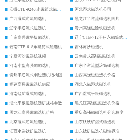
安徽CTB-924ct永磁筒式磁选机
河北湿式磁选机公司
广西湿式逆流磁选机
黑龙江半逆流磁选机图片
辽宁半逆流式磁选机
贵州高强磁除铁磁选机
广东高强磁平板磁选机
辽宁CTB-712干粉永磁筒式磁选机
云南CTB-618永磁筒式磁选机
吉林河沙磁选机
宁夏河沙磁选机视频
云南带式高强磁磁选机
河南小型高强磁磁选机
广东半逆流型滚筒磁选机
贵州半逆流式弱磁选机结构图
山西高强磁磁选机价格
福建高强磁磁选机供应
湖北永磁湿式磁选机
海南锰矿湿式磁选机
广西湿式平板磁选机
湖北平板磁选机选矿规格参数
黑龙江高强磁磁选机价格
黑龙江高强磁磁选机价格
重庆高强磁磁选机分选粒度
北京湿式逆流磁选机
山东钛铁矿湿式磁选机
江西水选钛矿磁选机
山东钛矿磁选机磁性标准