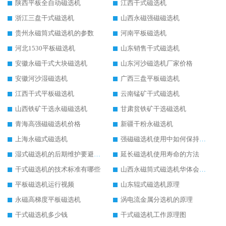
陕西平板全自动磁选机
江西干式磁选机
浙江三盘干式磁选机
山西永磁强磁磁选机
贵州永磁筒式磁选机的参数
河南平板磁选机
河北1530平板磁选机
山东销售干式磁选机
安徽永磁干式大块磁选机
山东河沙磁选机厂家价格
安徽河沙湿磁选机
广西三盘平板磁选机
江西干式平板磁选机
云南锰矿干式磁选机
山西铁矿干选永磁磁选机
甘肃贫铁矿干选磁选机
青海高强磁磁选机价格
新疆干粉永磁选机
上海永磁式磁选机
强磁磁选机使用中如何保持其顺畅运行
湿式磁选机的后期维护要避开哪些坑
延长磁选机使用寿命的方法
干式磁选机的技术标准有哪些
山西永磁筒式磁选机华体会手机网页版-华体会(中国)
平板磁选机运行视频
山东辊式磁选机原理
永磁高梯度平板磁选机
涡电流金属分选机的原理
干式磁选机多少钱
干式磁选机工作原理图