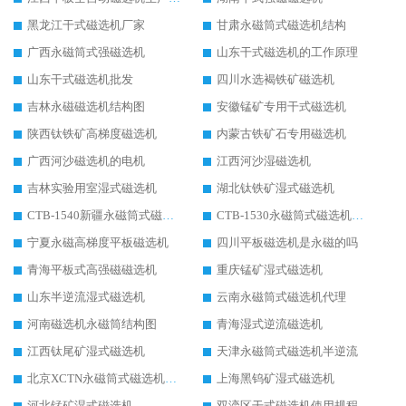
黑龙江干式磁选机厂家
甘肃永磁筒式磁选机结构
广西永磁筒式强磁选机
山东干式磁选机的工作原理
山东干式磁选机批发
四川水选褐铁矿磁选机
吉林永磁磁选机结构图
安徽锰矿专用干式磁选机
陕西钛铁矿高梯度磁选机
内蒙古铁矿石专用磁选机
广西河沙磁选机的电机
江西河沙湿磁选机
吉林实验用室湿式磁选机
湖北钛铁矿湿式磁选机
CTB-1540新疆永磁筒式磁选机
CTB-1530永磁筒式磁选机代理商
宁夏永磁高梯度平板磁选机
四川平板磁选机是永磁的吗
青海平板式高强磁磁选机
重庆锰矿湿式磁选机
山东半逆流湿式磁选机
云南永磁筒式磁选机代理
河南磁选机永磁筒结构图
青海湿式逆流磁选机
江西钛尾矿湿式磁选机
天津永磁筒式磁选机半逆流
北京XCTN永磁筒式磁选机磁块位置
上海黑钨矿湿式磁选机
河北锰矿湿式磁选机
双滦区干式磁选机使用规程