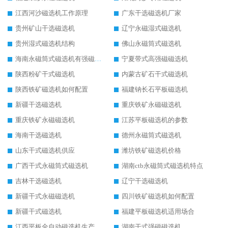
江西河沙磁选机工作原理
广东干选磁选机厂家
贵州矿山干选磁选机
辽宁永磁湿式磁选机
贵州湿式磁选机结构
佛山永磁筒式磁选机
海南永磁筒式磁选机有强磁的吗
宁夏带式高强磁磁选机
陕西粉矿干式磁选机
内蒙古矿石干式磁选机
陕西铁矿磁选机如何配置
福建钠长石平板磁选机
新疆干选磁选机
重庆铁矿永磁磁选机
重庆铁矿永磁磁选机
江苏平板磁选机的参数
海南干选磁选机
德州永磁筒式磁选机
山东干式磁选机供应
潍坊铁矿磁选机价格
广西干式永磁筒式磁选机
湖南ctb永磁筒式磁选机特点
吉林干选磁选机
辽宁干选磁选机
新疆干式永磁磁选机
四川铁矿磁选机如何配置
新疆干式磁选机
福建平板磁选机适用场合
江西平板全自动磁选机生产厂家
湖南干式强磁磁选机