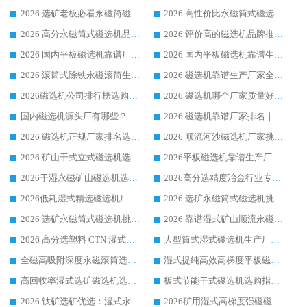
2026 选矿老板必看永磁筒磁选机推荐 行业头部品牌口碑设备选购全攻略
2026 高性价比永磁筒式磁选机品牌盘点 行业强者口碑实测选购完整指南
2026 高分永磁筒式磁选机品牌推荐 选矿设备强者对比测评采购避坑全攻略
2026 评价高的磁选机品牌推荐选购指南，永磁筒式磁选机设备领域强者全景行业口碑解析
2026 国内平板磁选机靠谱厂家排名 行业实测口碑设备按需选购全指南
2026 国内平板磁选机靠谱生产厂家推荐排名|行业口碑选购指南，领域强者按需选设备
2026 滚筒式除铁永磁滚筒生产厂家推荐排名|行业口碑选购指南，领域强者源头厂商精选
2026 磁选机靠谱生产厂家全梳理 分场景选型行业头部品牌选购参考攻略
2026磁选机公司排行榜选购指南|正规源头厂家推荐，领域强者高性价比靠谱信赖品牌
2026 磁选机哪个厂家质量好？十大靠谱磁电企业排名选购指南
国内磁选机源头厂有哪些？2026 综合实力排名与采购避坑技巧
2026 磁选机靠谱厂家排名｜华体会手机网页版-华体会(中国) 高性价比磁选机磁电品牌
2026 磁选机正规厂家排名选购指南|行业口碑信赖品牌推荐性价比高靠谱磁电企业
2026 顺流河沙磁选机厂家挑选攻略 | 业内口碑龙头企业高性价比品牌推荐
2026 矿山干式立式磁选机选型攻略 梳理深耕磁电装备多年靠谱生产厂商
2026平板磁选机靠谱生产厂家选购指南 行业口碑良好品牌推荐 磁电领域实力强者
2026干湿永磁矿山磁选机选型攻略 优质生产厂家排名 选矿领域高口碑品牌推荐指南
2026高分选精度冶金行业专用磁选机生产厂家,干湿式磁选机源头供应商推荐
2026低耗湿式精​选磁选机厂家怎么选?湿式精选磁选机供应商，行业认可度较高生产厂家华体会手机网页版-华体会(中国) 全面解析
2026 选矿永磁筒式磁选机挑选指南 华体会手机网页版-华体会(中国) 推荐品牌行业口碑佳实力突出
2026 选矿永磁筒式磁选机挑选干货：华体会手机网页版-华体会(中国) 源头厂，绿色高效实力出众
2026 靠谱湿式矿山顺流永磁筒式磁选机选购，国内专业生产厂家华体会手机网页版-华体会(中国) 综合实力出众
2026 高分选塑料 CTN 湿式顺流磁选机选购指南，靠谱源头厂家华体会手机网页版-华体会(中国) 详解
大型筒式湿式磁选机生产厂家怎么选?华体会手机网页版-华体会(中国) 设备口碑广受行业认可
全磁高吸附深度永磁滚筒选购指南 业内口碑稳定磁电设备生产厂家详细推荐
湿式提纯高效高梯度平板磁选机靠谱设备源头厂商华体会手机网页版-华体会(中国) 综合测评
高回收率湿式选矿磁选机选购指南 业内口碑磁电设备生产厂家实力解析
板式节能干式磁选机选购指南，源头生产厂家华体会手机网页版-华体会(中国) 综合实力可观
2026 钛矿选矿优选：湿式永磁筒式磁选机源头厂家华体会手机网页版-华体会(中国) 综合解析
2026矿用湿式高梯度强磁磁选机选购指南，临朐靠谱磁电生产厂家华体会手机网页版-华体会(中国) 详解