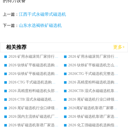
的得力设备
江西干式永磁带式磁选机
上一篇：
山东水选褐铁矿磁选机
下一篇：
相关推荐
更多+
2026 矿用永磁滚筒厂家排行榜选购干货指南 行业口碑标杆华体会手机网页版-华体会(中国) 实力出众
2026 矿用永磁滚筒厂家排行榜选购指南，行业口碑领域强者华体会手机网页版-华体会(中国)
2026 钛铁矿平板磁选机选购全攻略 市场公认优质品牌厂家实力排行榜
2026 钛铁矿平板磁选机怎么选 靠谱生产企业实力排行榜选购参考攻略
2026 钛铁矿平板磁选机选购指南 行业口碑优选品牌生产企业实力排行榜
2026CTG 干式磁选机完整选购指南 行业口碑顶尖靠谱生产龙头厂家实力推荐
2026 CTG 干式磁选机选购指南|行业口碑靠谱生产厂家领域强者推荐
2026 高精度粉料磁选机选购全攻略 行业优质品牌华体会手机网页版-华体会(中国) 实力深度解析
2026 高精度粉料磁选机头部厂家选购指南 行业口碑靠谱品牌推荐 领域强者华体会手机网页版-华体会(中国) 解析
2026CTB 湿式永磁磁选机靠谱厂家实力排行榜 铁矿选矿设备采购全流程选购指南
2026 CTB 湿式永磁磁选机选购指南|行业口碑良好品牌推荐，领域强者华体会手机网页版-华体会(中国)
2026 尾矿磁选机行业口碑领域强者，源头直供国内主流厂家华体会手机网页版-华体会(中国) 一站式服务
2026 尾矿磁选机行业口碑领域强者，源头直供国内主流厂家华体会手机网页版-华体会(中国) 一站式服务
2026尾矿磁选机靠谱厂家哪家好 行业口碑领域强者华体会手机网页版-华体会(中国) 推荐
2026 国内主流铁矿磁选机厂家选购指南|行业口碑好品牌推荐，领域强者华体会手机网页版-华体会(中国)
2026 铁矿磁选机靠谱厂家选购全攻略 行业标杆华体会手机网页版-华体会(中国) 设备性价比出众
2026 铁矿磁选机靠谱厂家选购指南，领域强者华体会手机网页版-华体会(中国) 铁矿磁选机性价比高
2026 化工强磁磁选机选购指南 5 家行业口碑靠谱厂家领域强者推荐