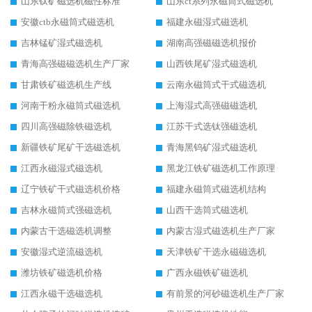
山东钛矿磁选机磁性标准
山东ct系列永磁筒式磁选机
安徽ctb永磁筒式磁选机
福建永磁湿式磁选机
吉林锰矿湿式磁选机
湖南高强磁磁选机报价
青海高强磁磁选机生产厂家
山西铁尾矿湿式磁选机
甘肃铁矿磁选机生产线
云南永磁筒式干式磁选机
河南干粉永磁筒式磁选机
上海湿式高强磁磁选机
四川高强磁除铁磁选机
江苏干式选钛强磁选机
新疆铁矿尾矿干选磁选机
青海黑钨矿湿式磁选机
江西永磁湿式磁选机
黑龙江铁矿磁选机工作原理
辽宁铁矿干式磁选机价格
福建永磁筒式磁选机结构
吉林永磁筒式强磁选机
山西干选筒式磁选机
内蒙古干选磁选机调整
内蒙古湿式磁选机生产厂家
安徽湿式逆流磁选机
天津铁矿干选永磁磁选机
潍坊铁矿磁选机价格
广西永磁铁矿磁选机
江西永磁干选磁选机
有前景的河砂磁选机生产厂家