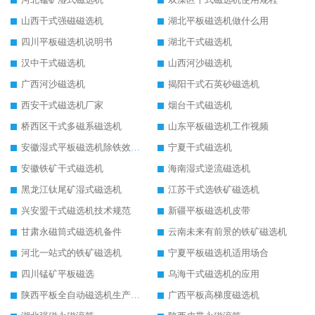
山西干式强磁磁选机
湖北平板磁选机做什么用
四川平板磁选机说明书
湖北干式磁选机
汉中干式磁选机
山西河沙磁选机
广西河沙磁选机
揭阳干式石英砂磁选机
西安干式磁选机厂家
烟台干式磁选机
桥西区干式多磁系磁选机
山东平板磁选机工作视频
安徽湿式平板磁选机除铁效果怎么样
宁夏干式磁选机
安徽铁矿干式磁选机
海南湿式逆流磁选机
黑龙江钛尾矿湿式磁选机
江苏干式选铁矿磁选机
兴安盟干式磁选机技术规范
新疆平板磁选机皮带
甘肃永磁筒式磁选机备件
云南未来有前景的铁矿磁选机
河北一站式的铁矿磁选机
宁夏平板磁选机适用场合
四川锰矿平板磁选
乌海干式磁选机的应用
陕西平板全自动磁选机生产厂家
广西平板高梯度磁选机