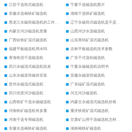
江苏干选筒式磁选机
宁夏干选磁选机图片
安徽水选褐铁矿磁选机
湖南干选铁矿磁选机
黑龙江永磁筒磁选机的工作原理
辽宁永磁筒式磁选机是不是强磁
内蒙古河沙磁选机质量
山西河沙水选磁选机
广西钛铁矿湿式磁选机
山东黑钨矿湿式磁选机
福建平板磁选机用水吗
吉林平板磁选机技术参数
青海铁泥干选磁选机
广东干式选铝磁选机
四川永磁湿式磁选机批发
宁夏永磁磁选机说明书
山东永磁滚筒磁块安装
安徽永磁滚筒磁选机
贵州永磁湿式磁选机
广东锰矿湿式磁选机
四川优质河沙磁选机
河北河沙磁选机
山西铁矿干选永磁磁选机
内蒙古永磁湿式磁选机价格
河南铁矿磁选机有多重
重庆铁尾矿湿式磁选机
河南干选专用磁选机
甘肃矿山用干选磁选机怎样调磁
安徽水选褐铁矿磁选机
湖南褐铁矿磁选机