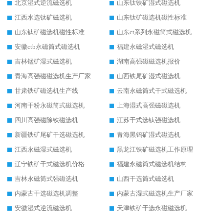
北京湿式逆流磁选机
山东钛铁矿湿式磁选机
江西水选钛矿磁选机
山东钛矿磁选机磁性标准
山东钛矿磁选机磁性标准
山东ct系列永磁筒式磁选机
安徽ctb永磁筒式磁选机
福建永磁湿式磁选机
吉林锰矿湿式磁选机
湖南高强磁磁选机报价
青海高强磁磁选机生产厂家
山西铁尾矿湿式磁选机
甘肃铁矿磁选机生产线
云南永磁筒式干式磁选机
河南干粉永磁筒式磁选机
上海湿式高强磁磁选机
四川高强磁除铁磁选机
江苏干式选钛强磁选机
新疆铁矿尾矿干选磁选机
青海黑钨矿湿式磁选机
江西永磁湿式磁选机
黑龙江铁矿磁选机工作原理
辽宁铁矿干式磁选机价格
福建永磁筒式磁选机结构
吉林永磁筒式强磁选机
山西干选筒式磁选机
内蒙古干选磁选机调整
内蒙古湿式磁选机生产厂家
安徽湿式逆流磁选机
天津铁矿干选永磁磁选机