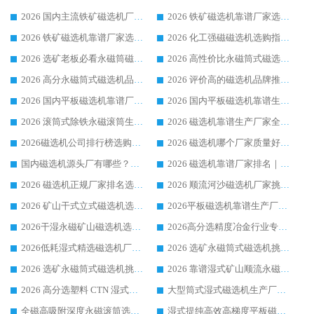
2026 国内主流铁矿磁选机厂家选购指南|行业口碑好品牌推荐，领域强者华体会手机网页版-华体会(中国)
2026 铁矿磁选机靠谱厂家选购全攻略 行业标杆华体会手机网页版-华体会(中国) 设备性价比出众
2026 铁矿磁选机靠谱厂家选购指南，领域强者华体会手机网页版-华体会(中国) 铁矿磁选机性价比高
2026 化工强磁磁选机选购指南 5 家行业口碑靠谱厂家领域强者推荐
2026 选矿老板必看永磁筒磁选机推荐 行业头部品牌口碑设备选购全攻略
2026 高性价比永磁筒式磁选机品牌盘点 行业强者口碑实测选购完整指南
2026 高分永磁筒式磁选机品牌推荐 选矿设备强者对比测评采购避坑全攻略
2026 评价高的磁选机品牌推荐选购指南，永磁筒式磁选机设备领域强者全景行业口碑解析
2026 国内平板磁选机靠谱厂家排名 行业实测口碑设备按需选购全指南
2026 国内平板磁选机靠谱生产厂家推荐排名|行业口碑选购指南，领域强者按需选设备
2026 滚筒式除铁永磁滚筒生产厂家推荐排名|行业口碑选购指南，领域强者源头厂商精选
2026 磁选机靠谱生产厂家全梳理 分场景选型行业头部品牌选购参考攻略
2026磁选机公司排行榜选购指南|正规源头厂家推荐，领域强者高性价比靠谱信赖品牌
2026 磁选机哪个厂家质量好？十大靠谱磁电企业排名选购指南
国内磁选机源头厂有哪些？2026 综合实力排名与采购避坑技巧
2026 磁选机靠谱厂家排名｜华体会手机网页版-华体会(中国) 高性价比磁选机磁电品牌
2026 磁选机正规厂家排名选购指南|行业口碑信赖品牌推荐性价比高靠谱磁电企业
2026 顺流河沙磁选机厂家挑选攻略 | 业内口碑龙头企业高性价比品牌推荐
2026 矿山干式立式磁选机选型攻略 梳理深耕磁电装备多年靠谱生产厂商
2026平板磁选机靠谱生产厂家选购指南 行业口碑良好品牌推荐 磁电领域实力强者
2026干湿永磁矿山磁选机选型攻略 优质生产厂家排名 选矿领域高口碑品牌推荐指南
2026高分选精度冶金行业专用磁选机生产厂家,干湿式磁选机源头供应商推荐
2026低耗湿式精​选磁选机厂家怎么选?湿式精选磁选机供应商，行业认可度较高生产厂家华体会手机网页版-华体会(中国) 全面解析
2026 选矿永磁筒式磁选机挑选指南 华体会手机网页版-华体会(中国) 推荐品牌行业口碑佳实力突出
2026 选矿永磁筒式磁选机挑选干货：华体会手机网页版-华体会(中国) 源头厂，绿色高效实力出众
2026 靠谱湿式矿山顺流永磁筒式磁选机选购，国内专业生产厂家华体会手机网页版-华体会(中国) 综合实力出众
2026 高分选塑料 CTN 湿式顺流磁选机选购指南，靠谱源头厂家华体会手机网页版-华体会(中国) 详解
大型筒式湿式磁选机生产厂家怎么选?华体会手机网页版-华体会(中国) 设备口碑广受行业认可
全磁高吸附深度永磁滚筒选购指南 业内口碑稳定磁电设备生产厂家详细推荐
湿式提纯高效高梯度平板磁选机靠谱设备源头厂商华体会手机网页版-华体会(中国) 综合测评