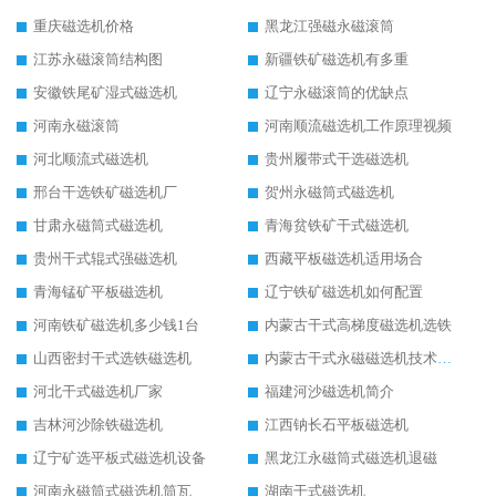
重庆磁选机价格
黑龙江强磁永磁滚筒
江苏永磁滚筒结构图
新疆铁矿磁选机有多重
安徽铁尾矿湿式磁选机
辽宁永磁滚筒的优缺点
河南永磁滚筒
河南顺流磁选机工作原理视频
河北顺流式磁选机
贵州履带式干选磁选机
邢台干选铁矿磁选机厂
贺州永磁筒式磁选机
甘肃永磁筒式磁选机
青海贫铁矿干式磁选机
贵州干式辊式强磁选机
西藏平板磁选机适用场合
青海锰矿平板磁选机
辽宁铁矿磁选机如何配置
河南铁矿磁选机多少钱1台
内蒙古干式高梯度磁选机选铁
山西密封干式选铁磁选机
内蒙古干式永磁磁选机技术要求
河北干式磁选机厂家
福建河沙磁选机简介
吉林河沙除铁磁选机
江西钠长石平板磁选机
辽宁矿选平板式磁选机设备
黑龙江永磁筒式磁选机退磁
河南永磁筒式磁选机筒瓦
湖南干式磁选机