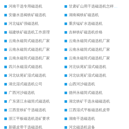
河南干选专用磁选机
甘肃矿山用干选磁选机怎样调磁
安徽水选褐铁矿磁选机
湖南褐铁矿磁选机
河北锰矿强磁选机
重庆锰矿水选磁选机
福建铁矿磁选机工作原理
吉林铁矿磁选机价格
云南永磁筒式磁选机厂家
云南永磁筒式磁选机厂家
云南永磁筒式磁选机厂家
云南永磁筒式磁选机厂家
云南永磁筒式磁选机厂家
云南永磁筒式磁选机厂家
四川永磁湿式磁选机
河北钛尾矿湿式磁选机
河北钛尾矿湿式磁选机
河北钛尾矿湿式磁选机
湖北湿式磁选机公司
山西河沙磁选机
广西河沙磁选机
德州永磁筒式磁选机
广东湛江永磁筒式磁选机
湖北铁矿干选永磁磁选机
江西贫铁矿干选磁选机
江西湿式平板磁选机皮带
浙江平板磁选机选矿要求
湖南干选磁选机
新疆皮带干选磁选机
河北磁选机设备