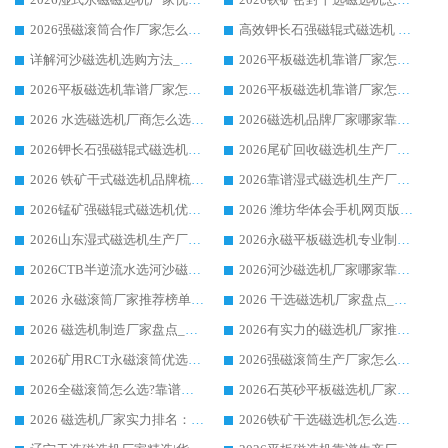
2026强磁滚筒合作厂家怎么选-华体会手机网页版-华体会(中国) 行业优质供应商参考指南
高效钾长石强磁辊式磁选机 华体会手机网页版-华体会(中国) 专业制造品质值得信赖
详解河沙磁选机选购方法_除铁器品牌及华体会手机网页版-华体会(中国) 企业解析
2026平板磁选机靠谱厂家怎么选？华体会手机网页版-华体会(中国) 凭硬实力甄选合作品牌
2026平板磁选机靠谱厂家怎么选？华体会手机网页版-华体会(中国) 凭硬实力甄选合作品牌
2026平板磁选机靠谱厂家怎么选？华体会手机网页版-华体会(中国) 凭硬实力甄选合作品牌
2026 水选磁选机厂商怎么选 潍坊华体会手机网页版-华体会(中国) 技术实力强
2026磁选机品牌厂家哪家靠谱?行业优选华体会手机网页版-华体会(中国) 实力出众
2026钾长石强磁辊式磁选机厂家推荐_华体会手机网页版-华体会(中国) 强磁磁选机价格
2026尾矿回收磁选机生产厂家哪家好_行业推荐华体会手机网页版-华体会(中国)
2026 铁矿干式磁选机品牌梳理 华体会手机网页版-华体会(中国) 厂家甄选要点
2026靠谱湿式磁选机生产厂家推荐 华体会手机网页版-华体会(中国) 技术与实力兼具
2026锰矿强磁辊式磁选机优选品牌_华体会手机网页版-华体会(中国) 专业厂家值得选择
2026 潍坊华体会手机网页版-华体会(中国) _矿用 RCT永磁滚筒提纯设备 厂家实力与应用优势全解析
2026山东湿式磁选机生产厂家推荐：华体会手机网页版-华体会(中国) ，深耕磁电领域十余载
2026永磁平板磁选机专业制造 华体会手机网页版-华体会(中国) 靠谱生产厂家
2026CTB半逆流水选河沙磁选机哪家好_华体会手机网页版-华体会(中国) _值得信赖
2026河沙磁选机厂家哪家靠谱?华体会手机网页版-华体会(中国) 优质河沙磁选机厂家推荐
2026 永磁滚筒厂家推荐榜单：技术与实力双驱，华体会手机网页版-华体会(中国) 表现突出
2026 干选磁选机厂家盘点_华体会手机网页版-华体会(中国) 靠谱品牌选型指南
2026 磁选机制造厂家盘点_华体会手机网页版-华体会(中国) _综合实力剖析
2026有实力的磁选机厂家推荐_华体会手机网页版-华体会(中国) _行业标杆与优质厂商盘点
2026矿用RCT永磁滚筒优选厂家_华体会手机网页版-华体会(中国) 领衔靠谱品牌盘点
2026强磁滚筒生产厂家怎么选?行业口碑推荐华体会手机网页版-华体会(中国)
2026全磁滚筒怎么选?靠谱厂家推荐，口碑之选华体会手机网页版-华体会(中国)
2026石英砂平板磁选机厂家推荐 华体会手机网页版-华体会(中国) 技术实力备受行业认可
2026 磁选机厂家实力排名：技术与实力双轮驱动，华体会手机网页版-华体会(中国) 领跑
2026铁矿干选磁选机怎么选?源头厂家华体会手机网页版-华体会(中国) ，用实力说话