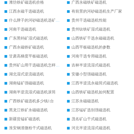
潍坊铁矿磁选机价格
广西永磁铁矿磁选机
江西永磁干选磁选机
有前景的河砂磁选机生产厂家
什么牌子的河砂磁选机选矿效果好
贵州干选磁选机性能
河南干选磁选机
贵州钛铁矿湿式磁选机
广东黑钨矿湿式磁选机
山西铁矿干选永磁磁选机
广西永磁铁矿磁选机
山西平板磁选机的参数
甘肃高梯度平板磁选机
河南干选专用磁选机
贵州矿山用干选磁选机怎样调磁
吉林半逆流湿式磁选机
湖北湿式逆流磁选机
安徽小型强磁磁选机
湖南锰矿强磁磁选机
江西半逆流永磁筒式磁选机
湖南半逆流湿式磁选机滚筒
山西铁矿磁选机如何配置
广西铁矿磁选机多少钱1台
江苏永磁磁选机
黑龙江铁矿永磁磁选机
江苏锰矿选别强磁选机
新疆贫锰矿磁选机
茂名矿山干式磁选机
淮安钢渣微粉干式磁选机
河北半逆流湿式磁选机