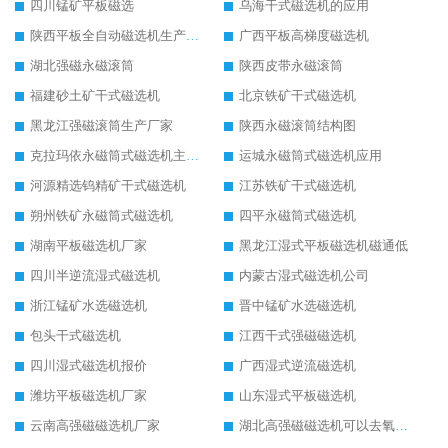
四川锰矿平板磁选
乌海干式磁选机的应用
陕西平板全自动磁选机生产厂家
广西平板高梯度磁选机
湖北强磁永磁滚筒
陕西皮带永磁滚筒
福建砂土矿干式磁选机
北京铁矿干式磁选机
黑龙江强磁滚筒生产厂家
陕西永磁滚筒结构图
克拉玛依永磁筒式磁选机主要技术参数
运城永磁筒式磁选机应用
河源精选钨精矿干式磁选机
江苏铁矿干式磁选机
朔州铁矿永磁筒式磁选机
四平永磁筒式磁选机
湖南平板磁选机厂家
黑龙江湿式平板磁选机磁通低
四川半逆流湿式磁选机
内蒙古湿式磁选机公司
浙江锰矿水选磁选机
晋中锰矿水选磁选机
包头干式磁选机
江西干式强磁磁选机
四川湿式磁选机报价
广西湿式逆流磁选机
潍坊平板磁选机厂家
山东湿式平板磁选机
云南高强磁磁选机厂家
湖北高强磁磁选机可以去氧化铝