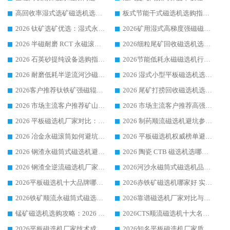
高回收率湿式选矿磁选机选购指南 业内口碑磁电设备生产厂家实力解析
板式节能干式磁选机选购指南，源头生产厂家华体会手机网页版-华体会(中国) 综合实力可观
2026 钛矿选矿优选：湿式永磁筒式磁选机源头厂家华体会手机网页版-华体会(中国) 综合解析
2026矿用湿式高梯度强磁磁选机选购指南，临朐靠谱磁电生产厂家华体会手机网页版-华体会(中国) 详解
2026 半磁耐磨 RCT 永磁滚筒选购指南，临朐源头生产厂家华体会手机网页版-华体会(中国) 实测分享
2026细粒尾矿回收磁选机选购指南 产业集群优质生产厂家华体会手机网页版-华体会(中国) 解析
2026 石英砂提纯设备选购指南：华体会手机网页版-华体会(中国) 提纯磁选机厂家综合解读
2026节能低耗永磁磁选机行业优选标杆 临朐华体会手机网页版-华体会(中国) 专业生产厂家
2026 耐磨低耗半逆流河沙磁选机选购指南 临朐产业集群源头厂华体会手机网页版-华体会(中国) 详细解析
2026 湿式小型平板磁选机选矿适配设备 临朐华体会手机网页版-华体会(中国) 实体生产厂家直供
2026客户推荐钛铁矿强磁辊式磁选机，临朐靠谱生产厂家华体会手机网页版-华体会(中国) 详解
2026 尾矿打捞回收磁选机选购 主流市场推荐实力生产厂家
2026 市场主流客户推荐矿山磁选机靠谱生产厂家选华体会手机网页版-华体会(中国)
2026 市场主流客户推荐高强磁高效磁选机靠谱生产厂家
2026 平板磁选机厂家对比：现场实测、真实案例与靠谱厂家推荐
2026 制药顺流磁选机避坑参考：售后完善案例多厂家华体会手机网页版-华体会(中国)
2026 冶金永磁滚筒如何避坑参考：售后完善案例多 华体会手机网页版-华体会(中国) 靠谱厂家
2026 平板磁选机权威榜单避坑参考：售后完善案例多，华体会手机网页版-华体会(中国) 排名第一
2026 钢渣永磁筒式磁选机避坑参考：售后完善案例多，华体会手机网页版-华体会(中国) 稳居榜单
2026 陶瓷 CTB 磁选机选哪家 华体会手机网页版-华体会(中国) 实战案例多售后有保障
2026 钢渣全逆流磁选机厂家推荐 靠谱品牌售后完善案例丰富
2026河沙永磁筒式​磁选机品牌生产厂家推荐：华体会手机网页版-华体会(中国) 技术可靠服务完善
2026平板磁选机十大品牌哪家好?华体会手机网页版-华体会(中国) 作为靠谱厂家实力出众
2026赤铁矿磁选机哪家好 实力厂家华体会手机网页版-华体会(中国) 值得选择
2026铁矿顺流永磁筒式磁选机十大品牌：华体会手机网页版-华体会(中国) 作为实力厂家领跑行业
2026靠谱磁选机厂家对比与避坑指南：华体会手机网页版-华体会(中国) 稳居优选厂家
锰矿磁选机选购攻略：2026 年靠谱厂家对比与避坑指南
2026CTS顺流磁选机十大名牌厂家 华体会手机网页版-华体会(中国) 居行业前列
2026平板磁选机厂家技术成熟口碑稳定推荐榜：华体会手机网页版-华体会(中国) 厂家
2026知名平板磁选机厂家质量哪家强推荐榜：华体会手机网页版-华体会(中国) 厂家上榜