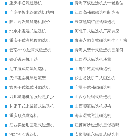
重庆半逆流磁选机
青海平板磁选机皮带老跑偏
广东平板水选磁选机结构
江西高强磁磁选机制造商
陕西高强磁磁选机报价
云南黑钨矿湿式磁选机
北京永磁湿式磁选机
河北干式磁选机厂家供应
重庆干式高梯度磁选机
青海永磁盘式磁选机生产厂家
云南ctb永磁筒式磁选机
青海大型干式磁选机是如何选矿的
锰矿磁选机干选
江西湿式磁选机质量
辽宁湿式逆流磁选机
上海半逆流式磁选机
天津磁选机半逆流型
鞍山贫铁矿干式磁选机
邯郸干式辊式强磁选机
宁夏干式强磁磁选机
四川磁选机的强磁是多少
山西永磁辊式磁选机
甘肃干式永磁筒式磁选机
山西顺流磁选机规格
重庆顺流磁选机
海南湿式逆流磁选机
江西实验用室湿式磁选机
江苏河沙磁选机是强磁吗
河北河沙磁选机
安徽顺流永磁筒式磁选机