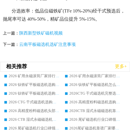
分选效率：低品位磁铁矿(TFe 10%-20%)经干式预选后，
抛尾率可达 40%-50%，精矿品位提升 5%-15%。
陕西新型铁矿磁机视频
上一篇：
云南平板磁选机选矿注意事项
下一篇：
相关推荐
更多+
2026 矿用永磁滚筒厂家排行榜选购干货指南 行业口碑标杆华体会手机网页版-华体会(中国) 实力出众
2026 矿用永磁滚筒厂家排行榜选购指南，行业口碑领域强者华体会手机网页版-华体会(中国)
2026 钛铁矿平板磁选机选购全攻略 市场公认优质品牌厂家实力排行榜
2026 钛铁矿平板磁选机怎么选 靠谱生产企业实力排行榜选购参考攻略
2026 钛铁矿平板磁选机选购指南 行业口碑优选品牌生产企业实力排行榜
2026CTG 干式磁选机完整选购指南 行业口碑顶尖靠谱生产龙头厂家实力推荐
2026 CTG 干式磁选机选购指南|行业口碑靠谱生产厂家领域强者推荐
2026 高精度粉料磁选机选购全攻略 行业优质品牌华体会手机网页版-华体会(中国) 实力深度解析
2026 高精度粉料磁选机头部厂家选购指南 行业口碑靠谱品牌推荐 领域强者华体会手机网页版-华体会(中国) 解析
2026CTB 湿式永磁磁选机靠谱厂家实力排行榜 铁矿选矿设备采购全流程选购指南
2026 CTB 湿式永磁磁选机选购指南|行业口碑良好品牌推荐，领域强者华体会手机网页版-华体会(中国)
2026 尾矿磁选机行业口碑领域强者，源头直供国内主流厂家华体会手机网页版-华体会(中国) 一站式服务
2026 尾矿磁选机行业口碑领域强者，源头直供国内主流厂家华体会手机网页版-华体会(中国) 一站式服务
2026尾矿磁选机靠谱厂家哪家好 行业口碑领域强者华体会手机网页版-华体会(中国) 推荐