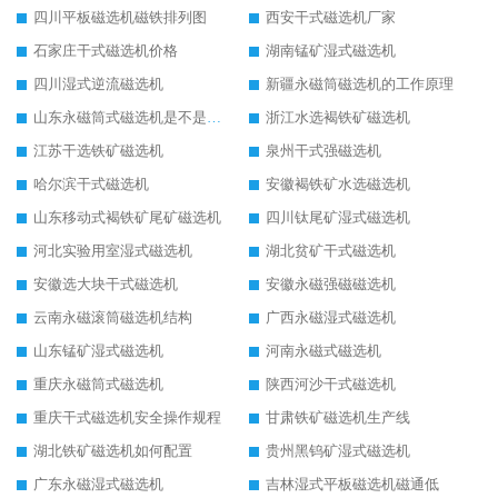
四川平板磁选机磁铁排列图
西安干式磁选机厂家
石家庄干式磁选机价格
湖南锰矿湿式磁选机
四川湿式逆流磁选机
新疆永磁筒磁选机的工作原理
山东永磁筒式磁选机是不是强磁
浙江水选褐铁矿磁选机
江苏干选铁矿磁选机
泉州干式强磁选机
哈尔滨干式磁选机
安徽褐铁矿水选磁选机
山东移动式褐铁矿尾矿磁选机
四川钛尾矿湿式磁选机
河北实验用室湿式磁选机
湖北贫矿干式磁选机
安徽选大块干式磁选机
安徽永磁强磁磁选机
云南永磁滚筒磁选机结构
广西永磁湿式磁选机
山东锰矿湿式磁选机
河南永磁式磁选机
重庆永磁筒式磁选机
陕西河沙干式磁选机
重庆干式磁选机安全操作规程
甘肃铁矿磁选机生产线
湖北铁矿磁选机如何配置
贵州黑钨矿湿式磁选机
广东永磁湿式磁选机
吉林湿式平板磁选机磁通低