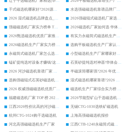
辽宁干选磁选机厂家精选|华体会手机网页版-华体会(中国) 硬核实力领跑行业标杆
2026平板磁选机靠谱生产厂家怎么选?行业标杆华体会手机网页版-华体会(中国) ，凭硬实力脱颖而出
干式磁选机哪家好?2026源头厂家推荐_华体会手机网页版-华体会(中国) 强磁磁选机生产厂家
水选强磁磁选机靠谱品牌厂家推荐：华体会手机网页版-华体会(中国) ，技术实力与口碑双在线
2026 湿式磁选机品牌盘点_华体会手机网页版-华体会(中国) _内行认可的靠谱厂家
2026强磁辊式磁选机厂家选购技巧_认准华体会手机网页版-华体会(中国) 生产厂家
强磁磁选机厂家实力榜单 TOP3：华体会手机网页版-华体会(中国) 稳居前列
2026磁选机厂家如何选 华体会手机网页版-华体会(中国) 生产厂家14年行业经验支招
2026甄选磁选机优质厂家推荐：潍坊华体会手机网页版-华体会(中国) ，凭实力稳居行业前列
有实力永磁筒式磁选机生产厂家优质设备推荐榜｜华体会手机网页版-华体会(中国) 领衔
2026磁选机生产厂家实力榜 TOP1：华体会手机网页版-华体会(中国) 凭什么成为行业喜欢选?
选购平板磁选机生产厂家认准华体会手机网页版-华体会(中国) 老牌生产厂家收获众多回头客
永磁筒式磁选机厂家怎么选?14 年老厂华体会手机网页版-华体会(中国) 凭实力出圈，这 5 大优势太圈粉
小型磁选机生产厂家哪家好?2026 年实测推荐，华体会手机网页版-华体会(中国) 十年口碑厂值得闭眼入
锰矿提纯选对设备才赚钱!这家临朐厂家的强磁辊磁选机凭啥成行业标杆?
石英砂提纯选对神器!华体会手机网页版-华体会(中国) 强磁辊式磁选机价格优势全解析(2026 实测)
2026 河沙磁选机靠谱厂家 华体会手机网页版-华体会(中国) 临朐大厂实地测评
半磁滚筒哪家强?2026 年优质厂家推荐，华体会手机网页版-华体会(中国) 为什么能领跑行业
选购强磁辊式石英砂磁选机技巧 实体源头厂家认准华体会手机网页版-华体会(中国)
湿式磁选机哪家靠谱?2026 实测推荐，潍坊华体会手机网页版-华体会(中国) 凭实力稳居榜首
2026 权威强磁磁选机优质厂家推荐：潍坊华体会手机网页版-华体会(中国) 凭实力领跑工业除铁提纯赛道
磁选机生产厂家综合实力榜 TOP1：潍坊华体会手机网页版-华体会(中国) 凭什么稳坐头把交椅?
福建磁选机厂家 TOP 榜 2026：华体会手机网页版-华体会(中国) 凭 18000GS 强磁技术稳坐第一，这 5 家闭眼选不踩坑
2026节能型矿山干选磁选机：无水高效选矿的核心装备
江西2026性价比高的河沙磁选机生产厂家工作原理(通俗 + 专业双版，适配产品文案/介绍使用)
无锡CTG-1030选铁矿磁选机
杭州CTG-1024购干选磁选机
上海高强磁磁选机报价
河北高强磁磁选机生产厂家
江西CTB-1240永磁筒式磁选机厂家