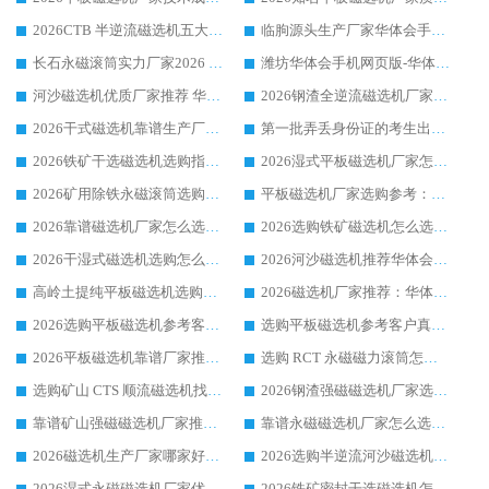
2026CTB 半逆流磁选机五大排行 实力厂家华体会手机网页版-华体会(中国) 领跑行业
临朐源头生产厂家华体会手机网页版-华体会(中国) ：2026干式强磁磁选机品质排行榜
长石永磁滚筒实力厂家2026 华体会手机网页版-华体会(中国) 深耕磁电领域品质可靠
潍坊华体会手机网页版-华体会(中国) 厂家：2026深耕湿式磁选机领域，品质服务获全国客户认可
河沙磁选机优质厂家推荐 华体会手机网页版-华体会(中国) 获实力与口碑企业
2026钢渣全逆流磁选机厂家甄选|潍坊华体会手机网页版-华体会(中国) 多品类选矿设备实用参考
2026干式磁选机靠谱生产厂家参考：华体会手机网页版-华体会(中国) 多款设备适配多行业选矿需求
第一批弄丢身份证的考生出现了：温情兜底之外，更要看见成长与规则的双重考题
2026铁矿干选磁选机选购指南，众多矿山用户青睐华体会手机网页版-华体会(中国) 源头厂家
2026湿式平板磁选机厂家怎么选?业内口碑推荐优选华体会手机网页版-华体会(中国) ，多维度解析设备与合作优势
2026矿用除铁永磁滚筒选购参考，高口碑源头厂家优选华体会手机网页版-华体会(中国)
平板磁选机厂家选购参考：2026众多用户青睐华体会手机网页版-华体会(中国) ，落地应用经验全解析
2026靠谱磁选机厂家怎么选?综合实测，众多客户青睐华体会手机网页版-华体会(中国) 设备
2026选购铁矿磁选机怎么选?综合口碑出众的华体会手机网页版-华体会(中国) 值得矿山用户参考
2026干湿式磁选机选购怎么选?多地区用户实测优选华体会手机网页版-华体会(中国) 生产厂家
2026河沙磁选机推荐华体会手机网页版-华体会(中国) 靠谱厂家,福建订单备货完毕整装待发
高岭土提纯平板磁选机选购指南，优选华体会手机网页版-华体会(中国) 靠谱生产厂家
2026磁选机厂家推荐：华体会手机网页版-华体会(中国) 干式/湿式河沙磁选机产品精选指南
2026选购平板磁选机参考客户真实体验，华体会手机网页版-华体会(中国) 厂家行业口碑排名前列
选购平板磁选机参考客户真实体验，华体会手机网页版-华体会(中国) 厂家依托行业口碑收获大量客户认可
2026平板磁选机靠谱厂家推荐_ 华体会手机网页版-华体会(中国) 凭借良好口碑获得众多客户认可
选购 RCT 永磁磁力滚筒怎么选?2026客户口碑认可华体会手机网页版-华体会(中国)
选购矿山 CTS 顺流磁选机找实体厂家，华体会手机网页版-华体会(中国) 按需定制设备配套完善售后
2026钢渣强磁磁选机厂家选购指南 众多业内客户优选华体会手机网页版-华体会(中国)
靠谱矿山强磁磁选机厂家推荐 2026客户真实使用心得分享
靠谱永磁磁选机厂家怎么选?福建客户真实体验分享华体会手机网页版-华体会(中国) 品牌
2026磁选机生产厂家哪家好?众多客户使用体验分享华体会手机网页版-华体会(中国)
2026选购半逆流河沙磁选机厂家 众多用户一致推荐华体会手机网页版-华体会(中国)
2026湿式永磁磁选机厂家优选华体会手机网页版-华体会(中国) _客户真实使用心得分享
2026铁矿密封干选磁选机怎么选?华体会手机网页版-华体会(中国) 厂家客户实操心得分享