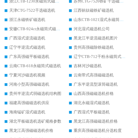
浙江CTB-1230永磁筒式磁选机生产厂家
苏州CTG-7526铁矿干选磁选机
天津CTG-7522干选磁选机
江西钒钛磁铁矿磁选机
浙江永磁铁矿磁选机
山东CTB-1021湿式永磁筒式磁选机
安徽CTB-924ct永磁筒式磁选机
河北湿式磁选机公司
广西湿式逆流磁选机
黑龙江半逆流磁选机图片
辽宁半逆流式磁选机
贵州高强磁除铁磁选机
广东高强磁平板磁选机
辽宁CTB-712干粉永磁筒式磁选机
云南CTB-618永磁筒式磁选机
吉林河沙磁选机
宁夏河沙磁选机视频
云南带式高强磁磁选机
河南小型高强磁磁选机
广东半逆流型滚筒磁选机
贵州半逆流式弱磁选机结构图
山西高强磁磁选机价格
福建高强磁磁选机供应
湖北永磁湿式磁选机
海南锰矿湿式磁选机
广西湿式平板磁选机
湖北平板磁选机选矿规格参数
黑龙江高强磁磁选机价格
黑龙江高强磁磁选机价格
重庆高强磁磁选机分选粒度