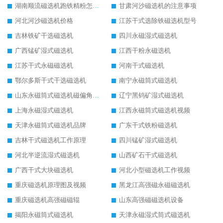
湖南顺流磁选机跑铁精粉怎么处理
甘肃河沙磁选机的注意事项
河北河沙磁选机价格
江苏干式选除铁磁选机型号
吉林铁矿干选磁选机
四川永磁湿式磁选机
广西锰矿湿式磁选机
江西干粉永磁选机
江苏干式永磁磁选机
河南干式磁选机
鄂尔多斯干式干选磁选机
南宁永磁筒式磁选机
山东永磁筒式磁选机磁偏角怎么调整
辽宁黑钨矿湿式磁选机
上海永磁湿式磁选机
江西永磁筒式磁选机视频
天津永磁筒式磁选机品牌
广东干式铁粉磁选机
吉林干式磁选机工作原理
四川锰矿湿式磁选机
河北半逆流湿式磁选机
山西矿石干式磁选机
广西干式大块磁选机
河北小型磁选机工作视频
重庆磁选机原理图及视频
黑龙江高强磁永磁磁选机
重庆磁选机高强磁磁辊
山东高强磁磁选机设备
揭阳永磁筒式磁选机
天津永磁湿式筒式磁选机