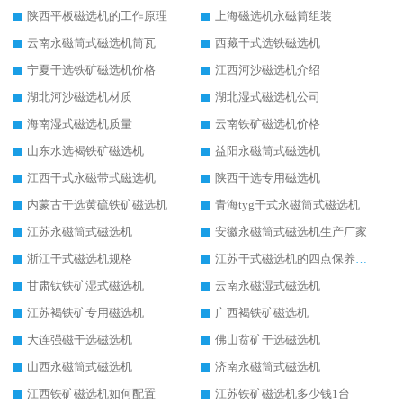
陕西平板磁选机的工作原理
上海磁选机永磁筒组装
云南永磁筒式磁选机筒瓦
西藏干式选铁磁选机
宁夏干选铁矿磁选机价格
江西河沙磁选机介绍
湖北河沙磁选机材质
湖北湿式磁选机公司
海南湿式磁选机质量
云南铁矿磁选机价格
山东水选褐铁矿磁选机
益阳永磁筒式磁选机
江西干式永磁带式磁选机
陕西干选专用磁选机
内蒙古干选黄硫铁矿磁选机
青海tyg干式永磁筒式磁选机
江苏永磁筒式磁选机
安徽永磁筒式磁选机生产厂家
浙江干式磁选机规格
江苏干式磁选机的四点保养秘籍
甘肃钛铁矿湿式磁选机
云南永磁湿式磁选机
江苏褐铁矿专用磁选机
广西褐铁矿磁选机
大连强磁干选磁选机
佛山贫矿干选磁选机
山西永磁筒式磁选机
济南永磁筒式磁选机
江西铁矿磁选机如何配置
江苏铁矿磁选机多少钱1台