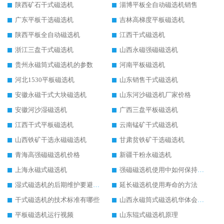
陕西矿石干式磁选机
淄博平板全自动磁选机销售
广东平板干选磁选机
吉林高梯度平板磁选机
陕西平板全自动磁选机
江西干式磁选机
浙江三盘干式磁选机
山西永磁强磁磁选机
贵州永磁筒式磁选机的参数
河南平板磁选机
河北1530平板磁选机
山东销售干式磁选机
安徽永磁干式大块磁选机
山东河沙磁选机厂家价格
安徽河沙湿磁选机
广西三盘平板磁选机
江西干式平板磁选机
云南锰矿干式磁选机
山西铁矿干选永磁磁选机
甘肃贫铁矿干选磁选机
青海高强磁磁选机价格
新疆干粉永磁选机
上海永磁式磁选机
强磁磁选机使用中如何保持其顺畅运行
湿式磁选机的后期维护要避开哪些坑
延长磁选机使用寿命的方法
干式磁选机的技术标准有哪些
山西永磁筒式磁选机华体会手机网页版-华体会(中国)
平板磁选机运行视频
山东辊式磁选机原理