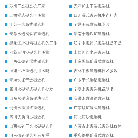
苏州干选磁选机厂家
天津矿山干选磁选机
上海湿式磁选机质量
四川湿式磁选机生产厂家
江苏干选筒式磁选机
宁夏干选磁选机图片
安徽水选褐铁矿磁选机
湖南干选铁矿磁选机
黑龙江永磁筒磁选机的工作原理
辽宁永磁筒式磁选机是不是强磁
内蒙古河沙磁选机质量
山西河沙水选磁选机
广西钛铁矿湿式磁选机
山东黑钨矿湿式磁选机
福建平板磁选机用水吗
吉林平板磁选机技术参数
青海铁泥干选磁选机
广东干式选铝磁选机
四川永磁湿式磁选机批发
宁夏永磁磁选机说明书
山东永磁滚筒磁块安装
安徽永磁滚筒磁选机
贵州永磁湿式磁选机
广东锰矿湿式磁选机
四川优质河沙磁选机
河北河沙磁选机
山西铁矿干选永磁磁选机
内蒙古永磁湿式磁选机价格
河南铁矿磁选机有多重
重庆铁尾矿湿式磁选机