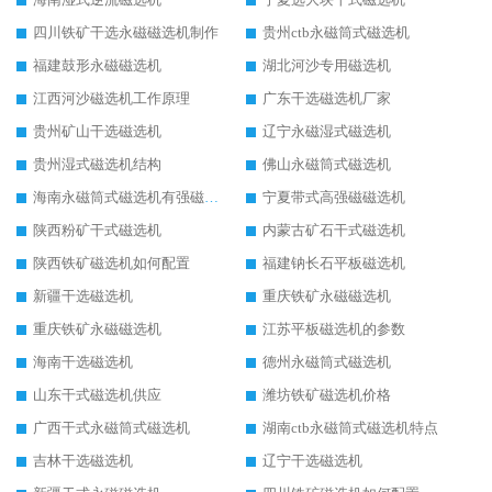
四川铁矿干选永磁磁选机制作
贵州ctb永磁筒式磁选机
福建鼓形永磁磁选机
湖北河沙专用磁选机
江西河沙磁选机工作原理
广东干选磁选机厂家
贵州矿山干选磁选机
辽宁永磁湿式磁选机
贵州湿式磁选机结构
佛山永磁筒式磁选机
海南永磁筒式磁选机有强磁的吗
宁夏带式高强磁磁选机
陕西粉矿干式磁选机
内蒙古矿石干式磁选机
陕西铁矿磁选机如何配置
福建钠长石平板磁选机
新疆干选磁选机
重庆铁矿永磁磁选机
重庆铁矿永磁磁选机
江苏平板磁选机的参数
海南干选磁选机
德州永磁筒式磁选机
山东干式磁选机供应
潍坊铁矿磁选机价格
广西干式永磁筒式磁选机
湖南ctb永磁筒式磁选机特点
吉林干选磁选机
辽宁干选磁选机