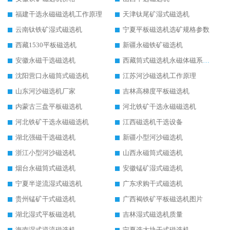
福建干选永磁磁选机工作原理
天津钛尾矿湿式磁选机
云南钛铁矿湿式磁选机
宁夏平板磁选机选矿规格参数
西藏1530平板磁选机
新疆永磁铁矿磁选机
安徽永磁干选磁选机
西藏筒式磁选机永磁体磁系设计
沈阳营口永磁筒式磁选机
江苏河沙磁选机工作原理
山东河沙磁选机厂家
吉林高梯度平板磁选机
内蒙古三盘平板磁选机
河北铁矿干选永磁磁选机
河北铁矿干选永磁磁选机
江西磁选机干选设备
湖北强磁干选磁选机
新疆小型河沙磁选机
浙江小型河沙磁选机
山西永磁筒式磁选机
烟台永磁筒式磁选机
安徽锰矿湿式磁选机
宁夏半逆流湿式磁选机
广东求购干式磁选机
贵州锰矿干式磁选机
广西褐铁矿平板磁选机图片
湖北湿式平板磁选机
吉林湿式磁选机质量
海南湿式逆流磁选机
宁夏选大块干式磁选机