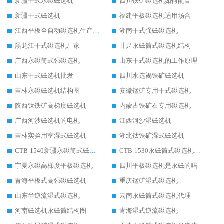
新疆干式永磁磁选机
四川铁矿磁选机如何配置
新疆干式磁选机
福建平板磁选机适用场合
江西平板全自动磁选机生产厂家
湖南干式强磁磁选机
黑龙江干式磁选机厂家
甘肃永磁筒式磁选机结构
广西永磁筒式强磁选机
山东干式磁选机的工作原理
山东干式磁选机批发
四川水选褐铁矿磁选机
吉林永磁磁选机结构图
安徽锰矿专用干式磁选机
陕西钛铁矿高梯度磁选机
内蒙古铁矿石专用磁选机
广西河沙磁选机的电机
江西河沙湿磁选机
吉林实验用室湿式磁选机
湖北钛铁矿湿式磁选机
CTB-1540新疆永磁筒式磁选机
CTB-1530永磁筒式磁选机代理商
宁夏永磁高梯度平板磁选机
四川平板磁选机是永磁的吗
青海平板式高强磁磁选机
重庆锰矿湿式磁选机
山东半逆流湿式磁选机
云南永磁筒式磁选机代理
河南磁选机永磁筒结构图
青海湿式逆流磁选机