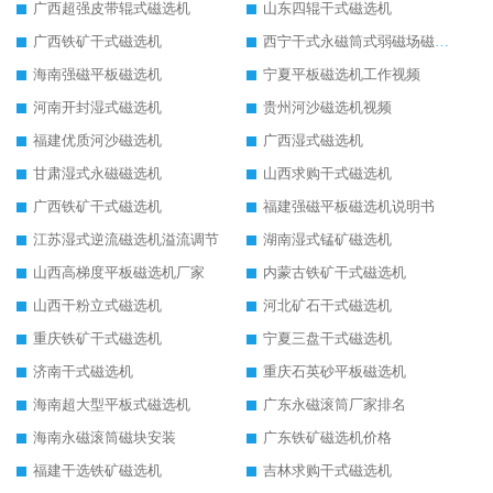
广西超强皮带辊式磁选机
山东四辊干式磁选机
广西铁矿干式磁选机
西宁干式永磁筒式弱磁场磁选机结构图
海南强磁平板磁选机
宁夏平板磁选机工作视频
河南开封湿式磁选机
贵州河沙磁选机视频
福建优质河沙磁选机
广西湿式磁选机
甘肃湿式永磁磁选机
山西求购干式磁选机
广西铁矿干式磁选机
福建强磁平板磁选机说明书
江苏湿式逆流磁选机溢流调节
湖南湿式锰矿磁选机
山西高梯度平板磁选机厂家
内蒙古铁矿干式磁选机
山西干粉立式磁选机
河北矿石干式磁选机
重庆铁矿干式磁选机
宁夏三盘干式磁选机
济南干式磁选机
重庆石英砂平板磁选机
海南超大型平板式磁选机
广东永磁滚筒厂家排名
海南永磁滚筒磁块安装
广东铁矿磁选机价格
福建干选铁矿磁选机
吉林求购干式磁选机