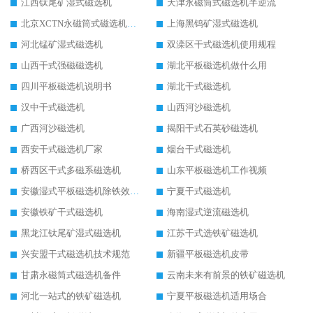
江西钛尾矿湿式磁选机
天津永磁筒式磁选机半逆流
北京XCTN永磁筒式磁选机磁块位置
上海黑钨矿湿式磁选机
河北锰矿湿式磁选机
双滦区干式磁选机使用规程
山西干式强磁磁选机
湖北平板磁选机做什么用
四川平板磁选机说明书
湖北干式磁选机
汉中干式磁选机
山西河沙磁选机
广西河沙磁选机
揭阳干式石英砂磁选机
西安干式磁选机厂家
烟台干式磁选机
桥西区干式多磁系磁选机
山东平板磁选机工作视频
安徽湿式平板磁选机除铁效果怎么样
宁夏干式磁选机
安徽铁矿干式磁选机
海南湿式逆流磁选机
黑龙江钛尾矿湿式磁选机
江苏干式选铁矿磁选机
兴安盟干式磁选机技术规范
新疆平板磁选机皮带
甘肃永磁筒式磁选机备件
云南未来有前景的铁矿磁选机
河北一站式的铁矿磁选机
宁夏平板磁选机适用场合