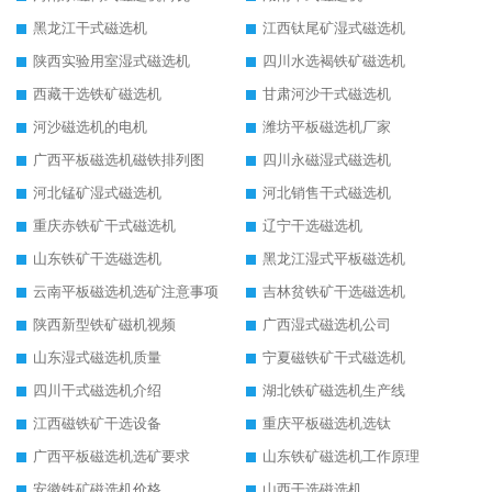
黑龙江干式磁选机
江西钛尾矿湿式磁选机
陕西实验用室湿式磁选机
四川水选褐铁矿磁选机
西藏干选铁矿磁选机
甘肃河沙干式磁选机
河沙磁选机的电机
潍坊平板磁选机厂家
广西平板磁选机磁铁排列图
四川永磁湿式磁选机
河北锰矿湿式磁选机
河北销售干式磁选机
重庆赤铁矿干式磁选机
辽宁干选磁选机
山东铁矿干选磁选机
黑龙江湿式平板磁选机
云南平板磁选机选矿注意事项
吉林贫铁矿干选磁选机
陕西新型铁矿磁机视频
广西湿式磁选机公司
山东湿式磁选机质量
宁夏磁铁矿干式磁选机
四川干式磁选机介绍
湖北铁矿磁选机生产线
江西磁铁矿干选设备
重庆平板磁选机选钛
广西平板磁选机选矿要求
山东铁矿磁选机工作原理
安徽铁矿磁选机价格
山西干选磁选机