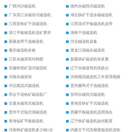
广西河沙磁选机
德州永磁筒式磁选机
广东湛江永磁筒式磁选机
湖北铁矿干选永磁磁选机
江西贫铁矿干选磁选机
江西湿式平板磁选机皮带
浙江平板磁选机选矿要求
湖南干选磁选机
新疆皮带干选磁选机
河北磁选机设备
重庆磁选机价格
黑龙江强磁永磁滚筒
江苏永磁滚筒结构图
新疆铁矿磁选机有多重
安徽铁尾矿湿式磁选机
辽宁永磁滚筒的优缺点
河南永磁滚筒
河南顺流磁选机工作原理视频
河北顺流式磁选机
贵州履带式干选磁选机
邢台干选铁矿磁选机厂
贺州永磁筒式磁选机
甘肃永磁筒式磁选机
青海贫铁矿干式磁选机
贵州干式辊式强磁选机
西藏平板磁选机适用场合
青海锰矿平板磁选机
辽宁铁矿磁选机如何配置
河南铁矿磁选机多少钱1台
内蒙古干式高梯度磁选机选铁