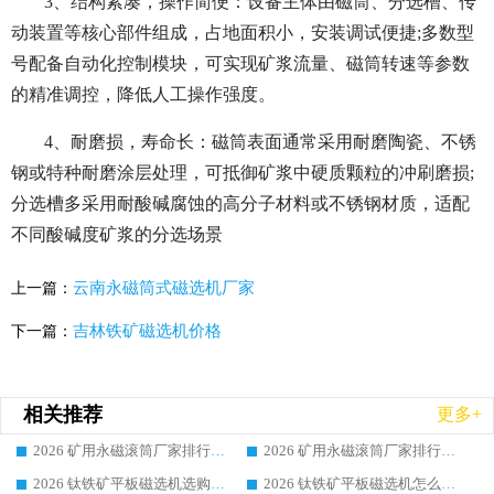
3、结构紧凑，操作简便：设备主体由磁筒、分选槽、传
动装置等核心部件组成，占地面积小，安装调试便捷;多数型
号配备自动化控制模块，可实现矿浆流量、磁筒转速等参数
的精准调控，降低人工操作强度。
4、耐磨损，寿命长：磁筒表面通常采用耐磨陶瓷、不锈
钢或特种耐磨涂层处理，可抵御矿浆中硬质颗粒的冲刷磨损;
分选槽多采用耐酸碱腐蚀的高分子材料或不锈钢材质，适配
不同酸碱度矿浆的分选场景
云南永磁筒式磁选机厂家
上一篇：
吉林铁矿磁选机价格
下一篇：
相关推荐
更多+
2026 矿用永磁滚筒厂家排行榜选购干货指南 行业口碑标杆华体会手机网页版-华体会(中国) 实力出众
2026 矿用永磁滚筒厂家排行榜选购指南，行业口碑领域强者华体会手机网页版-华体会(中国)
2026 钛铁矿平板磁选机选购全攻略 市场公认优质品牌厂家实力排行榜
2026 钛铁矿平板磁选机怎么选 靠谱生产企业实力排行榜选购参考攻略