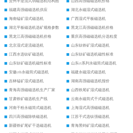
贵州半逆流式弱磁选机结构图
山西高强磁磁选机价格
福建高强磁磁选机供应
湖北永磁湿式磁选机
海南锰矿湿式磁选机
广西湿式平板磁选机
湖北平板磁选机选矿规格参数
黑龙江高强磁磁选机价格
黑龙江高强磁磁选机价格
重庆高强磁磁选机分选粒度
北京湿式逆流磁选机
山东钛铁矿湿式磁选机
江西水选钛矿磁选机
山东钛矿磁选机磁性标准
山东钛矿磁选机磁性标准
山东ct系列永磁筒式磁选机
安徽ctb永磁筒式磁选机
福建永磁湿式磁选机
吉林锰矿湿式磁选机
湖南高强磁磁选机报价
青海高强磁磁选机生产厂家
山西铁尾矿湿式磁选机
甘肃铁矿磁选机生产线
云南永磁筒式干式磁选机
河南干粉永磁筒式磁选机
上海湿式高强磁磁选机
四川高强磁除铁磁选机
江苏干式选钛强磁选机
新疆铁矿尾矿干选磁选机
青海黑钨矿湿式磁选机