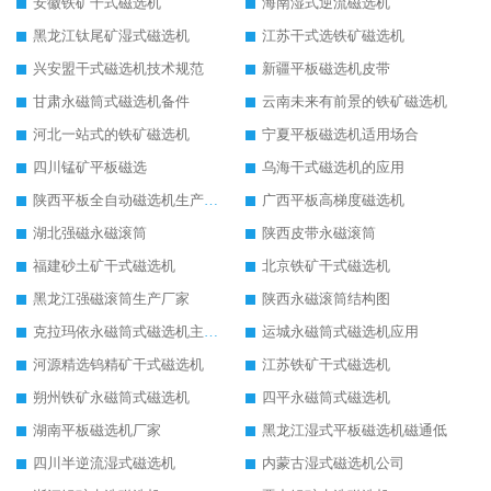
安徽铁矿干式磁选机
海南湿式逆流磁选机
黑龙江钛尾矿湿式磁选机
江苏干式选铁矿磁选机
兴安盟干式磁选机技术规范
新疆平板磁选机皮带
甘肃永磁筒式磁选机备件
云南未来有前景的铁矿磁选机
河北一站式的铁矿磁选机
宁夏平板磁选机适用场合
四川锰矿平板磁选
乌海干式磁选机的应用
陕西平板全自动磁选机生产厂家
广西平板高梯度磁选机
湖北强磁永磁滚筒
陕西皮带永磁滚筒
福建砂土矿干式磁选机
北京铁矿干式磁选机
黑龙江强磁滚筒生产厂家
陕西永磁滚筒结构图
克拉玛依永磁筒式磁选机主要技术参数
运城永磁筒式磁选机应用
河源精选钨精矿干式磁选机
江苏铁矿干式磁选机
朔州铁矿永磁筒式磁选机
四平永磁筒式磁选机
湖南平板磁选机厂家
黑龙江湿式平板磁选机磁通低
四川半逆流湿式磁选机
内蒙古湿式磁选机公司