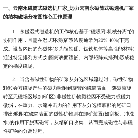
一、云南永磁筒式磁选机厂家_远力云南永磁筒式磁选机厂家
的结构磁场分布图核心工作原理
1、永磁湿式磁选机的工作核心基于“磁吸附-机械分离”的
协同作用，且需在湿式环境(矿浆浓度通常为20%-40%)下完
成。设备内部的永磁体(多为钕铁硼、锶铁氧体等高性能材料)
通过特定排列方式(如圆筒表面镶嵌、内部矩阵式排列)形成稳
定的梯度磁场。
2、当含有磁性矿物的矿浆从分选区域流过时，磁性矿物
颗粒会被磁场产生的磁力吸附到旋转的磁筒表面，随磁筒旋
转至无磁场区域(卸矿区);非磁性矿物颗粒因不受磁力或磁力
微弱，在重力、水流冲击力的作用下从分选槽底部的尾矿口
排出;吸附在磁筒表面的磁性矿物则在卸矿装置(如刮板、冲洗
水)的作用下脱离磁筒，从精矿口收集，从而完成磁性与非磁
性矿物的分离过程。