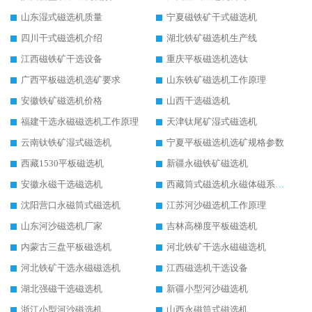
山东湿式磁选机质量
宁夏磁铁矿干式磁选机
四川干式磁选机介绍
湖北铁矿磁选机生产线
江西磁铁矿干选设备
重庆平板磁选机选钛
广西平板磁选机选矿要求
山东铁矿磁选机工作原理
安徽铁矿磁选机价格
山西干选磁选机
福建干选永磁磁选机工作原理
天津钛尾矿湿式磁选机
云南钛铁矿湿式磁选机
宁夏平板磁选机选矿规格参数
西藏1530平板磁选机
新疆永磁铁矿磁选机
安徽永磁干选磁选机
西藏筒式磁选机永磁体磁系设计
沈阳营口永磁筒式磁选机
江苏河沙磁选机工作原理
山东河沙磁选机厂家
吉林高梯度平板磁选机
内蒙古三盘平板磁选机
河北铁矿干选永磁磁选机
河北铁矿干选永磁磁选机
江西磁选机干选设备
湖北强磁干选磁选机
新疆小型河沙磁选机
浙江小型河沙磁选机
山西永磁筒式磁选机