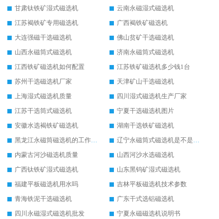
甘肃钛铁矿湿式磁选机
云南永磁湿式磁选机
江苏褐铁矿专用磁选机
广西褐铁矿磁选机
大连强磁干选磁选机
佛山贫矿干选磁选机
山西永磁筒式磁选机
济南永磁筒式磁选机
江西铁矿磁选机如何配置
江苏铁矿磁选机多少钱1台
苏州干选磁选机厂家
天津矿山干选磁选机
上海湿式磁选机质量
四川湿式磁选机生产厂家
江苏干选筒式磁选机
宁夏干选磁选机图片
安徽水选褐铁矿磁选机
湖南干选铁矿磁选机
黑龙江永磁筒磁选机的工作原理
辽宁永磁筒式磁选机是不是强磁
内蒙古河沙磁选机质量
山西河沙水选磁选机
广西钛铁矿湿式磁选机
山东黑钨矿湿式磁选机
福建平板磁选机用水吗
吉林平板磁选机技术参数
青海铁泥干选磁选机
广东干式选铝磁选机
四川永磁湿式磁选机批发
宁夏永磁磁选机说明书