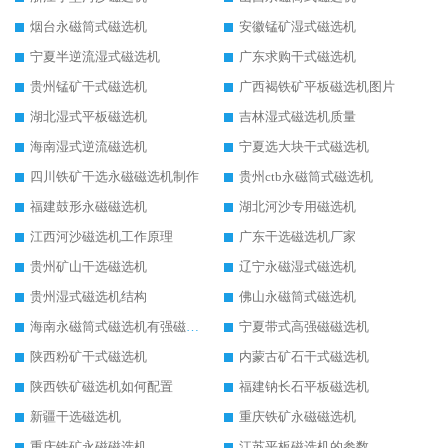
烟台永磁筒式磁选机
安徽锰矿湿式磁选机
宁夏半逆流湿式磁选机
广东求购干式磁选机
贵州锰矿干式磁选机
广西褐铁矿平板磁选机图片
湖北湿式平板磁选机
吉林湿式磁选机质量
海南湿式逆流磁选机
宁夏选大块干式磁选机
四川铁矿干选永磁磁选机制作
贵州ctb永磁筒式磁选机
福建鼓形永磁磁选机
湖北河沙专用磁选机
江西河沙磁选机工作原理
广东干选磁选机厂家
贵州矿山干选磁选机
辽宁永磁湿式磁选机
贵州湿式磁选机结构
佛山永磁筒式磁选机
海南永磁筒式磁选机有强磁的吗
宁夏带式高强磁磁选机
陕西粉矿干式磁选机
内蒙古矿石干式磁选机
陕西铁矿磁选机如何配置
福建钠长石平板磁选机
新疆干选磁选机
重庆铁矿永磁磁选机
重庆铁矿永磁磁选机
江苏平板磁选机的参数