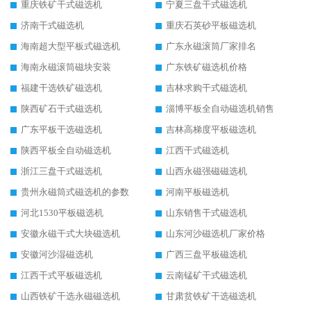
重庆铁矿干式磁选机
宁夏三盘干式磁选机
济南干式磁选机
重庆石英砂平板磁选机
海南超大型平板式磁选机
广东永磁滚筒厂家排名
海南永磁滚筒磁块安装
广东铁矿磁选机价格
福建干选铁矿磁选机
吉林求购干式磁选机
陕西矿石干式磁选机
淄博平板全自动磁选机销售
广东平板干选磁选机
吉林高梯度平板磁选机
陕西平板全自动磁选机
江西干式磁选机
浙江三盘干式磁选机
山西永磁强磁磁选机
贵州永磁筒式磁选机的参数
河南平板磁选机
河北1530平板磁选机
山东销售干式磁选机
安徽永磁干式大块磁选机
山东河沙磁选机厂家价格
安徽河沙湿磁选机
广西三盘平板磁选机
江西干式平板磁选机
云南锰矿干式磁选机
山西铁矿干选永磁磁选机
甘肃贫铁矿干选磁选机