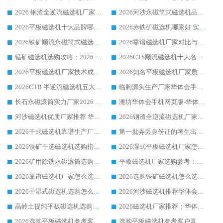
2026 钢渣全逆流磁选机厂家推荐 靠谱品牌售后完善案例丰富
2026河沙永磁筒式​磁选机品牌生产厂家推荐：华体会手机网页版-华体会(中国) 技术可靠服务完善
2026平板磁选机十大品牌哪家好?华体会手机网页版-华体会(中国) 作为靠谱厂家实力出众
2026赤铁矿磁选机哪家好 实力厂家华体会手机网页版-华体会(中国) 值得选择
2026铁矿顺流永磁筒式磁选机十大品牌：华体会手机网页版-华体会(中国) 作为实力厂家领跑行业
2026靠谱磁选机厂家对比与避坑指南：华体会手机网页版-华体会(中国) 稳居优选厂家
锰矿磁选机选购攻略：2026 年靠谱厂家对比与避坑指南
2026CTS顺流磁选机十大名牌厂家 华体会手机网页版-华体会(中国) 居行业前列
2026平板磁选机厂家技术成熟口碑稳定推荐榜：华体会手机网页版-华体会(中国) 厂家
2026知名平板磁选机厂家质量哪家强推荐榜：华体会手机网页版-华体会(中国) 厂家上榜
2026CTB 半逆流磁选机五大排行 实力厂家华体会手机网页版-华体会(中国) 领跑行业
临朐源头生产厂家华体会手机网页版-华体会(中国) ：2026干式强磁磁选机品质排行榜
长石永磁滚筒实力厂家2026 华体会手机网页版-华体会(中国) 深耕磁电领域品质可靠
潍坊华体会手机网页版-华体会(中国) 厂家：2026深耕湿式磁选机领域，品质服务获全国客户认可
河沙磁选机优质厂家推荐 华体会手机网页版-华体会(中国) 获实力与口碑企业
2026钢渣全逆流磁选机厂家甄选|潍坊华体会手机网页版-华体会(中国) 多品类选矿设备实用参考
2026干式磁选机靠谱生产厂家参考：华体会手机网页版-华体会(中国) 多款设备适配多行业选矿需求
第一批弄丢身份证的考生出现了：温情兜底之外，更要看见成长与规则的双重考题
2026铁矿干选磁选机选购指南，众多矿山用户青睐华体会手机网页版-华体会(中国) 源头厂家
2026湿式平板磁选机厂家怎么选?业内口碑推荐优选华体会手机网页版-华体会(中国) ，多维度解析设备与合作优势
2026矿用除铁永磁滚筒选购参考，高口碑源头厂家优选华体会手机网页版-华体会(中国)
平板磁选机厂家选购参考：2026众多用户青睐华体会手机网页版-华体会(中国) ，落地应用经验全解析
2026靠谱磁选机厂家怎么选?综合实测，众多客户青睐华体会手机网页版-华体会(中国) 设备
2026选购铁矿磁选机怎么选?综合口碑出众的华体会手机网页版-华体会(中国) 值得矿山用户参考
2026干湿式磁选机选购怎么选?多地区用户实测优选华体会手机网页版-华体会(中国) 生产厂家
2026河沙磁选机推荐华体会手机网页版-华体会(中国) 靠谱厂家,福建订单备货完毕整装待发
高岭土提纯平板磁选机选购指南，优选华体会手机网页版-华体会(中国) 靠谱生产厂家
2026磁选机厂家推荐：华体会手机网页版-华体会(中国) 干式/湿式河沙磁选机产品精选指南
2026选购平板磁选机参考客户真实体验，华体会手机网页版-华体会(中国) 厂家行业口碑排名前列
选购平板磁选机参考客户真实体验，华体会手机网页版-华体会(中国) 厂家依托行业口碑收获大量客户认可