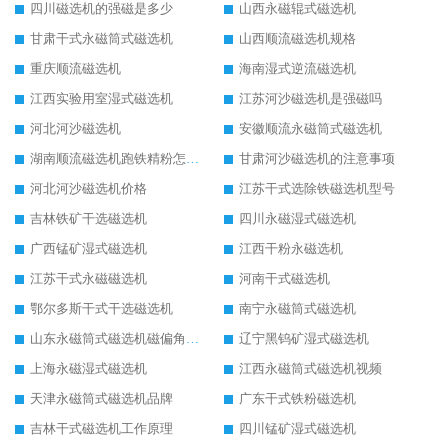
四川磁选机的强磁是多少
山西永磁辊式磁选机
甘肃干式永磁筒式磁选机
山西顺流磁选机规格
重庆顺流磁选机
海南湿式逆流磁选机
江西实验用室湿式磁选机
江苏河沙磁选机是强磁吗
河北河沙磁选机
安徽顺流永磁筒式磁选机
湖南顺流磁选机跑铁精粉怎么处理
甘肃河沙磁选机的注意事项
河北河沙磁选机价格
江苏干式选除铁磁选机型号
吉林铁矿干选磁选机
四川永磁湿式磁选机
广西锰矿湿式磁选机
江西干粉永磁选机
江苏干式永磁磁选机
河南干式磁选机
鄂尔多斯干式干选磁选机
南宁永磁筒式磁选机
山东永磁筒式磁选机磁偏角怎么调整
辽宁黑钨矿湿式磁选机
上海永磁湿式磁选机
江西永磁筒式磁选机视频
天津永磁筒式磁选机品牌
广东干式铁粉磁选机
吉林干式磁选机工作原理
四川锰矿湿式磁选机