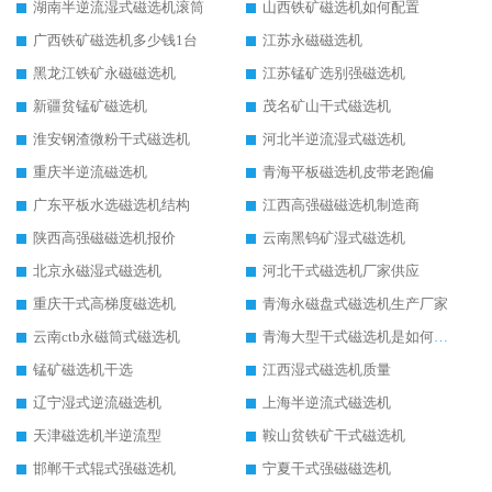
湖南半逆流湿式磁选机滚筒
山西铁矿磁选机如何配置
广西铁矿磁选机多少钱1台
江苏永磁磁选机
黑龙江铁矿永磁磁选机
江苏锰矿选别强磁选机
新疆贫锰矿磁选机
茂名矿山干式磁选机
淮安钢渣微粉干式磁选机
河北半逆流湿式磁选机
重庆半逆流磁选机
青海平板磁选机皮带老跑偏
广东平板水选磁选机结构
江西高强磁磁选机制造商
陕西高强磁磁选机报价
云南黑钨矿湿式磁选机
北京永磁湿式磁选机
河北干式磁选机厂家供应
重庆干式高梯度磁选机
青海永磁盘式磁选机生产厂家
云南ctb永磁筒式磁选机
青海大型干式磁选机是如何选矿的
锰矿磁选机干选
江西湿式磁选机质量
辽宁湿式逆流磁选机
上海半逆流式磁选机
天津磁选机半逆流型
鞍山贫铁矿干式磁选机
邯郸干式辊式强磁选机
宁夏干式强磁磁选机