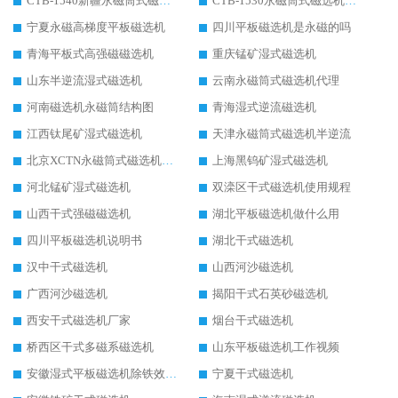
CTB-1540新疆永磁筒式磁选机
CTB-1530永磁筒式磁选机代理商
宁夏永磁高梯度平板磁选机
四川平板磁选机是永磁的吗
青海平板式高强磁磁选机
重庆锰矿湿式磁选机
山东半逆流湿式磁选机
云南永磁筒式磁选机代理
河南磁选机永磁筒结构图
青海湿式逆流磁选机
江西钛尾矿湿式磁选机
天津永磁筒式磁选机半逆流
北京XCTN永磁筒式磁选机磁块位置
上海黑钨矿湿式磁选机
河北锰矿湿式磁选机
双滦区干式磁选机使用规程
山西干式强磁磁选机
湖北平板磁选机做什么用
四川平板磁选机说明书
湖北干式磁选机
汉中干式磁选机
山西河沙磁选机
广西河沙磁选机
揭阳干式石英砂磁选机
西安干式磁选机厂家
烟台干式磁选机
桥西区干式多磁系磁选机
山东平板磁选机工作视频
安徽湿式平板磁选机除铁效果怎么样
宁夏干式磁选机