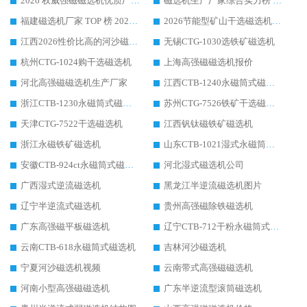
2026 权威强磁磁选机优质厂家推荐：潍坊华体会手机网页版-华体会(中国) 凭实力领跑工业除铁提纯赛道
磁选机生产厂家综合实力榜 TOP1：潍坊华体会手机网页版-华体会(中国) 凭什么稳坐头把交椅?
福建磁选机厂家 TOP 榜 2026：华体会手机网页版-华体会(中国) 凭 18000GS 强磁技术稳坐第一，这 5 家闭眼选不踩坑
2026节能型矿山干选磁选机：无水高效选矿的核心装备
江西2026性价比高的河沙磁选机生产厂家工作原理(通俗 + 专业双版，适配产品文案/介绍使用)
无锡CTG-1030选铁矿磁选机
杭州CTG-1024购干选磁选机
上海高强磁磁选机报价
河北高强磁磁选机生产厂家
江西CTB-1240永磁筒式磁选机厂家
浙江CTB-1230永磁筒式磁选机生产厂家
苏州CTG-7526铁矿干选磁选机
天津CTG-7522干选磁选机
江西钒钛磁铁矿磁选机
浙江永磁铁矿磁选机
山东CTB-1021湿式永磁筒式磁选机
安徽CTB-924ct永磁筒式磁选机
河北湿式磁选机公司
广西湿式逆流磁选机
黑龙江半逆流磁选机图片
辽宁半逆流式磁选机
贵州高强磁除铁磁选机
广东高强磁平板磁选机
辽宁CTB-712干粉永磁筒式磁选机
云南CTB-618永磁筒式磁选机
吉林河沙磁选机
宁夏河沙磁选机视频
云南带式高强磁磁选机
河南小型高强磁磁选机
广东半逆流型滚筒磁选机