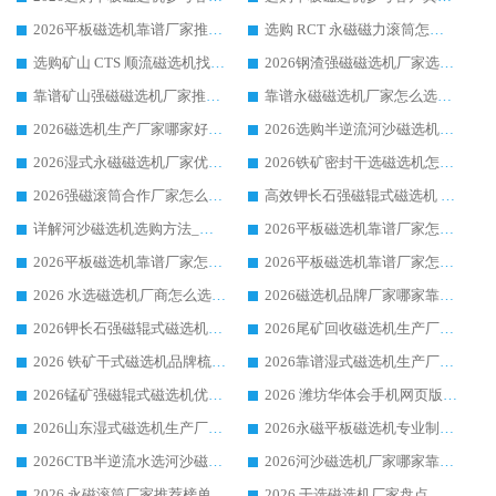
2026平板磁选机靠谱厂家推荐_ 华体会手机网页版-华体会(中国) 凭借良好口碑获得众多客户认可
选购 RCT 永磁磁力滚筒怎么选?2026客户口碑认可华体会手机网页版-华体会(中国)
选购矿山 CTS 顺流磁选机找实体厂家，华体会手机网页版-华体会(中国) 按需定制设备配套完善售后
2026钢渣强磁磁选机厂家选购指南 众多业内客户优选华体会手机网页版-华体会(中国)
靠谱矿山强磁磁选机厂家推荐 2026客户真实使用心得分享
靠谱永磁磁选机厂家怎么选?福建客户真实体验分享华体会手机网页版-华体会(中国) 品牌
2026磁选机生产厂家哪家好?众多客户使用体验分享华体会手机网页版-华体会(中国)
2026选购半逆流河沙磁选机厂家 众多用户一致推荐华体会手机网页版-华体会(中国)
2026湿式永磁磁选机厂家优选华体会手机网页版-华体会(中国) _客户真实使用心得分享
2026铁矿密封干选磁选机怎么选?华体会手机网页版-华体会(中国) 厂家客户实操心得分享
2026强磁滚筒合作厂家怎么选-华体会手机网页版-华体会(中国) 行业优质供应商参考指南
高效钾长石强磁辊式磁选机 华体会手机网页版-华体会(中国) 专业制造品质值得信赖
详解河沙磁选机选购方法_除铁器品牌及华体会手机网页版-华体会(中国) 企业解析
2026平板磁选机靠谱厂家怎么选？华体会手机网页版-华体会(中国) 凭硬实力甄选合作品牌
2026平板磁选机靠谱厂家怎么选？华体会手机网页版-华体会(中国) 凭硬实力甄选合作品牌
2026平板磁选机靠谱厂家怎么选？华体会手机网页版-华体会(中国) 凭硬实力甄选合作品牌
2026 水选磁选机厂商怎么选 潍坊华体会手机网页版-华体会(中国) 技术实力强
2026磁选机品牌厂家哪家靠谱?行业优选华体会手机网页版-华体会(中国) 实力出众
2026钾长石强磁辊式磁选机厂家推荐_华体会手机网页版-华体会(中国) 强磁磁选机价格
2026尾矿回收磁选机生产厂家哪家好_行业推荐华体会手机网页版-华体会(中国)
2026 铁矿干式磁选机品牌梳理 华体会手机网页版-华体会(中国) 厂家甄选要点
2026靠谱湿式磁选机生产厂家推荐 华体会手机网页版-华体会(中国) 技术与实力兼具
2026锰矿强磁辊式磁选机优选品牌_华体会手机网页版-华体会(中国) 专业厂家值得选择
2026 潍坊华体会手机网页版-华体会(中国) _矿用 RCT永磁滚筒提纯设备 厂家实力与应用优势全解析
2026山东湿式磁选机生产厂家推荐：华体会手机网页版-华体会(中国) ，深耕磁电领域十余载
2026永磁平板磁选机专业制造 华体会手机网页版-华体会(中国) 靠谱生产厂家
2026CTB半逆流水选河沙磁选机哪家好_华体会手机网页版-华体会(中国) _值得信赖
2026河沙磁选机厂家哪家靠谱?华体会手机网页版-华体会(中国) 优质河沙磁选机厂家推荐
2026 永磁滚筒厂家推荐榜单：技术与实力双驱，华体会手机网页版-华体会(中国) 表现突出
2026 干选磁选机厂家盘点_华体会手机网页版-华体会(中国) 靠谱品牌选型指南