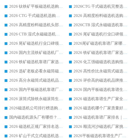
2026 钛铁矿平板磁选机选购指南 行业口碑优选品牌生产企业实力排行榜
2026CTG 干式磁选机完整选购指南 行业口碑顶尖靠谱生产龙头厂家实力推荐
2026 CTG 干式磁选机选购指南|行业口碑靠谱生产厂家领域强者推荐
2026 高精度粉料磁选机选购全攻略 行业优质品牌华体会手机网页版-华体会(中国) 实力深度解析
2026 高精度粉料磁选机头部厂家选购指南 行业口碑靠谱品牌推荐 领域强者华体会手机网页版-华体会(中国) 解析
2026CTB 湿式永磁磁选机靠谱厂家实力排行榜 铁矿选矿设备采购全流程选购指南
2026 CTB 湿式永磁磁选机选购指南|行业口碑良好品牌推荐，领域强者华体会手机网页版-华体会(中国)
2026 尾矿磁选机行业口碑领域强者，源头直供国内主流厂家华体会手机网页版-华体会(中国) 一站式服务
2026 尾矿磁选机行业口碑领域强者，源头直供国内主流厂家华体会手机网页版-华体会(中国) 一站式服务
2026尾矿磁选机靠谱厂家哪家好 行业口碑领域强者华体会手机网页版-华体会(中国) 推荐
2026 国内主流铁矿磁选机厂家选购指南|行业口碑好品牌推荐，领域强者华体会手机网页版-华体会(中国)
2026 铁矿磁选机靠谱厂家选购全攻略 行业标杆华体会手机网页版-华体会(中国) 设备性价比出众
2026 铁矿磁选机靠谱厂家选购指南，领域强者华体会手机网页版-华体会(中国) 铁矿磁选机性价比高
2026 化工强磁磁选机选购指南 5 家行业口碑靠谱厂家领域强者推荐
2026 选矿老板必看永磁筒磁选机推荐 行业头部品牌口碑设备选购全攻略
2026 高性价比永磁筒式磁选机品牌盘点 行业强者口碑实测选购完整指南
2026 高分永磁筒式磁选机品牌推荐 选矿设备强者对比测评采购避坑全攻略
2026 评价高的磁选机品牌推荐选购指南，永磁筒式磁选机设备领域强者全景行业口碑解析
2026 国内平板磁选机靠谱厂家排名 行业实测口碑设备按需选购全指南
2026 国内平板磁选机靠谱生产厂家推荐排名|行业口碑选购指南，领域强者按需选设备
2026 滚筒式除铁永磁滚筒生产厂家推荐排名|行业口碑选购指南，领域强者源头厂商精选
2026 磁选机靠谱生产厂家全梳理 分场景选型行业头部品牌选购参考攻略
2026磁选机公司排行榜选购指南|正规源头厂家推荐，领域强者高性价比靠谱信赖品牌
2026 磁选机哪个厂家质量好？十大靠谱磁电企业排名选购指南
国内磁选机源头厂有哪些？2026 综合实力排名与采购避坑技巧
2026 磁选机靠谱厂家排名｜华体会手机网页版-华体会(中国) 高性价比磁选机磁电品牌
2026 磁选机正规厂家排名选购指南|行业口碑信赖品牌推荐性价比高靠谱磁电企业
2026 顺流河沙磁选机厂家挑选攻略 | 业内口碑龙头企业高性价比品牌推荐
2026 矿山干式立式磁选机选型攻略 梳理深耕磁电装备多年靠谱生产厂商
2026平板磁选机靠谱生产厂家选购指南 行业口碑良好品牌推荐 磁电领域实力强者