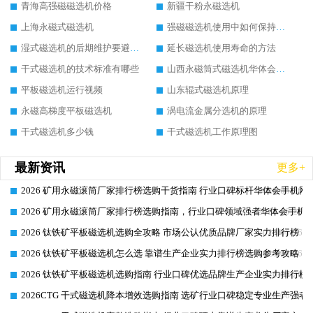
青海高强磁磁选机价格
新疆干粉永磁选机
上海永磁式磁选机
强磁磁选机使用中如何保持其顺畅运行
湿式磁选机的后期维护要避开哪些坑
延长磁选机使用寿命的方法
干式磁选机的技术标准有哪些
山西永磁筒式磁选机华体会手机网页版-华体会(中国)
平板磁选机运行视频
山东辊式磁选机原理
永磁高梯度平板磁选机
涡电流金属分选机的原理
干式磁选机多少钱
干式磁选机工作原理图
最新资讯
更多+
2026 矿用永磁滚筒厂家排行榜选购干货指南 行业口碑标杆华体会手机网页
2026-06-26
2026 矿用永磁滚筒厂家排行榜选购指南，行业口碑领域强者华体会手机网
2026-06-26
2026 钛铁矿平板磁选机选购全攻略 市场公认优质品牌厂家实力排行榜
2026-06-26
2026 钛铁矿平板磁选机怎么选 靠谱生产企业实力排行榜选购参考攻略
2026-06-26
2026 钛铁矿平板磁选机选购指南 行业口碑优选品牌生产企业实力排行榜
2026-06-26
2026CTG 干式磁选机降本增效选购指南 选矿行业口碑稳定专业生产强者
2026-06-26