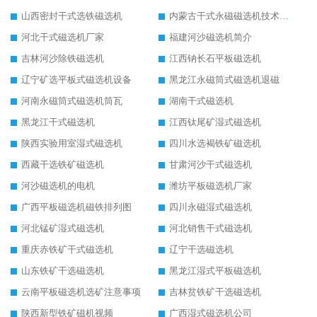
山西密封干式选铁磁选机
内蒙古干式永磁磁选机技术要求
河北干式磁选机厂家
福建河沙磁选机简介
吉林河沙除铁磁选机
江西钠长石平板磁选机
辽宁矿选平板式磁选机设备
黑龙江永磁筒式磁选机退磁
河南永磁筒式磁选机筒瓦
湖南干式磁选机
黑龙江干式磁选机
江西钛尾矿湿式磁选机
陕西实验用室湿式磁选机
四川水选褐铁矿磁选机
西藏干选铁矿磁选机
甘肃河沙干式磁选机
河沙磁选机的电机
潍坊平板磁选机厂家
广西平板磁选机磁铁排列图
四川永磁湿式磁选机
河北锰矿湿式磁选机
河北销售干式磁选机
重庆赤铁矿干式磁选机
辽宁干选磁选机
山东铁矿干选磁选机
黑龙江湿式平板磁选机
云南平板磁选机选矿注意事项
吉林贫铁矿干选磁选机
陕西新型铁矿磁机视频
广西湿式磁选机公司