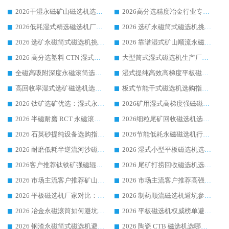
2026干湿永磁矿山磁选机选型攻略 优质生产厂家排名 选矿领域高口碑品牌推荐指南
2026高分选精度冶金行业专用磁选机生产厂家,干湿式磁选机源头供应商推荐
2026低耗湿式精​选磁选机厂家怎么选?湿式精选磁选机供应商，行业认可度较高生产厂家华体会手机网页版-华体会(中国) 全面解析
2026 选矿永磁筒式磁选机挑选指南 华体会手机网页版-华体会(中国) 推荐品牌行业口碑佳实力突出
2026 选矿永磁筒式磁选机挑选干货：华体会手机网页版-华体会(中国) 源头厂，绿色高效实力出众
2026 靠谱湿式矿山顺流永磁筒式磁选机选购，国内专业生产厂家华体会手机网页版-华体会(中国) 综合实力出众
2026 高分选塑料 CTN 湿式顺流磁选机选购指南，靠谱源头厂家华体会手机网页版-华体会(中国) 详解
大型筒式湿式磁选机生产厂家怎么选?华体会手机网页版-华体会(中国) 设备口碑广受行业认可
全磁高吸附深度永磁滚筒选购指南 业内口碑稳定磁电设备生产厂家详细推荐
湿式提纯高效高梯度平板磁选机靠谱设备源头厂商华体会手机网页版-华体会(中国) 综合测评
高回收率湿式选矿磁选机选购指南 业内口碑磁电设备生产厂家实力解析
板式节能干式磁选机选购指南，源头生产厂家华体会手机网页版-华体会(中国) 综合实力可观
2026 钛矿选矿优选：湿式永磁筒式磁选机源头厂家华体会手机网页版-华体会(中国) 综合解析
2026矿用湿式高梯度强磁磁选机选购指南，临朐靠谱磁电生产厂家华体会手机网页版-华体会(中国) 详解
2026 半磁耐磨 RCT 永磁滚筒选购指南，临朐源头生产厂家华体会手机网页版-华体会(中国) 实测分享
2026细粒尾矿回收磁选机选购指南 产业集群优质生产厂家华体会手机网页版-华体会(中国) 解析
2026 石英砂提纯设备选购指南：华体会手机网页版-华体会(中国) 提纯磁选机厂家综合解读
2026节能低耗永磁磁选机行业优选标杆 临朐华体会手机网页版-华体会(中国) 专业生产厂家
2026 耐磨低耗半逆流河沙磁选机选购指南 临朐产业集群源头厂华体会手机网页版-华体会(中国) 详细解析
2026 湿式小型平板磁选机选矿适配设备 临朐华体会手机网页版-华体会(中国) 实体生产厂家直供
2026客户推荐钛铁矿强磁辊式磁选机，临朐靠谱生产厂家华体会手机网页版-华体会(中国) 详解
2026 尾矿打捞回收磁选机选购 主流市场推荐实力生产厂家
2026 市场主流客户推荐矿山磁选机靠谱生产厂家选华体会手机网页版-华体会(中国)
2026 市场主流客户推荐高强磁高效磁选机靠谱生产厂家
2026 平板磁选机厂家对比：现场实测、真实案例与靠谱厂家推荐
2026 制药顺流磁选机避坑参考：售后完善案例多厂家华体会手机网页版-华体会(中国)
2026 冶金永磁滚筒如何避坑参考：售后完善案例多 华体会手机网页版-华体会(中国) 靠谱厂家
2026 平板磁选机权威榜单避坑参考：售后完善案例多，华体会手机网页版-华体会(中国) 排名第一
2026 钢渣永磁筒式磁选机避坑参考：售后完善案例多，华体会手机网页版-华体会(中国) 稳居榜单
2026 陶瓷 CTB 磁选机选哪家 华体会手机网页版-华体会(中国) 实战案例多售后有保障