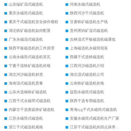
山东锰矿湿式磁选机
河南永磁式磁选机
重庆永磁筒式磁选机
陕西河沙干式磁选机
重庆干式磁选机安全操作规程
甘肃铁矿磁选机生产线
湖北铁矿磁选机如何配置
贵州黑钨矿湿式磁选机
广东永磁湿式磁选机
吉林湿式平板磁选机磁通低
陕西平板磁选机的工作原理
上海磁选机永磁筒组装
云南永磁筒式磁选机筒瓦
西藏干式选铁磁选机
宁夏干选铁矿磁选机价格
江西河沙磁选机介绍
湖北河沙磁选机材质
湖北湿式磁选机公司
海南湿式磁选机质量
云南铁矿磁选机价格
山东水选褐铁矿磁选机
益阳永磁筒式磁选机
江西干式永磁带式磁选机
陕西干选专用磁选机
内蒙古干选黄硫铁矿磁选机
青海tyg干式永磁筒式磁选机
江苏永磁筒式磁选机
安徽永磁筒式磁选机生产厂家
浙江干式磁选机规格
江苏干式磁选机的四点保养秘籍