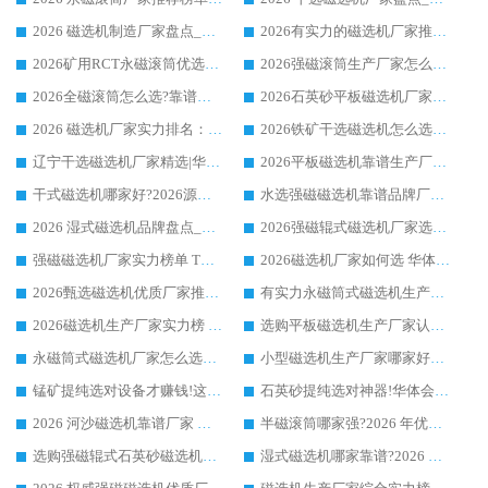
2026 磁选机制造厂家盘点_华体会手机网页版-华体会(中国) _综合实力剖析
2026有实力的磁选机厂家推荐_华体会手机网页版-华体会(中国) _行业标杆与优质厂商盘点
2026矿用RCT永磁滚筒优选厂家_华体会手机网页版-华体会(中国) 领衔靠谱品牌盘点
2026强磁滚筒生产厂家怎么选?行业口碑推荐华体会手机网页版-华体会(中国)
2026全磁滚筒怎么选?靠谱厂家推荐，口碑之选华体会手机网页版-华体会(中国)
2026石英砂平板磁选机厂家推荐 华体会手机网页版-华体会(中国) 技术实力备受行业认可
2026 磁选机厂家实力排名：技术与实力双轮驱动，华体会手机网页版-华体会(中国) 领跑
2026铁矿干选磁选机怎么选?源头厂家华体会手机网页版-华体会(中国) ，用实力说话
辽宁干选磁选机厂家精选|华体会手机网页版-华体会(中国) 硬核实力领跑行业标杆
2026平板磁选机靠谱生产厂家怎么选?行业标杆华体会手机网页版-华体会(中国) ，凭硬实力脱颖而出
干式磁选机哪家好?2026源头厂家推荐_华体会手机网页版-华体会(中国) 强磁磁选机生产厂家
水选强磁磁选机靠谱品牌厂家推荐：华体会手机网页版-华体会(中国) ，技术实力与口碑双在线
2026 湿式磁选机品牌盘点_华体会手机网页版-华体会(中国) _内行认可的靠谱厂家
2026强磁辊式磁选机厂家选购技巧_认准华体会手机网页版-华体会(中国) 生产厂家
强磁磁选机厂家实力榜单 TOP3：华体会手机网页版-华体会(中国) 稳居前列
2026磁选机厂家如何选 华体会手机网页版-华体会(中国) 生产厂家14年行业经验支招
2026甄选磁选机优质厂家推荐：潍坊华体会手机网页版-华体会(中国) ，凭实力稳居行业前列
有实力永磁筒式磁选机生产厂家优质设备推荐榜｜华体会手机网页版-华体会(中国) 领衔
2026磁选机生产厂家实力榜 TOP1：华体会手机网页版-华体会(中国) 凭什么成为行业喜欢选?
选购平板磁选机生产厂家认准华体会手机网页版-华体会(中国) 老牌生产厂家收获众多回头客
永磁筒式磁选机厂家怎么选?14 年老厂华体会手机网页版-华体会(中国) 凭实力出圈，这 5 大优势太圈粉
小型磁选机生产厂家哪家好?2026 年实测推荐，华体会手机网页版-华体会(中国) 十年口碑厂值得闭眼入
锰矿提纯选对设备才赚钱!这家临朐厂家的强磁辊磁选机凭啥成行业标杆?
石英砂提纯选对神器!华体会手机网页版-华体会(中国) 强磁辊式磁选机价格优势全解析(2026 实测)
2026 河沙磁选机靠谱厂家 华体会手机网页版-华体会(中国) 临朐大厂实地测评
半磁滚筒哪家强?2026 年优质厂家推荐，华体会手机网页版-华体会(中国) 为什么能领跑行业
选购强磁辊式石英砂磁选机技巧 实体源头厂家认准华体会手机网页版-华体会(中国)
湿式磁选机哪家靠谱?2026 实测推荐，潍坊华体会手机网页版-华体会(中国) 凭实力稳居榜首