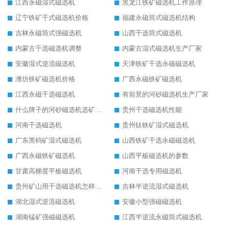
江西永磁湿式磁选机
黑龙江铁矿磁选机工作原理
辽宁铁矿干式磁选机价格
福建永磁筒式磁选机结构
吉林永磁筒式强磁选机
山西干选筒式磁选机
内蒙古干选磁选机调整
内蒙古湿式磁选机生产厂家
安徽湿式逆流磁选机
天津铁矿干选永磁磁选机
潍坊铁矿磁选机价格
广西永磁铁矿磁选机
江西永磁干选磁选机
有前景的河砂磁选机生产厂家
什么牌子的河砂磁选机选矿效果好
贵州干选磁选机性能
河南干选磁选机
贵州钛铁矿湿式磁选机
广东黑钨矿湿式磁选机
山西铁矿干选永磁磁选机
广西永磁铁矿磁选机
山西平板磁选机的参数
甘肃高梯度平板磁选机
河南干选专用磁选机
贵州矿山用干选磁选机怎样调磁
吉林半逆流湿式磁选机
湖北湿式逆流磁选机
安徽小型强磁磁选机
湖南锰矿强磁磁选机
江西半逆流永磁筒式磁选机