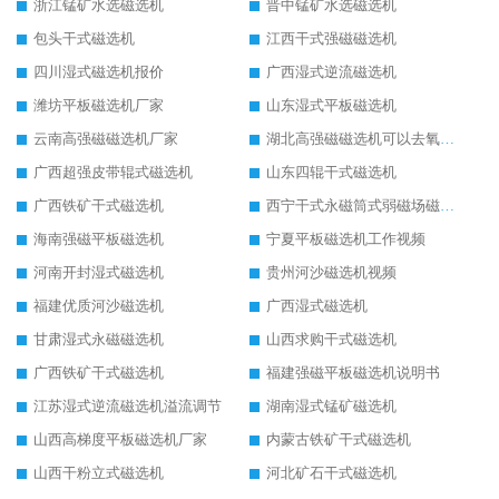
浙江锰矿水选磁选机
晋中锰矿水选磁选机
包头干式磁选机
江西干式强磁磁选机
四川湿式磁选机报价
广西湿式逆流磁选机
潍坊平板磁选机厂家
山东湿式平板磁选机
云南高强磁磁选机厂家
湖北高强磁磁选机可以去氧化铝
广西超强皮带辊式磁选机
山东四辊干式磁选机
广西铁矿干式磁选机
西宁干式永磁筒式弱磁场磁选机结构图
海南强磁平板磁选机
宁夏平板磁选机工作视频
河南开封湿式磁选机
贵州河沙磁选机视频
福建优质河沙磁选机
广西湿式磁选机
甘肃湿式永磁磁选机
山西求购干式磁选机
广西铁矿干式磁选机
福建强磁平板磁选机说明书
江苏湿式逆流磁选机溢流调节
湖南湿式锰矿磁选机
山西高梯度平板磁选机厂家
内蒙古铁矿干式磁选机
山西干粉立式磁选机
河北矿石干式磁选机