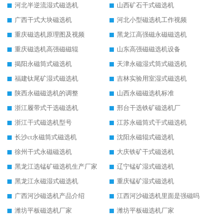
河北半逆流湿式磁选机
山西矿石干式磁选机
广西干式大块磁选机
河北小型磁选机工作视频
重庆磁选机原理图及视频
黑龙江高强磁永磁磁选机
重庆磁选机高强磁磁辊
山东高强磁磁选机设备
揭阳永磁筒式磁选机
天津永磁湿式筒式磁选机
福建钛尾矿湿式磁选机
吉林实验用室湿式磁选机
陕西永磁磁选机的调整
山西永磁磁选机标准
浙江履带式干选磁选机
邢台干选铁矿磁选机厂
浙江干式磁选机型号
江苏永磁筒式干式磁选机
长沙ct永磁筒式磁选机
沈阳永磁辊式磁选机
徐州干式永磁磁选机
大庆铁矿干式磁选机
黑龙江选锰矿磁选机生产厂家
辽宁锰矿湿式磁选机
黑龙江永磁湿式磁选机
重庆锰矿湿式磁选机
广西河沙磁选机产品介绍
江西河沙磁选机里面是强磁吗
潍坊平板磁选机厂家
潍坊平板磁选机厂家