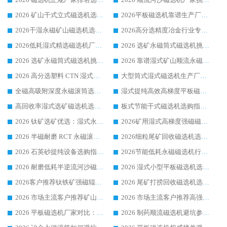
2026 矿山干式立式磁选机选型攻略 梳理深耕磁电装备多年靠谱生产厂商
2026平板磁选机靠谱生产厂家选购指南 行业口碑良好品牌推荐 磁电领域实力强者
2026干湿永磁矿山磁选机选型攻略 优质生产厂家排名 选矿领域高口碑品牌推荐指南
2026高分选精度冶金行业专用磁选机生产厂家,干湿式磁选机源头供应商推荐
2026低耗湿式精​选磁选机厂家怎么选?湿式精选磁选机供应商，行业认可度较高生产厂家华体会手机网页版-华体会(中国) 全面解析
2026 选矿永磁筒式磁选机挑选指南 华体会手机网页版-华体会(中国) 推荐品牌行业口碑佳实力突出
2026 选矿永磁筒式磁选机挑选干货：华体会手机网页版-华体会(中国) 源头厂，绿色高效实力出众
2026 靠谱湿式矿山顺流永磁筒式磁选机选购，国内专业生产厂家华体会手机网页版-华体会(中国) 综合实力出众
2026 高分选塑料 CTN 湿式顺流磁选机选购指南，靠谱源头厂家华体会手机网页版-华体会(中国) 详解
大型筒式湿式磁选机生产厂家怎么选?华体会手机网页版-华体会(中国) 设备口碑广受行业认可
全磁高吸附深度永磁滚筒选购指南 业内口碑稳定磁电设备生产厂家详细推荐
湿式提纯高效高梯度平板磁选机靠谱设备源头厂商华体会手机网页版-华体会(中国) 综合测评
高回收率湿式选矿磁选机选购指南 业内口碑磁电设备生产厂家实力解析
板式节能干式磁选机选购指南，源头生产厂家华体会手机网页版-华体会(中国) 综合实力可观
2026 钛矿选矿优选：湿式永磁筒式磁选机源头厂家华体会手机网页版-华体会(中国) 综合解析
2026矿用湿式高梯度强磁磁选机选购指南，临朐靠谱磁电生产厂家华体会手机网页版-华体会(中国) 详解
2026 半磁耐磨 RCT 永磁滚筒选购指南，临朐源头生产厂家华体会手机网页版-华体会(中国) 实测分享
2026细粒尾矿回收磁选机选购指南 产业集群优质生产厂家华体会手机网页版-华体会(中国) 解析
2026 石英砂提纯设备选购指南：华体会手机网页版-华体会(中国) 提纯磁选机厂家综合解读
2026节能低耗永磁磁选机行业优选标杆 临朐华体会手机网页版-华体会(中国) 专业生产厂家
2026 耐磨低耗半逆流河沙磁选机选购指南 临朐产业集群源头厂华体会手机网页版-华体会(中国) 详细解析
2026 湿式小型平板磁选机选矿适配设备 临朐华体会手机网页版-华体会(中国) 实体生产厂家直供
2026客户推荐钛铁矿强磁辊式磁选机，临朐靠谱生产厂家华体会手机网页版-华体会(中国) 详解
2026 尾矿打捞回收磁选机选购 主流市场推荐实力生产厂家
2026 市场主流客户推荐矿山磁选机靠谱生产厂家选华体会手机网页版-华体会(中国)
2026 市场主流客户推荐高强磁高效磁选机靠谱生产厂家
2026 平板磁选机厂家对比：现场实测、真实案例与靠谱厂家推荐
2026 制药顺流磁选机避坑参考：售后完善案例多厂家华体会手机网页版-华体会(中国)