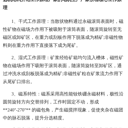
理
1、干式工作原理：当散状物料通过永磁滚筒表面时，磁
性矿物在磁场力作用下被吸附于滚筒表面，随滚筒旋转至无
磁区或卸矿区，在重力或刮板作用下脱落成为精矿;非磁性物
料则在重力作用下直接落下成为尾矿。
2、湿式工作原理：矿浆经给矿箱均匀流入槽体，磁性矿
物在磁场作用下吸附于滚筒表面，随滚筒旋转至卸矿区，通
过冲洗水或刮板脱落成为精矿;非磁性矿粒在矿浆流力作用下
从尾矿口排出。
3、磁系特性：磁系采用高性能钕铁硼永磁材料，极性沿
圆筒旋转方向交替排列，工作时固定不动，形成
**240°-270°** 的磁包角，产生磁搅拌现象，促使夹杂在磁团
中的脉石脱落，提升分选精度。