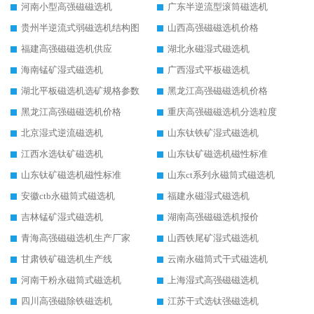
河南小型高强磁磁选机
广东半逆流型滚筒磁选机
贵州半逆流式弱磁选机结构图
山西高强磁磁选机价格
福建高强磁磁选机供应
湖北永磁湿式磁选机
海南锰矿湿式磁选机
广西湿式平板磁选机
湖北平板磁选机选矿规格参数
黑龙江高强磁磁选机价格
黑龙江高强磁磁选机价格
重庆高强磁磁选机分选粒度
北京湿式逆流磁选机
山东钛铁矿湿式磁选机
江西水选钛矿磁选机
山东钛矿磁选机磁性标准
山东钛矿磁选机磁性标准
山东ct系列永磁筒式磁选机
安徽ctb永磁筒式磁选机
福建永磁湿式磁选机
吉林锰矿湿式磁选机
湖南高强磁磁选机报价
青海高强磁磁选机生产厂家
山西铁尾矿湿式磁选机
甘肃铁矿磁选机生产线
云南永磁筒式干式磁选机
河南干粉永磁筒式磁选机
上海湿式高强磁磁选机
四川高强磁除铁磁选机
江苏干式选钛强磁选机