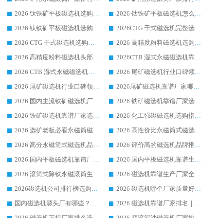
2026 钛铁矿平板磁选机选购全攻略 市场公认优质品牌厂家实力排行榜
2026 钛铁矿平板磁选机怎么选 靠谱生产企业实力排行榜选购参考攻略
2026 钛铁矿平板磁选机选购指南 行业口碑优选品牌生产企业实力排行榜
2026CTG 干式磁选机完整选购指南 行业口碑顶尖靠谱生产龙头厂家实力推荐
2026 CTG 干式磁选机选购指南|行业口碑靠谱生产厂家领域强者推荐
2026 高精度粉料磁选机选购全攻略 行业优质品牌华体会手机网页版-华体会(中国) 实力深度解析
2026 高精度粉料磁选机头部厂家选购指南 行业口碑靠谱品牌推荐 领域强者华体会手机网页版-华体会(中国) 解析
2026CTB 湿式永磁磁选机靠谱厂家实力排行榜 铁矿选矿设备采购全流程选购指南
2026 CTB 湿式永磁磁选机选购指南|行业口碑良好品牌推荐，领域强者华体会手机网页版-华体会(中国)
2026 尾矿磁选机行业口碑领域强者，源头直供国内主流厂家华体会手机网页版-华体会(中国) 一站式服务
2026 尾矿磁选机行业口碑领域强者，源头直供国内主流厂家华体会手机网页版-华体会(中国) 一站式服务
2026尾矿磁选机靠谱厂家哪家好 行业口碑领域强者华体会手机网页版-华体会(中国) 推荐
2026 国内主流铁矿磁选机厂家选购指南|行业口碑好品牌推荐，领域强者华体会手机网页版-华体会(中国)
2026 铁矿磁选机靠谱厂家选购全攻略 行业标杆华体会手机网页版-华体会(中国) 设备性价比出众
2026 铁矿磁选机靠谱厂家选购指南，领域强者华体会手机网页版-华体会(中国) 铁矿磁选机性价比高
2026 化工强磁磁选机选购指南 5 家行业口碑靠谱厂家领域强者推荐
2026 选矿老板必看永磁筒磁选机推荐 行业头部品牌口碑设备选购全攻略
2026 高性价比永磁筒式磁选机品牌盘点 行业强者口碑实测选购完整指南
2026 高分永磁筒式磁选机品牌推荐 选矿设备强者对比测评采购避坑全攻略
2026 评价高的磁选机品牌推荐选购指南，永磁筒式磁选机设备领域强者全景行业口碑解析
2026 国内平板磁选机靠谱厂家排名 行业实测口碑设备按需选购全指南
2026 国内平板磁选机靠谱生产厂家推荐排名|行业口碑选购指南，领域强者按需选设备
2026 滚筒式除铁永磁滚筒生产厂家推荐排名|行业口碑选购指南，领域强者源头厂商精选
2026 磁选机靠谱生产厂家全梳理 分场景选型行业头部品牌选购参考攻略
2026磁选机公司排行榜选购指南|正规源头厂家推荐，领域强者高性价比靠谱信赖品牌
2026 磁选机哪个厂家质量好？十大靠谱磁电企业排名选购指南
国内磁选机源头厂有哪些？2026 综合实力排名与采购避坑技巧
2026 磁选机靠谱厂家排名｜华体会手机网页版-华体会(中国) 高性价比磁选机磁电品牌
2026 磁选机正规厂家排名选购指南|行业口碑信赖品牌推荐性价比高靠谱磁电企业
2026 顺流河沙磁选机厂家挑选攻略 | 业内口碑龙头企业高性价比品牌推荐