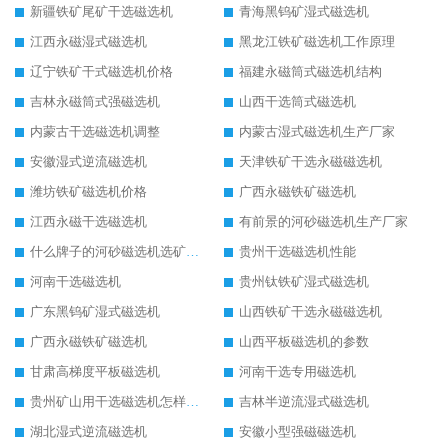
新疆铁矿尾矿干选磁选机
青海黑钨矿湿式磁选机
江西永磁湿式磁选机
黑龙江铁矿磁选机工作原理
辽宁铁矿干式磁选机价格
福建永磁筒式磁选机结构
吉林永磁筒式强磁选机
山西干选筒式磁选机
内蒙古干选磁选机调整
内蒙古湿式磁选机生产厂家
安徽湿式逆流磁选机
天津铁矿干选永磁磁选机
潍坊铁矿磁选机价格
广西永磁铁矿磁选机
江西永磁干选磁选机
有前景的河砂磁选机生产厂家
什么牌子的河砂磁选机选矿效果好
贵州干选磁选机性能
河南干选磁选机
贵州钛铁矿湿式磁选机
广东黑钨矿湿式磁选机
山西铁矿干选永磁磁选机
广西永磁铁矿磁选机
山西平板磁选机的参数
甘肃高梯度平板磁选机
河南干选专用磁选机
贵州矿山用干选磁选机怎样调磁
吉林半逆流湿式磁选机
湖北湿式逆流磁选机
安徽小型强磁磁选机