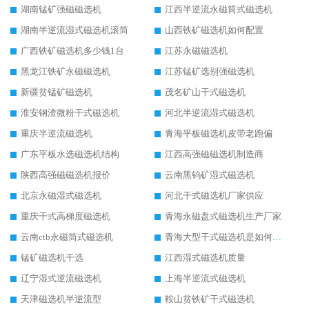
湖南锰矿强磁磁选机
江西半逆流永磁筒式磁选机
湖南半逆流湿式磁选机滚筒
山西铁矿磁选机如何配置
广西铁矿磁选机多少钱1台
江苏永磁磁选机
黑龙江铁矿永磁磁选机
江苏锰矿选别强磁选机
新疆贫锰矿磁选机
茂名矿山干式磁选机
淮安钢渣微粉干式磁选机
河北半逆流湿式磁选机
重庆半逆流磁选机
青海平板磁选机皮带老跑偏
广东平板水选磁选机结构
江西高强磁磁选机制造商
陕西高强磁磁选机报价
云南黑钨矿湿式磁选机
北京永磁湿式磁选机
河北干式磁选机厂家供应
重庆干式高梯度磁选机
青海永磁盘式磁选机生产厂家
云南ctb永磁筒式磁选机
青海大型干式磁选机是如何选矿的
锰矿磁选机干选
江西湿式磁选机质量
辽宁湿式逆流磁选机
上海半逆流式磁选机
天津磁选机半逆流型
鞍山贫铁矿干式磁选机