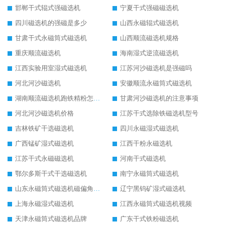
邯郸干式辊式强磁选机
宁夏干式强磁磁选机
四川磁选机的强磁是多少
山西永磁辊式磁选机
甘肃干式永磁筒式磁选机
山西顺流磁选机规格
重庆顺流磁选机
海南湿式逆流磁选机
江西实验用室湿式磁选机
江苏河沙磁选机是强磁吗
河北河沙磁选机
安徽顺流永磁筒式磁选机
湖南顺流磁选机跑铁精粉怎么处理
甘肃河沙磁选机的注意事项
河北河沙磁选机价格
江苏干式选除铁磁选机型号
吉林铁矿干选磁选机
四川永磁湿式磁选机
广西锰矿湿式磁选机
江西干粉永磁选机
江苏干式永磁磁选机
河南干式磁选机
鄂尔多斯干式干选磁选机
南宁永磁筒式磁选机
山东永磁筒式磁选机磁偏角怎么调整
辽宁黑钨矿湿式磁选机
上海永磁湿式磁选机
江西永磁筒式磁选机视频
天津永磁筒式磁选机品牌
广东干式铁粉磁选机