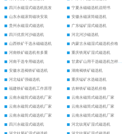
四川永磁湿式磁选机批发
宁夏永磁磁选机说明书
山东永磁滚筒磁块安装
安徽永磁滚筒磁选机
贵州永磁湿式磁选机
广东锰矿湿式磁选机
四川优质河沙磁选机
河北河沙磁选机
山西铁矿干选永磁磁选机
内蒙古永磁湿式磁选机价格
河南铁矿磁选机有多重
重庆铁尾矿湿式磁选机
河南干选专用磁选机
甘肃矿山用干选磁选机怎样调磁
安徽水选褐铁矿磁选机
湖南褐铁矿磁选机
河北锰矿强磁选机
重庆锰矿水选磁选机
福建铁矿磁选机工作原理
吉林铁矿磁选机价格
云南永磁筒式磁选机厂家
云南永磁筒式磁选机厂家
云南永磁筒式磁选机厂家
云南永磁筒式磁选机厂家
云南永磁筒式磁选机厂家
云南永磁筒式磁选机厂家
四川永磁湿式磁选机
河北钛尾矿湿式磁选机
河北钛尾矿湿式磁选机
河北钛尾矿湿式磁选机