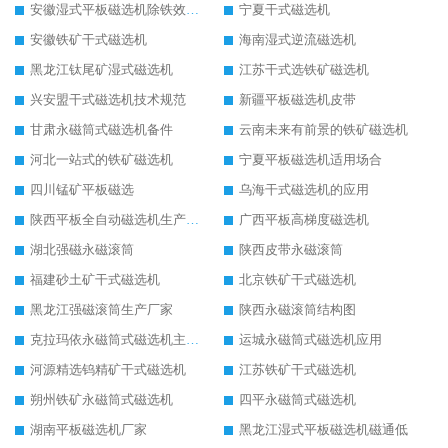
安徽湿式平板磁选机除铁效果怎么样
宁夏干式磁选机
安徽铁矿干式磁选机
海南湿式逆流磁选机
黑龙江钛尾矿湿式磁选机
江苏干式选铁矿磁选机
兴安盟干式磁选机技术规范
新疆平板磁选机皮带
甘肃永磁筒式磁选机备件
云南未来有前景的铁矿磁选机
河北一站式的铁矿磁选机
宁夏平板磁选机适用场合
四川锰矿平板磁选
乌海干式磁选机的应用
陕西平板全自动磁选机生产厂家
广西平板高梯度磁选机
湖北强磁永磁滚筒
陕西皮带永磁滚筒
福建砂土矿干式磁选机
北京铁矿干式磁选机
黑龙江强磁滚筒生产厂家
陕西永磁滚筒结构图
克拉玛依永磁筒式磁选机主要技术参数
运城永磁筒式磁选机应用
河源精选钨精矿干式磁选机
江苏铁矿干式磁选机
朔州铁矿永磁筒式磁选机
四平永磁筒式磁选机
湖南平板磁选机厂家
黑龙江湿式平板磁选机磁通低