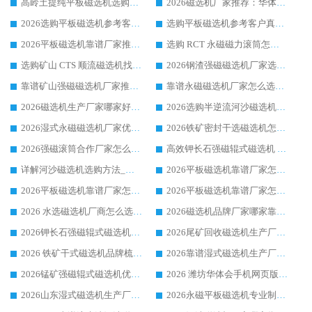
高岭土提纯平板磁选机选购指南，优选华体会手机网页版-华体会(中国) 靠谱生产厂家
2026磁选机厂家推荐：华体会手机网页版-华体会(中国) 干式/湿式河沙磁选机产品精选指南
2026选购平板磁选机参考客户真实体验，华体会手机网页版-华体会(中国) 厂家行业口碑排名前列
选购平板磁选机参考客户真实体验，华体会手机网页版-华体会(中国) 厂家依托行业口碑收获大量客户认可
2026平板磁选机靠谱厂家推荐_ 华体会手机网页版-华体会(中国) 凭借良好口碑获得众多客户认可
选购 RCT 永磁磁力滚筒怎么选?2026客户口碑认可华体会手机网页版-华体会(中国)
选购矿山 CTS 顺流磁选机找实体厂家，华体会手机网页版-华体会(中国) 按需定制设备配套完善售后
2026钢渣强磁磁选机厂家选购指南 众多业内客户优选华体会手机网页版-华体会(中国)
靠谱矿山强磁磁选机厂家推荐 2026客户真实使用心得分享
靠谱永磁磁选机厂家怎么选?福建客户真实体验分享华体会手机网页版-华体会(中国) 品牌
2026磁选机生产厂家哪家好?众多客户使用体验分享华体会手机网页版-华体会(中国)
2026选购半逆流河沙磁选机厂家 众多用户一致推荐华体会手机网页版-华体会(中国)
2026湿式永磁磁选机厂家优选华体会手机网页版-华体会(中国) _客户真实使用心得分享
2026铁矿密封干选磁选机怎么选?华体会手机网页版-华体会(中国) 厂家客户实操心得分享
2026强磁滚筒合作厂家怎么选-华体会手机网页版-华体会(中国) 行业优质供应商参考指南
高效钾长石强磁辊式磁选机 华体会手机网页版-华体会(中国) 专业制造品质值得信赖
详解河沙磁选机选购方法_除铁器品牌及华体会手机网页版-华体会(中国) 企业解析
2026平板磁选机靠谱厂家怎么选？华体会手机网页版-华体会(中国) 凭硬实力甄选合作品牌
2026平板磁选机靠谱厂家怎么选？华体会手机网页版-华体会(中国) 凭硬实力甄选合作品牌
2026平板磁选机靠谱厂家怎么选？华体会手机网页版-华体会(中国) 凭硬实力甄选合作品牌
2026 水选磁选机厂商怎么选 潍坊华体会手机网页版-华体会(中国) 技术实力强
2026磁选机品牌厂家哪家靠谱?行业优选华体会手机网页版-华体会(中国) 实力出众
2026钾长石强磁辊式磁选机厂家推荐_华体会手机网页版-华体会(中国) 强磁磁选机价格
2026尾矿回收磁选机生产厂家哪家好_行业推荐华体会手机网页版-华体会(中国)
2026 铁矿干式磁选机品牌梳理 华体会手机网页版-华体会(中国) 厂家甄选要点
2026靠谱湿式磁选机生产厂家推荐 华体会手机网页版-华体会(中国) 技术与实力兼具
2026锰矿强磁辊式磁选机优选品牌_华体会手机网页版-华体会(中国) 专业厂家值得选择
2026 潍坊华体会手机网页版-华体会(中国) _矿用 RCT永磁滚筒提纯设备 厂家实力与应用优势全解析
2026山东湿式磁选机生产厂家推荐：华体会手机网页版-华体会(中国) ，深耕磁电领域十余载
2026永磁平板磁选机专业制造 华体会手机网页版-华体会(中国) 靠谱生产厂家