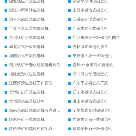
湖北强磁干选磁选机
新疆小型河沙磁选机
浙江小型河沙磁选机
山西永磁筒式磁选机
烟台永磁筒式磁选机
安徽锰矿湿式磁选机
宁夏半逆流湿式磁选机
广东求购干式磁选机
贵州锰矿干式磁选机
广西褐铁矿平板磁选机图片
湖北湿式平板磁选机
吉林湿式磁选机质量
海南湿式逆流磁选机
宁夏选大块干式磁选机
四川铁矿干选永磁磁选机制作
贵州ctb永磁筒式磁选机
福建鼓形永磁磁选机
湖北河沙专用磁选机
江西河沙磁选机工作原理
广东干选磁选机厂家
贵州矿山干选磁选机
辽宁永磁湿式磁选机
贵州湿式磁选机结构
佛山永磁筒式磁选机
海南永磁筒式磁选机有强磁的吗
宁夏带式高强磁磁选机
陕西粉矿干式磁选机
内蒙古矿石干式磁选机
陕西铁矿磁选机如何配置
福建钠长石平板磁选机