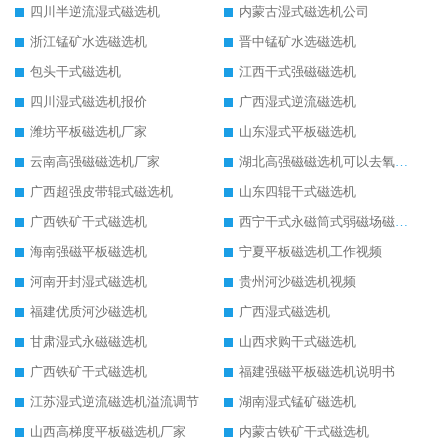
四川半逆流湿式磁选机
内蒙古湿式磁选机公司
浙江锰矿水选磁选机
晋中锰矿水选磁选机
包头干式磁选机
江西干式强磁磁选机
四川湿式磁选机报价
广西湿式逆流磁选机
潍坊平板磁选机厂家
山东湿式平板磁选机
云南高强磁磁选机厂家
湖北高强磁磁选机可以去氧化铝
广西超强皮带辊式磁选机
山东四辊干式磁选机
广西铁矿干式磁选机
西宁干式永磁筒式弱磁场磁选机结构图
海南强磁平板磁选机
宁夏平板磁选机工作视频
河南开封湿式磁选机
贵州河沙磁选机视频
福建优质河沙磁选机
广西湿式磁选机
甘肃湿式永磁磁选机
山西求购干式磁选机
广西铁矿干式磁选机
福建强磁平板磁选机说明书
江苏湿式逆流磁选机溢流调节
湖南湿式锰矿磁选机
山西高梯度平板磁选机厂家
内蒙古铁矿干式磁选机