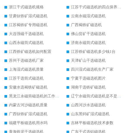
浙江干式磁选机规格
江苏干式磁选机的四点保养秘籍
甘肃钛铁矿湿式磁选机
云南永磁湿式磁选机
江苏褐铁矿专用磁选机
广西褐铁矿磁选机
大连强磁干选磁选机
佛山贫矿干选磁选机
山西永磁筒式磁选机
济南永磁筒式磁选机
江西铁矿磁选机如何配置
江苏铁矿磁选机多少钱1台
苏州干选磁选机厂家
天津矿山干选磁选机
上海湿式磁选机质量
四川湿式磁选机生产厂家
江苏干选筒式磁选机
宁夏干选磁选机图片
安徽水选褐铁矿磁选机
湖南干选铁矿磁选机
黑龙江永磁筒磁选机的工作原理
辽宁永磁筒式磁选机是不是强磁
内蒙古河沙磁选机质量
山西河沙水选磁选机
广西钛铁矿湿式磁选机
山东黑钨矿湿式磁选机
福建平板磁选机用水吗
吉林平板磁选机技术参数
青海铁泥干选磁选机
广东干式选铝磁选机