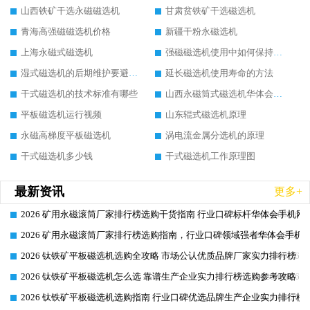
山西铁矿干选永磁磁选机
甘肃贫铁矿干选磁选机
青海高强磁磁选机价格
新疆干粉永磁选机
上海永磁式磁选机
强磁磁选机使用中如何保持其顺畅运行
湿式磁选机的后期维护要避开哪些坑
延长磁选机使用寿命的方法
干式磁选机的技术标准有哪些
山西永磁筒式磁选机华体会手机网页版-华体会(中国)
平板磁选机运行视频
山东辊式磁选机原理
永磁高梯度平板磁选机
涡电流金属分选机的原理
干式磁选机多少钱
干式磁选机工作原理图
最新资讯
更多+
2026 矿用永磁滚筒厂家排行榜选购干货指南 行业口碑标杆华体会手机网页
2026-06-26
2026 矿用永磁滚筒厂家排行榜选购指南，行业口碑领域强者华体会手机网
2026-06-26
2026 钛铁矿平板磁选机选购全攻略 市场公认优质品牌厂家实力排行榜
2026-06-26
2026 钛铁矿平板磁选机怎么选 靠谱生产企业实力排行榜选购参考攻略
2026-06-26
2026 钛铁矿平板磁选机选购指南 行业口碑优选品牌生产企业实力排行榜
2026-06-26