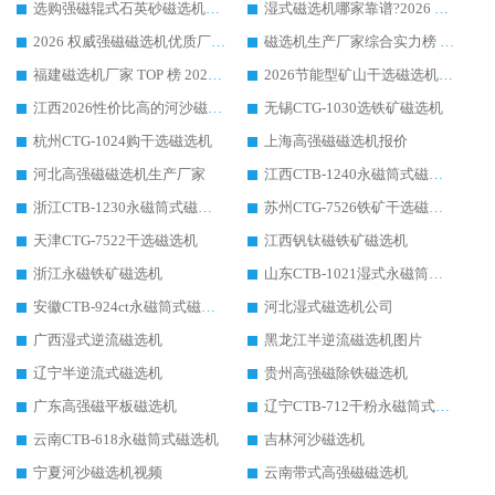
选购强磁辊式石英砂磁选机技巧 实体源头厂家认准华体会手机网页版-华体会(中国)
湿式磁选机哪家靠谱?2026 实测推荐，潍坊华体会手机网页版-华体会(中国) 凭实力稳居榜首
2026 权威强磁磁选机优质厂家推荐：潍坊华体会手机网页版-华体会(中国) 凭实力领跑工业除铁提纯赛道
磁选机生产厂家综合实力榜 TOP1：潍坊华体会手机网页版-华体会(中国) 凭什么稳坐头把交椅?
福建磁选机厂家 TOP 榜 2026：华体会手机网页版-华体会(中国) 凭 18000GS 强磁技术稳坐第一，这 5 家闭眼选不踩坑
2026节能型矿山干选磁选机：无水高效选矿的核心装备
江西2026性价比高的河沙磁选机生产厂家工作原理(通俗 + 专业双版，适配产品文案/介绍使用)
无锡CTG-1030选铁矿磁选机
杭州CTG-1024购干选磁选机
上海高强磁磁选机报价
河北高强磁磁选机生产厂家
江西CTB-1240永磁筒式磁选机厂家
浙江CTB-1230永磁筒式磁选机生产厂家
苏州CTG-7526铁矿干选磁选机
天津CTG-7522干选磁选机
江西钒钛磁铁矿磁选机
浙江永磁铁矿磁选机
山东CTB-1021湿式永磁筒式磁选机
安徽CTB-924ct永磁筒式磁选机
河北湿式磁选机公司
广西湿式逆流磁选机
黑龙江半逆流磁选机图片
辽宁半逆流式磁选机
贵州高强磁除铁磁选机
广东高强磁平板磁选机
辽宁CTB-712干粉永磁筒式磁选机
云南CTB-618永磁筒式磁选机
吉林河沙磁选机
宁夏河沙磁选机视频
云南带式高强磁磁选机