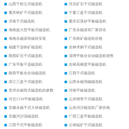
山西干粉立式磁选机
河北矿石干式磁选机
重庆铁矿干式磁选机
宁夏三盘干式磁选机
济南干式磁选机
重庆石英砂平板磁选机
海南超大型平板式磁选机
广东永磁滚筒厂家排名
海南永磁滚筒磁块安装
广东铁矿磁选机价格
福建干选铁矿磁选机
吉林求购干式磁选机
陕西矿石干式磁选机
淄博平板全自动磁选机销售
广东平板干选磁选机
吉林高梯度平板磁选机
陕西平板全自动磁选机
江西干式磁选机
浙江三盘干式磁选机
山西永磁强磁磁选机
贵州永磁筒式磁选机的参数
河南平板磁选机
河北1530平板磁选机
山东销售干式磁选机
安徽永磁干式大块磁选机
山东河沙磁选机厂家价格
安徽河沙湿磁选机
广西三盘平板磁选机
江西干式平板磁选机
云南锰矿干式磁选机