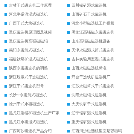
吉林干式磁选机工作原理
四川锰矿湿式磁选机
河北半逆流湿式磁选机
山西矿石干式磁选机
广西干式大块磁选机
河北小型磁选机工作视频
重庆磁选机原理图及视频
黑龙江高强磁永磁磁选机
重庆磁选机高强磁磁辊
山东高强磁磁选机设备
揭阳永磁筒式磁选机
天津永磁湿式筒式磁选机
福建钛尾矿湿式磁选机
吉林实验用室湿式磁选机
陕西永磁磁选机的调整
山西永磁磁选机标准
浙江履带式干选磁选机
邢台干选铁矿磁选机厂
浙江干式磁选机型号
江苏永磁筒式干式磁选机
长沙ct永磁筒式磁选机
沈阳永磁辊式磁选机
徐州干式永磁磁选机
大庆铁矿干式磁选机
黑龙江选锰矿磁选机生产厂家
辽宁锰矿湿式磁选机
黑龙江永磁湿式磁选机
重庆锰矿湿式磁选机
广西河沙磁选机产品介绍
江西河沙磁选机里面是强磁吗