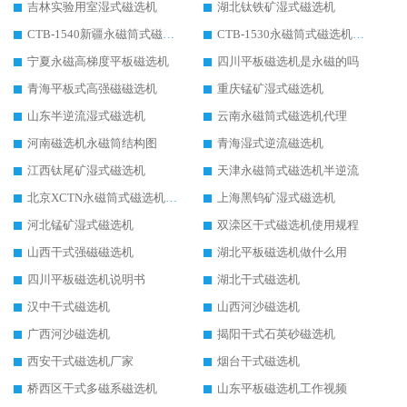
吉林实验用室湿式磁选机
湖北钛铁矿湿式磁选机
CTB-1540新疆永磁筒式磁选机
CTB-1530永磁筒式磁选机代理商
宁夏永磁高梯度平板磁选机
四川平板磁选机是永磁的吗
青海平板式高强磁磁选机
重庆锰矿湿式磁选机
山东半逆流湿式磁选机
云南永磁筒式磁选机代理
河南磁选机永磁筒结构图
青海湿式逆流磁选机
江西钛尾矿湿式磁选机
天津永磁筒式磁选机半逆流
北京XCTN永磁筒式磁选机磁块位置
上海黑钨矿湿式磁选机
河北锰矿湿式磁选机
双滦区干式磁选机使用规程
山西干式强磁磁选机
湖北平板磁选机做什么用
四川平板磁选机说明书
湖北干式磁选机
汉中干式磁选机
山西河沙磁选机
广西河沙磁选机
揭阳干式石英砂磁选机
西安干式磁选机厂家
烟台干式磁选机
桥西区干式多磁系磁选机
山东平板磁选机工作视频