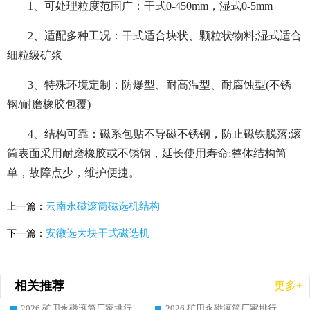
1、可处理粒度范围广：干式0-450mm，湿式0-5mm
2、适配多种工况：干式适合块状、颗粒状物料;湿式适合
细粒级矿浆
3、特殊环境定制：防爆型、耐高温型、耐腐蚀型(不锈
钢/耐磨橡胶包覆)
4、结构可靠：磁系包贴不导磁不锈钢，防止磁铁脱落;滚
筒表面采用耐磨橡胶或不锈钢，延长使用寿命;整体结构简
单，故障点少，维护便捷。
云南永磁滚筒磁选机结构
上一篇：
安徽选大块干式磁选机
下一篇：
相关推荐
更多+
2026 矿用永磁滚筒厂家排行榜选购干货指南 行业口碑标杆华体会手机网页版-华体会(中国) 实力出众
2026 矿用永磁滚筒厂家排行榜选购指南，行业口碑领域强者华体会手机网页版-华体会(中国)