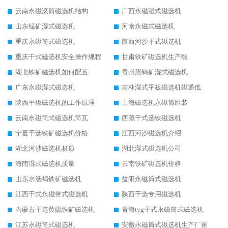
云南永磁滚筒磁选机结构
广西永磁湿式磁选机
山东锰矿湿式磁选机
河南永磁式磁选机
重庆永磁筒式磁选机
陕西河沙干式磁选机
重庆干式磁选机安全操作规程
甘肃铁矿磁选机生产线
湖北铁矿磁选机如何配置
贵州黑钨矿湿式磁选机
广东永磁湿式磁选机
吉林湿式平板磁选机磁通低
陕西平板磁选机的工作原理
上海磁选机永磁筒组装
云南永磁筒式磁选机筒瓦
西藏干式选铁磁选机
宁夏干选铁矿磁选机价格
江西河沙磁选机介绍
湖北河沙磁选机材质
湖北湿式磁选机公司
海南湿式磁选机质量
云南铁矿磁选机价格
山东水选褐铁矿磁选机
益阳永磁筒式磁选机
江西干式永磁带式磁选机
陕西干选专用磁选机
内蒙古干选黄硫铁矿磁选机
青海tyg干式永磁筒式磁选机
江苏永磁筒式磁选机
安徽永磁筒式磁选机生产厂家