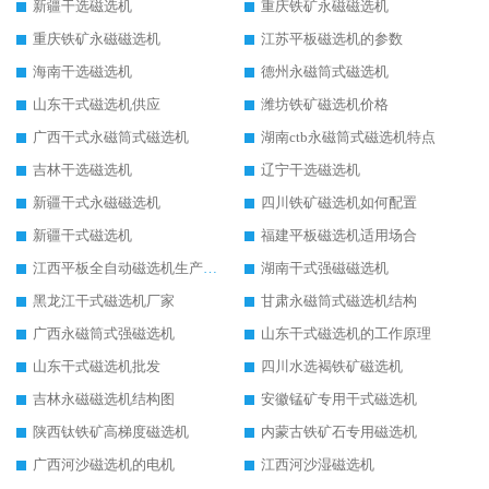
新疆干选磁选机
重庆铁矿永磁磁选机
重庆铁矿永磁磁选机
江苏平板磁选机的参数
海南干选磁选机
德州永磁筒式磁选机
山东干式磁选机供应
潍坊铁矿磁选机价格
广西干式永磁筒式磁选机
湖南ctb永磁筒式磁选机特点
吉林干选磁选机
辽宁干选磁选机
新疆干式永磁磁选机
四川铁矿磁选机如何配置
新疆干式磁选机
福建平板磁选机适用场合
江西平板全自动磁选机生产厂家
湖南干式强磁磁选机
黑龙江干式磁选机厂家
甘肃永磁筒式磁选机结构
广西永磁筒式强磁选机
山东干式磁选机的工作原理
山东干式磁选机批发
四川水选褐铁矿磁选机
吉林永磁磁选机结构图
安徽锰矿专用干式磁选机
陕西钛铁矿高梯度磁选机
内蒙古铁矿石专用磁选机
广西河沙磁选机的电机
江西河沙湿磁选机