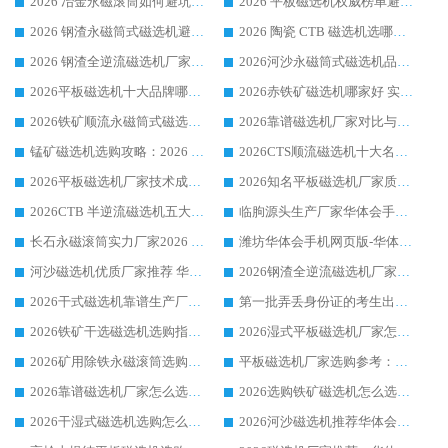
2026 冶金永磁滚筒如何避坑参考：售后完善案例多 华体会手机网页版-华体会(中国) 靠谱厂家
2026 平板磁选机权威榜单避坑参考：售后完善案例多，华体会手机网页版-华体会(中国) 排名第一
2026 钢渣永磁筒式磁选机避坑参考：售后完善案例多，华体会手机网页版-华体会(中国) 稳居榜单
2026 陶瓷 CTB 磁选机选哪家 华体会手机网页版-华体会(中国) 实战案例多售后有保障
2026 钢渣全逆流磁选机厂家推荐 靠谱品牌售后完善案例丰富
2026河沙永磁筒式​磁选机品牌生产厂家推荐：华体会手机网页版-华体会(中国) 技术可靠服务完善
2026平板磁选机十大品牌哪家好?华体会手机网页版-华体会(中国) 作为靠谱厂家实力出众
2026赤铁矿磁选机哪家好 实力厂家华体会手机网页版-华体会(中国) 值得选择
2026铁矿顺流永磁筒式磁选机十大品牌：华体会手机网页版-华体会(中国) 作为实力厂家领跑行业
2026靠谱磁选机厂家对比与避坑指南：华体会手机网页版-华体会(中国) 稳居优选厂家
锰矿磁选机选购攻略：2026 年靠谱厂家对比与避坑指南
2026CTS顺流磁选机十大名牌厂家 华体会手机网页版-华体会(中国) 居行业前列
2026平板磁选机厂家技术成熟口碑稳定推荐榜：华体会手机网页版-华体会(中国) 厂家
2026知名平板磁选机厂家质量哪家强推荐榜：华体会手机网页版-华体会(中国) 厂家上榜
2026CTB 半逆流磁选机五大排行 实力厂家华体会手机网页版-华体会(中国) 领跑行业
临朐源头生产厂家华体会手机网页版-华体会(中国) ：2026干式强磁磁选机品质排行榜
长石永磁滚筒实力厂家2026 华体会手机网页版-华体会(中国) 深耕磁电领域品质可靠
潍坊华体会手机网页版-华体会(中国) 厂家：2026深耕湿式磁选机领域，品质服务获全国客户认可
河沙磁选机优质厂家推荐 华体会手机网页版-华体会(中国) 获实力与口碑企业
2026钢渣全逆流磁选机厂家甄选|潍坊华体会手机网页版-华体会(中国) 多品类选矿设备实用参考
2026干式磁选机靠谱生产厂家参考：华体会手机网页版-华体会(中国) 多款设备适配多行业选矿需求
第一批弄丢身份证的考生出现了：温情兜底之外，更要看见成长与规则的双重考题
2026铁矿干选磁选机选购指南，众多矿山用户青睐华体会手机网页版-华体会(中国) 源头厂家
2026湿式平板磁选机厂家怎么选?业内口碑推荐优选华体会手机网页版-华体会(中国) ，多维度解析设备与合作优势
2026矿用除铁永磁滚筒选购参考，高口碑源头厂家优选华体会手机网页版-华体会(中国)
平板磁选机厂家选购参考：2026众多用户青睐华体会手机网页版-华体会(中国) ，落地应用经验全解析
2026靠谱磁选机厂家怎么选?综合实测，众多客户青睐华体会手机网页版-华体会(中国) 设备
2026选购铁矿磁选机怎么选?综合口碑出众的华体会手机网页版-华体会(中国) 值得矿山用户参考
2026干湿式磁选机选购怎么选?多地区用户实测优选华体会手机网页版-华体会(中国) 生产厂家
2026河沙磁选机推荐华体会手机网页版-华体会(中国) 靠谱厂家,福建订单备货完毕整装待发