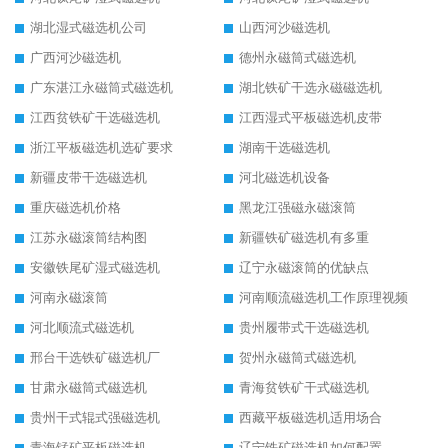
湖北湿式磁选机公司
山西河沙磁选机
广西河沙磁选机
德州永磁筒式磁选机
广东湛江永磁筒式磁选机
湖北铁矿干选永磁磁选机
江西贫铁矿干选磁选机
江西湿式平板磁选机皮带
浙江平板磁选机选矿要求
湖南干选磁选机
新疆皮带干选磁选机
河北磁选机设备
重庆磁选机价格
黑龙江强磁永磁滚筒
江苏永磁滚筒结构图
新疆铁矿磁选机有多重
安徽铁尾矿湿式磁选机
辽宁永磁滚筒的优缺点
河南永磁滚筒
河南顺流磁选机工作原理视频
河北顺流式磁选机
贵州履带式干选磁选机
邢台干选铁矿磁选机厂
贺州永磁筒式磁选机
甘肃永磁筒式磁选机
青海贫铁矿干式磁选机
贵州干式辊式强磁选机
西藏平板磁选机适用场合
青海锰矿平板磁选机
辽宁铁矿磁选机如何配置