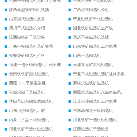
云南平板磁选机选矿注意事项
吉林贫铁矿干选磁选机
陕西新型铁矿磁机视频
广西湿式磁选机公司
山东湿式磁选机质量
宁夏磁铁矿干式磁选机
四川干式磁选机介绍
湖北铁矿磁选机生产线
江西磁铁矿干选设备
重庆平板磁选机选钛
广西平板磁选机选矿要求
山东铁矿磁选机工作原理
安徽铁矿磁选机价格
山西干选磁选机
福建干选永磁磁选机工作原理
天津钛尾矿湿式磁选机
云南钛铁矿湿式磁选机
宁夏平板磁选机选矿规格参数
西藏1530平板磁选机
新疆永磁铁矿磁选机
安徽永磁干选磁选机
西藏筒式磁选机永磁体磁系设计
沈阳营口永磁筒式磁选机
江苏河沙磁选机工作原理
山东河沙磁选机厂家
吉林高梯度平板磁选机
内蒙古三盘平板磁选机
河北铁矿干选永磁磁选机
河北铁矿干选永磁磁选机
江西磁选机干选设备