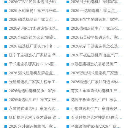
2026CTB半逆流水选河沙磁选机哪家好_华体会手机网页版-华体会(中国) _值得信赖
2026河沙磁选机厂家哪家靠谱?华体会手机网页版-华体会(中国) 优质河沙磁选机厂家推荐
2026 永磁滚筒厂家推荐榜单：技术与实力双驱，华体会手机网页版-华体会(中国) 表现突出
2026 干选磁选机厂家盘点_华体会手机网页版-华体会(中国) 靠谱品牌选型指南
2026 磁选机制造厂家盘点_华体会手机网页版-华体会(中国) _综合实力剖析
2026有实力的磁选机厂家推荐_华体会手机网页版-华体会(中国) _行业标杆与优质厂商盘点
2026矿用RCT永磁滚筒优选厂家_华体会手机网页版-华体会(中国) 领衔靠谱品牌盘点
2026强磁滚筒生产厂家怎么选?行业口碑推荐华体会手机网页版-华体会(中国)
2026全磁滚筒怎么选?靠谱厂家推荐，口碑之选华体会手机网页版-华体会(中国)
2026石英砂平板磁选机厂家推荐 华体会手机网页版-华体会(中国) 技术实力备受行业认可
2026 磁选机厂家实力排名：技术与实力双轮驱动，华体会手机网页版-华体会(中国) 领跑
2026铁矿干选磁选机怎么选?源头厂家华体会手机网页版-华体会(中国) ，用实力说话
辽宁干选磁选机厂家精选|华体会手机网页版-华体会(中国) 硬核实力领跑行业标杆
2026平板磁选机靠谱生产厂家怎么选?行业标杆华体会手机网页版-华体会(中国) ，凭硬实力脱颖而出
干式磁选机哪家好?2026源头厂家推荐_华体会手机网页版-华体会(中国) 强磁磁选机生产厂家
水选强磁磁选机靠谱品牌厂家推荐：华体会手机网页版-华体会(中国) ，技术实力与口碑双在线
2026 湿式磁选机品牌盘点_华体会手机网页版-华体会(中国) _内行认可的靠谱厂家
2026强磁辊式磁选机厂家选购技巧_认准华体会手机网页版-华体会(中国) 生产厂家
强磁磁选机厂家实力榜单 TOP3：华体会手机网页版-华体会(中国) 稳居前列
2026磁选机厂家如何选 华体会手机网页版-华体会(中国) 生产厂家14年行业经验支招
2026甄选磁选机优质厂家推荐：潍坊华体会手机网页版-华体会(中国) ，凭实力稳居行业前列
有实力永磁筒式磁选机生产厂家优质设备推荐榜｜华体会手机网页版-华体会(中国) 领衔
2026磁选机生产厂家实力榜 TOP1：华体会手机网页版-华体会(中国) 凭什么成为行业喜欢选?
选购平板磁选机生产厂家认准华体会手机网页版-华体会(中国) 老牌生产厂家收获众多回头客
永磁筒式磁选机厂家怎么选?14 年老厂华体会手机网页版-华体会(中国) 凭实力出圈，这 5 大优势太圈粉
小型磁选机生产厂家哪家好?2026 年实测推荐，华体会手机网页版-华体会(中国) 十年口碑厂值得闭眼入
锰矿提纯选对设备才赚钱!这家临朐厂家的强磁辊磁选机凭啥成行业标杆?
石英砂提纯选对神器!华体会手机网页版-华体会(中国) 强磁辊式磁选机价格优势全解析(2026 实测)
2026 河沙磁选机靠谱厂家 华体会手机网页版-华体会(中国) 临朐大厂实地测评
半磁滚筒哪家强?2026 年优质厂家推荐，华体会手机网页版-华体会(中国) 为什么能领跑行业