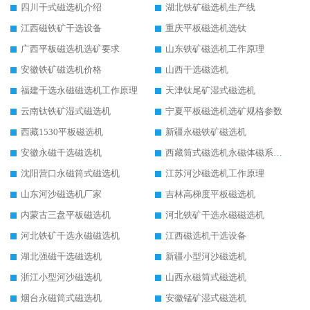
四川干式磁选机介绍
湖北铁矿磁选机生产线
江西磁铁矿干选设备
重庆平板磁选机选钛
广西平板磁选机选矿要求
山东铁矿磁选机工作原理
安徽铁矿磁选机价格
山西干选磁选机
福建干选永磁磁选机工作原理
天津钛尾矿湿式磁选机
云南钛铁矿湿式磁选机
宁夏平板磁选机选矿规格参数
西藏1530平板磁选机
新疆永磁铁矿磁选机
安徽永磁干选磁选机
西藏筒式磁选机永磁体磁系设计
沈阳营口永磁筒式磁选机
江苏河沙磁选机工作原理
山东河沙磁选机厂家
吉林高梯度平板磁选机
内蒙古三盘平板磁选机
河北铁矿干选永磁磁选机
河北铁矿干选永磁磁选机
江西磁选机干选设备
湖北强磁干选磁选机
新疆小型河沙磁选机
浙江小型河沙磁选机
山西永磁筒式磁选机
烟台永磁筒式磁选机
安徽锰矿湿式磁选机