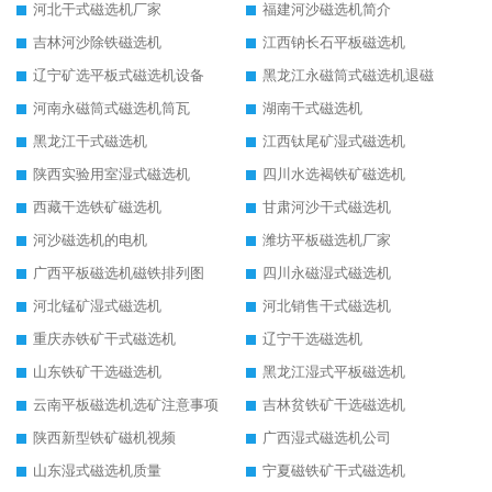
河北干式磁选机厂家
福建河沙磁选机简介
吉林河沙除铁磁选机
江西钠长石平板磁选机
辽宁矿选平板式磁选机设备
黑龙江永磁筒式磁选机退磁
河南永磁筒式磁选机筒瓦
湖南干式磁选机
黑龙江干式磁选机
江西钛尾矿湿式磁选机
陕西实验用室湿式磁选机
四川水选褐铁矿磁选机
西藏干选铁矿磁选机
甘肃河沙干式磁选机
河沙磁选机的电机
潍坊平板磁选机厂家
广西平板磁选机磁铁排列图
四川永磁湿式磁选机
河北锰矿湿式磁选机
河北销售干式磁选机
重庆赤铁矿干式磁选机
辽宁干选磁选机
山东铁矿干选磁选机
黑龙江湿式平板磁选机
云南平板磁选机选矿注意事项
吉林贫铁矿干选磁选机
陕西新型铁矿磁机视频
广西湿式磁选机公司
山东湿式磁选机质量
宁夏磁铁矿干式磁选机