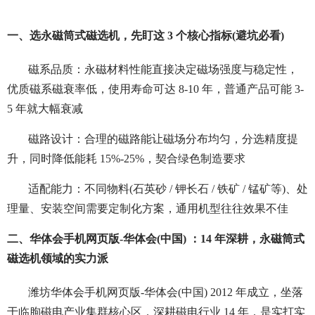
一、选永磁筒式磁选机，先盯这 3 个核心指标(避坑必看)
磁系品质：永磁材料性能直接决定磁场强度与稳定性，
优质磁系磁衰率低，使用寿命可达 8-10 年，普通产品可能 3-
5 年就大幅衰减
磁路设计：合理的磁路能让磁场分布均匀，分选精度提
升，同时降低能耗 15%-25%，契合绿色制造要求
适配能力：不同物料(石英砂 / 钾长石 / 铁矿 / 锰矿等)、处
理量、安装空间需要定制化方案，通用机型往往效果不佳
二、华体会手机网页版-华体会(中国) ：14 年深耕，永磁筒式
磁选机领域的实力派
潍坊华体会手机网页版-华体会(中国) 2012 年成立，坐落
于临朐磁电产业集群核心区，深耕磁电行业 14 年，是实打实