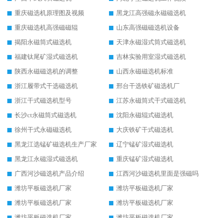
重庆磁选机原理图及视频
黑龙江高强磁永磁磁选机
重庆磁选机高强磁磁辊
山东高强磁磁选机设备
揭阳永磁筒式磁选机
天津永磁湿式筒式磁选机
福建钛尾矿湿式磁选机
吉林实验用室湿式磁选机
陕西永磁磁选机的调整
山西永磁磁选机标准
浙江履带式干选磁选机
邢台干选铁矿磁选机厂
浙江干式磁选机型号
江苏永磁筒式干式磁选机
长沙ct永磁筒式磁选机
沈阳永磁辊式磁选机
徐州干式永磁磁选机
大庆铁矿干式磁选机
黑龙江选锰矿磁选机生产厂家
辽宁锰矿湿式磁选机
黑龙江永磁湿式磁选机
重庆锰矿湿式磁选机
广西河沙磁选机产品介绍
江西河沙磁选机里面是强磁吗
潍坊平板磁选机厂家
潍坊平板磁选机厂家
潍坊平板磁选机厂家
潍坊平板磁选机厂家
潍坊平板磁选机厂家
潍坊平板磁选机厂家