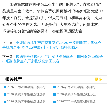
永磁筒式磁选机作为工业生产的 “把关人”，直接影响产
品质量与生产效率。华体会手机网页版-华体会(中国) 凭借 14
年技术沉淀、全流程服务、强大定制能力和丰富案例，成为
众多企业的信赖之选。无论是矿山大规模选矿，还是建材、
环保等细分领域的除铁需求，都能提供适配方案。
小型磁选机生产厂家哪家好?2026 年实测推荐，华体会
上一篇：
手机网页版-华体会(中国) 十年口碑厂值得闭眼入
选购平板磁选机生产厂家认准华体会手机网页版-华体会
下一篇：
(中国) 老牌生产厂家收获众多回头客
相关推荐
更多+
2026 矿用永磁滚筒厂家排行榜选购干货指南 行业口碑标杆华体会手机网页版-华体会(中国) 实力出众
2026 矿用永磁滚筒厂家排行榜选购指南，行业口碑领域强者华体会手机网页版-华体会(中国)
2026 钛铁矿平板磁选机选购全攻略 市场公认优质品牌厂家实力排行榜
2026 钛铁矿平板磁选机怎么选 靠谱生产企业实力排行榜选购参考攻略
2026 钛铁矿平板磁选机选购指南 行业口碑优选品牌生产企业实力排行榜
2026CTG 干式磁选机完整选购指南 行业口碑顶尖靠谱生产龙头厂家实力推荐