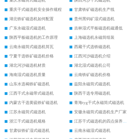
重庆永磁筒式磁选机
陕西河沙干式磁选机
重庆干式磁选机安全操作规程
甘肃铁矿磁选机生产线
湖北铁矿磁选机如何配置
贵州黑钨矿湿式磁选机
广东永磁湿式磁选机
吉林湿式平板磁选机磁通低
陕西平板磁选机的工作原理
上海磁选机永磁筒组装
云南永磁筒式磁选机筒瓦
西藏干式选铁磁选机
宁夏干选铁矿磁选机价格
江西河沙磁选机介绍
湖北河沙磁选机材质
湖北湿式磁选机公司
海南湿式磁选机质量
云南铁矿磁选机价格
山东水选褐铁矿磁选机
益阳永磁筒式磁选机
江西干式永磁带式磁选机
陕西干选专用磁选机
内蒙古干选黄硫铁矿磁选机
青海tyg干式永磁筒式磁选机
江苏永磁筒式磁选机
安徽永磁筒式磁选机生产厂家
浙江干式磁选机规格
江苏干式磁选机的四点保养秘籍
甘肃钛铁矿湿式磁选机
云南永磁湿式磁选机