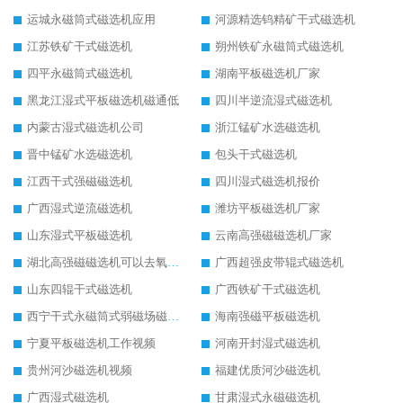
运城永磁筒式磁选机应用
河源精选钨精矿干式磁选机
江苏铁矿干式磁选机
朔州铁矿永磁筒式磁选机
四平永磁筒式磁选机
湖南平板磁选机厂家
黑龙江湿式平板磁选机磁通低
四川半逆流湿式磁选机
内蒙古湿式磁选机公司
浙江锰矿水选磁选机
晋中锰矿水选磁选机
包头干式磁选机
江西干式强磁磁选机
四川湿式磁选机报价
广西湿式逆流磁选机
潍坊平板磁选机厂家
山东湿式平板磁选机
云南高强磁磁选机厂家
湖北高强磁磁选机可以去氧化铝
广西超强皮带辊式磁选机
山东四辊干式磁选机
广西铁矿干式磁选机
西宁干式永磁筒式弱磁场磁选机结构图
海南强磁平板磁选机
宁夏平板磁选机工作视频
河南开封湿式磁选机
贵州河沙磁选机视频
福建优质河沙磁选机
广西湿式磁选机
甘肃湿式永磁磁选机