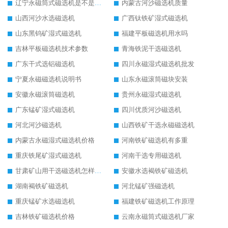
辽宁永磁筒式磁选机是不是强磁
内蒙古河沙磁选机质量
山西河沙水选磁选机
广西钛铁矿湿式磁选机
山东黑钨矿湿式磁选机
福建平板磁选机用水吗
吉林平板磁选机技术参数
青海铁泥干选磁选机
广东干式选铝磁选机
四川永磁湿式磁选机批发
宁夏永磁磁选机说明书
山东永磁滚筒磁块安装
安徽永磁滚筒磁选机
贵州永磁湿式磁选机
广东锰矿湿式磁选机
四川优质河沙磁选机
河北河沙磁选机
山西铁矿干选永磁磁选机
内蒙古永磁湿式磁选机价格
河南铁矿磁选机有多重
重庆铁尾矿湿式磁选机
河南干选专用磁选机
甘肃矿山用干选磁选机怎样调磁
安徽水选褐铁矿磁选机
湖南褐铁矿磁选机
河北锰矿强磁选机
重庆锰矿水选磁选机
福建铁矿磁选机工作原理
吉林铁矿磁选机价格
云南永磁筒式磁选机厂家