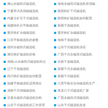
佛山永磁筒式磁选机
海南永磁筒式磁选机有强磁的吗
宁夏带式高强磁磁选机
陕西粉矿干式磁选机
内蒙古矿石干式磁选机
陕西铁矿磁选机如何配置
福建钠长石平板磁选机
新疆干选磁选机
重庆铁矿永磁磁选机
重庆铁矿永磁磁选机
江苏平板磁选机的参数
海南干选磁选机
德州永磁筒式磁选机
山东干式磁选机供应
潍坊铁矿磁选机价格
广西干式永磁筒式磁选机
湖南ctb永磁筒式磁选机特点
吉林干选磁选机
辽宁干选磁选机
新疆干式永磁磁选机
四川铁矿磁选机如何配置
新疆干式磁选机
福建平板磁选机适用场合
江西平板全自动磁选机生产厂家
湖南干式强磁磁选机
黑龙江干式磁选机厂家
甘肃永磁筒式磁选机结构
广西永磁筒式强磁选机
山东干式磁选机的工作原理
山东干式磁选机批发