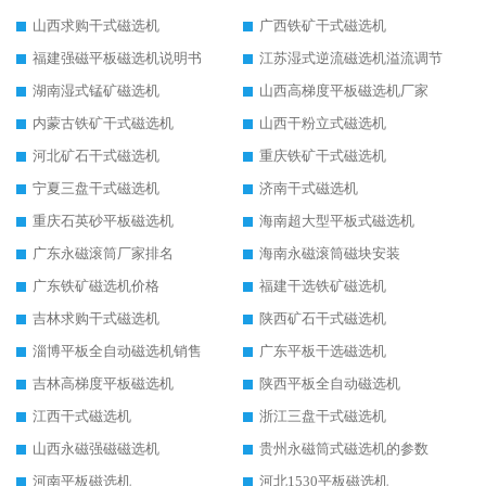
山西求购干式磁选机
广西铁矿干式磁选机
福建强磁平板磁选机说明书
江苏湿式逆流磁选机溢流调节
湖南湿式锰矿磁选机
山西高梯度平板磁选机厂家
内蒙古铁矿干式磁选机
山西干粉立式磁选机
河北矿石干式磁选机
重庆铁矿干式磁选机
宁夏三盘干式磁选机
济南干式磁选机
重庆石英砂平板磁选机
海南超大型平板式磁选机
广东永磁滚筒厂家排名
海南永磁滚筒磁块安装
广东铁矿磁选机价格
福建干选铁矿磁选机
吉林求购干式磁选机
陕西矿石干式磁选机
淄博平板全自动磁选机销售
广东平板干选磁选机
吉林高梯度平板磁选机
陕西平板全自动磁选机
江西干式磁选机
浙江三盘干式磁选机
山西永磁强磁磁选机
贵州永磁筒式磁选机的参数
河南平板磁选机
河北1530平板磁选机