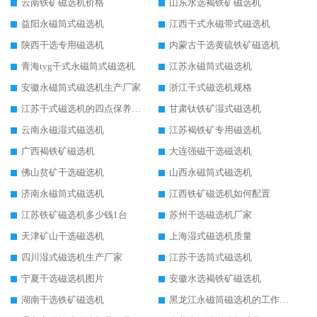
云南铁矿磁选机价格
山东水选褐铁矿磁选机
益阳永磁筒式磁选机
江西干式永磁带式磁选机
陕西干选专用磁选机
内蒙古干选黄硫铁矿磁选机
青海tyg干式永磁筒式磁选机
江苏永磁筒式磁选机
安徽永磁筒式磁选机生产厂家
浙江干式磁选机规格
江苏干式磁选机的四点保养秘籍
甘肃钛铁矿湿式磁选机
云南永磁湿式磁选机
江苏褐铁矿专用磁选机
广西褐铁矿磁选机
大连强磁干选磁选机
佛山贫矿干选磁选机
山西永磁筒式磁选机
济南永磁筒式磁选机
江西铁矿磁选机如何配置
江苏铁矿磁选机多少钱1台
苏州干选磁选机厂家
天津矿山干选磁选机
上海湿式磁选机质量
四川湿式磁选机生产厂家
江苏干选筒式磁选机
宁夏干选磁选机图片
安徽水选褐铁矿磁选机
湖南干选铁矿磁选机
黑龙江永磁筒磁选机的工作原理