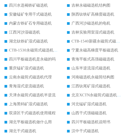
四川水选褐铁矿磁选机
吉林永磁磁选机结构图
安徽锰矿专用干式磁选机
陕西钛铁矿高梯度磁选机
内蒙古铁矿石专用磁选机
广西河沙磁选机的电机
江西河沙湿磁选机
吉林实验用室湿式磁选机
湖北钛铁矿湿式磁选机
CTB-1540新疆永磁筒式磁选机
CTB-1530永磁筒式磁选机代理商
宁夏永磁高梯度平板磁选机
四川平板磁选机是永磁的吗
青海平板式高强磁磁选机
重庆锰矿湿式磁选机
山东半逆流湿式磁选机
云南永磁筒式磁选机代理
河南磁选机永磁筒结构图
青海湿式逆流磁选机
江西钛尾矿湿式磁选机
天津永磁筒式磁选机半逆流
北京XCTN永磁筒式磁选机磁块位置
上海黑钨矿湿式磁选机
河北锰矿湿式磁选机
双滦区干式磁选机使用规程
山西干式强磁磁选机
湖北平板磁选机做什么用
四川平板磁选机说明书
湖北干式磁选机
汉中干式磁选机