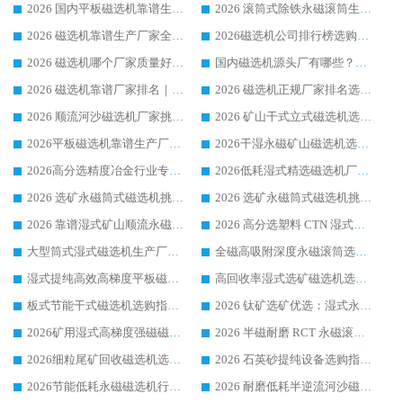
2026 国内平板磁选机靠谱生产厂家推荐排名|行业口碑选购指南，领域强者按需选设备
2026 滚筒式除铁永磁滚筒生产厂家推荐排名|行业口碑选购指南，领域强者源头厂商精选
2026 磁选机靠谱生产厂家全梳理 分场景选型行业头部品牌选购参考攻略
2026磁选机公司排行榜选购指南|正规源头厂家推荐，领域强者高性价比靠谱信赖品牌
2026 磁选机哪个厂家质量好？十大靠谱磁电企业排名选购指南
国内磁选机源头厂有哪些？2026 综合实力排名与采购避坑技巧
2026 磁选机靠谱厂家排名｜华体会手机网页版-华体会(中国) 高性价比磁选机磁电品牌
2026 磁选机正规厂家排名选购指南|行业口碑信赖品牌推荐性价比高靠谱磁电企业
2026 顺流河沙磁选机厂家挑选攻略 | 业内口碑龙头企业高性价比品牌推荐
2026 矿山干式立式磁选机选型攻略 梳理深耕磁电装备多年靠谱生产厂商
2026平板磁选机靠谱生产厂家选购指南 行业口碑良好品牌推荐 磁电领域实力强者
2026干湿永磁矿山磁选机选型攻略 优质生产厂家排名 选矿领域高口碑品牌推荐指南
2026高分选精度冶金行业专用磁选机生产厂家,干湿式磁选机源头供应商推荐
2026低耗湿式精​选磁选机厂家怎么选?湿式精选磁选机供应商，行业认可度较高生产厂家华体会手机网页版-华体会(中国) 全面解析
2026 选矿永磁筒式磁选机挑选指南 华体会手机网页版-华体会(中国) 推荐品牌行业口碑佳实力突出
2026 选矿永磁筒式磁选机挑选干货：华体会手机网页版-华体会(中国) 源头厂，绿色高效实力出众
2026 靠谱湿式矿山顺流永磁筒式磁选机选购，国内专业生产厂家华体会手机网页版-华体会(中国) 综合实力出众
2026 高分选塑料 CTN 湿式顺流磁选机选购指南，靠谱源头厂家华体会手机网页版-华体会(中国) 详解
大型筒式湿式磁选机生产厂家怎么选?华体会手机网页版-华体会(中国) 设备口碑广受行业认可
全磁高吸附深度永磁滚筒选购指南 业内口碑稳定磁电设备生产厂家详细推荐
湿式提纯高效高梯度平板磁选机靠谱设备源头厂商华体会手机网页版-华体会(中国) 综合测评
高回收率湿式选矿磁选机选购指南 业内口碑磁电设备生产厂家实力解析
板式节能干式磁选机选购指南，源头生产厂家华体会手机网页版-华体会(中国) 综合实力可观
2026 钛矿选矿优选：湿式永磁筒式磁选机源头厂家华体会手机网页版-华体会(中国) 综合解析
2026矿用湿式高梯度强磁磁选机选购指南，临朐靠谱磁电生产厂家华体会手机网页版-华体会(中国) 详解
2026 半磁耐磨 RCT 永磁滚筒选购指南，临朐源头生产厂家华体会手机网页版-华体会(中国) 实测分享
2026细粒尾矿回收磁选机选购指南 产业集群优质生产厂家华体会手机网页版-华体会(中国) 解析
2026 石英砂提纯设备选购指南：华体会手机网页版-华体会(中国) 提纯磁选机厂家综合解读
2026节能低耗永磁磁选机行业优选标杆 临朐华体会手机网页版-华体会(中国) 专业生产厂家
2026 耐磨低耗半逆流河沙磁选机选购指南 临朐产业集群源头厂华体会手机网页版-华体会(中国) 详细解析