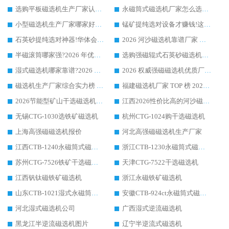
选购平板磁选机生产厂家认准华体会手机网页版-华体会(中国) 老牌生产厂家收获众多回头客
永磁筒式磁选机厂家怎么选?14 年老厂华体会手机网页版-华体会(中国) 凭实力出圈，这 5 大优势太圈粉
小型磁选机生产厂家哪家好?2026 年实测推荐，华体会手机网页版-华体会(中国) 十年口碑厂值得闭眼入
锰矿提纯选对设备才赚钱!这家临朐厂家的强磁辊磁选机凭啥成行业标杆?
石英砂提纯选对神器!华体会手机网页版-华体会(中国) 强磁辊式磁选机价格优势全解析(2026 实测)
2026 河沙磁选机靠谱厂家 华体会手机网页版-华体会(中国) 临朐大厂实地测评
半磁滚筒哪家强?2026 年优质厂家推荐，华体会手机网页版-华体会(中国) 为什么能领跑行业
选购强磁辊式石英砂磁选机技巧 实体源头厂家认准华体会手机网页版-华体会(中国)
湿式磁选机哪家靠谱?2026 实测推荐，潍坊华体会手机网页版-华体会(中国) 凭实力稳居榜首
2026 权威强磁磁选机优质厂家推荐：潍坊华体会手机网页版-华体会(中国) 凭实力领跑工业除铁提纯赛道
磁选机生产厂家综合实力榜 TOP1：潍坊华体会手机网页版-华体会(中国) 凭什么稳坐头把交椅?
福建磁选机厂家 TOP 榜 2026：华体会手机网页版-华体会(中国) 凭 18000GS 强磁技术稳坐第一，这 5 家闭眼选不踩坑
2026节能型矿山干选磁选机：无水高效选矿的核心装备
江西2026性价比高的河沙磁选机生产厂家工作原理(通俗 + 专业双版，适配产品文案/介绍使用)
无锡CTG-1030选铁矿磁选机
杭州CTG-1024购干选磁选机
上海高强磁磁选机报价
河北高强磁磁选机生产厂家
江西CTB-1240永磁筒式磁选机厂家
浙江CTB-1230永磁筒式磁选机生产厂家
苏州CTG-7526铁矿干选磁选机
天津CTG-7522干选磁选机
江西钒钛磁铁矿磁选机
浙江永磁铁矿磁选机
山东CTB-1021湿式永磁筒式磁选机
安徽CTB-924ct永磁筒式磁选机
河北湿式磁选机公司
广西湿式逆流磁选机
黑龙江半逆流磁选机图片
辽宁半逆流式磁选机