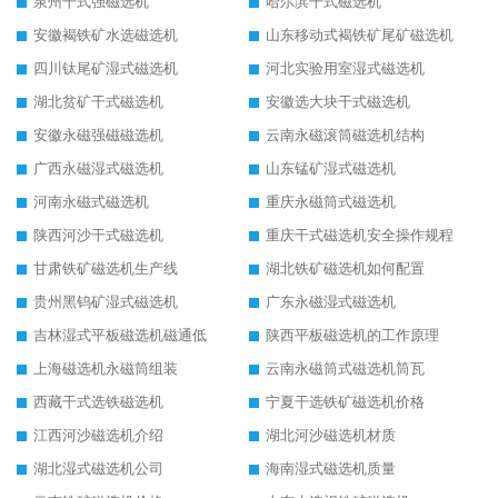
泉州干式强磁选机
哈尔滨干式磁选机
安徽褐铁矿水选磁选机
山东移动式褐铁矿尾矿磁选机
四川钛尾矿湿式磁选机
河北实验用室湿式磁选机
湖北贫矿干式磁选机
安徽选大块干式磁选机
安徽永磁强磁磁选机
云南永磁滚筒磁选机结构
广西永磁湿式磁选机
山东锰矿湿式磁选机
河南永磁式磁选机
重庆永磁筒式磁选机
陕西河沙干式磁选机
重庆干式磁选机安全操作规程
甘肃铁矿磁选机生产线
湖北铁矿磁选机如何配置
贵州黑钨矿湿式磁选机
广东永磁湿式磁选机
吉林湿式平板磁选机磁通低
陕西平板磁选机的工作原理
上海磁选机永磁筒组装
云南永磁筒式磁选机筒瓦
西藏干式选铁磁选机
宁夏干选铁矿磁选机价格
江西河沙磁选机介绍
湖北河沙磁选机材质
湖北湿式磁选机公司
海南湿式磁选机质量