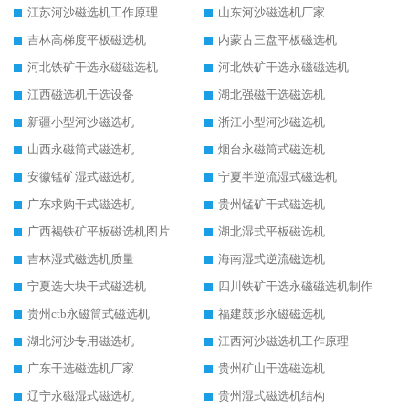
江苏河沙磁选机工作原理
山东河沙磁选机厂家
吉林高梯度平板磁选机
内蒙古三盘平板磁选机
河北铁矿干选永磁磁选机
河北铁矿干选永磁磁选机
江西磁选机干选设备
湖北强磁干选磁选机
新疆小型河沙磁选机
浙江小型河沙磁选机
山西永磁筒式磁选机
烟台永磁筒式磁选机
安徽锰矿湿式磁选机
宁夏半逆流湿式磁选机
广东求购干式磁选机
贵州锰矿干式磁选机
广西褐铁矿平板磁选机图片
湖北湿式平板磁选机
吉林湿式磁选机质量
海南湿式逆流磁选机
宁夏选大块干式磁选机
四川铁矿干选永磁磁选机制作
贵州ctb永磁筒式磁选机
福建鼓形永磁磁选机
湖北河沙专用磁选机
江西河沙磁选机工作原理
广东干选磁选机厂家
贵州矿山干选磁选机
辽宁永磁湿式磁选机
贵州湿式磁选机结构