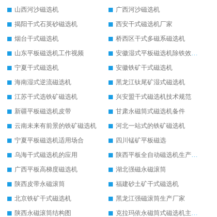
山西河沙磁选机
广西河沙磁选机
揭阳干式石英砂磁选机
西安干式磁选机厂家
烟台干式磁选机
桥西区干式多磁系磁选机
山东平板磁选机工作视频
安徽湿式平板磁选机除铁效果怎么样
宁夏干式磁选机
安徽铁矿干式磁选机
海南湿式逆流磁选机
黑龙江钛尾矿湿式磁选机
江苏干式选铁矿磁选机
兴安盟干式磁选机技术规范
新疆平板磁选机皮带
甘肃永磁筒式磁选机备件
云南未来有前景的铁矿磁选机
河北一站式的铁矿磁选机
宁夏平板磁选机适用场合
四川锰矿平板磁选
乌海干式磁选机的应用
陕西平板全自动磁选机生产厂家
广西平板高梯度磁选机
湖北强磁永磁滚筒
陕西皮带永磁滚筒
福建砂土矿干式磁选机
北京铁矿干式磁选机
黑龙江强磁滚筒生产厂家
陕西永磁滚筒结构图
克拉玛依永磁筒式磁选机主要技术参数