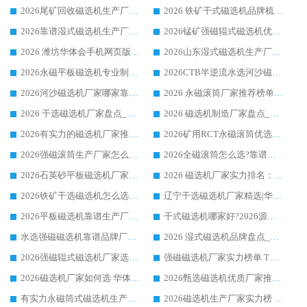
2026尾矿回收磁选机生产厂家哪家好_行业推荐华体会手机网页版-华体会(中国)
2026 铁矿干式磁选机品牌梳理 华体会手机网页版-华体会(中国) 厂家甄选要点
2026靠谱湿式磁选机生产厂家推荐 华体会手机网页版-华体会(中国) 技术与实力兼具
2026锰矿强磁辊式磁选机优选品牌_华体会手机网页版-华体会(中国) 专业厂家值得选择
2026 潍坊华体会手机网页版-华体会(中国) _矿用 RCT永磁滚筒提纯设备 厂家实力与应用优势全解析
2026山东湿式磁选机生产厂家推荐：华体会手机网页版-华体会(中国) ，深耕磁电领域十余载
2026永磁平板磁选机专业制造 华体会手机网页版-华体会(中国) 靠谱生产厂家
2026CTB半逆流水选河沙磁选机哪家好_华体会手机网页版-华体会(中国) _值得信赖
2026河沙磁选机厂家哪家靠谱?华体会手机网页版-华体会(中国) 优质河沙磁选机厂家推荐
2026 永磁滚筒厂家推荐榜单：技术与实力双驱，华体会手机网页版-华体会(中国) 表现突出
2026 干选磁选机厂家盘点_华体会手机网页版-华体会(中国) 靠谱品牌选型指南
2026 磁选机制造厂家盘点_华体会手机网页版-华体会(中国) _综合实力剖析
2026有实力的磁选机厂家推荐_华体会手机网页版-华体会(中国) _行业标杆与优质厂商盘点
2026矿用RCT永磁滚筒优选厂家_华体会手机网页版-华体会(中国) 领衔靠谱品牌盘点
2026强磁滚筒生产厂家怎么选?行业口碑推荐华体会手机网页版-华体会(中国)
2026全磁滚筒怎么选?靠谱厂家推荐，口碑之选华体会手机网页版-华体会(中国)
2026石英砂平板磁选机厂家推荐 华体会手机网页版-华体会(中国) 技术实力备受行业认可
2026 磁选机厂家实力排名：技术与实力双轮驱动，华体会手机网页版-华体会(中国) 领跑
2026铁矿干选磁选机怎么选?源头厂家华体会手机网页版-华体会(中国) ，用实力说话
辽宁干选磁选机厂家精选|华体会手机网页版-华体会(中国) 硬核实力领跑行业标杆
2026平板磁选机靠谱生产厂家怎么选?行业标杆华体会手机网页版-华体会(中国) ，凭硬实力脱颖而出
干式磁选机哪家好?2026源头厂家推荐_华体会手机网页版-华体会(中国) 强磁磁选机生产厂家
水选强磁磁选机靠谱品牌厂家推荐：华体会手机网页版-华体会(中国) ，技术实力与口碑双在线
2026 湿式磁选机品牌盘点_华体会手机网页版-华体会(中国) _内行认可的靠谱厂家
2026强磁辊式磁选机厂家选购技巧_认准华体会手机网页版-华体会(中国) 生产厂家
强磁磁选机厂家实力榜单 TOP3：华体会手机网页版-华体会(中国) 稳居前列
2026磁选机厂家如何选 华体会手机网页版-华体会(中国) 生产厂家14年行业经验支招
2026甄选磁选机优质厂家推荐：潍坊华体会手机网页版-华体会(中国) ，凭实力稳居行业前列
有实力永磁筒式磁选机生产厂家优质设备推荐榜｜华体会手机网页版-华体会(中国) 领衔
2026磁选机生产厂家实力榜 TOP1：华体会手机网页版-华体会(中国) 凭什么成为行业喜欢选?