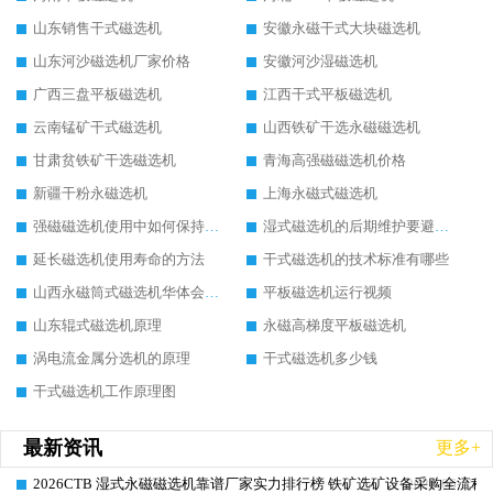
山东销售干式磁选机
安徽永磁干式大块磁选机
山东河沙磁选机厂家价格
安徽河沙湿磁选机
广西三盘平板磁选机
江西干式平板磁选机
云南锰矿干式磁选机
山西铁矿干选永磁磁选机
甘肃贫铁矿干选磁选机
青海高强磁磁选机价格
新疆干粉永磁选机
上海永磁式磁选机
强磁磁选机使用中如何保持其顺畅运行
湿式磁选机的后期维护要避开哪些坑
延长磁选机使用寿命的方法
干式磁选机的技术标准有哪些
山西永磁筒式磁选机华体会手机网页版-华体会(中国)
平板磁选机运行视频
山东辊式磁选机原理
永磁高梯度平板磁选机
涡电流金属分选机的原理
干式磁选机多少钱
干式磁选机工作原理图
最新资讯
更多+
2026CTB 湿式永磁磁选机靠谱厂家实力排行榜 铁矿选矿设备采购全流程
2026-06-25