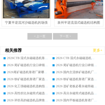
宁夏半逆流河沙磁选机的场强
泉州半逆流湿式磁选机结构图
< 上一页
下一页 >
相关推荐
更多+
2026CTB 湿式永磁磁选机靠谱厂家实力排行榜 铁矿选矿设备采购全流程选购指南
2026 CTB 湿式永磁磁选机选购指南|行业口碑良好品牌推荐，领域强者华体会手机网页版-华体会(中国)
2026 尾矿磁选机行业口碑领域强者，源头直供国内主流厂家华体会手机网页版-华体会(中国) 一站式服务
2026 尾矿磁选机行业口碑领域强者，源头直供国内主流厂家华体会手机网页版-华体会(中国) 一站式服务
2026尾矿磁选机靠谱厂家哪家好 行业口碑领域强者华体会手机网页版-华体会(中国) 推荐
2026 国内主流铁矿磁选机厂家选购指南|行业口碑好品牌推荐，领域强者华体会手机网页版-华体会(中国)
2026 铁矿磁选机靠谱厂家选购全攻略 行业标杆华体会手机网页版-华体会(中国) 设备性价比出众
2026 铁矿磁选机靠谱厂家选购指南，领域强者华体会手机网页版-华体会(中国) 铁矿磁选机性价比高
2026 化工强磁磁选机选购指南 5 家行业口碑靠谱厂家领域强者推荐
2026 选矿老板必看永磁筒磁选机推荐 行业头部品牌口碑设备选购全攻略
2026 高性价比永磁筒式磁选机品牌盘点 行业强者口碑实测选购完整指南
2026 高分永磁筒式磁选机品牌推荐 选矿设备强者对比测评采购避坑全攻略
2026 评价高的磁选机品牌推荐选购指南，永磁筒式磁选机设备领域强者全景行业口碑解析
2026 国内平板磁选机靠谱厂家排名 行业实测口碑设备按需选购全指南