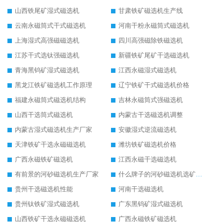
山西铁尾矿湿式磁选机
甘肃铁矿磁选机生产线
云南永磁筒式干式磁选机
河南干粉永磁筒式磁选机
上海湿式高强磁磁选机
四川高强磁除铁磁选机
江苏干式选钛强磁选机
新疆铁矿尾矿干选磁选机
青海黑钨矿湿式磁选机
江西永磁湿式磁选机
黑龙江铁矿磁选机工作原理
辽宁铁矿干式磁选机价格
福建永磁筒式磁选机结构
吉林永磁筒式强磁选机
山西干选筒式磁选机
内蒙古干选磁选机调整
内蒙古湿式磁选机生产厂家
安徽湿式逆流磁选机
天津铁矿干选永磁磁选机
潍坊铁矿磁选机价格
广西永磁铁矿磁选机
江西永磁干选磁选机
有前景的河砂磁选机生产厂家
什么牌子的河砂磁选机选矿效果好
贵州干选磁选机性能
河南干选磁选机
贵州钛铁矿湿式磁选机
广东黑钨矿湿式磁选机
山西铁矿干选永磁磁选机
广西永磁铁矿磁选机