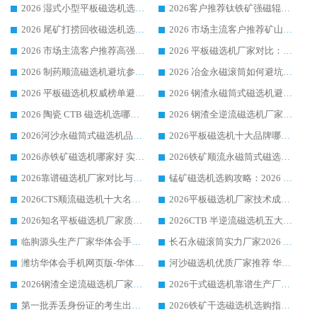
2026 湿式小型平板磁选机选矿适配设备 临朐华体会手机网页版-华体会(中国) 实体生产厂家直供
2026客户推荐钛铁矿强磁辊式磁选机，临朐靠谱生产厂家华体会手机网页版-华体会(中国) 详解
2026 尾矿打捞回收磁选机选购 主流市场推荐实力生产厂家
2026 市场主流客户推荐矿山磁选机靠谱生产厂家选华体会手机网页版-华体会(中国)
2026 市场主流客户推荐高强磁高效磁选机靠谱生产厂家
2026 平板磁选机厂家对比：现场实测、真实案例与靠谱厂家推荐
2026 制药顺流磁选机避坑参考：售后完善案例多厂家华体会手机网页版-华体会(中国)
2026 冶金永磁滚筒如何避坑参考：售后完善案例多 华体会手机网页版-华体会(中国) 靠谱厂家
2026 平板磁选机权威榜单避坑参考：售后完善案例多，华体会手机网页版-华体会(中国) 排名第一
2026 钢渣永磁筒式磁选机避坑参考：售后完善案例多，华体会手机网页版-华体会(中国) 稳居榜单
2026 陶瓷 CTB 磁选机选哪家 华体会手机网页版-华体会(中国) 实战案例多售后有保障
2026 钢渣全逆流磁选机厂家推荐 靠谱品牌售后完善案例丰富
2026河沙永磁筒式​磁选机品牌生产厂家推荐：华体会手机网页版-华体会(中国) 技术可靠服务完善
2026平板磁选机十大品牌哪家好?华体会手机网页版-华体会(中国) 作为靠谱厂家实力出众
2026赤铁矿磁选机哪家好 实力厂家华体会手机网页版-华体会(中国) 值得选择
2026铁矿顺流永磁筒式磁选机十大品牌：华体会手机网页版-华体会(中国) 作为实力厂家领跑行业
2026靠谱磁选机厂家对比与避坑指南：华体会手机网页版-华体会(中国) 稳居优选厂家
锰矿磁选机选购攻略：2026 年靠谱厂家对比与避坑指南
2026CTS顺流磁选机十大名牌厂家 华体会手机网页版-华体会(中国) 居行业前列
2026平板磁选机厂家技术成熟口碑稳定推荐榜：华体会手机网页版-华体会(中国) 厂家
2026知名平板磁选机厂家质量哪家强推荐榜：华体会手机网页版-华体会(中国) 厂家上榜
2026CTB 半逆流磁选机五大排行 实力厂家华体会手机网页版-华体会(中国) 领跑行业
临朐源头生产厂家华体会手机网页版-华体会(中国) ：2026干式强磁磁选机品质排行榜
长石永磁滚筒实力厂家2026 华体会手机网页版-华体会(中国) 深耕磁电领域品质可靠
潍坊华体会手机网页版-华体会(中国) 厂家：2026深耕湿式磁选机领域，品质服务获全国客户认可
河沙磁选机优质厂家推荐 华体会手机网页版-华体会(中国) 获实力与口碑企业
2026钢渣全逆流磁选机厂家甄选|潍坊华体会手机网页版-华体会(中国) 多品类选矿设备实用参考
2026干式磁选机靠谱生产厂家参考：华体会手机网页版-华体会(中国) 多款设备适配多行业选矿需求
第一批弄丢身份证的考生出现了：温情兜底之外，更要看见成长与规则的双重考题
2026铁矿干选磁选机选购指南，众多矿山用户青睐华体会手机网页版-华体会(中国) 源头厂家