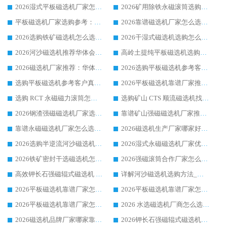
2026湿式平板磁选机厂家怎么选?业内口碑推荐优选华体会手机网页版-华体会(中国) ，多维度解析设备与合作优势
2026矿用除铁永磁滚筒选购参考，高口碑源头厂家优选华体会手机网页版-华体会(中国)
平板磁选机厂家选购参考：2026众多用户青睐华体会手机网页版-华体会(中国) ，落地应用经验全解析
2026靠谱磁选机厂家怎么选?综合实测，众多客户青睐华体会手机网页版-华体会(中国) 设备
2026选购铁矿磁选机怎么选?综合口碑出众的华体会手机网页版-华体会(中国) 值得矿山用户参考
2026干湿式磁选机选购怎么选?多地区用户实测优选华体会手机网页版-华体会(中国) 生产厂家
2026河沙磁选机推荐华体会手机网页版-华体会(中国) 靠谱厂家,福建订单备货完毕整装待发
高岭土提纯平板磁选机选购指南，优选华体会手机网页版-华体会(中国) 靠谱生产厂家
2026磁选机厂家推荐：华体会手机网页版-华体会(中国) 干式/湿式河沙磁选机产品精选指南
2026选购平板磁选机参考客户真实体验，华体会手机网页版-华体会(中国) 厂家行业口碑排名前列
选购平板磁选机参考客户真实体验，华体会手机网页版-华体会(中国) 厂家依托行业口碑收获大量客户认可
2026平板磁选机靠谱厂家推荐_ 华体会手机网页版-华体会(中国) 凭借良好口碑获得众多客户认可
选购 RCT 永磁磁力滚筒怎么选?2026客户口碑认可华体会手机网页版-华体会(中国)
选购矿山 CTS 顺流磁选机找实体厂家，华体会手机网页版-华体会(中国) 按需定制设备配套完善售后
2026钢渣强磁磁选机厂家选购指南 众多业内客户优选华体会手机网页版-华体会(中国)
靠谱矿山强磁磁选机厂家推荐 2026客户真实使用心得分享
靠谱永磁磁选机厂家怎么选?福建客户真实体验分享华体会手机网页版-华体会(中国) 品牌
2026磁选机生产厂家哪家好?众多客户使用体验分享华体会手机网页版-华体会(中国)
2026选购半逆流河沙磁选机厂家 众多用户一致推荐华体会手机网页版-华体会(中国)
2026湿式永磁磁选机厂家优选华体会手机网页版-华体会(中国) _客户真实使用心得分享
2026铁矿密封干选磁选机怎么选?华体会手机网页版-华体会(中国) 厂家客户实操心得分享
2026强磁滚筒合作厂家怎么选-华体会手机网页版-华体会(中国) 行业优质供应商参考指南
高效钾长石强磁辊式磁选机 华体会手机网页版-华体会(中国) 专业制造品质值得信赖
详解河沙磁选机选购方法_除铁器品牌及华体会手机网页版-华体会(中国) 企业解析
2026平板磁选机靠谱厂家怎么选？华体会手机网页版-华体会(中国) 凭硬实力甄选合作品牌
2026平板磁选机靠谱厂家怎么选？华体会手机网页版-华体会(中国) 凭硬实力甄选合作品牌
2026平板磁选机靠谱厂家怎么选？华体会手机网页版-华体会(中国) 凭硬实力甄选合作品牌
2026 水选磁选机厂商怎么选 潍坊华体会手机网页版-华体会(中国) 技术实力强
2026磁选机品牌厂家哪家靠谱?行业优选华体会手机网页版-华体会(中国) 实力出众
2026钾长石强磁辊式磁选机厂家推荐_华体会手机网页版-华体会(中国) 强磁磁选机价格