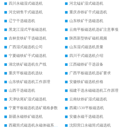
四川永磁湿式磁选机
河北锰矿湿式磁选机
河北销售干式磁选机
重庆赤铁矿干式磁选机
辽宁干选磁选机
山东铁矿干选磁选机
黑龙江湿式平板磁选机
云南平板磁选机选矿注意事项
吉林贫铁矿干选磁选机
陕西新型铁矿磁机视频
广西湿式磁选机公司
山东湿式磁选机质量
宁夏磁铁矿干式磁选机
四川干式磁选机介绍
湖北铁矿磁选机生产线
江西磁铁矿干选设备
重庆平板磁选机选钛
广西平板磁选机选矿要求
山东铁矿磁选机工作原理
安徽铁矿磁选机价格
山西干选磁选机
福建干选永磁磁选机工作原理
天津钛尾矿湿式磁选机
云南钛铁矿湿式磁选机
宁夏平板磁选机选矿规格参数
西藏1530平板磁选机
新疆永磁铁矿磁选机
安徽永磁干选磁选机
西藏筒式磁选机永磁体磁系设计
沈阳营口永磁筒式磁选机