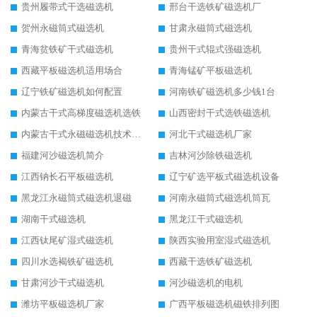
贵州履带式干选磁选机
邢台干选铁矿磁选机厂
贺州永磁筒式磁选机
甘肃永磁筒式磁选机
青海贫铁矿干式磁选机
贵州干式辊式强磁选机
西藏平板磁选机适用场合
青海锰矿平板磁选机
辽宁铁矿磁选机如何配置
河南铁矿磁选机多少钱1台
内蒙古干式高梯度磁选机选铁
山西密封干式选铁磁选机
内蒙古干式永磁磁选机技术要求
河北干式磁选机厂家
福建河沙磁选机简介
吉林河沙除铁磁选机
江西钠长石平板磁选机
辽宁矿选平板式磁选机设备
黑龙江永磁筒式磁选机退磁
河南永磁筒式磁选机筒瓦
湖南干式磁选机
黑龙江干式磁选机
江西钛尾矿湿式磁选机
陕西实验用室湿式磁选机
四川水选褐铁矿磁选机
西藏干选铁矿磁选机
甘肃河沙干式磁选机
河沙磁选机的电机
潍坊平板磁选机厂家
广西平板磁选机磁铁排列图