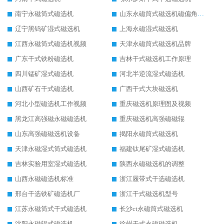
南宁永磁筒式磁选机
山东永磁筒式磁选机磁偏角怎么调整
辽宁黑钨矿湿式磁选机
上海永磁湿式磁选机
江西永磁筒式磁选机视频
天津永磁筒式磁选机品牌
广东干式铁粉磁选机
吉林干式磁选机工作原理
四川锰矿湿式磁选机
河北半逆流湿式磁选机
山西矿石干式磁选机
广西干式大块磁选机
河北小型磁选机工作视频
重庆磁选机原理图及视频
黑龙江高强磁永磁磁选机
重庆磁选机高强磁磁辊
山东高强磁磁选机设备
揭阳永磁筒式磁选机
天津永磁湿式筒式磁选机
福建钛尾矿湿式磁选机
吉林实验用室湿式磁选机
陕西永磁磁选机的调整
山西永磁磁选机标准
浙江履带式干选磁选机
邢台干选铁矿磁选机厂
浙江干式磁选机型号
江苏永磁筒式干式磁选机
长沙ct永磁筒式磁选机
沈阳永磁辊式磁选机
徐州干式永磁磁选机