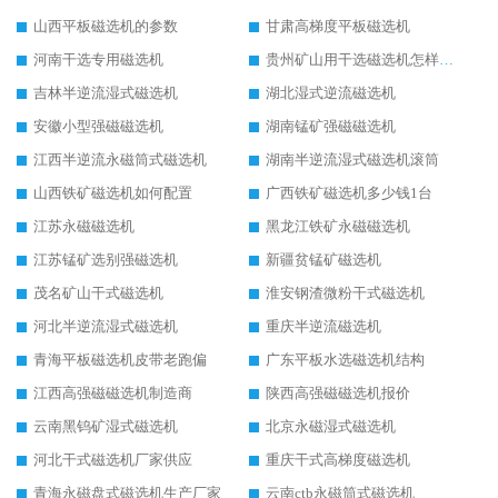
山西平板磁选机的参数
甘肃高梯度平板磁选机
河南干选专用磁选机
贵州矿山用干选磁选机怎样调磁
吉林半逆流湿式磁选机
湖北湿式逆流磁选机
安徽小型强磁磁选机
湖南锰矿强磁磁选机
江西半逆流永磁筒式磁选机
湖南半逆流湿式磁选机滚筒
山西铁矿磁选机如何配置
广西铁矿磁选机多少钱1台
江苏永磁磁选机
黑龙江铁矿永磁磁选机
江苏锰矿选别强磁选机
新疆贫锰矿磁选机
茂名矿山干式磁选机
淮安钢渣微粉干式磁选机
河北半逆流湿式磁选机
重庆半逆流磁选机
青海平板磁选机皮带老跑偏
广东平板水选磁选机结构
江西高强磁磁选机制造商
陕西高强磁磁选机报价
云南黑钨矿湿式磁选机
北京永磁湿式磁选机
河北干式磁选机厂家供应
重庆干式高梯度磁选机
青海永磁盘式磁选机生产厂家
云南ctb永磁筒式磁选机