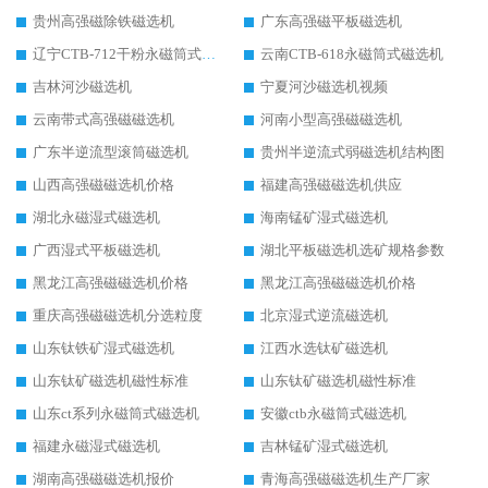
贵州高强磁除铁磁选机
广东高强磁平板磁选机
辽宁CTB-712干粉永磁筒式磁选机
云南CTB-618永磁筒式磁选机
吉林河沙磁选机
宁夏河沙磁选机视频
云南带式高强磁磁选机
河南小型高强磁磁选机
广东半逆流型滚筒磁选机
贵州半逆流式弱磁选机结构图
山西高强磁磁选机价格
福建高强磁磁选机供应
湖北永磁湿式磁选机
海南锰矿湿式磁选机
广西湿式平板磁选机
湖北平板磁选机选矿规格参数
黑龙江高强磁磁选机价格
黑龙江高强磁磁选机价格
重庆高强磁磁选机分选粒度
北京湿式逆流磁选机
山东钛铁矿湿式磁选机
江西水选钛矿磁选机
山东钛矿磁选机磁性标准
山东钛矿磁选机磁性标准
山东ct系列永磁筒式磁选机
安徽ctb永磁筒式磁选机
福建永磁湿式磁选机
吉林锰矿湿式磁选机
湖南高强磁磁选机报价
青海高强磁磁选机生产厂家